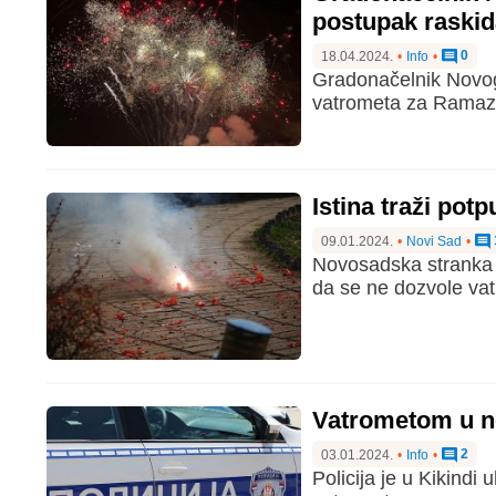
postupak raski
0
18.04.2024.
•
Info
•
Gradonačelnik Novog
vatrometa za Ramaza
Istina traži pot
09.01.2024.
•
Novi Sad
•
Novosadska stranka I
da se ne dozvole va
Vatrometom u no
2
03.01.2024.
•
Info
•
Policija je u Kikindi