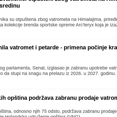
 sredinu
čnika su otpuštena zbog vatrometa na Himalajima, prire
ja kolekcije brenda sportske opreme Arc'teryx koja je iza
ila vatromet i petarde - primena počinje kr
g parlamenta, Senat, izglasao je zabranu upotrebe vatr
alo da stupi na snagu na prelazu iz 2026. u 2027. godinu.
ih opština podržava zabranu prodaje vatro
ština, odnosno njih 75 odsto, podržava zabranu prodaje
 je Holandsko udruženje opština (VNG).