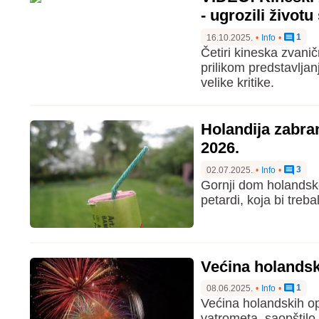
- ugrozili životu
1
16.10.2025.
•
Info
•
Četiri kineska zvani
prilikom predstavljan
velike kritike.
Holandija zabran
2026.
3
02.07.2025.
•
Info
•
Gornji dom holandsko
petardi, koja bi treb
Većina holandsk
1
08.06.2025.
•
Info
•
Većina holandskih op
vatrometa, saopštilo