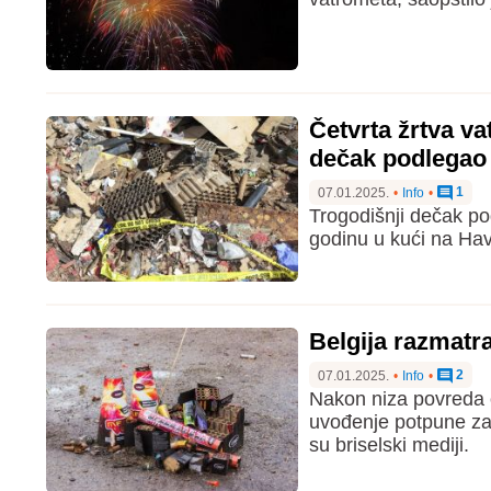
Četvrta žrtva v
dečak podlegao
1
07.01.2025.
•
Info
•
Trogodišnji dečak po
godinu u kući na Ha
Belgija razmatr
2
07.01.2025.
•
Info
•
Nakon niza povreda o
uvođenje potpune zab
su briselski mediji.