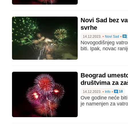
Novi Sad bez va
svrhe
14.12.2023.
•
Novi Sad
•
Novogodišnjeg vatrom
biti. Ipak, novac ran
Beograd umesto
društvima za zaš
18
14.12.2023.
•
Info
•
Ove godine neće bit
je namenjen za vatro