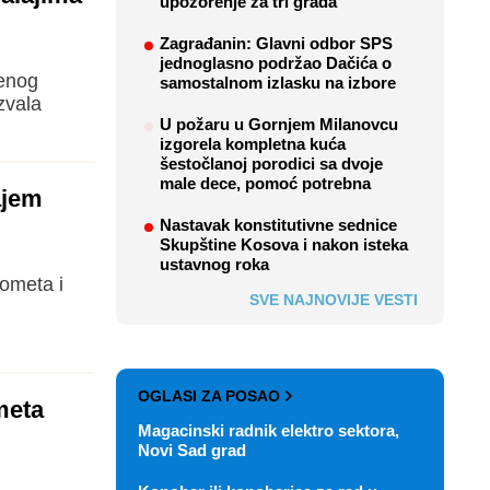
upozorenje za tri grada
Zagrađanin: Glavni odbor SPS
jednoglasno podržao Dačića o
đenog
samostalnom izlasku na izbore
zvala
U požaru u Gornjem Milanovcu
izgorela kompletna kuća
šestočlanoj porodici sa dvoje
male dece, pomoć potrebna
ajem
Nastavak konstitutivne sednice
Skupštine Kosova i nakon isteka
ustavnog roka
ometa i
SVE NAJNOVIJE VESTI
OGLASI ZA POSAO
meta
Magacinski radnik elektro sektora,
Novi Sad grad