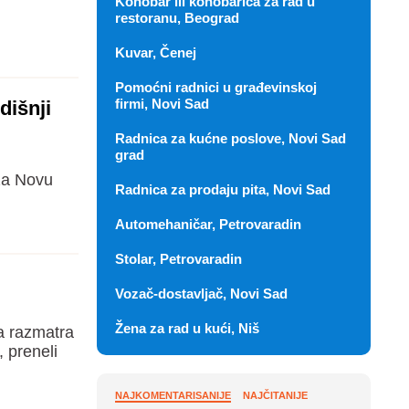
Konobar ili konobarica za rad u
restoranu, Beograd
Kuvar, Čenej
Pomoćni radnici u građevinskoj
firmi, Novi Sad
dišnji
Radnica za kućne poslove, Novi Sad
grad
za Novu
Radnica za prodaju pita, Novi Sad
Automehaničar, Petrovaradin
Stolar, Petrovaradin
Vozač-dostavljač, Novi Sad
Žena za rad u kući, Niš
a razmatra
 preneli
NAJKOMENTARISANIJE
NAJČITANIJE