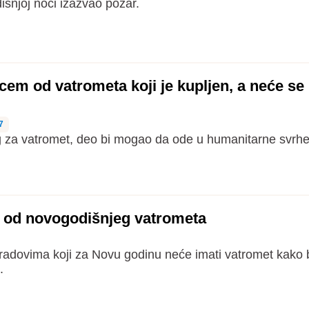
šnjoj noći izazvao požar.
vcem od vatrometa koji je kupljen, a neće se
7
 za vatromet, deo bi mogao da ode u humanitarne svrhe
o od novogodišnjeg vatrometa
radovima koji za Novu godinu neće imati vatromet kako 
.