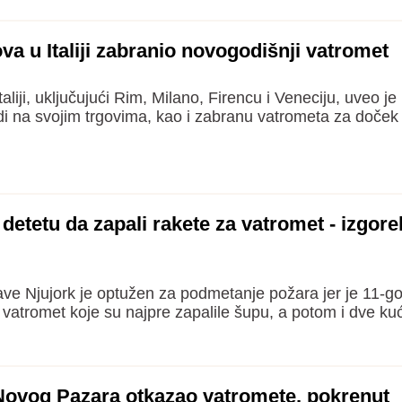
ova u Italiji zabranio novogodišnji vatromet
aliji, uključujući Rim, Milano, Firencu i Veneciju, uveo je
udi na svojim trgovima, kao i zabranu vatrometa za doče
detetu da zapali rakete za vatromet - izgore
ve Njujork je optužen za podmetanje požara jer je 11-g
vatromet koje su najpre zapalile šupu, a potom i dve kuc
Novog Pazara otkazao vatromete, pokrenut