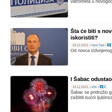
vatrometa u novogodi
Šta će biti s no
iskoristiti?
28.12.2023.
•
Novi Sad
•
Od novca izdvojenog
I Šabac odusta
2
18.12.2023.
•
Info
•
Šabac se pridružio g
zaštitili kućni ljubimci