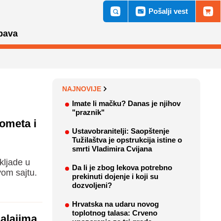
Pošalji vest
bava
NAJNOVIJE
Imate li mačku? Danas je njihov
"praznik"
ometa i
Ustavobranitelji: Saopštenje
Tužilaštva je opstrukcija istine o
smrti Vladimira Cvijana
kljade u
Da li je zbog lekova potrebno
vom sajtu.
prekinuti dojenje i koji su
dozvoljeni?
Hrvatska na udaru novog
toplotnog talasa: Crveno
alajima