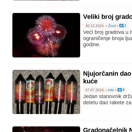
Veliki broj grad
1
30.12.2024.
•
Život
•
Veći broj gradova u It
ograničenje broja lj
godine.
Njujorčanin dao 
kuće
0
07.07.2024.
•
Info
•
Jedan stanovnik drža
detetu dao rakete za 
Gradonačelnik 