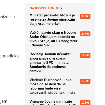
NAJPOPULARNIJE
Ministar prosvete: Možda je
nizaciju
34664
rešenje za Jovinu gimnaziju
da je vratimo crkvi
Vučić najavio skup u Novom
23709
Sadu: Očekujem pobedu na
nivou Srbije, ali i u Beogradu
i Novom Sadu
Roditelji Jovinih učenika:
neta odluka
19548
Zbog izjave o vraćanju
gimnazije SPC - ministar
Stanković da podnese
ostavku
Vladimir Đukanović: Lako
17599
može da se desi da na
izborima bude više
takozvanih studentskih lista
njem
Vraćanje Jovine gimnazije
12166