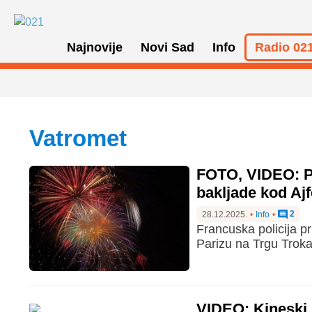
Najnovije
Novi Sad
Info
Radio 021
vatromet
FOTO, VIDEO: Pr
bakljade kod Ajf
2
28.12.2025.
•
Info
•
Francuska policija p
Parizu na Trgu Trokad
VIDEO: Kineski 