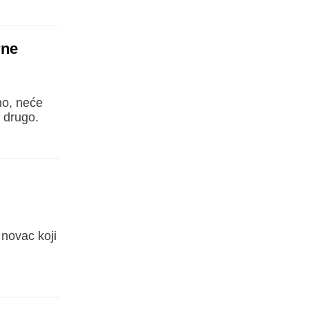
rne
no, neće
o drugo.
novac koji