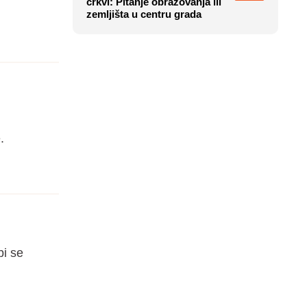
crkvi: Pitanje obrazovanja ili
zemljišta u centru grada
.
bi se