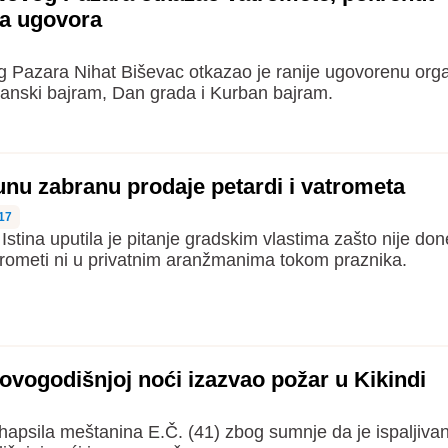
da ugovora
 Pazara Nihat Biševac otkazao je ranije ugovorenu orga
nski bajram, Dan grada i Kurban bajram.
punu zabranu prodaje petardi i vatrometa
17
stina uputila je pitanje gradskim vlastima zašto nije do
trometi ni u privatnim aranžmanima tokom praznika.
vogodišnjoj noći izazvao požar u Kikindi
 uhapsila meštanina E.Č. (41) zbog sumnje da je ispaljiva