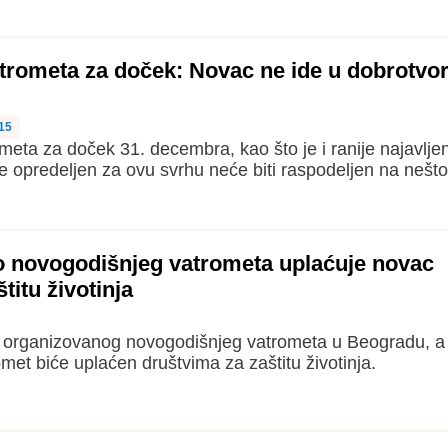
trometa za doček: Novac ne ide u dobrotvo
15
eta za doček 31. decembra, kao što je i ranije najavlje
ije opredeljen za ovu svrhu neće biti raspodeljen na nešt
 novogodišnjeg vatrometa uplaćuje novac
titu životinja
i organizovanog novogodišnjeg vatrometa u Beogradu, a 
met biće uplaćen društvima za zaštitu životinja.