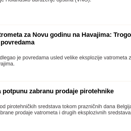
atrometa za Novu godinu na Havajima: Trogo
 povredama
dlegao je povredama usled velike eksplozije vatrometa 
vajima.
a potpunu zabranu prodaje pirotehnike
d pirotehničkih sredstava tokom prazničnih dana Belgij
rane prodaje vatrometa i drugih eksplozivnih sredstava,