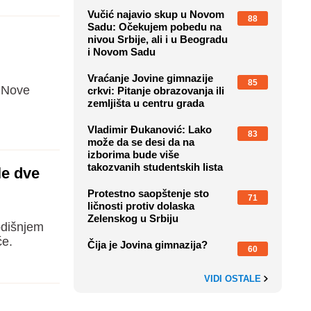
Vučić najavio skup u Novom
88
Sadu: Očekujem pobedu na
nivou Srbije, ali i u Beogradu
i Novom Sadu
Vraćanje Jovine gimnazije
85
k Nove
crkvi: Pitanje obrazovanja ili
zemljišta u centru grada
Vladimir Đukanović: Lako
83
može da se desi da na
izborima bude više
takozvanih studentskih lista
le dve
Protestno saopštenje sto
71
ličnosti protiv dolaska
Zelenskog u Srbiju
odišnjem
́e.
Čija je Jovina gimnazija?
60
VIDI OSTALE