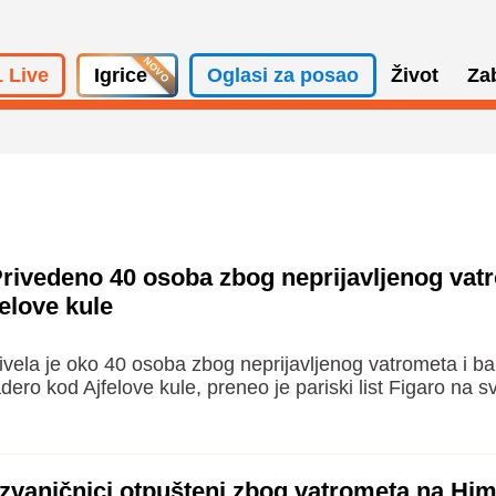
 Live
Igrice
Oglasi za posao
Život
Za
ivedeno 40 osoba zbog neprijavljenog vatr
elove kule
rivela je oko 40 osoba zbog neprijavljenog vatrometa i ba
ero kod Ajfelove kule, preneo je pariski list Figaro na s
zvaničnici otpušteni zbog vatrometa na Him