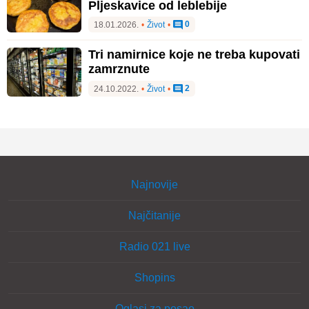
Pljeskavice od leblebije
0
18.01.2026.
•
Život
•
Tri namirnice koje ne treba kupovati
zamrznute
2
24.10.2022.
•
Život
•
Najnovije
Najčitanije
Radio 021 live
Shopins
Oglasi za posao