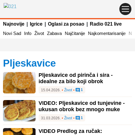
Najnovije
|
Igrice
|
Oglasi za posao
|
Radio 021 live
Novi Sad
Info
Život
Zabava
Najčitanije
Najkomentarisanije
Naj
pljeskavice
Pljeskavice od pirinča i sira -
idealne za bilo koji obrok
1
15.04.2026.
•
Život
•
VIDEO: Pljeskavice od tunjevine -
ukusan obrok bez mnogo muke
1
31.03.2026.
•
Život
•
VIDEO Predlog za ručak: