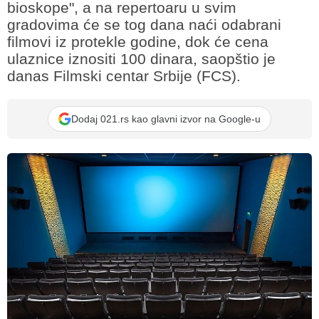
bioskope", a na repertoaru u svim
gradovima će se tog dana naći odabrani
filmovi iz protekle godine, dok će cena
ulaznice iznositi 100 dinara, saopštio je
danas Filmski centar Srbije (FCS).
Dodaj 021.rs kao glavni izvor na Google-u