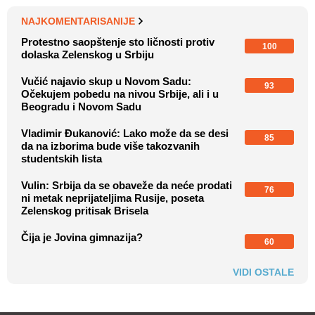
NAJKOMENTARISANIJE
Protestno saopštenje sto ličnosti protiv
100
dolaska Zelenskog u Srbiju
Vučić najavio skup u Novom Sadu:
93
Očekujem pobedu na nivou Srbije, ali i u
Beogradu i Novom Sadu
Vladimir Đukanović: Lako može da se desi
85
da na izborima bude više takozvanih
studentskih lista
Vulin: Srbija da se obaveže da neće prodati
76
ni metak neprijateljima Rusije, poseta
Zelenskog pritisak Brisela
Čija je Jovina gimnazija?
60
VIDI OSTALE