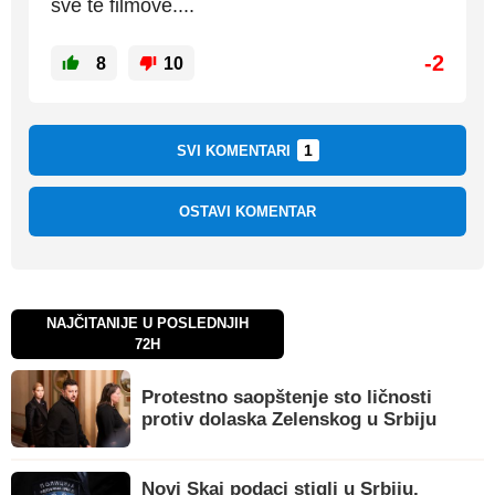
sve te filmove....
-2
8
10
1
SVI KOMENTARI
OSTAVI KOMENTAR
NAJČITANIJE U POSLEDNJIH
72H
Protestno saopštenje sto ličnosti
protiv dolaska Zelenskog u Srbiju
Novi Skaj podaci stigli u Srbiju,