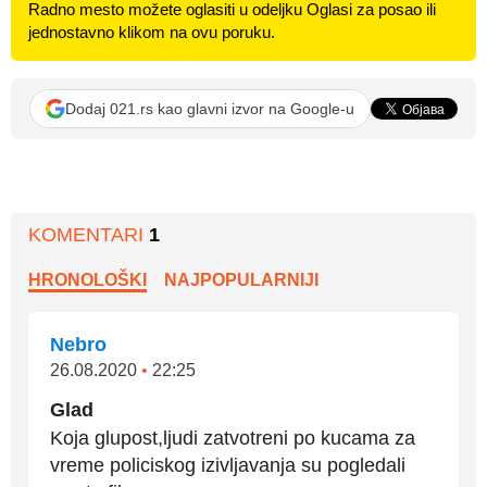
Radno mesto možete oglasiti u odeljku Oglasi za posao ili
jednostavno klikom na ovu poruku.
Dodaj 021.rs kao glavni izvor na Google-u
KOMENTARI
1
HRONOLOŠKI
NAJPOPULARNIJI
Nebro
26.08.2020
•
22:25
Glad
Koja glupost,ljudi zatvotreni po kucama za
vreme policiskog izivljavanja su pogledali