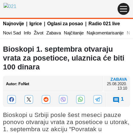
Najnovije
|
Igrice
|
Oglasi za posao
|
Radio 021 live
Novi Sad
Info
Život
Zabava
Najčitanije
Najkomentarisanije
Naj
Bioskopi 1. septembra otvaraju
vrata za posetioce, ulaznica će biti
100 dinara
ZABAVA
Autor
:
FoNet
25.08.2020.
13:10
1
Bioskopi u Srbiji posle šest meseci pauze
ponovo otvaraju vrata za posetioce u utorak,
1. septembra uz akciju "Povratak u