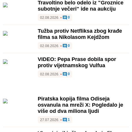
Travoltino belo odelo iz "Groznice
subotnje večeri" ide na aukciju
0
02.08.2026.
•
Tužba protiv Netfliksa zbog krađe
filma sa Nikolasom Kejdžom
0
02.08.2026.
•
VIDEO: Pepa Prase dobila spor
protiv vijetnamskog Vulfua
0
02.08.2026.
•
Piratska kopija filma Odiseja
osvanula na mreži X: Pogledalo je
više od dva miliona ljudi
1
27.07.2026.
•