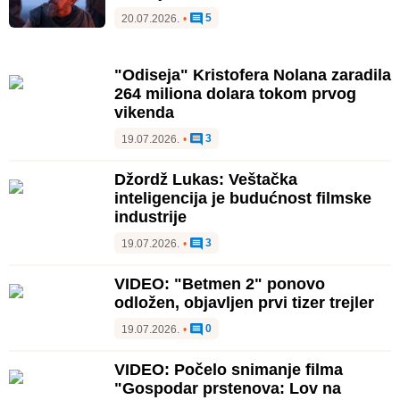
5
20.07.2026.
•
"Odiseja" Kristofera Nolana zaradila
264 miliona dolara tokom prvog
vikenda
3
19.07.2026.
•
Džordž Lukas: Veštačka
inteligencija je budućnost filmske
industrije
3
19.07.2026.
•
VIDEO: "Betmen 2" ponovo
odložen, objavljen prvi tizer trejler
0
19.07.2026.
•
VIDEO: Počelo snimanje filma
"Gospodar prstenova: Lov na