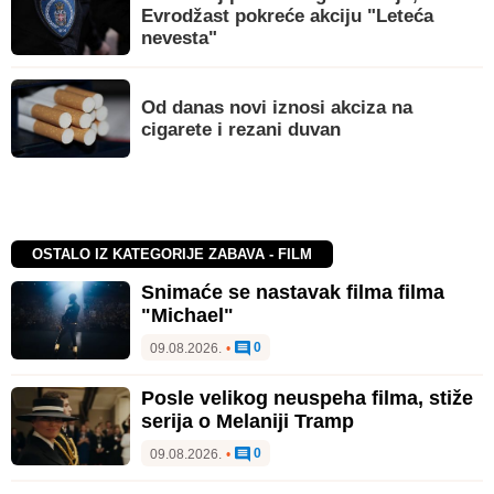
Evrodžast pokreće akciju "Leteća
nevesta"
Od danas novi iznosi akciza na
cigarete i rezani duvan
OSTALO IZ KATEGORIJE ZABAVA - FILM
Snimaće se nastavak filma filma
"Michael"
0
09.08.2026.
•
Posle velikog neuspeha filma, stiže
serija o Melaniji Tramp
0
09.08.2026.
•