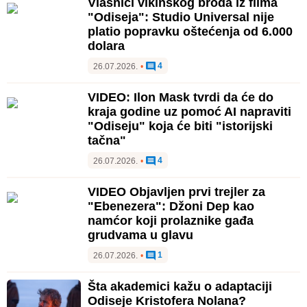
Vlasnici vikinškog broda iz filma
"Odiseja": Studio Universal nije
platio popravku oštećenja od 6.000
dolara
4
26.07.2026.
•
VIDEO: Ilon Mask tvrdi da će do
kraja godine uz pomoć AI napraviti
"Odiseju" koja će biti "istorijski
tačna"
4
26.07.2026.
•
VIDEO Objavljen prvi trejler za
"Ebenezera": Džoni Dep kao
namćor koji prolaznike gađa
grudvama u glavu
1
26.07.2026.
•
Šta akademici kažu o adaptaciji
Odiseje Kristofera Nolana?