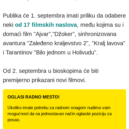
Publika će 1. septembra imati priliku da odabere
neki
od 17 filmskih naslova
, među kojima su i
domaći film "Ajvar","Džoker", sinhronizovana
avantura "Zaleđeno kraljevstvo 2", "Kralj lavova"
i Tarantinov "Bilo jednom u Holivudu".
Od 2. septembra u bioskopima će biti
premijerno prikazani novi filmovi.
OGLASI RADNO MESTO!
Ukoliko imate potrebu za radnom snagom nudimo vam
mogućnost da na jednostavan način oglasite poziciju za
posao.