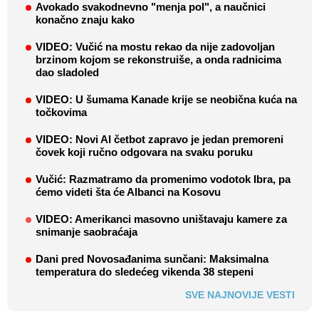
Avokado svakodnevno "menja pol", a naučnici
konačno znaju kako
VIDEO: Vučić na mostu rekao da nije zadovoljan
brzinom kojom se rekonstruiše, a onda radnicima
dao sladoled
VIDEO: U šumama Kanade krije se neobična kuća na
točkovima
VIDEO: Novi AI četbot zapravo je jedan premoreni
čovek koji ručno odgovara na svaku poruku
Vučić: Razmatramo da promenimo vodotok Ibra, pa
ćemo videti šta će Albanci na Kosovu
VIDEO: Amerikanci masovno uništavaju kamere za
snimanje saobraćaja
Dani pred Novosađanima sunčani: Maksimalna
temperatura do sledećeg vikenda 38 stepeni
SVE NAJNOVIJE VESTI