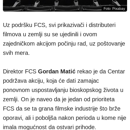
Foto: Pixabay
Uz podršku FCS, svi prikazivači i distributeri
filmova u zemlji su se ujedinili i ovom
zajedničkom akcijom počinju rad, uz poštovanje
svih mera.
Direktor FCS
Gordan Matić
rekao je da Centar
podržava akciju, koja će dati zamajac
ponovnom uspostavljanju bioskopskog života u
zemlji. On je naveo da je jedan od prioriteta
FCS da se ta grana filmske industrije što brže
oporavi, ali i poboljša nakon perioda u kome nije
imala mogućnost da ostvari prihode.