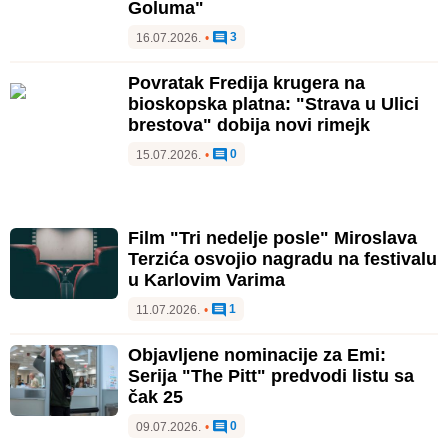
Goluma"
3
16.07.2026.
•
Povratak Fredija krugera na
bioskopska platna: "Strava u Ulici
brestova" dobija novi rimejk
0
15.07.2026.
•
Film "Tri nedelje posle" Miroslava
Terzića osvojio nagradu na festivalu
u Karlovim Varima
1
11.07.2026.
•
Objavljene nominacije za Emi:
Serija "The Pitt" predvodi listu sa
čak 25
0
09.07.2026.
•