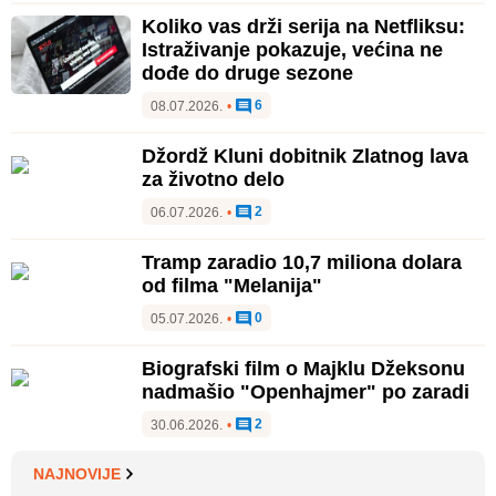
Koliko vas drži serija na Netfliksu:
Istraživanje pokazuje, većina ne
dođe do druge sezone
6
08.07.2026.
•
Džordž Kluni dobitnik Zlatnog lava
za životno delo
2
06.07.2026.
•
Tramp zaradio 10,7 miliona dolara
od filma "Melanija"
0
05.07.2026.
•
Biografski film o Majklu Džeksonu
nadmašio "Openhajmer" po zaradi
2
30.06.2026.
•
NAJNOVIJE