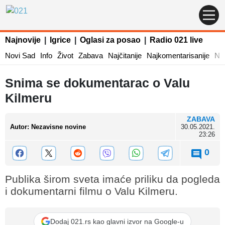
Najnovije
|
Igrice
|
Oglasi za posao
|
Radio 021 live
Novi Sad
Info
Život
Zabava
Najčitanije
Najkomentarisanije
Naj
Snima se dokumentarac o Valu
Kilmeru
ZABAVA
Autor
:
Nezavisne novine
30.05.2021.
23:26
0
Publika širom sveta imaće priliku da pogleda
i dokumentarni filmu o Valu Kilmeru.
Dodaj 021.rs kao glavni izvor na Google-u