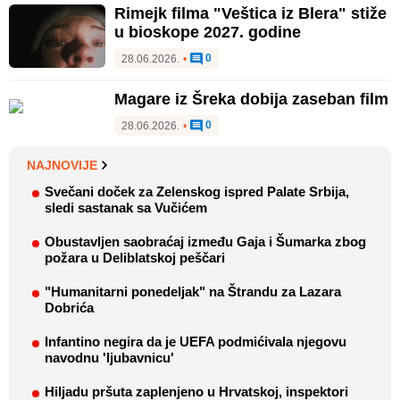
Rimejk filma "Veštica iz Blera" stiže
u bioskope 2027. godine
0
28.06.2026.
•
Magare iz Šreka dobija zaseban film
0
28.06.2026.
•
NAJNOVIJE
Svečani doček za Zelenskog ispred Palate Srbija,
sledi sastanak sa Vučićem
Obustavljen saobraćaj između Gaja i Šumarka zbog
požara u Deliblatskoj peščari
"Humanitarni ponedeljak" na Štrandu za Lazara
Dobrića
Infantino negira da je UEFA podmićivala njegovu
navodnu 'ljubavnicu'
Hiljadu pršuta zaplenjeno u Hrvatskoj, inspektori