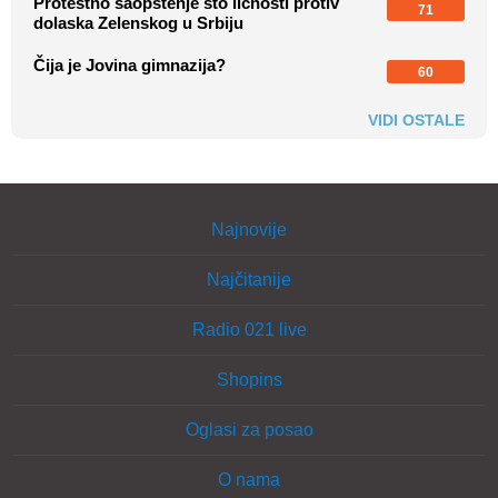
Protestno saopštenje sto ličnosti protiv
71
dolaska Zelenskog u Srbiju
Čija je Jovina gimnazija?
60
VIDI OSTALE
Najnovije
Najčitanije
Radio 021 live
Shopins
Oglasi za posao
O nama