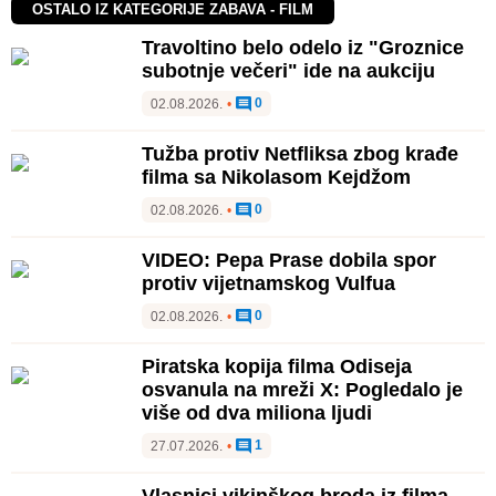
OSTALO IZ KATEGORIJE ZABAVA - FILM
Travoltino belo odelo iz "Groznice
subotnje večeri" ide na aukciju
0
02.08.2026.
•
Tužba protiv Netfliksa zbog krađe
filma sa Nikolasom Kejdžom
0
02.08.2026.
•
VIDEO: Pepa Prase dobila spor
protiv vijetnamskog Vulfua
0
02.08.2026.
•
Piratska kopija filma Odiseja
osvanula na mreži X: Pogledalo je
više od dva miliona ljudi
1
27.07.2026.
•