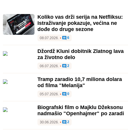
Koliko vas drži serija na Netfliksu:
Istraživanje pokazuje, većina ne
dođe do druge sezone
6
08.07.2026.
•
Džordž Kluni dobitnik Zlatnog lava
za životno delo
2
06.07.2026.
•
Tramp zaradio 10,7 miliona dolara
od filma "Melanija"
0
05.07.2026.
•
Biografski film o Majklu Džeksonu
nadmašio "Openhajmer" po zaradi
2
30.06.2026.
•