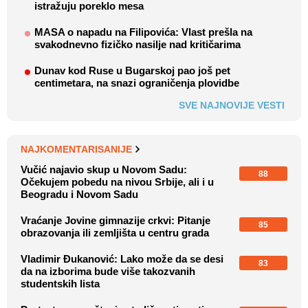
istražuju poreklo mesa
MASA o napadu na Filipovića: Vlast prešla na
svakodnevno fizičko nasilje nad kritičarima
Dunav kod Ruse u Bugarskoj pao još pet
centimetara, na snazi ograničenja plovidbe
SVE NAJNOVIJE VESTI
NAJKOMENTARISANIJE
Vučić najavio skup u Novom Sadu:
88
Očekujem pobedu na nivou Srbije, ali i u
Beogradu i Novom Sadu
Vraćanje Jovine gimnazije crkvi: Pitanje
85
obrazovanja ili zemljišta u centru grada
Vladimir Đukanović: Lako može da se desi
83
da na izborima bude više takozvanih
studentskih lista