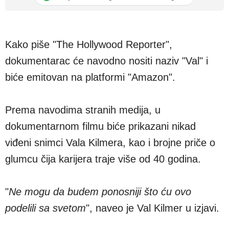
Kako piše "The Hollywood Reporter",
dokumentarac će navodno nositi naziv "Val" i
biće emitovan na platformi "Amazon".
Prema navodima stranih medija, u
dokumentarnom filmu biće prikazani nikad
viđeni snimci Vala Kilmera, kao i brojne priče o
glumcu čija karijera traje više od 40 godina.
"
Ne mogu da budem ponosniji što ću ovo
podelili sa svetom
", naveo je Val Kilmer u izjavi.