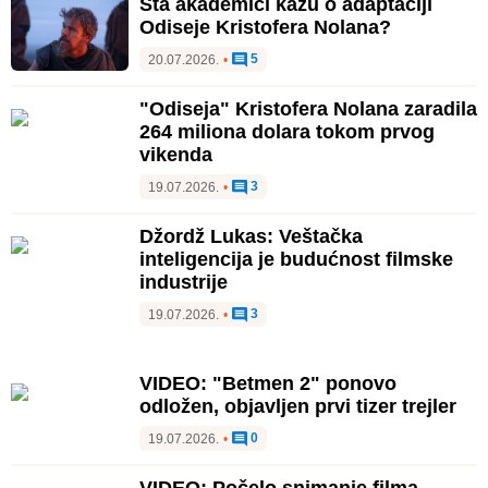
Šta akademici kažu o adaptaciji
Odiseje Kristofera Nolana?
5
20.07.2026.
•
"Odiseja" Kristofera Nolana zaradila
264 miliona dolara tokom prvog
vikenda
3
19.07.2026.
•
Džordž Lukas: Veštačka
inteligencija je budućnost filmske
industrije
3
19.07.2026.
•
VIDEO: "Betmen 2" ponovo
odložen, objavljen prvi tizer trejler
0
19.07.2026.
•