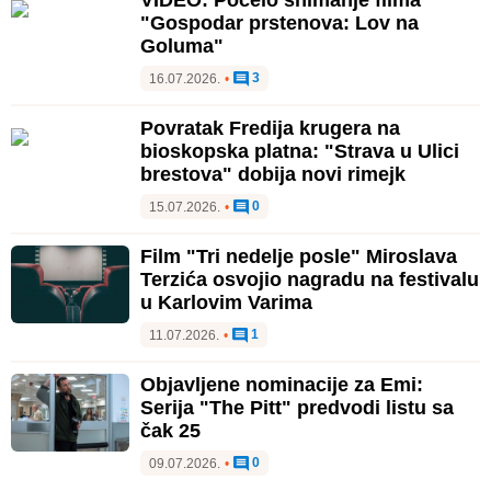
VIDEO: Počelo snimanje filma
"Gospodar prstenova: Lov na
Goluma"
3
16.07.2026.
•
Povratak Fredija krugera na
bioskopska platna: "Strava u Ulici
brestova" dobija novi rimejk
0
15.07.2026.
•
Film "Tri nedelje posle" Miroslava
Terzića osvojio nagradu na festivalu
u Karlovim Varima
1
11.07.2026.
•
Objavljene nominacije za Emi:
Serija "The Pitt" predvodi listu sa
čak 25
0
09.07.2026.
•