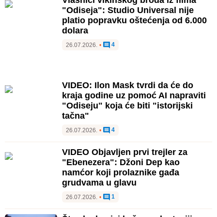
Vlasnici vikinškog broda iz filma
"Odiseja": Studio Universal nije
platio popravku oštećenja od 6.000
dolara
4
26.07.2026.
•
VIDEO: Ilon Mask tvrdi da će do
kraja godine uz pomoć AI napraviti
"Odiseju" koja će biti "istorijski
tačna"
4
26.07.2026.
•
VIDEO Objavljen prvi trejler za
"Ebenezera": Džoni Dep kao
namćor koji prolaznike gađa
grudvama u glavu
1
26.07.2026.
•