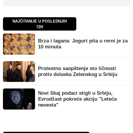
NAJČITANIJE U POSLEDNJIH
72H
Brza i lagana: Jogurt pita u rerni je za
10 minuta
Protestno saopštenje sto ličnosti
protiv dolaska Zelenskog u Srbiju
Novi Skaj podaci stigli u Srbiju,
Evrodžast pokreće akciju "Leteća
nevesta"