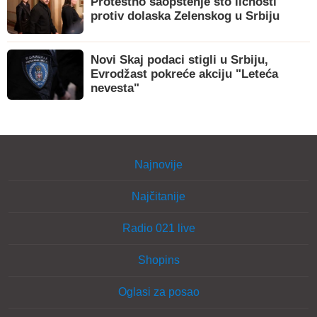
Protestno saopštenje sto ličnosti
protiv dolaska Zelenskog u Srbiju
Novi Skaj podaci stigli u Srbiju,
Evrodžast pokreće akciju "Leteća
nevesta"
Najnovije
Najčitanije
Radio 021 live
Shopins
Oglasi za posao