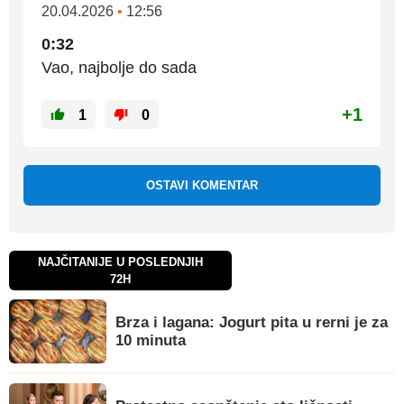
20.04.2026
•
12:56
0:32
Vao, najbolje do sada
+1
1
0
OSTAVI KOMENTAR
NAJČITANIJE U POSLEDNJIH
72H
Brza i lagana: Jogurt pita u rerni je za
10 minuta