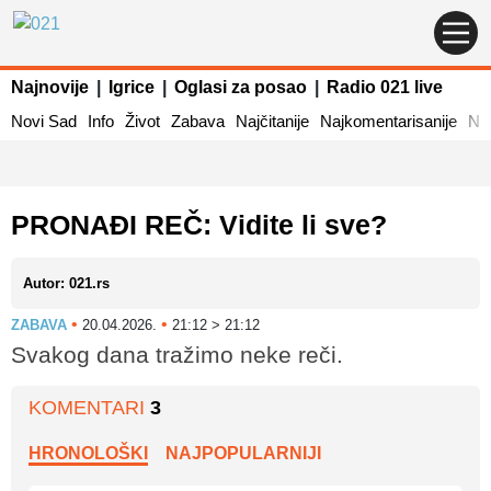
Najnovije
|
Igrice
|
Oglasi za posao
|
Radio 021 live
Novi Sad
Info
Život
Zabava
Najčitanije
Najkomentarisanije
Naj
PRONAĐI REČ: Vidite li sve?
Autor: 021.rs
•
•
ZABAVA
20.04.2026.
21:12 > 21:12
Svakog dana tražimo neke reči.
KOMENTARI
3
HRONOLOŠKI
NAJPOPULARNIJI