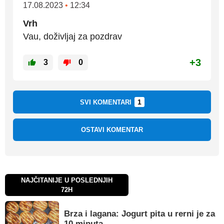
17.08.2023
•
12:34
Vrh
Vau, doživljaj za pozdrav
+3
3
0
1
SVI KOMENTARI
OSTAVI KOMENTAR
NAJČITANIJE U POSLEDNJIH
72H
Brza i lagana: Jogurt pita u rerni je za
10 minuta