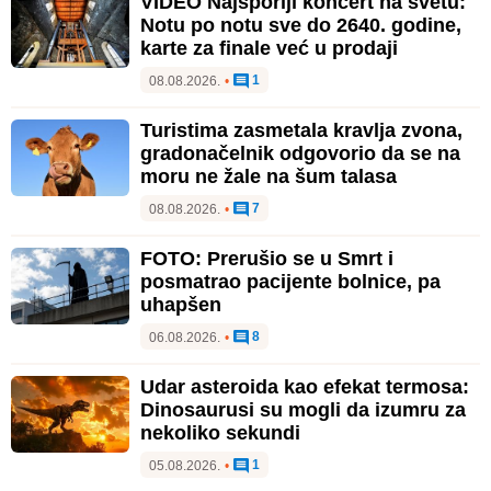
VIDEO Najsporiji koncert na svetu:
Notu po notu sve do 2640. godine,
karte za finale već u prodaji
1
08.08.2026.
•
Turistima zasmetala kravlja zvona,
gradonačelnik odgovorio da se na
moru ne žale na šum talasa
7
08.08.2026.
•
FOTO: Prerušio se u Smrt i
posmatrao pacijente bolnice, pa
uhapšen
8
06.08.2026.
•
Udar asteroida kao efekat termosa:
Dinosaurusi su mogli da izumru za
nekoliko sekundi
1
05.08.2026.
•