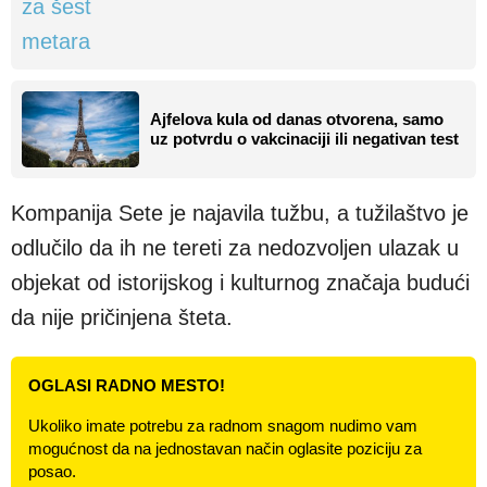
Ajfelova kula od danas otvorena, samo
uz potvrdu o vakcinaciji ili negativan test
Kompanija Sete je najavila tužbu, a tužilaštvo je
odlučilo da ih ne tereti za nedozvoljen ulazak u
objekat od istorijskog i kulturnog značaja budući
da nije pričinjena šteta.
OGLASI RADNO MESTO!
Ukoliko imate potrebu za radnom snagom nudimo vam
mogućnost da na jednostavan način oglasite poziciju za
posao.