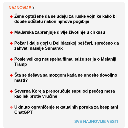
NAJNOVIJE
Žene optužene da se udaju za ruske vojnike kako bi
dobile odštetu nakon njihove pogibije
Mađarska zabranjuje divlje životinje u cirkusu
Požar i dalje gori u Deliblatskoj peščari, sprečeno da
zahvati naselje Šumarak
Posle velikog neuspeha filma, stiže serija o Melaniji
Tramp
Šta se dešava sa mozgom kada ne unosite dovoljno
masti?
Severna Koreja preporučuje supu od psećeg mesa
kao lek protiv vrućine
Ukinuto ograničenje tekstualnih poruka za besplatni
ChatGPT
SVE NAJNOVIJE VESTI