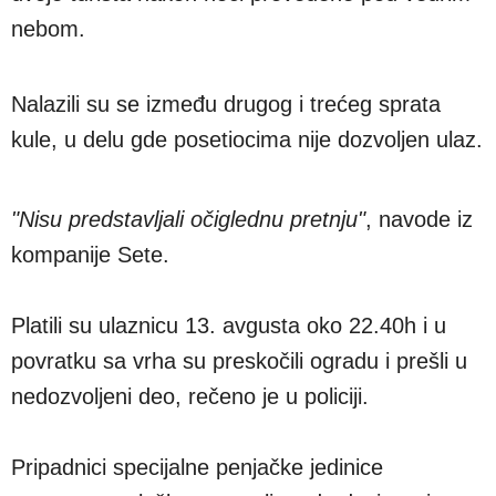
nebom.
Nalazili su se između drugog i trećeg sprata
kule, u delu gde posetiocima nije dozvoljen ulaz.
"Nisu predstavljali očiglednu pretnju"
, navode iz
kompanije Sete.
Platili su ulaznicu 13. avgusta oko 22.40h i u
povratku sa vrha su preskočili ogradu i prešli u
nedozvoljeni deo, rečeno je u policiji.
Pripadnici specijalne penjačke jedinice