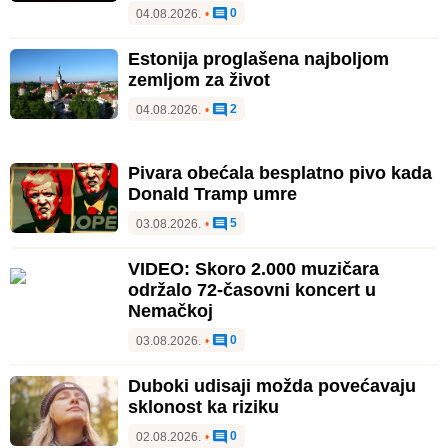
0
04.08.2026.
•
Estonija proglašena najboljom
zemljom za život
2
04.08.2026.
•
Pivara obećala besplatno pivo kada
Donald Tramp umre
5
03.08.2026.
•
VIDEO: Skoro 2.000 muzičara
održalo 72-časovni koncert u
Nemačkoj
0
03.08.2026.
•
Duboki udisaji možda povećavaju
sklonost ka riziku
0
02.08.2026.
•