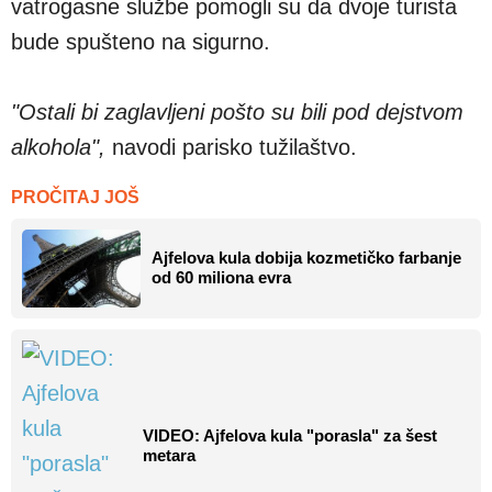
vatrogasne službe pomogli su da dvoje turista
bude spušteno na sigurno.
"Ostali bi zaglavljeni pošto su bili pod dejstvom
alkohola",
navodi parisko tužilaštvo.
PROČITAJ JOŠ
Ajfelova kula dobija kozmetičko farbanje
od 60 miliona evra
VIDEO: Ajfelova kula "porasla" za šest
metara