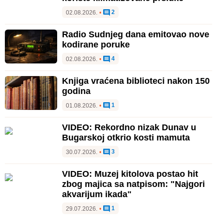
2
02.08.2026.
•
Radio Sudnjeg dana emitovao nove
kodirane poruke
4
02.08.2026.
•
Knjiga vraćena biblioteci nakon 150
godina
1
01.08.2026.
•
VIDEO: Rekordno nizak Dunav u
Bugarskoj otkrio kosti mamuta
3
30.07.2026.
•
VIDEO: Muzej kitolova postao hit
zbog majica sa natpisom: "Najgori
akvarijum ikada"
1
29.07.2026.
•