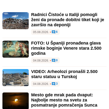
Radnici Čistoće u Italiji pomogli
ženi da pronađe dobitni tiket koji je
završio na deponiji
6
05.08.2026.
•
FOTO: U Španiji pronađena glava
rimske boginje Venere stara 2.500
godina
0
04.08.2026.
•
VIDEO: Arheolozi pronašli 2.500
staru statuu u Turskoj
3
04.08.2026.
•
Mesto gde mrak pada dvaput:
Najbolje mesto na svetu za
posmatranje pomračenja Sunca