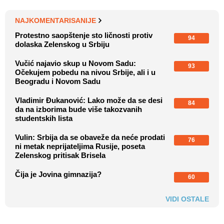
NAJKOMENTARISANIJE
Protestno saopštenje sto ličnosti protiv
94
dolaska Zelenskog u Srbiju
Vučić najavio skup u Novom Sadu:
93
Očekujem pobedu na nivou Srbije, ali i u
Beogradu i Novom Sadu
Vladimir Đukanović: Lako može da se desi
84
da na izborima bude više takozvanih
studentskih lista
Vulin: Srbija da se obaveže da neće prodati
76
ni metak neprijateljima Rusije, poseta
Zelenskog pritisak Brisela
Čija je Jovina gimnazija?
60
VIDI OSTALE