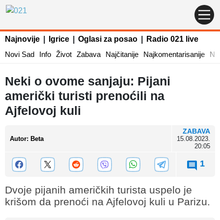
Najnovije
|
Igrice
|
Oglasi za posao
|
Radio 021 live
Novi Sad
Info
Život
Zabava
Najčitanije
Najkomentarisanije
Naj
Neki o ovome sanjaju: Pijani
američki turisti prenoćili na
Ajfelovoj kuli
ZABAVA
Autor
:
Beta
15.08.2023.
20:05
1
Dvoje pijanih američkih turista uspelo je
krišom da prenoći na Ajfelovoj kuli u Parizu.