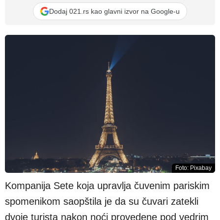
Dodaj 021.rs kao glavni izvor na Google-u
Foto: Pixabay
Kompanija Sete koja upravlja čuvenim pariskim
spomenikom saopštila je da su čuvari zatekli
dvoje turista nakon noći provedene pod vedrim