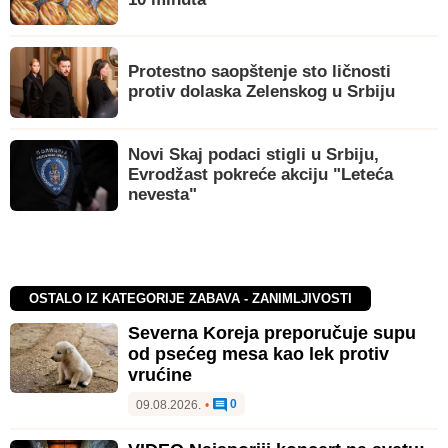
Protestno saopštenje sto ličnosti
protiv dolaska Zelenskog u Srbiju
Novi Skaj podaci stigli u Srbiju,
Evrodžast pokreće akciju "Leteća
nevesta"
OSTALO IZ KATEGORIJE ZABAVA - ZANIMLJIVOSTI
Severna Koreja preporučuje supu
od psećeg mesa kao lek protiv
vrućine
0
09.08.2026.
•