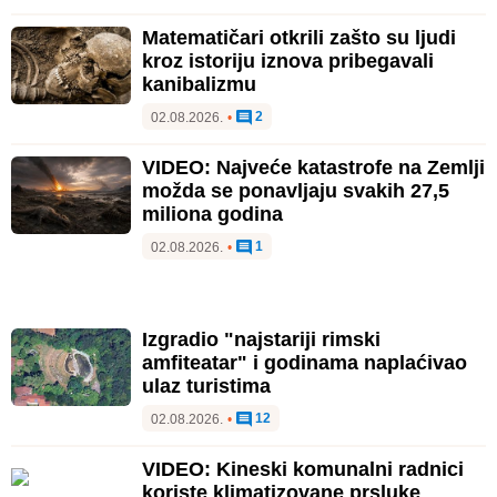
Matematičari otkrili zašto su ljudi
kroz istoriju iznova pribegavali
kanibalizmu
2
02.08.2026.
•
VIDEO: Najveće katastrofe na Zemlji
možda se ponavljaju svakih 27,5
miliona godina
1
02.08.2026.
•
Izgradio "najstariji rimski
amfiteatar" i godinama naplaćivao
ulaz turistima
12
02.08.2026.
•
VIDEO: Kineski komunalni radnici
koriste klimatizovane prsluke