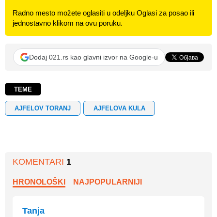
Radno mesto možete oglasiti u odeljku Oglasi za posao ili
jednostavno klikom na ovu poruku.
Dodaj 021.rs kao glavni izvor na Google-u
TEME
AJFELOV TORANJ
AJFELOVA KULA
KOMENTARI
1
HRONOLOŠKI
NAJPOPULARNIJI
Tanja