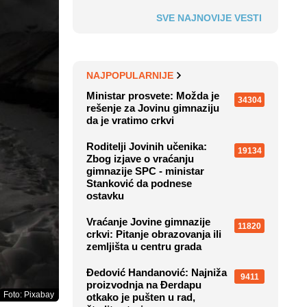
SVE NAJNOVIJE VESTI
NAJPOPULARNIJE
Ministar prosvete: Možda je
34304
rešenje za Jovinu gimnaziju
da je vratimo crkvi
Roditelji Jovinih učenika:
19134
Zbog izjave o vraćanju
gimnazije SPC - ministar
Stanković da podnese
ostavku
Vraćanje Jovine gimnazije
11820
crkvi: Pitanje obrazovanja ili
zemljišta u centru grada
Đedović Handanović: Najniža
9411
proizvodnja na Đerdapu
Foto: Pixabay
otkako je pušten u rad,