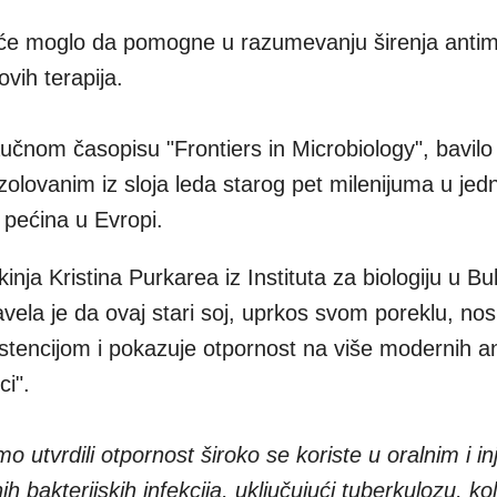
kriće moglo da pomogne u razumevanju širenja anti
ovih terapija.
naučnom časopisu "Frontiers in Microbiology", bavil
olovanim iz sloja leda starog pet milenijuma u jed
 pećina u Evropi.
kinja Kristina Purkarea iz Instituta za biologiju u B
vela je da ovaj stari soj, uprkos svom poreklu, nos
tencijom i pokazuje otpornost na više modernih ant
ci".
o utvrdili otpornost široko se koriste u oralnim i i
h bakterijskih infekcija, uključujući tuberkulozu, koli