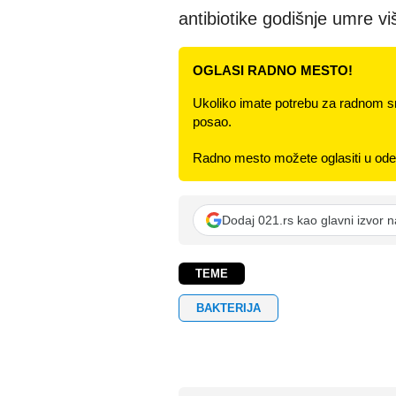
antibiotike godišnje umre vi
OGLASI RADNO MESTO!
Ukoliko imate potrebu za radnom s
posao.
Radno mesto možete oglasiti u odel
Dodaj 021.rs kao glavni izvor 
TEME
BAKTERIJA