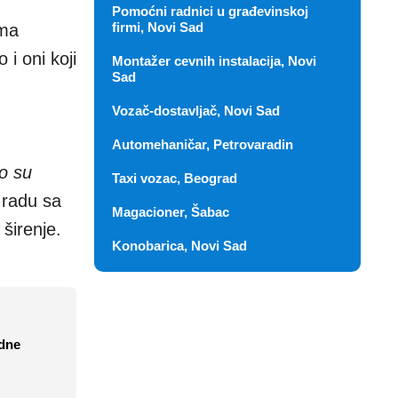
Pomoćni radnici u građevinskoj
firmi, Novi Sad
oma
i oni koji
Montažer cevnih instalacija, Novi
Sad
Vozač-dostavljač, Novi Sad
Automehaničar, Petrovaradin
to su
Taxi vozac, Beograd
i radu sa
Magacioner, Šabac
širenje.
Konobarica, Novi Sad
edne