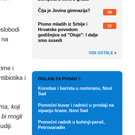
Čija je Jovina gimnazija?
59
Pismo mladih iz Srbije i
52
oslobodi
Hrvatske povodom
godišnjice od "Oluje": I dalje
 na
smo susedi
VIDI OSTALE
zime i
ibiotika i
OGLASI ZA POSAO
Konobar i barista u restoranu, Novi
Sad
Pomoćni kuvar i radnici u prodaji na
a, koji
sipanju hrane, Novi Sad
 bi mogli
Pomoćni radnik u kuhinji-perač,
diji.
Petrovaradin