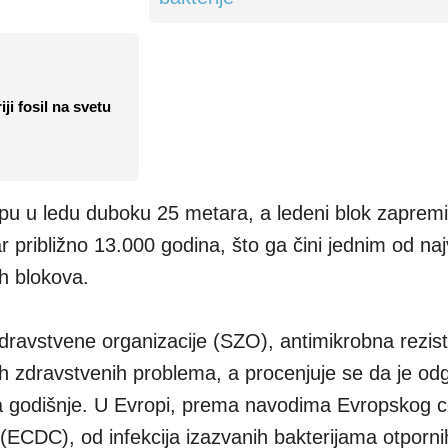
ji fosil na svetu
 rupu u ledu duboku 25 metara, a ledeni blok zaprem
 približno 13.000 godina, što ga čini jednim od naj
ih blokova.
avstvene organizacije (SZO), antimikrobna rezist
ih zdravstvenih problema, a procenjuje se da je o
va godišnje. U Evropi, prema navodima Evropskog c
i (ECDC), od infekcija izazvanih bakterijama otporn