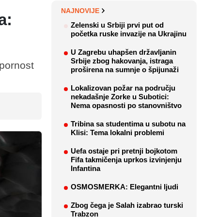
NAJNOVIJE
a:
Zelenski u Srbiji prvi put od
početka ruske invazije na Ukrajinu
U Zagrebu uhapšen državljanin
Srbije zbog hakovanja, istraga
tpornost
proširena na sumnje o špijunaži
Lokalizovan požar na području
nekadašnje Zorke u Subotici:
Nema opasnosti po stanovništvo
Tribina sa studentima u subotu na
Klisi: Tema lokalni problemi
Uefa ostaje pri pretnji bojkotom
Fifa takmičenja uprkos izvinjenju
Infantina
OSMOSMERKA: Elegantni ljudi
Zbog čega je Salah izabrao turski
Trabzon