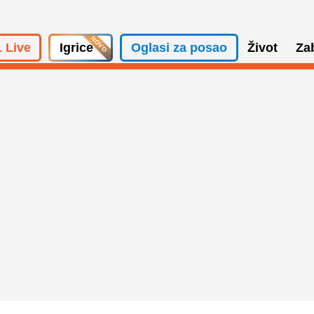
 Live
Igrice
Oglasi za posao
Život
Za