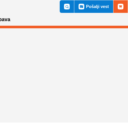
Pošalji vest
bava