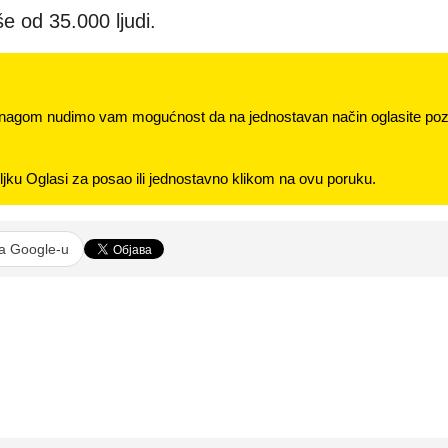
še od 35.000 ljudi.
nagom nudimo vam mogućnost da na jednostavan način oglasite pozi
jku Oglasi za posao ili jednostavno klikom na ovu poruku.
na Google-u