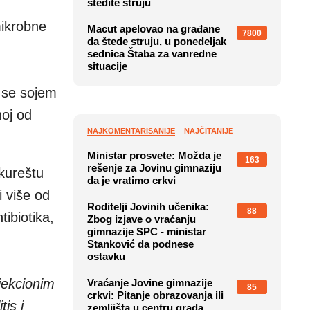
štedite struju
mikrobne
Macut apelovao na građane
7800
da štede struju, u ponedeljak
sednica Štaba za vanredne
situacije
o se sojem
noj od
NAJKOMENTARISANIJE
NAJČITANIJE
Ministar prosvete: Možda je
163
rešenje za Jovinu gimnaziju
ukureštu
da je vratimo crkvi
i više od
Roditelji Jovinih učenika:
88
ibiotika,
Zbog izjave o vraćanju
gimnazije SPC - ministar
Stanković da podnese
ostavku
njekcionim
Vraćanje Jovine gimnazije
85
crkvi: Pitanje obrazovanja ili
tis i
zemljišta u centru grada