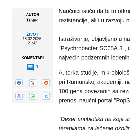
Naučnici ističu da bi to ot
AUTOR
rezistencije, ali i u razvoju n
Tanjug
ŽIVOT
Istraživanje, objavljeno u 
18.02.2026.
21:42
"Psychrobacter SC65A.3", iz
najvećih podzemnih ledenih
KOMENTARI
1
Autorka studije, mikrobiološ
pri Rumunskoj akademiji, na
100 gena povezanih sa rezis
prenosi naučni portal "PopS
"
Deset antibiotika na koje sm
terapijama za lečenje ozbiljni