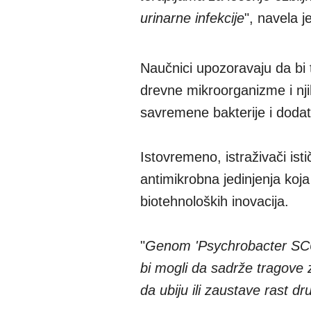
urinarne infekcije
", navela j
Naučnici upozoravaju da bi 
drevne mikroorganizme i nji
savremene bakterije i dodatn
Istovremeno, istraživači is
antimikrobna jedinjenja koja
biotehnoloških inovacija.
"
Genom 'Psychrobacter SC65
bi mogli da sadrže tragove z
da ubiju ili zaustave rast dru