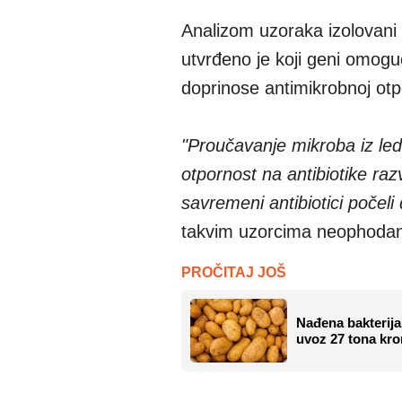
Analizom uzoraka izolovani 
utvrđeno je koji geni omogu
doprinose antimikrobnoj otp
"Proučavanje mikroba iz led
otpornost na antibiotike raz
savremeni antibiotici počeli
takvim uzorcima neophodan 
PROČITAJ JOŠ
Nađena bakterija
uvoz 27 tona kro