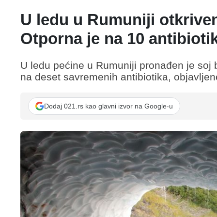
U ledu u Rumuniji otkriven
Otporna je na 10 antibioti
U ledu pećine u Rumuniji pronađen je soj b
na deset savremenih antibiotika, objavljeno
Dodaj 021.rs kao glavni izvor na Google-u