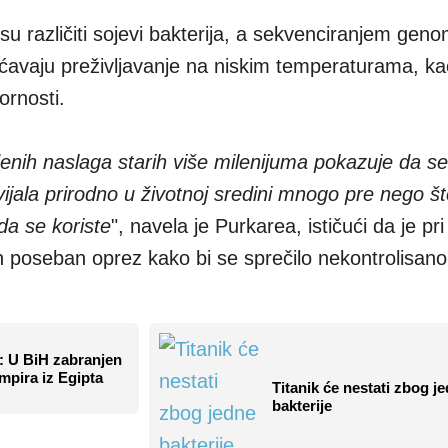
su različiti sojevi bakterija, a sekvenciranjem gen
ćavaju preživljavanje na niskim temperaturama, kao 
ornosti.
enih naslaga starih više milenijuma pokazuje da se
vijala prirodno u životnoj sredini mnogo pre nego š
 da se koriste
", navela je Purkarea, ističući da je pr
poseban oprez kako bi se sprečilo nekontrolisano 
: U BiH zabranjen
mpira iz Egipta
Titanik će nestati zbog j
bakterije