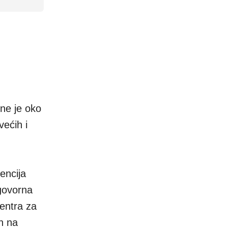
ine je oko
većih i
encija
dgovorna
entra za
ih na