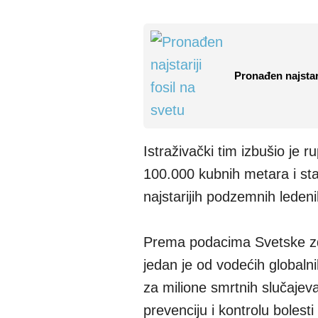
Pronađen najstari
Istraživački tim izbušio je
100.000 kubnih metara i star
najstarijih podzemnih leden
Prema podacima Svetske zdr
jedan je od vodećih globaln
za milione smrtnih slučaje
prevenciju i kontrolu bolest