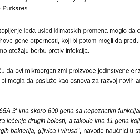
e Purkarea.
topljenje leda usled klimatskih promena moglo da 
hove gene otpornosti, koji bi potom mogli da pređu
o otežaju borbu protiv infekcija.
tiču da ovi mikroorganizmi proizvode jedinstvene en
 bi mogla da posluže kao osnova za razvoj novih ant
A.3' ima skoro 600 gena sa nepoznatim funkcijam
a lečenje drugih bolesti, a takođe ima 11 gena koji
gih bakterija, gljivica i virusa
", navode naučnici u stu