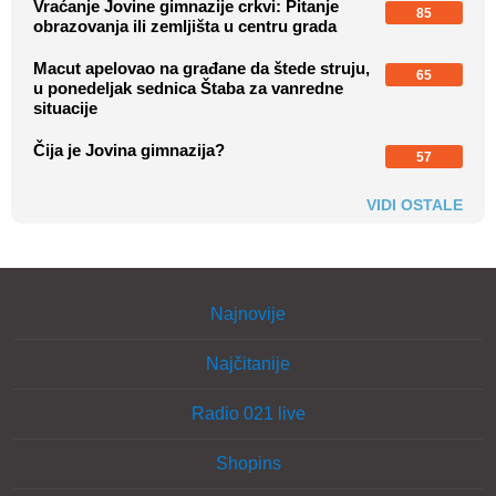
Vraćanje Jovine gimnazije crkvi: Pitanje
85
obrazovanja ili zemljišta u centru grada
Macut apelovao na građane da štede struju,
65
u ponedeljak sednica Štaba za vanredne
situacije
Čija je Jovina gimnazija?
57
VIDI OSTALE
Najnovije
Najčitanije
Radio 021 live
Shopins