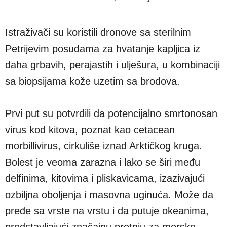
Istraživači su koristili dronove sa sterilnim
Petrijevim posudama za hvatanje kapljica iz
daha grbavih, perajastih i ulješura, u kombinaciji
sa biopsijama kože uzetim sa brodova.
Prvi put su potvrdili da potencijalno smrtonosan
virus kod kitova, poznat kao cetacean
morbillivirus, cirkuliše iznad Arktičkog kruga.
Bolest je veoma zarazna i lako se širi među
delfinima, kitovima i pliskavicama, izazivajući
ozbiljna oboljenja i masovna uginuća. Može da
pređe sa vrste na vrstu i da putuje okeanima,
predstavljajući značajnu pretnju za morske