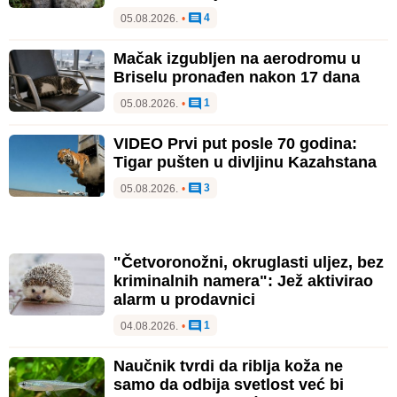
4
05.08.2026.
•
Mačak izgubljen na aerodromu u
Briselu pronađen nakon 17 dana
1
05.08.2026.
•
VIDEO Prvi put posle 70 godina:
Tigar pušten u divljinu Kazahstana
3
05.08.2026.
•
"Četvoronožni, okruglasti uljez, bez
kriminalnih namera": Jež aktivirao
alarm u prodavnici
1
04.08.2026.
•
Naučnik tvrdi da riblja koža ne
samo da odbija svetlost već bi