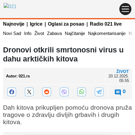
Najnovije
|
Igrice
|
Oglasi za posao
|
Radio 021 live
Novi Sad
Info
Život
Zabava
Najčitanije
Najkomentarisanije
Naj
Dronovi otkrili smrtonosni virus u
dahu arktičkih kitova
ŽIVOT
Autor
:
021.rs
20.12.2025.
05:55
0
Dah kitova prikupljen pomoću dronova pruža
tragove o zdravlju divljih grbavih i drugih
kitova.