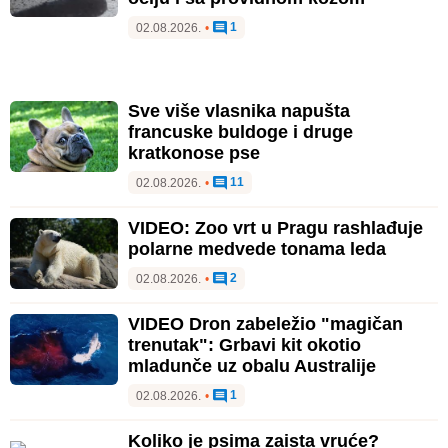
1
02.08.2026.
•
Sve više vlasnika napušta
francuske buldoge i druge
kratkonose pse
11
02.08.2026.
•
VIDEO: Zoo vrt u Pragu rashlađuje
polarne medvede tonama leda
2
02.08.2026.
•
VIDEO Dron zabeležio "magičan
trenutak": Grbavi kit okotio
mladunče uz obalu Australije
1
02.08.2026.
•
Koliko je psima zaista vruće?