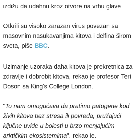
izdižu da udahnu kroz otvore na vrhu glave.
Otkrili su visoko zarazan virus povezan sa
masovnim nasukavanjima kitova i delfina širom
sveta, piše
BBC
.
Uzimanje uzoraka daha kitova je prekretnica za
zdravlje i dobrobit kitova, rekao je profesor Teri
Doson sa King's College London.
"
To nam omogućava da pratimo patogene kod
živih kitova bez stresa ili povreda, pružajući
ključne uvide u bolesti u brzo menjajućim
arktičkim ekosistemima
", rekao je.