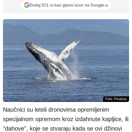
Dodaj 021.rs kao glavni izvor na Google-u
Foto: Pixabay
Naučnici su leteli dronovima opremljenim
specijalnom opremom kroz izdahnute kapljice, ili
"dahove", koje se stvaraju kada se ovi džinovi