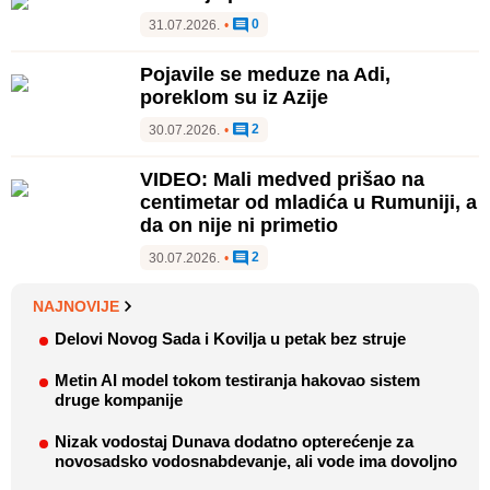
0
31.07.2026.
•
Pojavile se meduze na Adi,
poreklom su iz Azije
2
30.07.2026.
•
VIDEO: Mali medved prišao na
centimetar od mladića u Rumuniji, a
da on nije ni primetio
2
30.07.2026.
•
NAJNOVIJE
Delovi Novog Sada i Kovilja u petak bez struje
Metin AI model tokom testiranja hakovao sistem
druge kompanije
Nizak vodostaj Dunava dodatno opterećenje za
novosadsko vodosnabdevanje, ali vode ima dovoljno