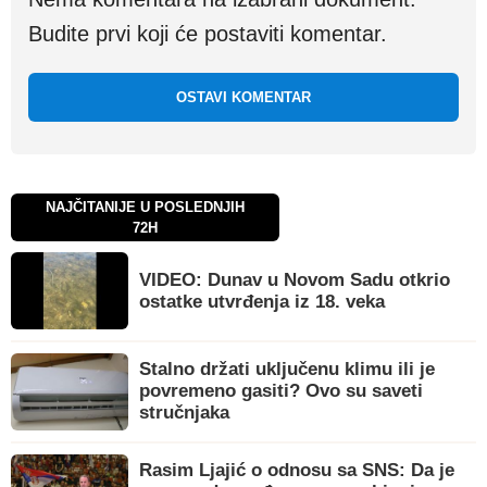
Budite prvi koji će postaviti komentar.
OSTAVI KOMENTAR
NAJČITANIJE U POSLEDNJIH
72H
VIDEO: Dunav u Novom Sadu otkrio
ostatke utvrđenja iz 18. veka
Stalno držati uključenu klimu ili je
povremeno gasiti? Ovo su saveti
stručnjaka
Rasim Ljajić o odnosu sa SNS: Da je