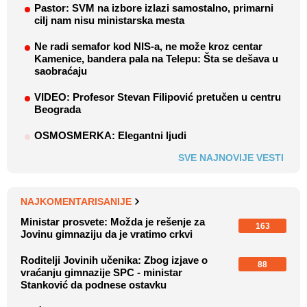
Pastor: SVM na izbore izlazi samostalno, primarni
cilj nam nisu ministarska mesta
Ne radi semafor kod NIS-a, ne može kroz centar
Kamenice, bandera pala na Telepu: Šta se dešava u
saobraćaju
VIDEO: Profesor Stevan Filipović pretučen u centru
Beograda
OSMOSMERKA: Elegantni ljudi
SVE NAJNOVIJE VESTI
NAJKOMENTARISANIJE
Ministar prosvete: Možda je rešenje za
163
Jovinu gimnaziju da je vratimo crkvi
Roditelji Jovinih učenika: Zbog izjave o
88
vraćanju gimnazije SPC - ministar
Stanković da podnese ostavku