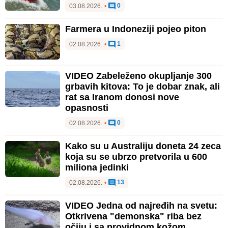
0
03.08.2026.
•
Farmera u Indoneziji pojeo piton
1
02.08.2026.
•
VIDEO Zabeleženo okupljanje 300
grbavih kitova: To je dobar znak, ali
rat sa Iranom donosi nove
opasnosti
0
02.08.2026.
•
Kako su u Australiju doneta 24 zeca
koja su se ubrzo pretvorila u 600
miliona jedinki
13
02.08.2026.
•
VIDEO Jedna od najređih na svetu:
Otkrivena "demonska" riba bez
očiju i sa providnom kožom