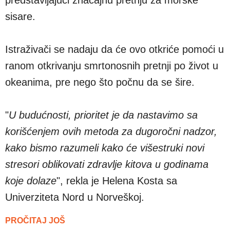
sisare.
Istraživači se nadaju da će ovo otkriće pomoći u
ranom otkrivanju smrtonosnih pretnji po život u
okeanima, pre nego što počnu da se šire.
"
U budućnosti, prioritet je da nastavimo sa
korišćenjem ovih metoda za dugoročni nadzor,
kako bismo razumeli kako će višestruki novi
stresori oblikovati zdravlje kitova u godinama
koje dolaze
", rekla je Helena Kosta sa
Univerziteta Nord u Norveškoj.
PROČITAJ JOŠ