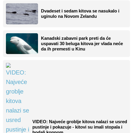
Dvadeset i sedam kitova se nasukalo i
uginulo na Novom Zelandu
Kanadski zabavni park preti da će
uspavati 30 beluga kitova jer vlada neće
da ih premesti u Kinu
VIDEO: Najveće groblje kitova nalazi se usred
pustinje i pokazuje - kitovi su imali stopala i
hodali kopnom