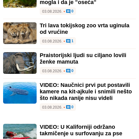
mogla i da je "oseća"
0
03.08.2026.
•
Tri lava tokijskog zoo vrta uginula
od vrućine
1
03.08.2026.
•
Praistorijski ljudi su ciljano lovili
ženke mamuta
0
03.08.2026.
•
VIDEO: Naučnici prvi put postavili
kamere na kit-ajkule i snimili nešto
što nikada ranije nisu videli
0
03.08.2026.
•
VIDEO: U Kaliforniji održano
takmičenje u surfovanju za pse