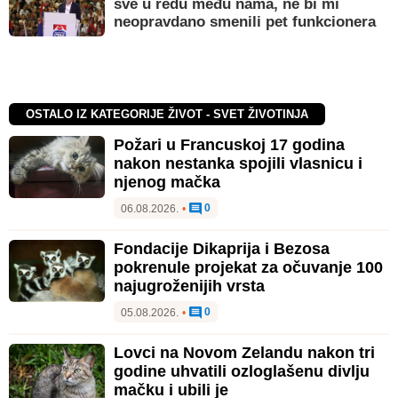
sve u redu među nama, ne bi mi
neopravdano smenili pet funkcionera
OSTALO IZ KATEGORIJE ŽIVOT - SVET ŽIVOTINJA
Požari u Francuskoj 17 godina
nakon nestanka spojili vlasnicu i
njenog mačka
0
06.08.2026.
•
Fondacije Dikaprija i Bezosa
pokrenule projekat za očuvanje 100
najugroženijih vrsta
0
05.08.2026.
•
Lovci na Novom Zelandu nakon tri
godine uhvatili ozloglašenu divlju
mačku i ubili je