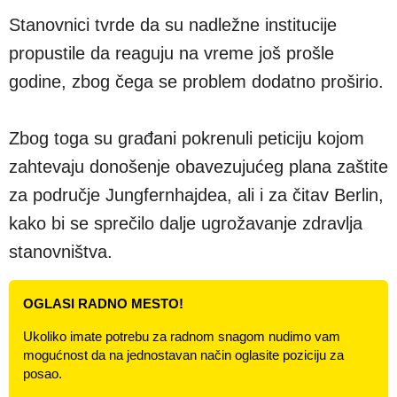
Stanovnici tvrde da su nadležne institucije
propustile da reaguju na vreme još prošle
godine, zbog čega se problem dodatno proširio.
Zbog toga su građani pokrenuli peticiju kojom
zahtevaju donošenje obavezujućeg plana zaštite
za područje Jungfernhajdea, ali i za čitav Berlin,
kako bi se sprečilo dalje ugrožavanje zdravlja
stanovništva.
OGLASI RADNO MESTO!
Ukoliko imate potrebu za radnom snagom nudimo vam
mogućnost da na jednostavan način oglasite poziciju za
posao.