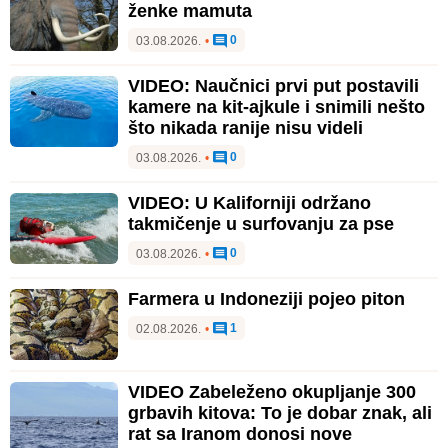
ženke mamuta
0
03.08.2026.
•
VIDEO: Naučnici prvi put postavili
kamere na kit-ajkule i snimili nešto
što nikada ranije nisu videli
0
03.08.2026.
•
VIDEO: U Kaliforniji održano
takmičenje u surfovanju za pse
0
03.08.2026.
•
Farmera u Indoneziji pojeo piton
1
02.08.2026.
•
VIDEO Zabeleženo okupljanje 300
grbavih kitova: To je dobar znak, ali
rat sa Iranom donosi nove