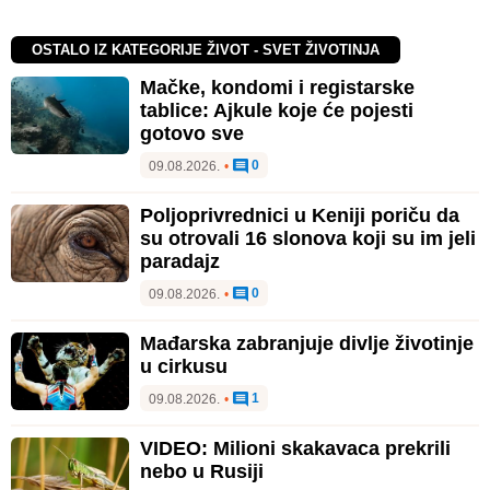
OSTALO IZ KATEGORIJE ŽIVOT - SVET ŽIVOTINJA
Mačke, kondomi i registarske
tablice: Ajkule koje će pojesti
gotovo sve
0
09.08.2026.
•
Poljoprivrednici u Keniji poriču da
su otrovali 16 slonova koji su im jeli
paradajz
0
09.08.2026.
•
Mađarska zabranjuje divlje životinje
u cirkusu
1
09.08.2026.
•
VIDEO: Milioni skakavaca prekrili
nebo u Rusiji