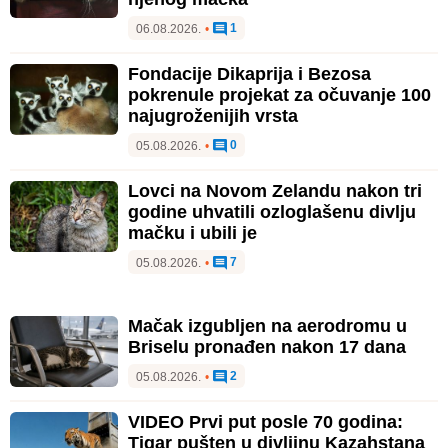
1
06.08.2026.
•
Fondacije Dikaprija i Bezosa
pokrenule projekat za očuvanje 100
najugroženijih vrsta
0
05.08.2026.
•
Lovci na Novom Zelandu nakon tri
godine uhvatili ozloglašenu divlju
mačku i ubili je
7
05.08.2026.
•
Mačak izgubljen na aerodromu u
Briselu pronađen nakon 17 dana
2
05.08.2026.
•
VIDEO Prvi put posle 70 godina:
Tigar pušten u divljinu Kazahstana