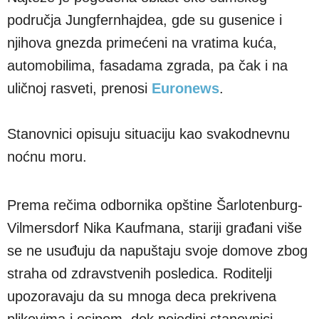
područja Jungfernhajdea, gde su gusenice i
njihova gnezda primećeni na vratima kuća,
automobilima, fasadama zgrada, pa čak i na
uličnoj rasveti, prenosi
Euronews
.
Stanovnici opisuju situaciju kao svakodnevnu
noćnu moru.
Prema rečima odbornika opštine Šarlotenburg-
Vilmersdorf Nika Kaufmana, stariji građani više
se ne usuđuju da napuštaju svoje domove zbog
straha od zdravstvenih posledica. Roditelji
upozoravaju da su mnoga deca prekrivena
plikovima i osipom, dok pojedini stanovnici