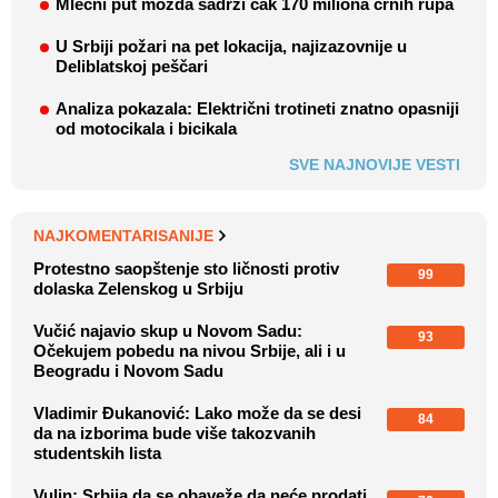
Mlečni put možda sadrži čak 170 miliona crnih rupa
U Srbiji požari na pet lokacija, najizazovnije u
Deliblatskoj peščari
Analiza pokazala: Električni trotineti znatno opasniji
od motocikala i bicikala
SVE NAJNOVIJE VESTI
NAJKOMENTARISANIJE
Protestno saopštenje sto ličnosti protiv
99
dolaska Zelenskog u Srbiju
Vučić najavio skup u Novom Sadu:
93
Očekujem pobedu na nivou Srbije, ali i u
Beogradu i Novom Sadu
Vladimir Đukanović: Lako može da se desi
84
da na izborima bude više takozvanih
studentskih lista
Vulin: Srbija da se obaveže da neće prodati