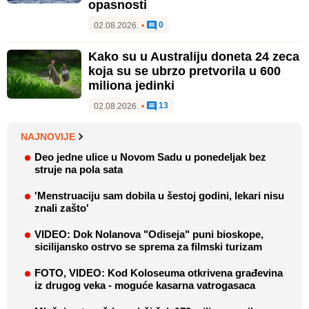
opasnosti
0
02.08.2026.
•
Kako su u Australiju doneta 24 zeca
koja su se ubrzo pretvorila u 600
miliona jedinki
13
02.08.2026.
•
NAJNOVIJE
Deo jedne ulice u Novom Sadu u ponedeljak bez
struje na pola sata
'Menstruaciju sam dobila u šestoj godini, lekari nisu
znali zašto'
VIDEO: Dok Nolanova "Odiseja" puni bioskope,
sicilijansko ostrvo se sprema za filmski turizam
FOTO, VIDEO: Kod Koloseuma otkrivena građevina
iz drugog veka - moguće kasarna vatrogasaca