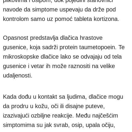
navode da simptome uspevaju da drže pod
kontrolom samo uz pomoć tableta kortizona.
Opasnost predstavlja dlačica hrastove
gusenice, koja sadrži protein taumetopoein. Te
mikroskopske dlačice lako se odvajaju od tela
gusenice i vetar ih može raznositi na velike
udaljenosti.
Kada dođu u kontakt sa ljudima, dlačice mogu
da prodru u kožu, oči ili disajne puteve,
izazivajući ozbiljne reakcije. Među najčešćim
simptomima su jak svrab, osip, upala očiju,