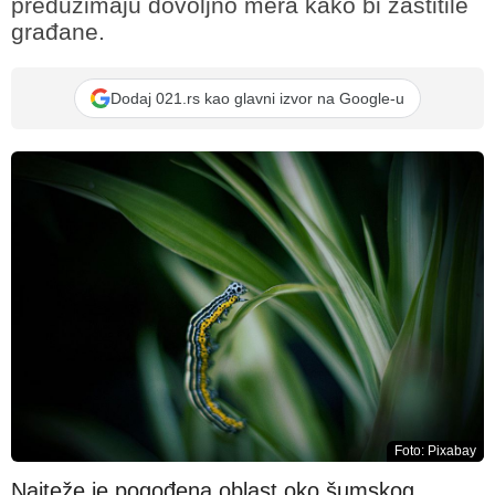
preduzimaju dovoljno mera kako bi zaštitile
građane.
Dodaj 021.rs kao glavni izvor na Google-u
Foto: Pixabay
Najteže je pogođena oblast oko šumskog