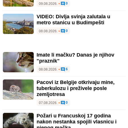
0
09.08.2026.
•
VIDEO: Divlja svinja zalutala u
metro stanicu u Budimpešti
0
08.08.2026.
•
Imate li mačku? Danas je njihov
"praznik"
6
08.08.2026.
•
Pacovi iz Belgije otkrivaju mine,
tuberkulozu i preživele posle
zemljotresa
0
07.08.2026.
•
Požari u Francuskoj 17 godina
nakon nestanka spojili vlasnicu i
njenog mačka