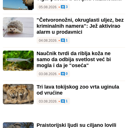
3
05.08.2026.
•
"Četvoronožni, okruglasti uljez, bez
kriminalnih namera": Jež aktivirao
alarm u prodavnici
1
04.08.2026.
•
Naučnik tvrdi da riblja koža ne
samo da odbija svetlost već bi
mogla i da je "oseća"
0
03.08.2026.
•
Tri lava tokijskog zoo vrta uginula
od vrućine
1
03.08.2026.
•
Praistorijski ljudi su ciljano lovili