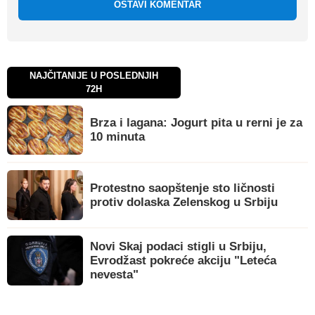
OSTAVI KOMENTAR
NAJČITANIJE U POSLEDNJIH
72H
Brza i lagana: Jogurt pita u rerni je za
10 minuta
Protestno saopštenje sto ličnosti
protiv dolaska Zelenskog u Srbiju
Novi Skaj podaci stigli u Srbiju,
Evrodžast pokreće akciju "Leteća
nevesta"