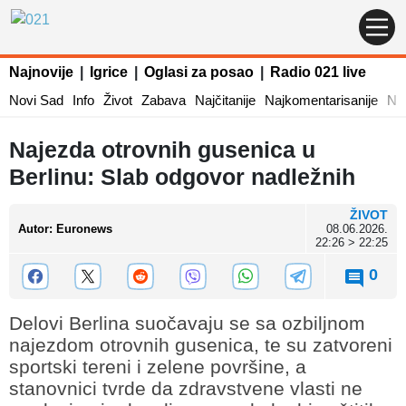
Najnovije
|
Igrice
|
Oglasi za posao
|
Radio 021 live
Novi Sad
Info
Život
Zabava
Najčitanije
Najkomentarisanije
Naj
Najezda otrovnih gusenica u
Berlinu: Slab odgovor nadležnih
ŽIVOT
Autor
:
Euronews
08.06.2026.
22:26 > 22:25
0
Delovi Berlina suočavaju se sa ozbiljnom
najezdom otrovnih gusenica, te su zatvoreni
sportski tereni i zelene površine, a
stanovnici tvrde da zdravstvene vlasti ne