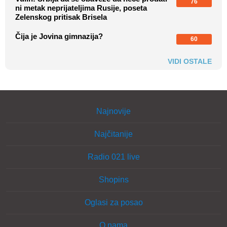
76
ni metak neprijateljima Rusije, poseta
Zelenskog pritisak Brisela
Čija je Jovina gimnazija?
60
VIDI OSTALE
Najnovije
Najčitanije
Radio 021 live
Shopins
Oglasi za posao
O nama