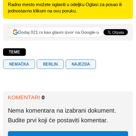
Radno mesto možete oglasiti u odeljku Oglasi za posao ili
jednostavno klikom na ovu poruku.
Dodaj 021.rs kao glavni izvor na Google-u
TEME
NEMAČKA
BERLIN
NAJEZDA
KOMENTARI
0
Nema komentara na izabrani dokument.
Budite prvi koji će postaviti komentar.