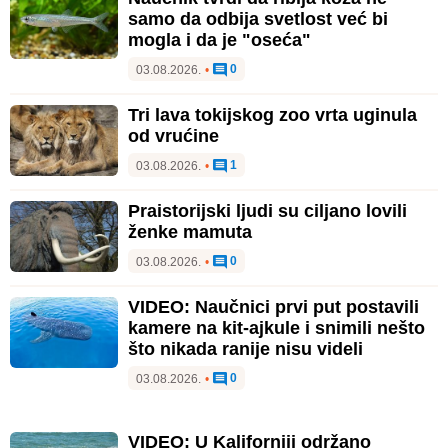
samo da odbija svetlost već bi
mogla i da je "oseća"
0
03.08.2026.
•
Tri lava tokijskog zoo vrta uginula
od vrućine
1
03.08.2026.
•
Praistorijski ljudi su ciljano lovili
ženke mamuta
0
03.08.2026.
•
VIDEO: Naučnici prvi put postavili
kamere na kit-ajkule i snimili nešto
što nikada ranije nisu videli
0
03.08.2026.
•
VIDEO: U Kaliforniji održano