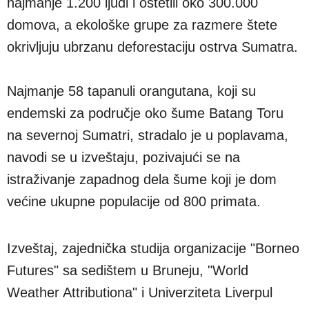
najmanje 1.200 ljudi i oštetili oko 300.000
domova, a ekološke grupe za razmere štete
okrivljuju ubrzanu deforestaciju ostrva Sumatra.
Najmanje 58 tapanuli orangutana, koji su
endemski za područje oko šume Batang Toru
na severnoj Sumatri, stradalo je u poplavama,
navodi se u izveštaju, pozivajući se na
istraživanje zapadnog dela šume koji je dom
većine ukupne populacije od 800 primata.
Izveštaj, zajednička studija organizacije "Borneo
Futures" sa sedištem u Bruneju, "World
Weather Attributiona" i Univerziteta Liverpul