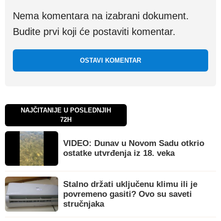
Nema komentara na izabrani dokument.
Budite prvi koji će postaviti komentar.
OSTAVI KOMENTAR
NAJČITANIJE U POSLEDNJIH
72H
VIDEO: Dunav u Novom Sadu otkrio
ostatke utvrđenja iz 18. veka
Stalno držati uključenu klimu ili je
povremeno gasiti? Ovo su saveti
stručnjaka