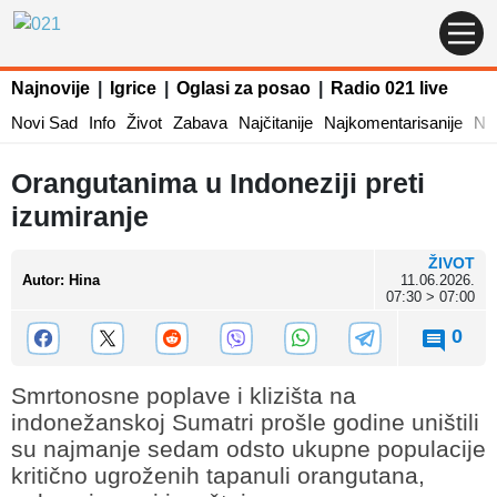
Najnovije
|
Igrice
|
Oglasi za posao
|
Radio 021 live
Novi Sad
Info
Život
Zabava
Najčitanije
Najkomentarisanije
Naj
Orangutanima u Indoneziji preti
izumiranje
ŽIVOT
Autor
:
Hina
11.06.2026.
07:30 > 07:00
0
Smrtonosne poplave i klizišta na
indonežanskoj Sumatri prošle godine uništili
su najmanje sedam odsto ukupne populacije
kritično ugroženih tapanuli orangutana,