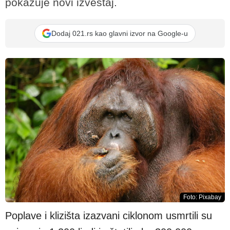
pokazuje novi izveštaj.
Dodaj 021.rs kao glavni izvor na Google-u
Foto: Pixabay
Poplave i klizišta izazvani ciklonom usmrtili su