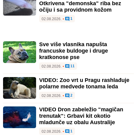
Otkrivena "demonska" riba bez
očiju i sa providnom kožom
1
02.08.2026.
•
Sve više vlasnika napušta
francuske buldoge i druge
kratkonose pse
11
02.08.2026.
•
VIDEO: Zoo vrt u Pragu rashlađuje
polarne medvede tonama leda
2
02.08.2026.
•
VIDEO Dron zabeležio "magičan
trenutak": Grbavi kit okotio
mladunče uz obalu Australije
1
02.08.2026.
•