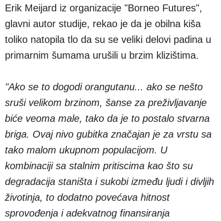
Erik Meijard iz organizacije "Borneo Futures",
glavni autor studije, rekao je da je obilna kiša
toliko natopila tlo da su se veliki delovi padina u
primarnim šumama urušili u brzim klizištima.
"Ako se to dogodi orangutanu... ako se nešto
sruši velikom brzinom, šanse za preživljavanje
biće veoma male, tako da je to postalo stvarna
briga. Ovaj nivo gubitka značajan je za vrstu sa
tako malom ukupnom populacijom. U
kombinaciji sa stalnim pritiscima kao što su
degradacija staništa i sukobi između ljudi i divljih
životinja, to dodatno povećava hitnost
sprovođenja i adekvatnog finansiranja