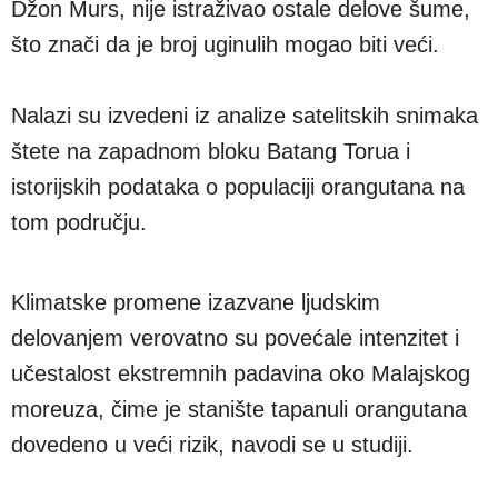
Džon Murs, nije istraživao ostale delove šume,
što znači da je broj uginulih mogao biti veći.
Nalazi su izvedeni iz analize satelitskih snimaka
štete na zapadnom bloku Batang Torua i
istorijskih podataka o populaciji orangutana na
tom području.
Klimatske promene izazvane ljudskim
delovanjem verovatno su povećale intenzitet i
učestalost ekstremnih padavina oko Malajskog
moreuza, čime je stanište tapanuli orangutana
dovedeno u veći rizik, navodi se u studiji.