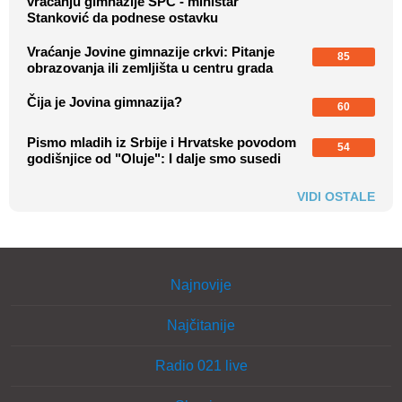
vraćanju gimnazije SPC - ministar
Stanković da podnese ostavku
Vraćanje Jovine gimnazije crkvi: Pitanje
85
obrazovanja ili zemljišta u centru grada
Čija je Jovina gimnazija?
60
Pismo mladih iz Srbije i Hrvatske povodom
54
godišnjice od "Oluje": I dalje smo susedi
VIDI OSTALE
Najnovije
Najčitanije
Radio 021 live