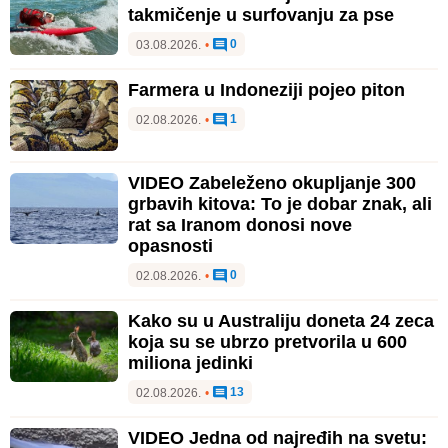
takmičenje u surfovanju za pse
0
03.08.2026.
•
Farmera u Indoneziji pojeo piton
1
02.08.2026.
•
VIDEO Zabeleženo okupljanje 300
grbavih kitova: To je dobar znak, ali
rat sa Iranom donosi nove
opasnosti
0
02.08.2026.
•
Kako su u Australiju doneta 24 zeca
koja su se ubrzo pretvorila u 600
miliona jedinki
13
02.08.2026.
•
VIDEO Jedna od najređih na svetu: