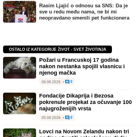
Rasim Ljajić o odnosu sa SNS: Da je
sve u redu među nama, ne bi mi
neopravdano smenili pet funkcionera
OSTALO IZ KATEGORIJE ŽIVOT - SVET ŽIVOTINJA
Požari u Francuskoj 17 godina
nakon nestanka spojili vlasnicu i
njenog mačka
0
06.08.2026.
•
Fondacije Dikaprija i Bezosa
pokrenule projekat za očuvanje 100
najugroženijih vrsta
0
05.08.2026.
•
Lovci na Novom Zelandu nakon tri