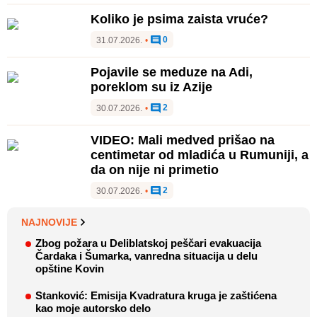
Koliko je psima zaista vruće?
0
31.07.2026.
•
Pojavile se meduze na Adi,
poreklom su iz Azije
2
30.07.2026.
•
VIDEO: Mali medved prišao na
centimetar od mladića u Rumuniji, a
da on nije ni primetio
2
30.07.2026.
•
NAJNOVIJE
Zbog požara u Deliblatskoj peščari evakuacija
Čardaka i Šumarka, vanredna situacija u delu
opštine Kovin
Stanković: Emisija Kvadratura kruga je zaštićena
kao moje autorsko delo