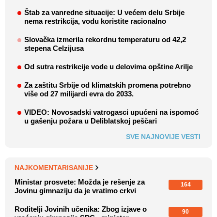
Štab za vanredne situacije: U većem delu Srbije
nema restrikcija, vodu koristite racionalno
Slovačka izmerila rekordnu temperaturu od 42,2
stepena Celzijusa
Od sutra restrikcije vode u delovima opštine Arilje
Za zaštitu Srbije od klimatskih promena potrebno
više od 27 milijardi evra do 2033.
VIDEO: Novosadski vatrogasci upućeni na ispomoć
u gašenju požara u Deliblatskoj peščari
SVE NAJNOVIJE VESTI
NAJKOMENTARISANIJE
Ministar prosvete: Možda je rešenje za
164
Jovinu gimnaziju da je vratimo crkvi
Roditelji Jovinih učenika: Zbog izjave o
90