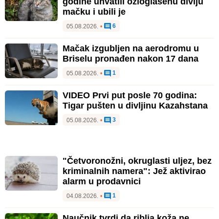
godine uhvatili ozloglašenu divlju
mačku i ubili je
6
05.08.2026.
•
Mačak izgubljen na aerodromu u
Briselu pronađen nakon 17 dana
1
05.08.2026.
•
VIDEO Prvi put posle 70 godina:
Tigar pušten u divljinu Kazahstana
3
05.08.2026.
•
"Četvoronožni, okruglasti uljez, bez
kriminalnih namera": Jež aktivirao
alarm u prodavnici
1
04.08.2026.
•
Naučnik tvrdi da riblja koža ne