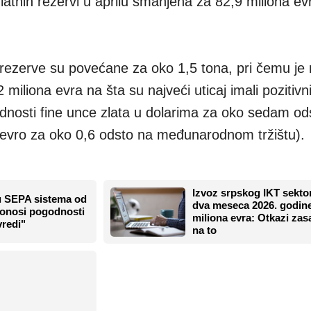
latnih rezervi u aprilu smanjena za 82,9 miliona ev
rezerve su povećane za oko 1,5 tona, pri čemu je 
iliona evra na šta su najveći uticaj imali pozitivni 
ednosti fine unce zlata u dolarima za oko sedam ods
 evro za oko 0,6 odsto na međunarodnom tržištu).
Izvoz srpskog IKT sekto
u SEPA sistema od
dva meseca 2026. godin
"Donosi pogodnosti
miliona evra: Otkazi zas
vredi"
na to