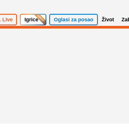
 Live
Igrice
Oglasi za posao
Život
Za