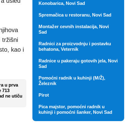
ra usled
Konobarica, Novi Sad
Spremačica u restoranu, Novi Sad
Montažer cevnih instalacija, Novi
njihova
Sad
tržišni
Radnici za proizvodnju i postavku
to, kao i
behatona, Veternik
Radnice u pakeraju gotovih jela, Novi
Sad
Pomoćni radnik u kuhinji (M/Ž),
Železnik
ra u prva
e 713
Pirot
ad ne utiču
Pica majstor, pomoćni radnik u
kuhinji i pomoćni šanker, Novi Sad