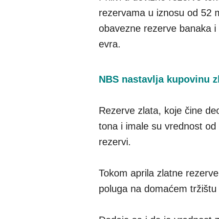
rezervama u iznosu od 52 mi
obavezne rezerve banaka i
evra.
NBS nastavlja kupovinu zl
Rezerve zlata, koje čine deo
tona i imale su vrednost od 6
rezervi.
Tokom aprila zlatne rezerv
poluga na domaćem tržištu 