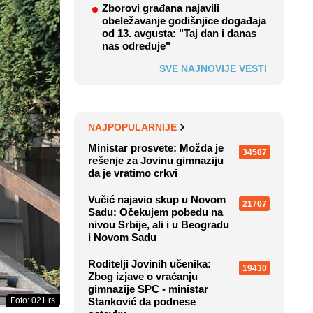
Zborovi građana najavili
obeležavanje godišnjice događaja
od 13. avgusta: "Taj dan i danas
nas određuje"
SVE NAJNOVIJE VESTI
NAJPOPULARNIJE
Ministar prosvete: Možda je
34587
rešenje za Jovinu gimnaziju
da je vratimo crkvi
Vučić najavio skup u Novom
21707
Sadu: Očekujem pobedu na
nivou Srbije, ali i u Beogradu
i Novom Sadu
Roditelji Jovinih učenika:
19430
Zbog izjave o vraćanju
gimnazije SPC - ministar
Foto: 021.rs
Stanković da podnese