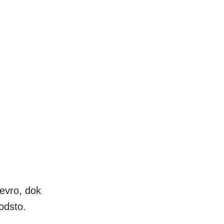
evro, dok
 odsto.