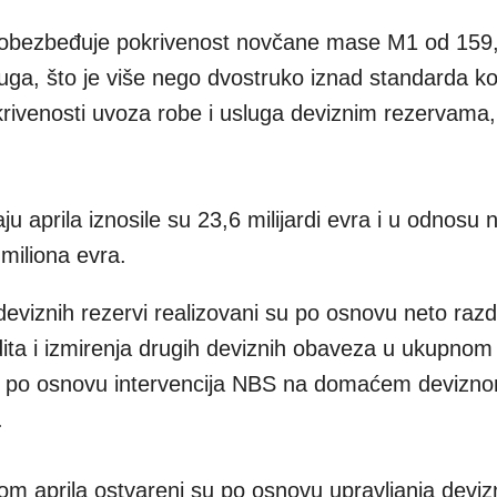
i obezbeđuje pokrivenost novčane mase M1 od 159,
uga, što je više nego dvostruko iznad standarda ko
rivenosti uvoza robe i usluga deviznim rezervama,
u aprila iznosile su 23,6 milijardi evra i u odnosu n
miliona evra.
 deviznih rezervi realizovani su po osnovu neto raz
ita i izmirenja drugih deviznih obaveza u ukupnom
 i po osnovu intervencija NBS na domaćem deviznom
.
okom aprila ostvareni su po osnovu upravljanja devi