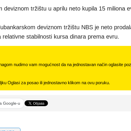
eviznom tržištu u aprilu neto kupila 15 miliona e
ubankarskom deviznom tržištu NBS je neto prodal
 relativne stabilnosti kursa dinara prema evru.
nagom nudimo vam mogućnost da na jednostavan način oglasite pozi
jku Oglasi za posao ili jednostavno klikom na ovu poruku.
na Google-u