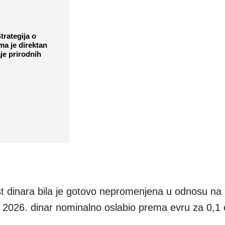
rategija o
ma je direktan
je prirodnih
st dinara bila je gotovo nepromenjena u odnosu na 
a 2026. dinar nominalno oslabio prema evru za 0,1