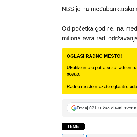
NBS je na međubankarskom d
Od početka godine, na međ
miliona evra radi održavanja
OGLASI RADNO MESTO!
Ukoliko imate potrebu za radnom s
posao.
Radno mesto možete oglasiti u odel
Dodaj 021.rs kao glavni izvor 
TEME