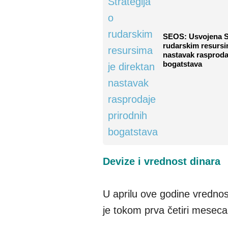
SEOS: Usvojena St
rudarskim resursi
nastavak rasproda
bogatstava
Devize i vrednost dinara
U aprilu ove godine vredno
je tokom prva četiri mesec