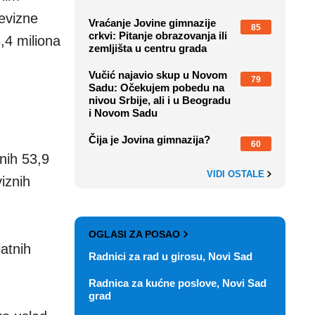
evizne
Vraćanje Jovine gimnazije
85
crkvi: Pitanje obrazovanja ili
,4 miliona
zemljišta u centru grada
Vučić najavio skup u Novom
79
Sadu: Očekujem pobedu na
nivou Srbije, ali i u Beogradu
i Novom Sadu
Čija je Jovina gimnazija?
60
dnih 53,9
VIDI OSTALE
viznih
OGLASI ZA POSAO
atnih
Radnici za rad u girosu, Novi Sad
Radnica za kućne poslove, Novi Sad
grad