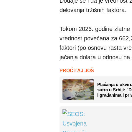
Dodaje se i da je vrednost z
delovanja tržišnih faktora.
Tokom 2026. godine zlatne 
vrednost povećana za 662,2 m
faktori (po osnovu rasta vr
jačanja dolara u odnosu na
PROČITAJ JOŠ
Plaćanja u okvir
sutra u Srbiji: 
i građanima i pri