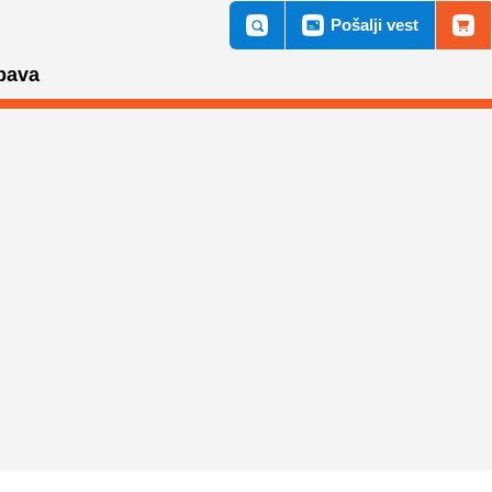
Pošalji vest
bava