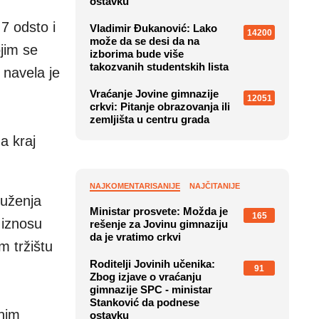
ostavku
7 odsto i
Vladimir Đukanović: Lako
14200
može da se desi da na
jim se
izborima bude više
takozvanih studentskih lista
 navela je
Vraćanje Jovine gimnazije
12051
crkvi: Pitanje obrazovanja ili
zemljišta u centru grada
a kraj
NAJKOMENTARISANIJE
NAJČITANIJE
duženja
Ministar prosvete: Možda je
165
 iznosu
rešenje za Jovinu gimnaziju
da je vratimo crkvi
 tržištu
Roditelji Jovinih učenika:
91
Zbog izjave o vraćanju
gimnazije SPC - ministar
Stanković da podnese
znim
ostavku