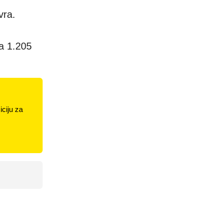
vra.
a 1.205
ciju za