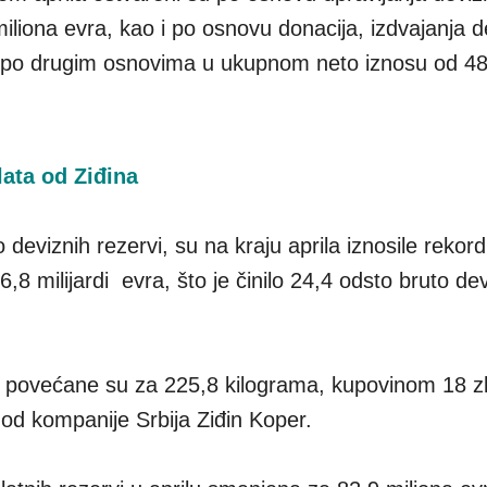
liona evra, kao i po osnovu donacija, izdvajanja d
 po drugim osnovima u ukupnom neto iznosu od 48
ata od Ziđina
 deviznih rezervi, su na kraju aprila iznosile rekor
,8 milijardi evra, što je činilo 24,4 odsto bruto de
e povećane su za 225,8 kilograma, kupovinom 18 zl
od kompanije Srbija Ziđin Koper.