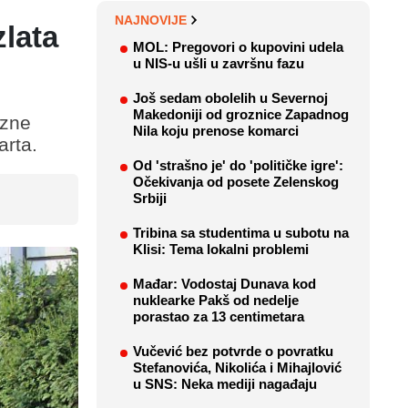
NAJNOVIJE
lata
MOL: Pregovori o kupovini udela
u NIS-u ušli u završnu fazu
Još sedam obolelih u Severnoj
Makedoniji od groznice Zapadnog
izne
Nila koju prenose komarci
arta.
Od 'strašno je' do 'političke igre':
Očekivanja od posete Zelenskog
Srbiji
Tribina sa studentima u subotu na
Klisi: Tema lokalni problemi
Mađar: Vodostaj Dunava kod
nuklearke Pakš od nedelje
porastao za 13 centimetara
Vučević bez potvrde o povratku
Stefanovića, Nikolića i Mihajlović
u SNS: Neka mediji nagađaju