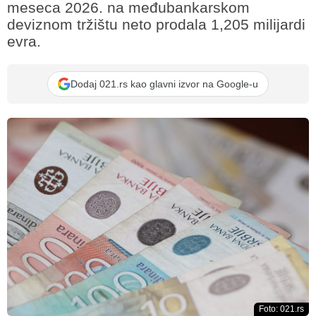
meseca 2026. na međubankarskom
deviznom tržištu neto prodala 1,205 milijardi
evra.
Dodaj 021.rs kao glavni izvor na Google-u
Foto: 021.rs