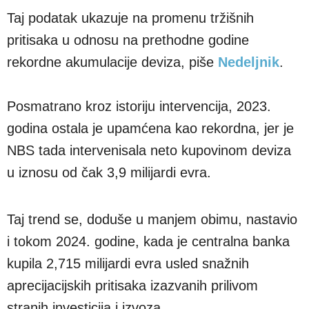
Taj podatak ukazuje na promenu tržišnih
pritisaka u odnosu na prethodne godine
rekordne akumulacije deviza, piše
Nedeljnik
.
Posmatrano kroz istoriju intervencija, 2023.
godina ostala je upamćena kao rekordna, jer je
NBS tada intervenisala neto kupovinom deviza
u iznosu od čak 3,9 milijardi evra.
Taj trend se, doduše u manjem obimu, nastavio
i tokom 2024. godine, kada je centralna banka
kupila 2,715 milijardi evra usled snažnih
aprecijacijskih pritisaka izazvanih prilivom
stranih investicija i izvoza.