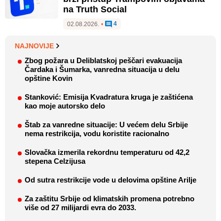
na Truth Social
4
02.08.2026.
•
NAJNOVIJE
Zbog požara u Deliblatskoj peščari evakuacija
Čardaka i Šumarka, vanredna situacija u delu
opštine Kovin
Stanković: Emisija Kvadratura kruga je zaštićena
kao moje autorsko delo
Štab za vanredne situacije: U većem delu Srbije
nema restrikcija, vodu koristite racionalno
Slovačka izmerila rekordnu temperaturu od 42,2
stepena Celzijusa
Od sutra restrikcije vode u delovima opštine Arilje
Za zaštitu Srbije od klimatskih promena potrebno
više od 27 milijardi evra do 2033.