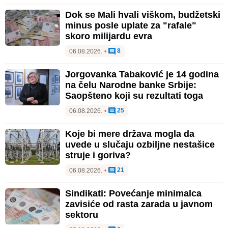
Dok se Mali hvali viškom, budžetski
minus posle uplate za "rafale"
skoro milijardu evra
8
06.08.2026.
•
Jorgovanka Tabaković je 14 godina
na čelu Narodne banke Srbije:
Saopšteno koji su rezultati toga
25
06.08.2026.
•
Koje bi mere država mogla da
uvede u slučaju ozbiljne nestašice
struje i goriva?
21
06.08.2026.
•
Sindikati: Povećanje minimalca
zavisiće od rasta zarada u javnom
sektoru