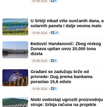
6
05.08.2026.
•
U Srbiji nikad više sunčanih dana, a
solarnih panela i dalje veoma malo
20
05.08.2026.
•
Đedović Handanović: Zbog niskog
Dunava upitan uvoz 20.000 tona
dizela
9
05.08.2026.
•
Građani se zadužuju brže od
privrede: Dug prema bankama
porastao 15,6 odsto
5
04.08.2026.
•
Niski vodostaji ugrozili proizvodnju
struje: Srbija računa na projekte