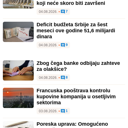
koji neće skoro biti završeni
7
04.08.2026.
•
Deficit budžeta Srbije za šest
meseci ove godine 51,6 milijardi
dinara
9
04.08.2026.
•
Zbog čega banke odbijaju zahteve
za olakšice?
8
04.08.2026.
•
Francuska pooštrava kontrolu
kupovine kompanija u osetljivim
sektorima
1
03.08.2026.
•
Poreska uprava: Omogućeno