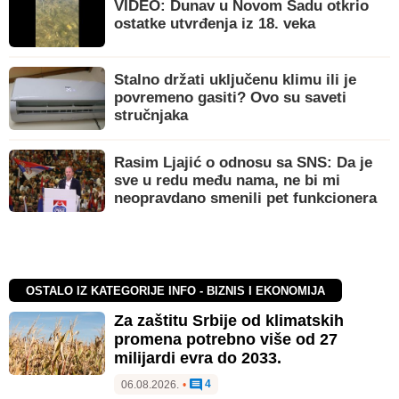
VIDEO: Dunav u Novom Sadu otkrio
ostatke utvrđenja iz 18. veka
Stalno držati uključenu klimu ili je
povremeno gasiti? Ovo su saveti
stručnjaka
Rasim Ljajić o odnosu sa SNS: Da je
sve u redu među nama, ne bi mi
neopravdano smenili pet funkcionera
OSTALO IZ KATEGORIJE INFO - BIZNIS I EKONOMIJA
Za zaštitu Srbije od klimatskih
promena potrebno više od 27
milijardi evra do 2033.
4
06.08.2026.
•