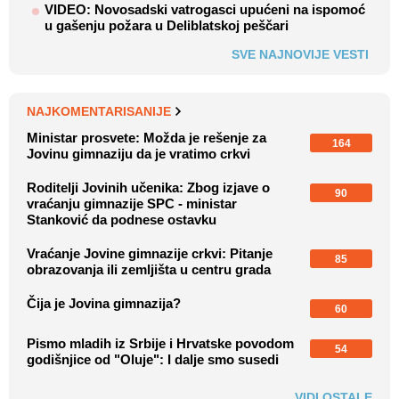
VIDEO: Novosadski vatrogasci upućeni na ispomoć
u gašenju požara u Deliblatskoj peščari
SVE NAJNOVIJE VESTI
NAJKOMENTARISANIJE
Ministar prosvete: Možda je rešenje za
164
Jovinu gimnaziju da je vratimo crkvi
Roditelji Jovinih učenika: Zbog izjave o
90
vraćanju gimnazije SPC - ministar
Stanković da podnese ostavku
Vraćanje Jovine gimnazije crkvi: Pitanje
85
obrazovanja ili zemljišta u centru grada
Čija je Jovina gimnazija?
60
Pismo mladih iz Srbije i Hrvatske povodom
54
godišnjice od "Oluje": I dalje smo susedi
VIDI OSTALE