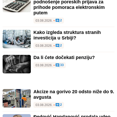
podnošenje poreskih prijava za
prihode pomoraca elektronskim
putem
2
03.08.2026.
•
Kako izgleda struktura stranih
investicija u Srbiji?
2
03.08.2026.
•
Da li ćete dočekati penziju?
33
03.08.2026.
•
Akcize na gorivo 20 odsto niže do 9.
avgusta
2
03.08.2026.
•
Đedović Handanović prodala udeo