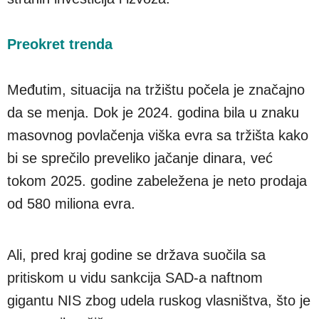
Preokret trenda
Međutim, situacija na tržištu počela je značajno
da se menja. Dok je 2024. godina bila u znaku
masovnog povlačenja viška evra sa tržišta kako
bi se sprečilo preveliko jačanje dinara, već
tokom 2025. godine zabeležena je neto prodaja
od 580 miliona evra.
Ali, pred kraj godine se država suočila sa
pritiskom u vidu sankcija SAD-a naftnom
gigantu NIS zbog udela ruskog vlasništva, što je