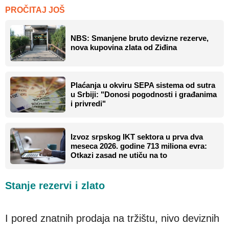
PROČITAJ JOŠ
NBS: Smanjene bruto devizne rezerve,
nova kupovina zlata od Ziđina
Plaćanja u okviru SEPA sistema od sutra
u Srbiji: "Donosi pogodnosti i građanima
i privredi"
Izvoz srpskog IKT sektora u prva dva
meseca 2026. godine 713 miliona evra:
Otkazi zasad ne utiču na to
Stanje rezervi i zlato
I pored znatnih prodaja na tržištu, nivo deviznih