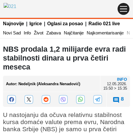
Najnovije
|
Igrice
|
Oglasi za posao
|
Radio 021 live
Novi Sad
Info
Život
Zabava
Najčitanije
Najkomentarisanije
Naj
NBS prodala 1,2 milijarde evra radi
stabilnosti dinara u prva četiri
meseca
INFO
Autor
:
Nedeljnik (Aleksandra Nenadović)
12.05.2026.
15:50 > 15:35
8
U nastojanju da očuva relativnu stabilnost
kursa domaće valute prema evru, Narodna
banka Srbije (NBS) je samo u prva četiri