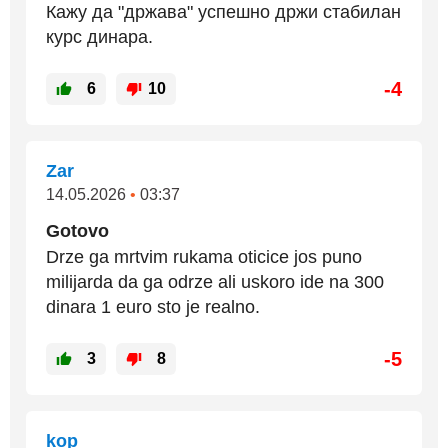
Кажу да "држава" успешно држи стабилан
курс динара.
-4
6
10
Zar
14.05.2026
•
03:37
Gotovo
Drze ga mrtvim rukama oticice jos puno
milijarda da ga odrze ali uskoro ide na 300
dinara 1 euro sto je realno.
-5
3
8
kop