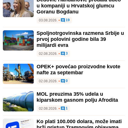
u kompaniji u Hrvatskoj glumcu
Goranu Bogdanu
19
03.08.2026.
•
Spoljnotrgovinska razmena Srbije u
prvoj polovini godine bila 39
milijardi evra
3
02.08.2026.
•
OPEK+ povećao proizvodne kvote
nafte za septembar
0
02.08.2026.
•
MOL preuzima 35% udela u
kiparskom gasnom polju Afrodita
1
02.08.2026.
•
Ko plati 100.000 dolara, može imati
brži pristup Trampovim objavama