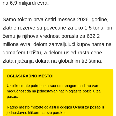
na 6,9 milijardi evra.
Samo tokom prva četiri meseca 2026. godine,
zlatne rezerve su povećane za oko 1,5 tona, pri
čemu je njihova vrednost porasla za 662,2
miliona evra, delom zahvaljujući kupovinama na
domaćem tržištu, a delom usled rasta cene
zlata i jačanja dolara na globalnim tržištima.
OGLASI RADNO MESTO!
Ukoliko imate potrebu za radnom snagom nudimo vam
mogućnost da na jednostavan način oglasite poziciju za
posao.
Radno mesto možete oglasiti u odeljku Oglasi za posao ili
jednostavno klikom na ovu poruku.