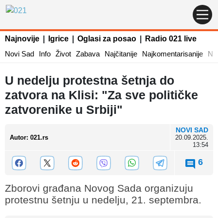
Najnovije
|
Igrice
|
Oglasi za posao
|
Radio 021 live
Novi Sad
Info
Život
Zabava
Najčitanije
Najkomentarisanije
Naj
U nedelju protestna šetnja do
zatvora na Klisi: "Za sve političke
zatvorenike u Srbiji"
NOVI SAD
Autor
:
021.rs
20.09.2025.
13:54
6
Zborovi građana Novog Sada organizuju
protestnu šetnju u nedelju, 21. septembra.