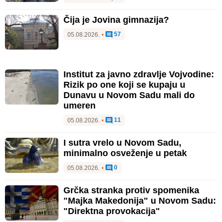
Čija je Jovina gimnazija?
57
05.08.2026.
•
Institut za javno zdravlje Vojvodine:
Rizik po one koji se kupaju u
Dunavu u Novom Sadu mali do
umeren
11
05.08.2026.
•
I sutra vrelo u Novom Sadu,
minimalno osveženje u petak
0
05.08.2026.
•
Grčka stranka protiv spomenika
"Majka Makedonija" u Novom Sadu:
"Direktna provokacija"