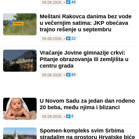
40
05.08.2026.
•
Meštani Rakovca danima bez vode
u večernjim satima: JKP obećava
trajno rešenje u septembru
22
05.08.2026.
•
Vraćanje Jovine gimnazije crkvi:
Pitanje obrazovanja ili zemljišta u
centru grada
85
05.08.2026.
•
U Novom Sadu za jedan dan rođeno
20 beba, među njima i blizanci
0
05.08.2026.
•
Spomen-kompleks svim Srbima
stradalim na prostoru Hrvatske biće