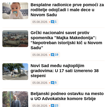
Besplatne radionice prve pomoći za
roditelje odojčadi i male dece u
Novom Sadu
1
05.08.2026.
•
Grčki nacionalni savet protiv
spomenika "Majka Makedonija":
"Nepotreban istorijski kič u Novom
Sadu"
19
05.08.2026.
•
Novi Sad među najtoplijim
gradovima: U 17 sati izmereno 38
stepeni
5
05.08.2026.
•
Beljanski podneo ostavku na mesto
u UO Advokatske komore Srbije
23
05.08.2026.
•