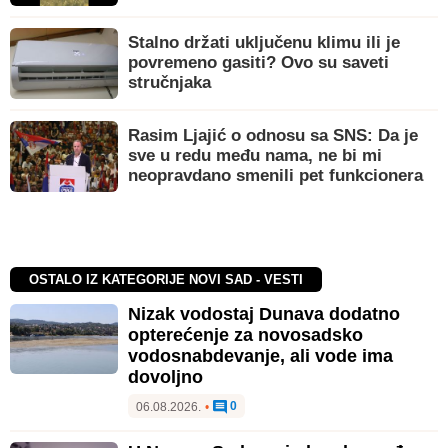
Stalno držati uključenu klimu ili je
povremeno gasiti? Ovo su saveti
stručnjaka
Rasim Ljajić o odnosu sa SNS: Da je
sve u redu među nama, ne bi mi
neopravdano smenili pet funkcionera
OSTALO IZ KATEGORIJE NOVI SAD - VESTI
Nizak vodostaj Dunava dodatno
opterećenje za novosadsko
vodosnabdevanje, ali vode ima
dovoljno
0
06.08.2026.
•