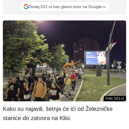
Dodaj 021.rs kao glavni izvor na Google-u
Foto: 021.rs
Kako su najavili, šetnja će ići od Železničke
stanice do zatvora na Klisi.