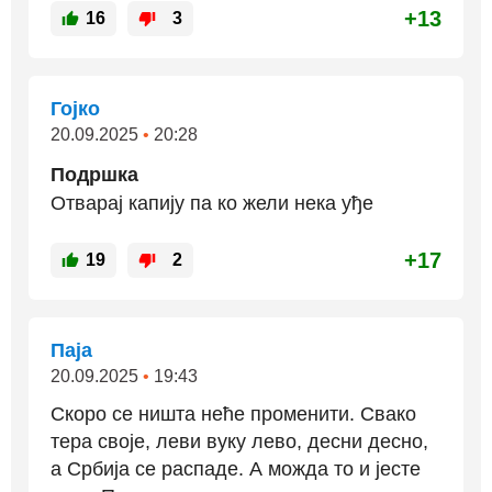
+13
16
3
Гојко
20.09.2025
•
20:28
Подршка
Отварај капију па ко жели нека уђе
+17
19
2
Паја
20.09.2025
•
19:43
Скоро се ништа неће променити. Свако
тера своје, леви вуку лево, десни десно,
а Србија се распаде. А можда то и јесте