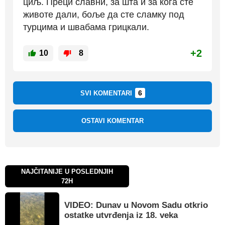
циљ. Преци славни, за шта и за кога сте
животе дали, боље да сте сламку под
турцима и швабама грицкали.
+2
10
8
6
SVI KOMENTARI
OSTAVI KOMENTAR
NAJČITANIJE U POSLEDNJIH
72H
VIDEO: Dunav u Novom Sadu otkrio
ostatke utvrđenja iz 18. veka