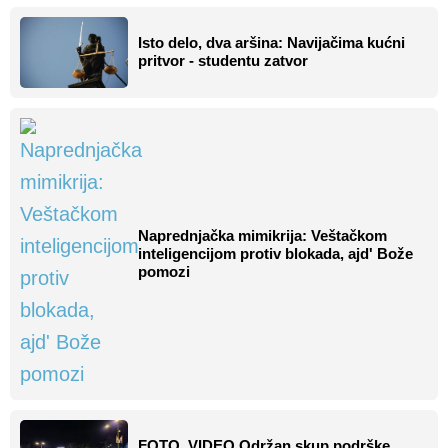
Isto delo, dva aršina: Navijačima kućni
pritvor - studentu zatvor
Naprednjačka mimikrija: Veštačkom
inteligencijom protiv blokada, ajd' Bože
pomozi
FOTO, VIDEO Održan skup podrške