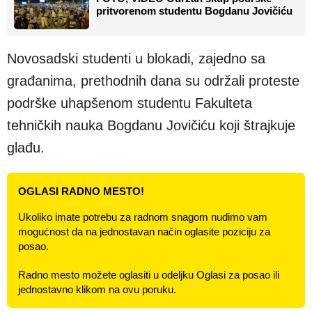
pritvorenom studentu Bogdanu Jovičiću
Novosadski studenti u blokadi, zajedno sa
građanima, prethodnih dana su održali proteste
podrške uhapšenom studentu Fakulteta
tehničkih nauka Bogdanu Jovičiću koji štrajkuje
glađu.
OGLASI RADNO MESTO!
Ukoliko imate potrebu za radnom snagom nudimo vam
mogućnost da na jednostavan način oglasite poziciju za
posao.
Radno mesto možete oglasiti u odeljku Oglasi za posao ili
jednostavno klikom na ovu poruku.