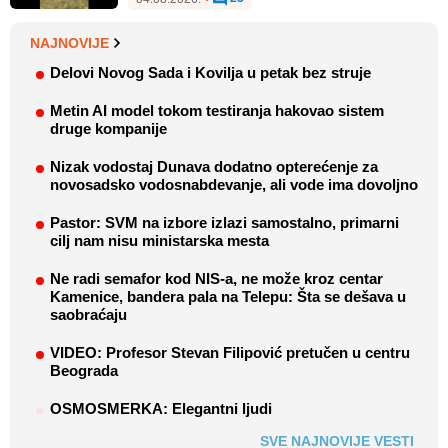
NAJNOVIJE
Delovi Novog Sada i Kovilja u petak bez struje
Metin AI model tokom testiranja hakovao sistem
druge kompanije
Nizak vodostaj Dunava dodatno opterećenje za
novosadsko vodosnabdevanje, ali vode ima dovoljno
Pastor: SVM na izbore izlazi samostalno, primarni
cilj nam nisu ministarska mesta
Ne radi semafor kod NIS-a, ne može kroz centar
Kamenice, bandera pala na Telepu: Šta se dešava u
saobraćaju
VIDEO: Profesor Stevan Filipović pretučen u centru
Beograda
OSMOSMERKA: Elegantni ljudi
SVE NAJNOVIJE VESTI