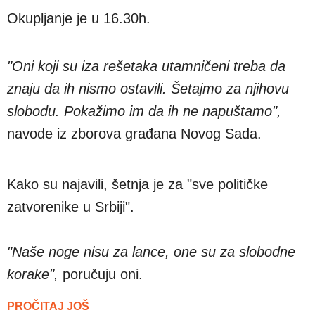
Okupljanje je u 16.30h.
"Oni koji su iza rešetaka utamničeni treba da
znaju da ih nismo ostavili. Šetajmo za njihovu
slobodu. Pokažimo im da ih ne napuštamo",
navode iz zborova građana Novog Sada.
Kako su najavili, šetnja je za "sve političke
zatvorenike u Srbiji".
"Naše noge nisu za lance, one su za slobodne
korake",
poručuju oni.
PROČITAJ JOŠ