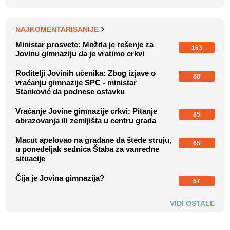
NAJKOMENTARISANIJE
Ministar prosvete: Možda je rešenje za
163
Jovinu gimnaziju da je vratimo crkvi
Roditelji Jovinih učenika: Zbog izjave o
88
vraćanju gimnazije SPC - ministar
Stanković da podnese ostavku
Vraćanje Jovine gimnazije crkvi: Pitanje
85
obrazovanja ili zemljišta u centru grada
Macut apelovao na građane da štede struju,
65
u ponedeljak sednica Štaba za vanredne
situacije
Čija je Jovina gimnazija?
57
VIDI OSTALE