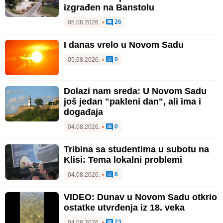
izgrađen na Banstolu
26
05.08.2026.
•
I danas vrelo u Novom Sadu
0
05.08.2026.
•
Dolazi nam sreda: U Novom Sadu
još jedan "pakleni dan", ali ima i
događaja
0
04.08.2026.
•
Tribina sa studentima u subotu na
Klisi: Tema lokalni problemi
8
04.08.2026.
•
VIDEO: Dunav u Novom Sadu otkrio
ostatke utvrđenja iz 18. veka
23
04.08.2026.
•