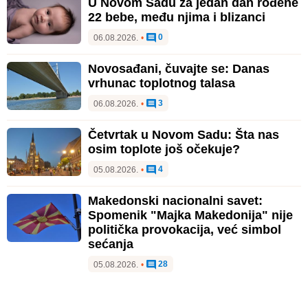
U Novom Sadu za jedan dan rođene
22 bebe, među njima i blizanci
0
06.08.2026.
•
Novosađani, čuvajte se: Danas
vrhunac toplotnog talasa
3
06.08.2026.
•
Četvrtak u Novom Sadu: Šta nas
osim toplote još očekuje?
4
05.08.2026.
•
Makedonski nacionalni savet:
Spomenik "Majka Makedonija" nije
politička provokacija, već simbol
sećanja
28
05.08.2026.
•