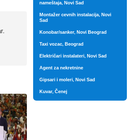
nameštaja, Novi Sad
Montažer cevnih instalacija, Novi
Sad
r.
Konobar/sanker, Novi Beograd
Taxi vozac, Beograd
Električari instalateri, Novi Sad
Agent za nekretnine
Gipsari i moleri, Novi Sad
Kuvar, Čenej