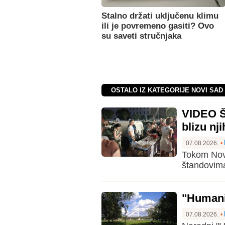
Stalno držati uključenu klimu
ili je povremeno gasiti? Ovo
su saveti stručnjaka
OSTALO IZ KATEGORIJE NOVI SAD 
VIDEO Š
blizu nj
07.08.2026.
•
Tokom Novo
štandovim
"Humani
07.08.2026.
•