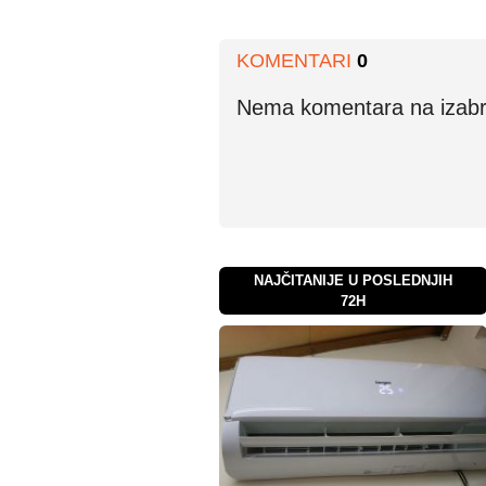
KOMENTARI
0
Nema komentara na izabran
NAJČITANIJE U POSLEDNJIH
72H