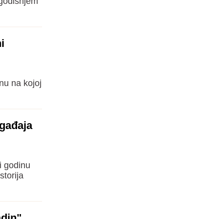
ogodišnjem
i
nu na kojoj
ogađaja
i godinu
torija
adin"