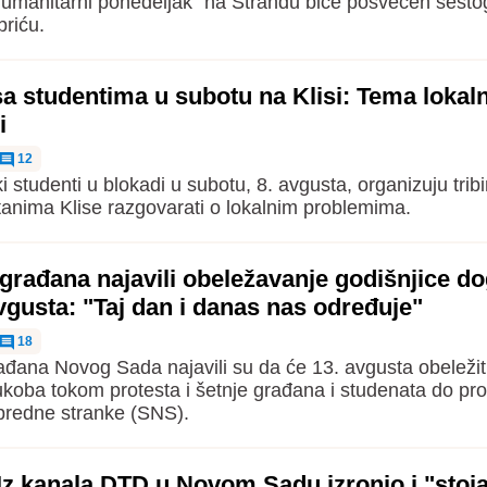
umanitarni ponedeljak" na Štrandu biće posvećen šest
riću.
sa studentima u subotu na Klisi: Tema lokaln
i
12
 studenti u blokadi u subotu, 8. avgusta, organizuju tribi
anima Klise razgovarati o lokalnim problemima.
građana najavili obeležavanje godišnjice d
vgusta: "Taj dan i danas nas određuje"
18
ađana Novog Sada najavili su da će 13. avgusta obeležit
koba tokom protesta i šetnje građana i studenata do pros
predne stranke (SNS).
z kanala DTD u Novom Sadu izronio i "stoj