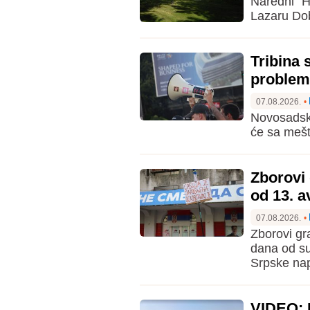
Naredni "H
Lazaru Dob
Tribina 
problem
07.08.2026.
•
Novosadski
će sa mešt
Zborovi 
od 13. a
07.08.2026.
•
Zborovi gr
dana od su
Srpske na
VIDEO: I