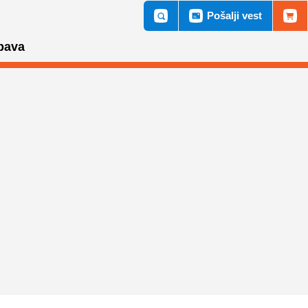
Pošalji vest
bava