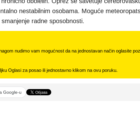
hronično obolelih. Oprez se savetuje cerebrovasku
mentalno nestabilnim osobama. Moguće meteoropat
i smanjenje radne sposobnosti.
nagom nudimo vam mogućnost da na jednostavan način oglasite pozi
jku Oglasi za posao ili jednostavno klikom na ovu poruku.
na Google-u