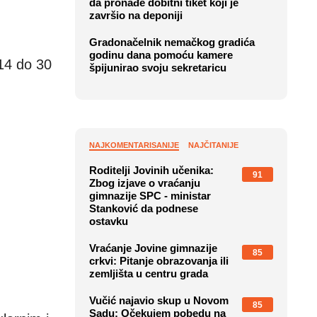
da pronađe dobitni tiket koji je
završio na deponiji
Gradonačelnik nemačkog gradića
godinu dana pomoću kamere
 14 do 30
špijunirao svoju sekretaricu
NAJKOMENTARISANIJE
NAJČITANIJE
Roditelji Jovinih učenika:
91
Zbog izjave o vraćanju
gimnazije SPC - ministar
Stanković da podnese
ostavku
Vraćanje Jovine gimnazije
85
crkvi: Pitanje obrazovanja ili
zemljišta u centru grada
Vučić najavio skup u Novom
85
Sadu: Očekujem pobedu na