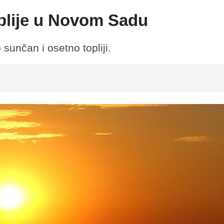
oplije u Novom Sadu
sunčan i osetno topliji.