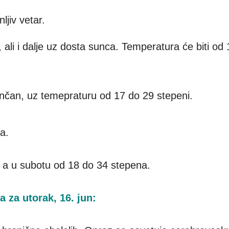
ljiv vetar.
, ali i dalje uz dosta sunca. Temperatura će biti od
unčan, uz temepraturu od 17 do 29 stepeni.
ka.
, a u subotu od 18 do 34 stepena.
 za utorak, 16. jun: