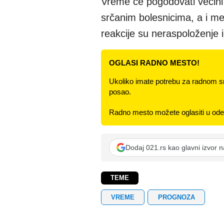
Vreme će pogodovati većini 
srčanim bolesnicima, a i 
reakcije su neraspoloženje 
OGLASI RADNO MESTO!
Ukoliko imate potrebu za radnom s
posao.
Radno mesto možete oglasiti u odel
Dodaj 021.rs kao glavni izvor 
TEME
VREME
PROGNOZA