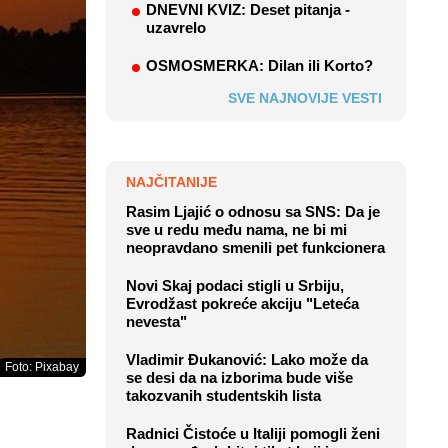
DNEVNI KVIZ: Deset pitanja -
uzavrelo
OSMOSMERKA: Dilan ili Korto?
SVE NAJNOVIJE VESTI
NAJČITANIJE
Rasim Ljajić o odnosu sa SNS: Da je
sve u redu među nama, ne bi mi
neopravdano smenili pet funkcionera
Novi Skaj podaci stigli u Srbiju,
Evrodžast pokreće akciju "Leteća
nevesta"
Vladimir Đukanović: Lako može da
Foto: Pixabay
se desi da na izborima bude više
takozvanih studentskih lista
Radnici Čistoće u Italiji pomogli ženi