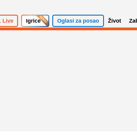
 Live
Igrice
Oglasi za posao
Život
Za