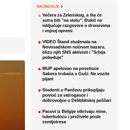
NAJNOVIJE
Večera za Zelenskog, a šta će
sutra biti "na stolu": Đukić ne
isključuje razgovore o dronovima
i vojnoj opremi
VIDEO Štand studenata na
Novosadskom noćnom bazaru,
blizu njih SNS aktivisti i "Srbija
pobeđuje"
MUP apelovao na posetioce
Sabora trubača u Guči: Ne vozite
pijani
Studenti u Pančevu prikupljaju
pomoć za vatrogasce i
dobrovoljce u Deliblatskoj peščari
Pacovi iz Belgije otkrivaju mine,
tuberkulozu i preživele posle
zemljotresa