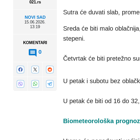
021.rs
Sutra će duvati slab, promen
NOVI SAD
15.06.2026.
13:19
Sreda će biti malo oblačnija
stepeni.
KOMENTARI
0
Četvrtak će biti pretežno s
U petak i subotu bez oblač
U petak će biti od 16 do 32
Biometeorološka prognoza