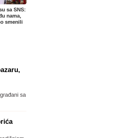
su sa SNS:
eđu nama,
o smenili
azaru,
 građani sa
rića