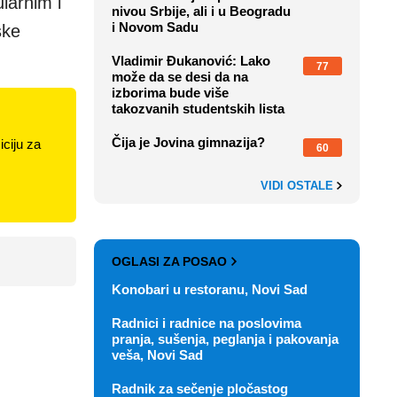
larnim i
nivou Srbije, ali i u Beogradu
i Novom Sadu
ske
Vladimir Đukanović: Lako
77
može da se desi da na
izborima bude više
takozvanih studentskih lista
Čija je Jovina gimnazija?
ciju za
60
VIDI OSTALE
OGLASI ZA POSAO
Konobari u restoranu, Novi Sad
Radnici i radnice na poslovima
pranja, sušenja, peglanja i pakovanja
veša, Novi Sad
Radnik za sečenje pločastog