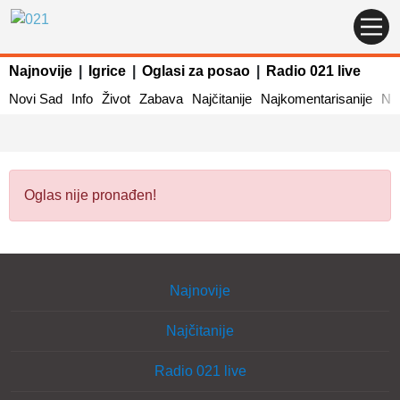
Najnovije
|
Igrice
|
Oglasi za posao
|
Radio 021 live
Novi Sad
Info
Život
Zabava
Najčitanije
Najkomentarisanije
Naj
Oglas nije pronađen!
Najnovije
Najčitanije
Radio 021 live