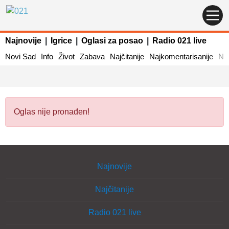
Najnovije
|
Igrice
|
Oglasi za posao
|
Radio 021 live
Novi Sad
Info
Život
Zabava
Najčitanije
Najkomentarisanije
Naj
Oglas nije pronađen!
Najnovije
Najčitanije
Radio 021 live