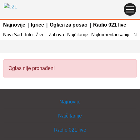
Najnovije
|
Igrice
|
Oglasi za posao
|
Radio 021 live
Novi Sad
Info
Život
Zabava
Najčitanije
Najkomentarisanije
Naj
Oglas nije pronađen!
Najnovije
Najčitanije
Radio 021 live