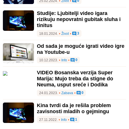
0
25.02.2024.
•
Život
•
Studije: Ljubitelji video igara
rizikuju nepovratni gubitak sluha i
tinitus
3
18.01.2024.
•
Život
•
Od sada je moguće igrati video igre
na Youtube-u
0
10.12.2023.
•
Info
•
VIDEO Bosanska verzija Super
Marija: Mujo treba da stigne do
Neuma, usput sreće i Dodika
0
24.01.2023.
•
Zabava
•
Kina tvrdi da je rešila problem
zavisnosti mladih o gejmingu
1
27.11.2022.
•
Info
•