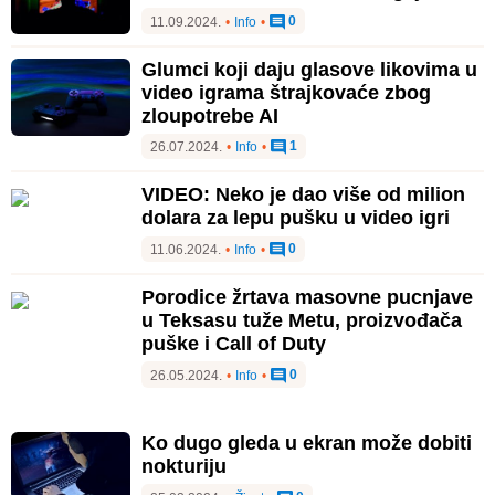
0
11.09.2024.
•
Info
•
Glumci koji daju glasove likovima u
video igrama štrajkovaće zbog
zloupotrebe AI
1
26.07.2024.
•
Info
•
VIDEO: Neko je dao više od milion
dolara za lepu pušku u video igri
0
11.06.2024.
•
Info
•
Porodice žrtava masovne pucnjave
u Teksasu tuže Metu, proizvođača
puške i Call of Duty
0
26.05.2024.
•
Info
•
Ko dugo gleda u ekran može dobiti
nokturiju