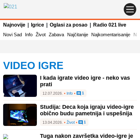
Najnovije
|
Igrice
|
Oglasi za posao
|
Radio 021 live
Novi Sad
Info
Život
Zabava
Najčitanije
Najkomentarisanije
Naj
VIDEO IGRE
I kada igrate video igre - neko vas
prati
1
12.07.2026.
•
Info
•
Studija: Deca koja igraju video-igre
obično budu pametnija i uspešnija
1
13.04.2026.
•
Život
•
Tuga nakon završetka video-igre je