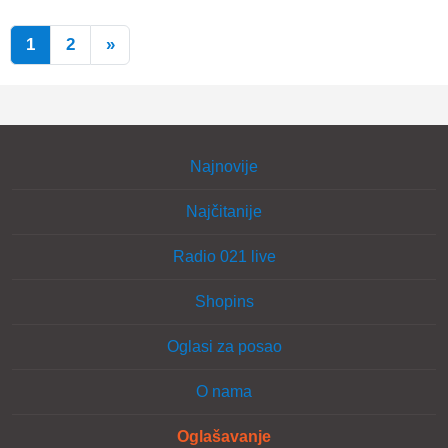
1
2
»
Najnovije
Najčitanije
Radio 021 live
Shopins
Oglasi za posao
O nama
Oglašavanje