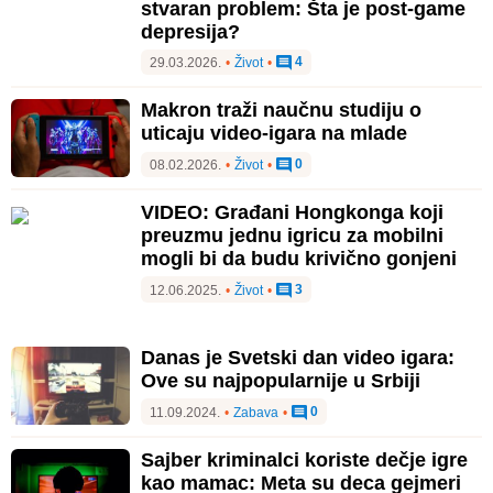
stvaran problem: Šta je post-game
depresija?
4
29.03.2026.
•
Život
•
Makron traži naučnu studiju o
uticaju video-igara na mlade
0
08.02.2026.
•
Život
•
VIDEO: Građani Hongkonga koji
preuzmu jednu igricu za mobilni
mogli bi da budu krivično gonjeni
3
12.06.2025.
•
Život
•
Danas je Svetski dan video igara:
Ove su najpopularnije u Srbiji
0
11.09.2024.
•
Zabava
•
Sajber kriminalci koriste dečje igre
kao mamac: Meta su deca gejmeri