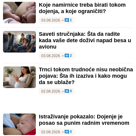
Koje namirnice treba birati tokom
dojenja, a koje ograničiti?
1
03.08.2026.
•
Saveti stručnjaka: Šta da radite
kada vaše dete doživi napad besa u
avionu
2
03.08.2026.
•
Trnci tokom trudnoće nisu neobična
pojava: Šta ih izaziva i kako mogu
da se ublaže?
0
02.08.2026.
•
Istraživanje pokazalo: Dojenje je
posao sa punim radnim vremenom
0
02.08.2026.
•