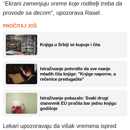
"Ekrani zamenjuju vreme koje roditelji treba da
provode sa decom
", upozorava Rasel.
PROČITAJ JOŠ
Knjiga u Srbiji se kupuje i čita
Istraživanje potvrdilo da sve manje
mladih čita knjige: "Knjige naporne, a
rečenice predugačke"
Istraživanje pokazalo: Svaki drugi
stanovnik EU pročita bar jednu knjigu
godišnje
Lekari upozoravaju da višak vremena ispred