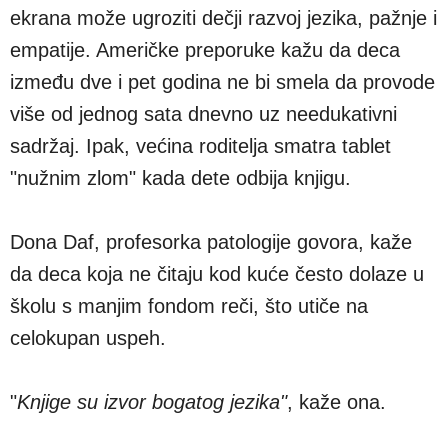
ekrana može ugroziti dečji razvoj jezika, pažnje i
empatije. Američke preporuke kažu da deca
između dve i pet godina ne bi smela da provode
više od jednog sata dnevno uz needukativni
sadržaj. Ipak, većina roditelja smatra tablet
"nužnim zlom" kada dete odbija knjigu.
Dona Daf, profesorka patologije govora, kaže
da deca koja ne čitaju kod kuće često dolaze u
školu s manjim fondom reči, što utiče na
celokupan uspeh.
"
Knjige su izvor bogatog jezika"
, kaže ona.