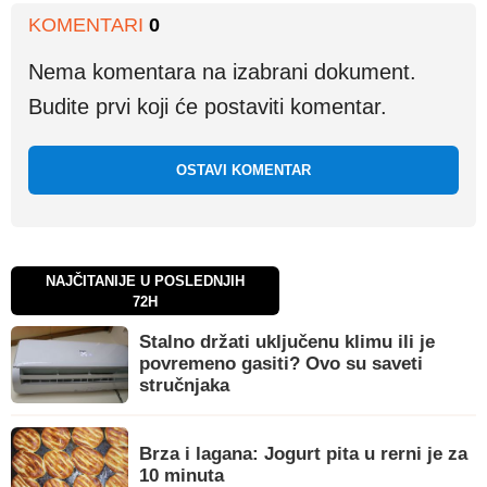
KOMENTARI
0
Nema komentara na izabrani dokument.
Budite prvi koji će postaviti komentar.
OSTAVI KOMENTAR
NAJČITANIJE U POSLEDNJIH
72H
Stalno držati uključenu klimu ili je
povremeno gasiti? Ovo su saveti
stručnjaka
Brza i lagana: Jogurt pita u rerni je za
10 minuta