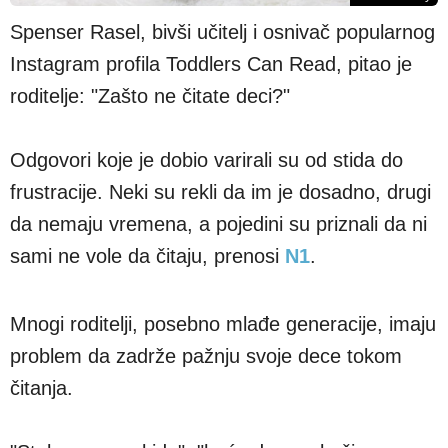
Spenser Rasel, bivši učitelj i osnivač popularnog
Instagram profila Toddlers Can Read, pitao je
roditelje: "Zašto ne čitate deci?"
Odgovori koje je dobio varirali su od stida do
frustracije. Neki su rekli da im je dosadno, drugi
da nemaju vremena, a pojedini su priznali da ni
sami ne vole da čitaju, prenosi
N1
.
Mnogi roditelji, posebno mlađe generacije, imaju
problem da zadrže pažnju svoje dece tokom
čitanja.