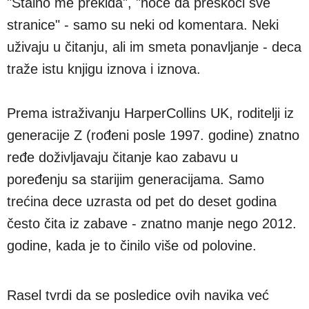
"Stalno me prekida", "hoće da preskoči sve
stranice" - samo su neki od komentara. Neki
uživaju u čitanju, ali im smeta ponavljanje - deca
traže istu knjigu iznova i iznova.
Prema istraživanju HarperCollins UK, roditelji iz
generacije Z (rođeni posle 1997. godine) znatno
ređe doživljavaju čitanje kao zabavu u
poređenju sa starijim generacijama. Samo
trećina dece uzrasta od pet do deset godina
često čita iz zabave - znatno manje nego 2012.
godine, kada je to činilo više od polovine.
Rasel tvrdi da se posledice ovih navika već