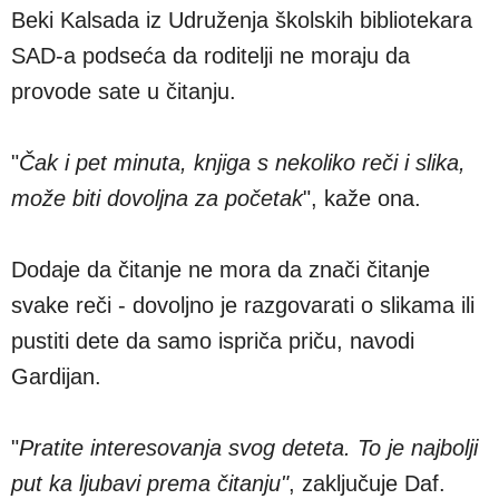
Beki Kalsada iz Udruženja školskih bibliotekara
SAD-a podseća da roditelji ne moraju da
provode sate u čitanju.
"
Čak i pet minuta, knjiga s nekoliko reči i slika,
može biti dovoljna za početak
", kaže ona.
Dodaje da čitanje ne mora da znači čitanje
svake reči - dovoljno je razgovarati o slikama ili
pustiti dete da samo ispriča priču, navodi
Gardijan.
"
Pratite interesovanja svog deteta. To je najbolji
put ka ljubavi prema čitanju"
, zaključuje Daf.