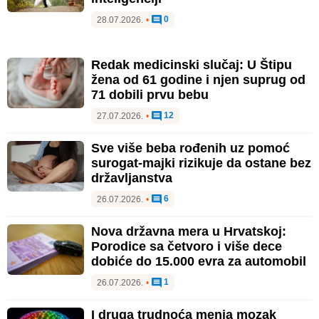
0
28.07.2026.
•
Redak medicinski slučaj: U Štipu
žena od 61 godine i njen suprug od
71 dobili prvu bebu
12
27.07.2026.
•
Sve više beba rođenih uz pomoć
surogat-majki rizikuje da ostane bez
državljanstva
6
26.07.2026.
•
Nova državna mera u Hrvatskoj:
Porodice sa četvoro i više dece
dobiće do 15.000 evra za automobil
1
26.07.2026.
•
I druga trudnoća menja mozak