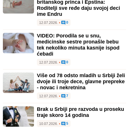
britanskog princa i Epstina:
Roditelji sve ređe daju svojoj deci
ime Endru
0
12.07.2026.
•
VIDEO: Porodila se u snu,
medicinske sestre pronašle bebu
tek nekoliko minuta kasnije ispod
ćebadi
0
12.07.2026.
•
Više od 78 odsto mladih u Srbiji želi
dvoje ili troje dece, glavne prepreke
- novac i nekretnina
7
12.07.2026.
•
Brak u Srbiji pre razvoda u proseku
traje skoro 14 godina
5
10.07.2026.
•