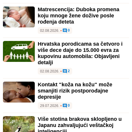
Matrescencija: Duboka promena
koju mnoge žene dožive posle
rođenja deteta
0
02.08.2026.
•
Hrvatska porodicama sa četvoro i
više dece daje do 15.000 evra za
kupovinu automobila: Objavljeni
detalji
2
02.08.2026.
•
Kontakt "koža na kožu" može
smanjiti rizik postporođajne
depresije
0
29.07.2026.
•
Više stotina brakova sklopljeno u
Japanu zahvaljujući veštačkoj
inteligenciji