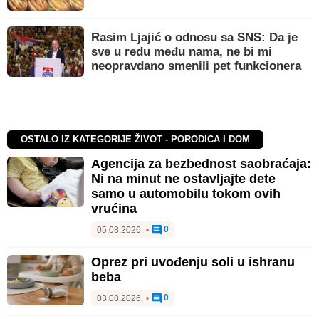
Rasim Ljajić o odnosu sa SNS: Da je
sve u redu među nama, ne bi mi
neopravdano smenili pet funkcionera
OSTALO IZ KATEGORIJE ŽIVOT - PORODICA I DOM
Agencija za bezbednost saobraćaja:
Ni na minut ne ostavljajte dete
samo u automobilu tokom ovih
vrućina
0
05.08.2026.
•
Oprez pri uvođenju soli u ishranu
beba
0
03.08.2026.
•