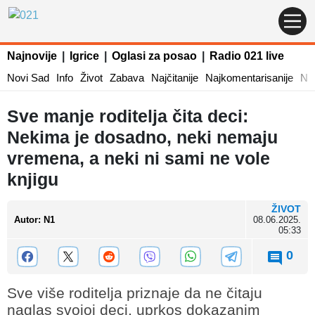
Najnovije
|
Igrice
|
Oglasi za posao
|
Radio 021 live
Novi Sad
Info
Život
Zabava
Najčitanije
Najkomentarisanije
Naj
Sve manje roditelja čita deci:
Nekima je dosadno, neki nemaju
vremena, a neki ni sami ne vole
knjigu
ŽIVOT
Autor
:
N1
08.06.2025.
05:33
0
Sve više roditelja priznaje da ne čitaju
naglas svojoj deci, uprkos dokazanim