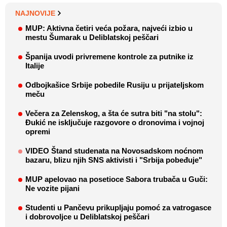
NAJNOVIJE
MUP: Aktivna četiri veća požara, najveći izbio u
mestu Šumarak u Deliblatskoj peščari
Španija uvodi privremene kontrole za putnike iz
Italije
Odbojkašice Srbije pobedile Rusiju u prijateljskom
meču
Večera za Zelenskog, a šta će sutra biti "na stolu":
Đukić ne isključuje razgovore o dronovima i vojnoj
opremi
VIDEO Štand studenata na Novosadskom noćnom
bazaru, blizu njih SNS aktivisti i "Srbija pobeđuje"
MUP apelovao na posetioce Sabora trubača u Guči:
Ne vozite pijani
Studenti u Pančevu prikupljaju pomoć za vatrogasce
i dobrovoljce u Deliblatskoj peščari