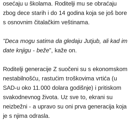
osećaju u školama. Roditelji mu se obraćaju
zbog dece starih i do 14 godina koja se još bore
s osnovnim čitalačkim veštinama.
"Deca mogu satima da gledaju Jutjub, ali kad im
date knjigu - beže
", kaže on.
Roditelji generacije Z suočeni su s ekonomskom
nestabilnošću, rastućim troškovima vrtića (u
SAD-u oko 11.000 dolara godišnje) i pritiskom
svakodnevnog života. Uz sve to, ekrani su
neizbežni - a upravo su oni prva generacija koja
je s njima odrasla.