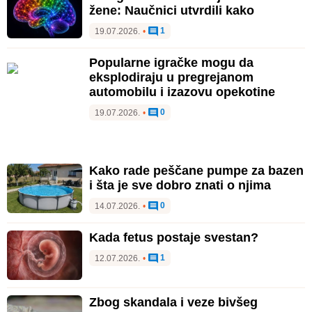
žene: Naučnici utvrdili kako
1
19.07.2026.
•
Popularne igračke mogu da
eksplodiraju u pregrejanom
automobilu i izazovu opekotine
0
19.07.2026.
•
Kako rade peščane pumpe za bazen
i šta je sve dobro znati o njima
0
14.07.2026.
•
Kada fetus postaje svestan?
1
12.07.2026.
•
Zbog skandala i veze bivšeg