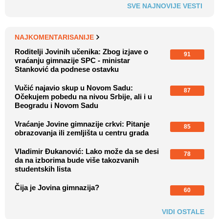
SVE NAJNOVIJE VESTI
NAJKOMENTARISANIJE
Roditelji Jovinih učenika: Zbog izjave o
91
vraćanju gimnazije SPC - ministar
Stanković da podnese ostavku
Vučić najavio skup u Novom Sadu:
87
Očekujem pobedu na nivou Srbije, ali i u
Beogradu i Novom Sadu
Vraćanje Jovine gimnazije crkvi: Pitanje
85
obrazovanja ili zemljišta u centru grada
Vladimir Đukanović: Lako može da se desi
78
da na izborima bude više takozvanih
studentskih lista
Čija je Jovina gimnazija?
60
VIDI OSTALE