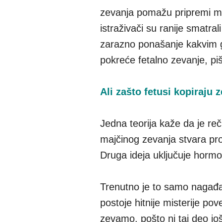
zevanja pomažu pripremi miši
istraživači su ranije smatra
zarazno ponašanje kakvim g
pokreće fetalno zevanje, p
Ali zašto fetusi kopiraju 
Jedna teorija kaže da je re
majčinog zevanja stvara pro
Druga ideja uključuje hormo
Trenutno je to samo nagađan
postoje hitnije misterije po
zevamo, pošto ni taj deo još