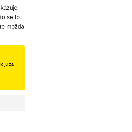
okazuje
to se to
ete možda
ciju za