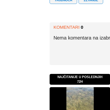
TRUDNOĆA
ZEVANJE
KOMENTARI
0
Nema komentara na izabran
NAJČITANIJE U POSLEDNJIH
72H