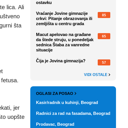
ostavku
 lica. Ali
Vraćanje Jovine gimnazije
85
društveno
crkvi: Pitanje obrazovanja ili
zemljišta u centru grada
gurni šta
Macut apelovao na građane
65
da štede struju, u ponedeljak
sednica Štaba za vanredne
situacije
Čija je Jovina gimnazija?
57
et
VIDI OSTALE
 fetusa.
OGLASI ZA POSAO
Kasir/radnik u kuhinji, Beograd
ati, jer
Radnici za rad na fasadama, Beograd
što uopšte
Prodavac, Beograd