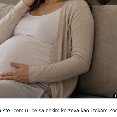
F
 ste licem u lice sa nekim ko zeva kao i tokom Z