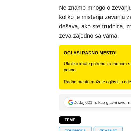
Ne znamo mnogo o zevanju,
koliko je misterija zevanja
dešava, ako ste trudnica, 
zeva zajedno sa vama.
OGLASI RADNO MESTO!
Ukoliko imate potrebu za radnom s
posao.
Radno mesto možete oglasiti u odel
Dodaj 021.rs kao glavni izvor 
TEME