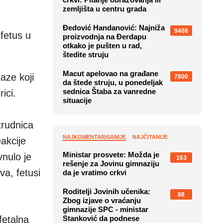
zemljišta u centru grada
Đedović Handanović: Najniža
9408
 fetus u
proizvodnja na Đerdapu
otkako je pušten u rad,
štedite struju
Macut apelovao na građane
aze koji
7800
da štede struju, u ponedeljak
sednica Štaba za vanredne
ici.
situacije
 trudnica
NAJKOMENTARISANIJE
NAJČITANIJE
akcije
Ministar prosvete: Možda je
vnulo je
163
rešenje za Jovinu gimnaziju
a, fetusi
da je vratimo crkvi
Roditelji Jovinih učenika:
88
Zbog izjave o vraćanju
gimnazije SPC - ministar
fetalna
Stanković da podnese