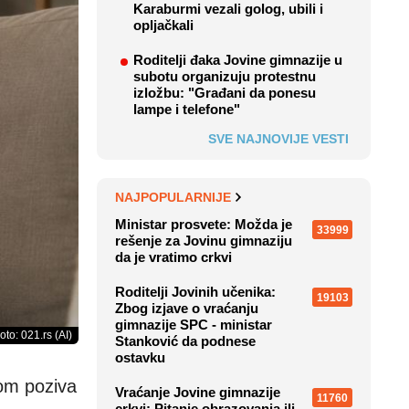
Karaburmi vezali golog, ubili i
opljačkali
Roditelji đaka Jovine gimnazije u
subotu organizuju protestnu
izložbu: "Građani da ponesu
lampe i telefone"
SVE NAJNOVIJE VESTI
NAJPOPULARNIJE
Ministar prosvete: Možda je
33999
rešenje za Jovinu gimnaziju
da je vratimo crkvi
Roditelji Jovinih učenika:
19103
Zbog izjave o vraćanju
gimnazije SPC - ministar
oto: 021.rs (AI)
Stanković da podnese
ostavku
oom poziva
Vraćanje Jovine gimnazije
11760
crkvi: Pitanje obrazovanja ili