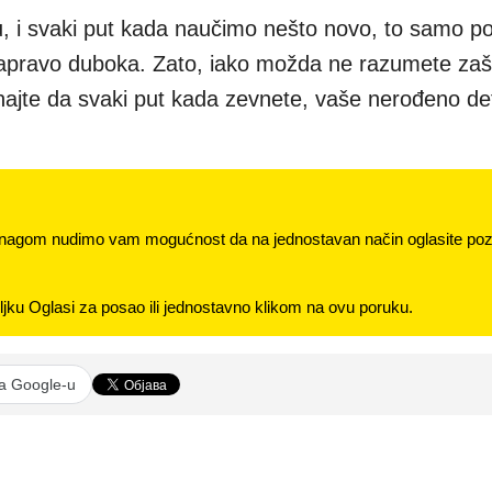
 i svaki put kada naučimo nešto novo, to samo p
 zapravo duboka. Zato, iako možda ne razumete zaš
znajte da svaki put kada zevnete, vaše nerođeno d
nagom nudimo vam mogućnost da na jednostavan način oglasite pozi
jku Oglasi za posao ili jednostavno klikom na ovu poruku.
na Google-u