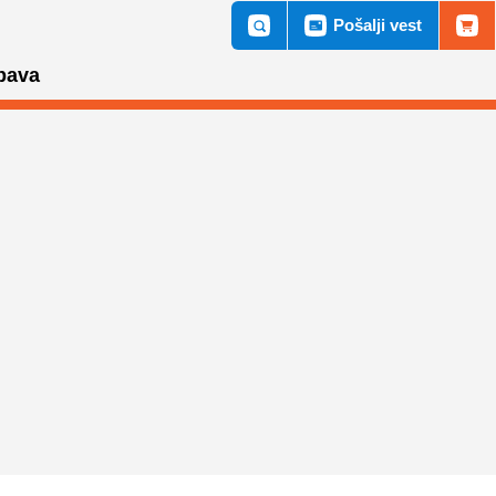
Pošalji vest
bava