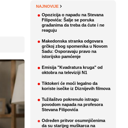
NAJNOVIJE
Opozicija o napadu na Stevana
Filipovića: Šalje se poruka
građanima da treba da ćute i ne
reaguju
Makedonska stranka odgovara
grčkoj zbog spomenika u Novom
Sadu: Osporavaju pravo na
istorijsko pamćenje
Emisija "Kvadratura kruga" od
oktobra na televiziji N1
Tiktokeri će moći legalno da
koriste isečke iz Diznijevih filmova
Tužilaštvo pokrenulo istragu
povodom napada na profesora
Stevana Filipovića
Određen pritvor osumnjičenima
da su starijeg muškarca na