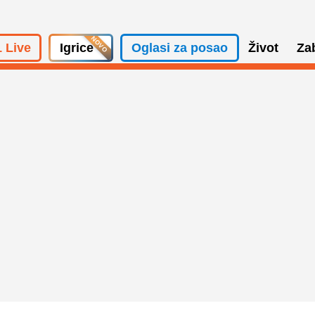
 Live
Igrice
Oglasi za posao
Život
Za