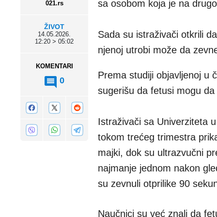
sa osobom koja je na drugo
021.rs
ŽIVOT
Sada su istraživači otkrili 
14.05.2026.
12:20 > 05:02
njenoj utrobi može da zevn
KOMENTARI
Prema studiji objavljenoj u 
0
sugerišu da fetusi mogu da 
Istraživači sa Univerziteta u
tokom trećeg trimestra prik
majki, dok su ultrazvučni pr
najmanje jednom nakon gleda
su zevnuli otprilike 90 sekun
Naučnici su već znali da fet