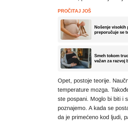
PROČITAJ JOŠ
Nošenje visokih 
preporučuje se 
Smeh tokom tru
važan za razvoj 
Opet, postoje teorije. Nauč
temperature mozga. Takođe 
ste pospani. Moglo bi biti 
poznajemo. A kada se postavi
da je primećeno kod ljudi, p