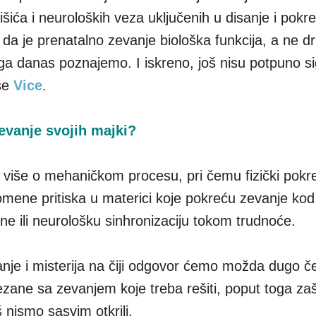
ća i neuroloških veza uključenih u disanje i pokrete
li da je prenatalno zevanje biološka funkcija, a ne 
a danas poznajemo. I iskreno, još nisu potpuno si
iše
Vice
.
zevanje svojih majki?
č više o mehaničkom procesu, pri čemu fizički pokr
mene pritiska u materici koje pokreću zevanje kod
ne ili neurološku sinhronizaciju tokom trudnoće.
je i misterija na čiji odgovor ćemo možda dugo ček
vezane sa zevanjem koje treba rešiti, poput toga za
 nismo sasvim otkrili.