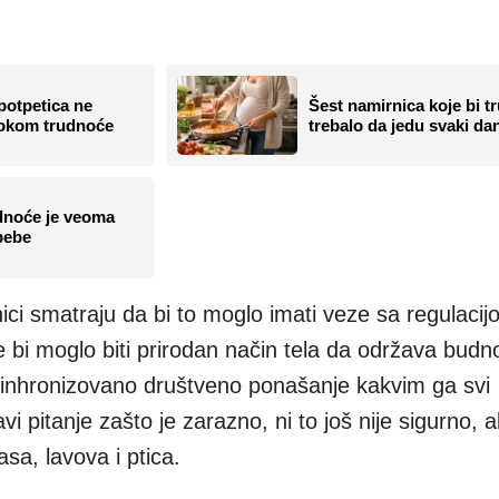
potpetica ne
Šest namirnica koje bi t
tokom trudnoće
trebalo da jedu svaki da
dnoće je veoma
bebe
nici smatraju da bi to moglo imati veze sa regulaci
bi moglo biti prirodan način tela da održava budn
i sinhronizovano društveno ponašanje kakvim ga svi
 pitanje zašto je zarazno, ni to još nije sigurno, 
asa, lavova i ptica.