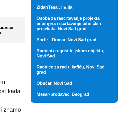
Zidar/Tesar, Inđija
Osoba za rascrtavanje projekta
enterijera i iscrtavanje tehničkih
rudnice
projekata, Novi Sad grad
n
Portir - Domar, Novi Sad grad
Radnici u ugostiteljskom objektu,
Novi Sad
Radnice za rad u kafiću, Novi Sad
grad
jom
Obućar, Novi Sad
ost kada
Mesar-prodavac, Beograd
ali znamo