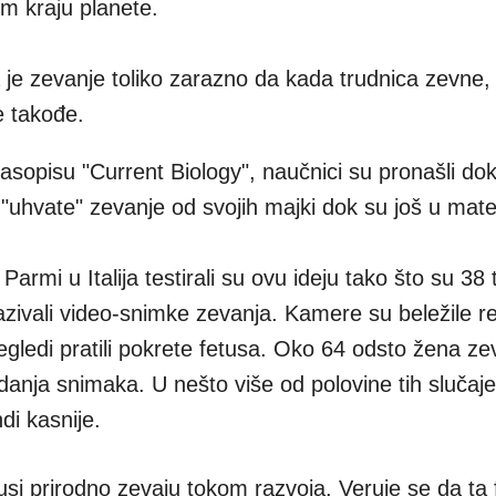
m kraju planete.
da je zevanje toliko zarazno da kada trudnica zevne,
e takođe.
časopisu "Current Biology", naučnici su pronašli dok
"uhvate" zevanje od svojih majki dok su još u mater
 Parmi u Italija testirali su ovu ideju tako što su 38
azivali video-snimke zevanja. Kamere su beležile re
egledi pratili pokrete fetusa. Oko 64 odsto žena ze
nja snimaka. U nešto više od polovine tih slučajev
di kasnije.
usi prirodno zevaju tokom razvoja. Veruje se da ta 