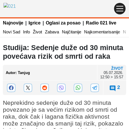
Najnovije
|
Igrice
|
Oglasi za posao
|
Radio 021 live
Novi Sad
Info
Život
Zabava
Najčitanije
Najkomentarisanije
Naj
Studija: Sedenje duže od 30 minuta
povećava rizik od smrti od raka
ŽIVOT
Autor
:
Tanjug
05.07.2026.
12:50 > 15:57
2
Neprekidno sedenje duže od 30 minuta
povezano je sa većim rizikom od smrti od
raka, dok čak i lagana fizička aktivnost
može značajno da smanji taj rizik, pokazalo