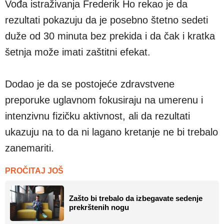
Vođa istraživanja Frederik Ho rekao je da
rezultati pokazuju da je posebno štetno sedeti
duže od 30 minuta bez prekida i da čak i kratka
šetnja može imati zaštitni efekat.
Dodao je da se postojeće zdravstvene
preporuke uglavnom fokusiraju na umerenu i
intenzivnu fizičku aktivnost, ali da rezultati
ukazuju na to da ni lagano kretanje ne bi trebalo
zanemariti.
PROČITAJ JOŠ
Zašto bi trebalo da izbegavate sedenje
prekrštenih nogu