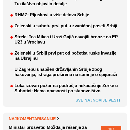
Tuzilaštvo objavilo detalje
RHMZ: Pljuskovi u više delova Srbije
Zelenski u subotu prvi put u zvaničnoj poseti Srbiji
Strelci Tea Mikec i Uroš Gajić osvojili bronze na EP
U23 u Vroclavu
Zelenski u Srbiji prvi put od početka ruske invazije
na Ukrajinu
U Zagrebu uhapšen državljanin Srbije zbog
hakovanja, istraga proširena na sumnje o špijunaži
Lokalizovan požar na području nekadašnje Zorke u
Subotici: Nema opasnosti po stanovništvo
SVE NAJNOVIJE VESTI
NAJKOMENTARISANIJE
Ministar prosvete: Možda je rešenje za
163