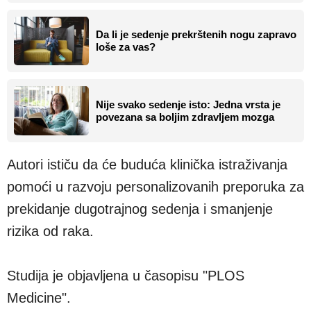
Da li je sedenje prekrštenih nogu zapravo
loše za vas?
Nije svako sedenje isto: Jedna vrsta je
povezana sa boljim zdravljem mozga
Autori ističu da će buduća klinička istraživanja
pomoći u razvoju personalizovanih preporuka za
prekidanje dugotrajnog sedenja i smanjenje
rizika od raka.
Studija je objavljena u časopisu "PLOS
Medicine".