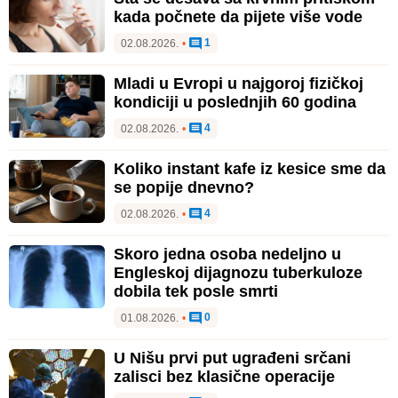
kada počnete da pijete više vode
1
02.08.2026.
•
Mladi u Evropi u najgoroj fizičkoj
kondiciji u poslednjih 60 godina
4
02.08.2026.
•
Koliko instant kafe iz kesice sme da
se popije dnevno?
4
02.08.2026.
•
Skoro jedna osoba nedeljno u
Engleskoj dijagnozu tuberkuloze
dobila tek posle smrti
0
01.08.2026.
•
U Nišu prvi put ugrađeni srčani
zalisci bez klasične operacije