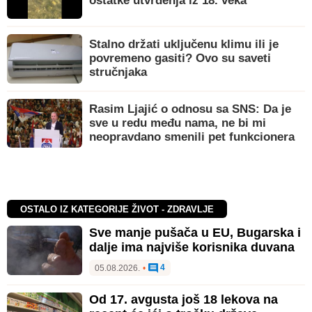
ostatke utvrđenja iz 18. veka
Stalno držati uključenu klimu ili je
povremeno gasiti? Ovo su saveti
stručnjaka
Rasim Ljajić o odnosu sa SNS: Da je
sve u redu među nama, ne bi mi
neopravdano smenili pet funkcionera
OSTALO IZ KATEGORIJE ŽIVOT - ZDRAVLJE
Sve manje pušača u EU, Bugarska i
dalje ima najviše korisnika duvana
4
05.08.2026.
•
Od 17. avgusta još 18 lekova na