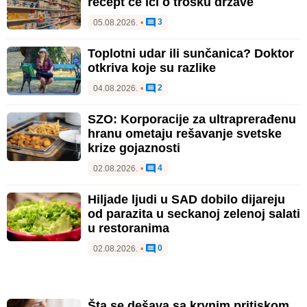
recept će ići o trošku države
3
05.08.2026.
•
Toplotni udar ili sunčanica? Doktor
otkriva koje su razlike
2
04.08.2026.
•
SZO: Korporacije za ultraprerađenu
hranu ometaju rešavanje svetske
krize gojaznosti
4
02.08.2026.
•
Hiljade ljudi u SAD dobilo dijareju
od parazita u seckanoj zelenoj salati
u restoranima
0
02.08.2026.
•
Šta se dešava sa krvnim pritiskom