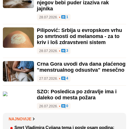
njegov bebi puder izaziva rak
jajnika
1
28.07.2026.
•
Pilipović: Srbija u evropskom vrhu
po smrtnosti od melanoma - za to
kriv i loš zdravstveni sistem
3
28.07.2026.
•
Crna Gora uvodi dva dana plaćenog
"menstrualnog odsustva" mesečno
4
27.07.2026.
•
SZO: Posledica po zdravlje ima i
daleko od mesta požara
0
26.07.2026.
•
NAJNOVIJE
Smrt Vladimira Cvijana tema i posle osam godina: