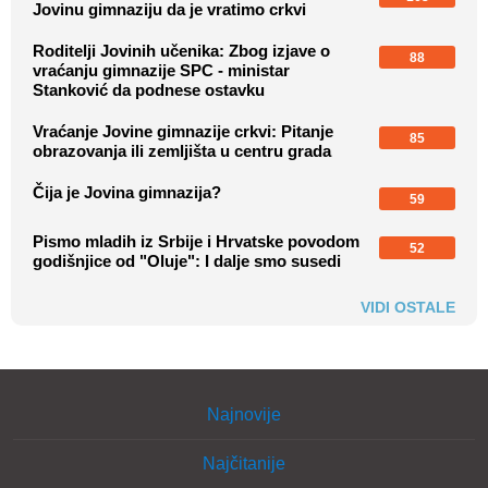
Jovinu gimnaziju da je vratimo crkvi
Roditelji Jovinih učenika: Zbog izjave o
88
vraćanju gimnazije SPC - ministar
Stanković da podnese ostavku
Vraćanje Jovine gimnazije crkvi: Pitanje
85
obrazovanja ili zemljišta u centru grada
Čija je Jovina gimnazija?
59
Pismo mladih iz Srbije i Hrvatske povodom
52
godišnjice od "Oluje": I dalje smo susedi
VIDI OSTALE
Najnovije
Najčitanije