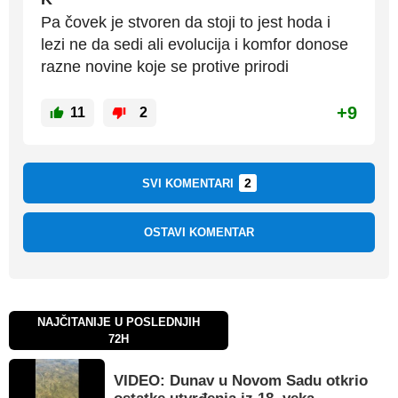
Pa čovek je stvoren da stoji to jest hoda i
lezi ne da sedi ali evolucija i komfor donose
razne novine koje se protive prirodi
+9
11
2
2
SVI KOMENTARI
OSTAVI KOMENTAR
NAJČITANIJE U POSLEDNJIH
72H
VIDEO: Dunav u Novom Sadu otkrio