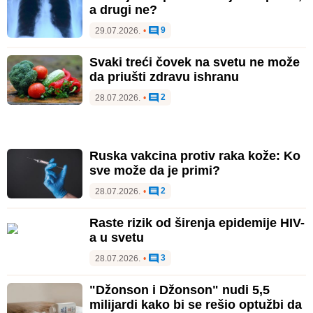
a drugi ne?
9
29.07.2026.
•
Svaki treći čovek na svetu ne može
da priušti zdravu ishranu
2
28.07.2026.
•
Ruska vakcina protiv raka kože: Ko
sve može da je primi?
2
28.07.2026.
•
Raste rizik od širenja epidemije HIV-
a u svetu
3
28.07.2026.
•
"Džonson i Džonson" nudi 5,5
milijardi kako bi se rešio optužbi da