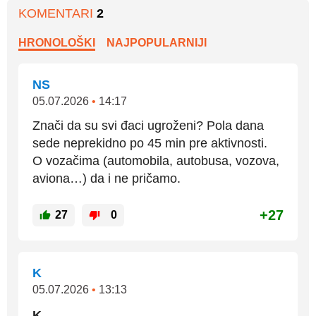
KOMENTARI
2
HRONOLOŠKI
NAJPOPULARNIJI
NS
05.07.2026
•
14:17
Znači da su svi đaci ugroženi? Pola dana
sede neprekidno po 45 min pre aktivnosti.
O vozačima (automobila, autobusa, vozova,
aviona…) da i ne pričamo.
+27
27
0
K
05.07.2026
•
13:13
K