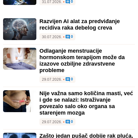
0
31.07.2026.
•
Razvijen AI alat za predviđanje
recidiva raka debelog creva
0
30.07.2026.
•
Odlaganje menstruacije
hormonskom terapijom može da
izazove ozbiljne zdravstvene
probleme
0
29.07.2026.
•
Nije važna samo količina masti, već
i gde se nalazi: Istraživanje
povezalo salo oko organa sa
starenjem mozga
0
29.07.2026.
•
Zašto jedan pušač dobije rak pluća,