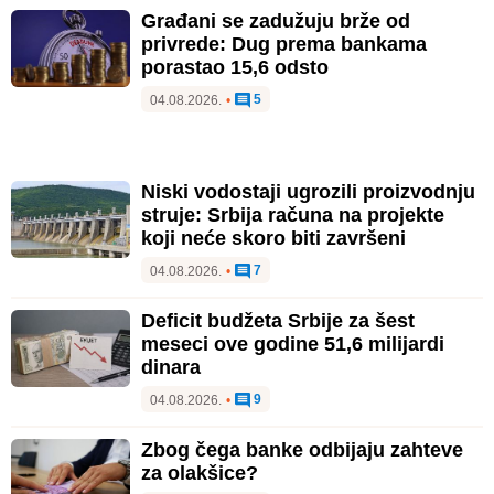
Građani se zadužuju brže od
privrede: Dug prema bankama
porastao 15,6 odsto
5
04.08.2026.
•
Niski vodostaji ugrozili proizvodnju
struje: Srbija računa na projekte
koji neće skoro biti završeni
7
04.08.2026.
•
Deficit budžeta Srbije za šest
meseci ove godine 51,6 milijardi
dinara
9
04.08.2026.
•
Zbog čega banke odbijaju zahteve
za olakšice?