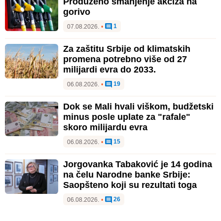
Produženo smanjenje akciza na
gorivo
1
07.08.2026.
•
Za zaštitu Srbije od klimatskih
promena potrebno više od 27
milijardi evra do 2033.
19
06.08.2026.
•
Dok se Mali hvali viškom, budžetski
minus posle uplate za "rafale"
skoro milijardu evra
15
06.08.2026.
•
Jorgovanka Tabaković je 14 godina
na čelu Narodne banke Srbije:
Saopšteno koji su rezultati toga
26
06.08.2026.
•