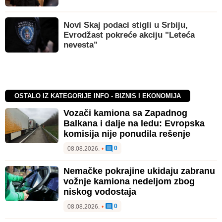
Novi Skaj podaci stigli u Srbiju,
Evrodžast pokreće akciju "Leteća
nevesta"
OSTALO IZ KATEGORIJE INFO - BIZNIS I EKONOMIJA
Vozači kamiona sa Zapadnog
Balkana i dalje na ledu: Evropska
komisija nije ponudila rešenje
0
08.08.2026.
•
Nemačke pokrajine ukidaju zabranu
vožnje kamiona nedeljom zbog
niskog vodostaja
0
08.08.2026.
•