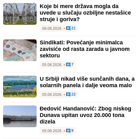
Koje bi mere država mogla da
uvede u slučaju ozbiljne nestašice
struje i goriva?
21
06.08.2026.
•
Sindikati: Povećanje minimalca
zavisiće od rasta zarada u javnom
sektoru
7
05.08.2026.
•
U Srbiji nikad više sunčanih dana, a
solarnih panela i dalje veoma malo
22
05.08.2026.
•
Đedović Handanović: Zbog niskog
Dunava upitan uvoz 20.000 tona
dizela
9
05.08.2026.
•