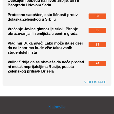
Očekujem pobedu na nivou Srbije, ali i u
Beogradu i Novom Sadu
Protestno saopštenje sto ličnosti protiv
88
dolaska Zelenskog u Srbiju
Vraćanje Jovine gimnazije crkvi: Pitanje
85
obrazovanja ili zemljišta u centru grada
Vladimir Đukanović: Lako može da se desi
83
da na izborima bude više takozvanih
studentskih lista
Vulin: Srbija da se obaveže da neće prodati
74
ni metak neprijateljima Rusije, poseta
Zelenskog pritisak Brisela
VIDI OSTALE
Najnovije