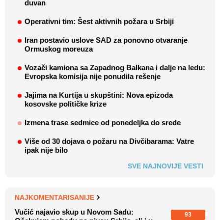
duvan
Operativni tim: Šest aktivnih požara u Srbiji
Iran postavio uslove SAD za ponovno otvaranje
Ormuskog moreuza
Vozači kamiona sa Zapadnog Balkana i dalje na ledu:
Evropska komisija nije ponudila rešenje
Jajima na Kurtija u skupštini: Nova epizoda
kosovske političke krize
Izmena trase sedmice od ponedeljka do srede
Više od 30 dojava o požaru na Divčibarama: Vatre
ipak nije bilo
SVE NAJNOVIJE VESTI
NAJKOMENTARISANIJE
Vučić najavio skup u Novom Sadu:
93