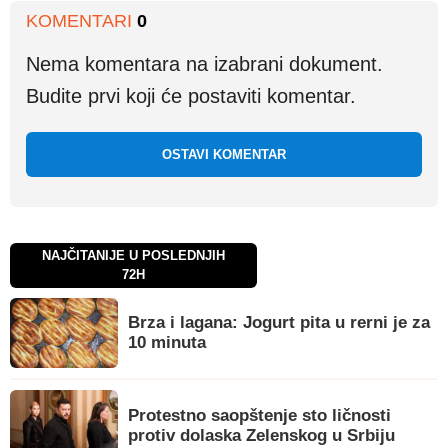
KOMENTARI
0
Nema komentara na izabrani dokument.
Budite prvi koji će postaviti komentar.
OSTAVI KOMENTAR
NAJČITANIJE U POSLEDNJIH
72H
Brza i lagana: Jogurt pita u rerni je za
10 minuta
Protestno saopštenje sto ličnosti
protiv dolaska Zelenskog u Srbiju