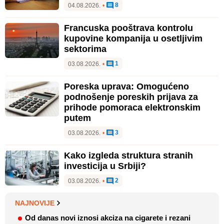
8
04.08.2026.
•
Francuska pooštrava kontrolu
kupovine kompanija u osetljivim
sektorima
1
03.08.2026.
•
Poreska uprava: Omogućeno
podnošenje poreskih prijava za
prihode pomoraca elektronskim
putem
3
03.08.2026.
•
Kako izgleda struktura stranih
investicija u Srbiji?
2
03.08.2026.
•
NAJNOVIJE
Od danas novi iznosi akciza na cigarete i rezani