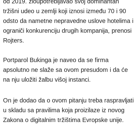
od 2019. zloupotrebljavao svoj dominantan
tržišni udeo u zemlji koji iznosi između 70 i 90
odsto da nametne nepravedne uslove hotelima i
ograniči konkurenciju drugih kompanija, prenosi
Rojters.
Portparol Bukinga je naveo da se firma
apsolutno ne slaže sa ovom presudom i da će
na nju uložiti žalbu višoj instanci.
On je dodao da o ovom pitanju treba raspravljati
u skladu sa pravilima koja proizilaze iz novog
Zakona o digitalnim tržištima Evropske unije.