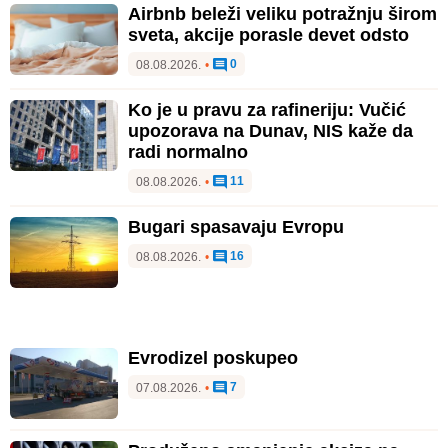
Airbnb beleži veliku potražnju širom
sveta, akcije porasle devet odsto
0
08.08.2026.
•
Ko je u pravu za rafineriju: Vučić
upozorava na Dunav, NIS kaže da
radi normalno
11
08.08.2026.
•
Bugari spasavaju Evropu
16
08.08.2026.
•
Evrodizel poskupeo
7
07.08.2026.
•