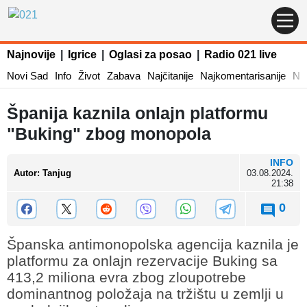
Najnovije
|
Igrice
|
Oglasi za posao
|
Radio 021 live
Novi Sad
Info
Život
Zabava
Najčitanije
Najkomentarisanije
Naj
Španija kaznila onlajn platformu
"Buking" zbog monopola
INFO
Autor
:
Tanjug
03.08.2024.
21:38
0
Španska antimonopolska agencija kaznila je
platformu za onlajn rezervacije Buking sa
413,2 miliona evra zbog zloupotrebe
dominantnog položaja na tržištu u zemlji u