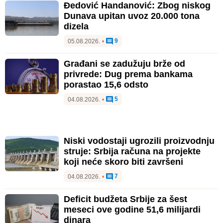
Đedović Handanović: Zbog niskog
Dunava upitan uvoz 20.000 tona
dizela
9
05.08.2026.
•
Građani se zadužuju brže od
privrede: Dug prema bankama
porastao 15,6 odsto
5
04.08.2026.
•
Niski vodostaji ugrozili proizvodnju
struje: Srbija računa na projekte
koji neće skoro biti završeni
7
04.08.2026.
•
Deficit budžeta Srbije za šest
meseci ove godine 51,6 milijardi
dinara