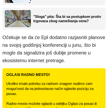
"Sloga" pita: Šta bi sa postupkom protiv
trgovaca zbog nameštanja cena?
Očekuje se da će Epl dodatno razjasniti planove
na svojoj godišnjoj konferenciji u junu, što bi
moglo da signalizira još dublje promene u
ekosistemu internet pretrage.
OGLASI RADNO MESTO!
Ukoliko imate potrebu za radnom snagom nudimo vam
mogućnost da na jednostavan način oglasite poziciju za
posao.
Radno mesto možete oglasiti u odeljku Oglasi za posao ili