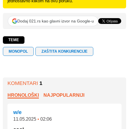
jednostavno klikom na ovu poruku.
Dodaj 021.rs kao glavni izvor na Google-u
TEME
MONOPOL
ZAŠTITA KONKURENCIJE
KOMENTARI
1
HRONOLOŠKI
NAJPOPULARNIJI
w/e
11.05.2025
•
02:06