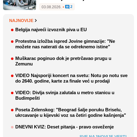
2
03.08.2026.
•
NAJNOVIJE
Belgija najveći izvoznik piva u EU
Protestna izložba ispred Jovine gimnazije: "Ne
možete nas naterati da se odreknemo istine"
Muškarac poginuo dok je pretrčavao prugu u
Zemunu
VIDEO Najsporiji koncert na svetu: Notu po notu sve
do 2640. godine, karte za finale već u prodaji
VIDEO: Divlja svinja zalutala u metro stanicu u
Budimpešti
Poseta Zelenskog: "Beograd šalje poruku Briselu,
ukrcavanje u kijevski voz sa četiri godine kašnjenja"
DNEVNI KVIZ: Deset pitanja - pravo osveženje
SVE NAJNOVIJE VESTI