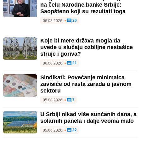
na čelu Narodne banke Srbije:
Saopšteno koji su rezultati toga
26
06.08.2026.
•
Koje bi mere država mogla da
uvede u slučaju ozbiljne nestašice
struje i goriva?
21
06.08.2026.
•
Sindikati: Povećanje minimalca
zavisiće od rasta zarada u javnom
sektoru
7
05.08.2026.
•
U Srbiji nikad više sunčanih dana, a
solarnih panela i dalje veoma malo
22
05.08.2026.
•