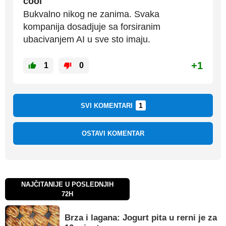
cool
Bukvalno nikog ne zanima. Svaka
kompanija dosadjuje sa forsiranim
ubacivanjem AI u sve sto imaju.
+1
1
0
1
SVI KOMENTARI
OSTAVI KOMENTAR
NAJČITANIJE U POSLEDNJIH
72H
Brza i lagana: Jogurt pita u rerni je za