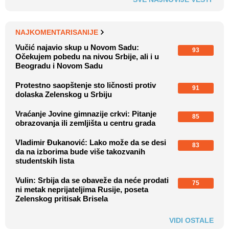
NAJKOMENTARISANIJE
Vučić najavio skup u Novom Sadu:
93
Očekujem pobedu na nivou Srbije, ali i u
Beogradu i Novom Sadu
Protestno saopštenje sto ličnosti protiv
91
dolaska Zelenskog u Srbiju
Vraćanje Jovine gimnazije crkvi: Pitanje
85
obrazovanja ili zemljišta u centru grada
Vladimir Đukanović: Lako može da se desi
83
da na izborima bude više takozvanih
studentskih lista
Vulin: Srbija da se obaveže da neće prodati
75
ni metak neprijateljima Rusije, poseta
Zelenskog pritisak Brisela
VIDI OSTALE