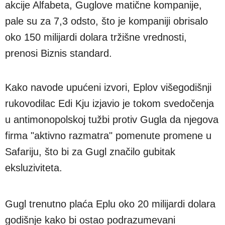
akcije Alfabeta, Guglove matične kompanije,
pale su za 7,3 odsto, što je kompaniji obrisalo
oko 150 milijardi dolara tržišne vrednosti,
prenosi Biznis standard.
Kako navode upućeni izvori, Eplov višegodišnji
rukovodilac Edi Kju izjavio je tokom svedočenja
u antimonopolskoj tužbi protiv Gugla da njegova
firma "aktivno razmatra" pomenute promene u
Safariju, što bi za Gugl značilo gubitak
eksluziviteta.
Gugl trenutno plaća Eplu oko 20 milijardi dolara
godišnje kako bi ostao podrazumevani