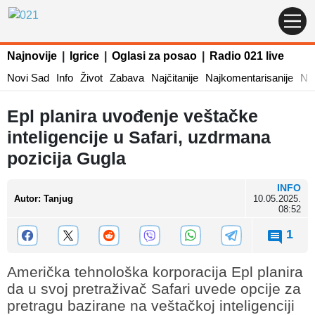
Najnovije
|
Igrice
|
Oglasi za posao
|
Radio 021 live
Novi Sad
Info
Život
Zabava
Najčitanije
Najkomentarisanije
Naj
Epl planira uvođenje veštačke
inteligencije u Safari, uzdrmana
pozicija Gugla
INFO
Autor
:
Tanjug
10.05.2025.
08:52
1
Američka tehnološka korporacija Epl planira
da u svoj pretraživač Safari uvede opcije za
pretragu bazirane na veštačkoj inteligenciji