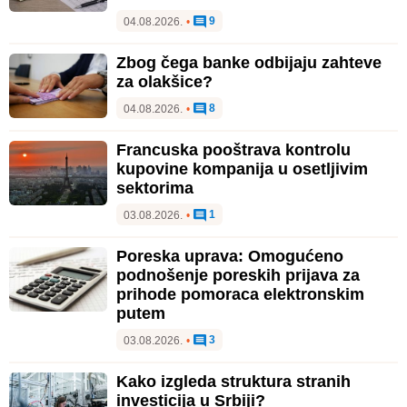
9
04.08.2026.
•
Zbog čega banke odbijaju zahteve
za olakšice?
8
04.08.2026.
•
Francuska pooštrava kontrolu
kupovine kompanija u osetljivim
sektorima
1
03.08.2026.
•
Poreska uprava: Omogućeno
podnošenje poreskih prijava za
prihode pomoraca elektronskim
putem
3
03.08.2026.
•
Kako izgleda struktura stranih
investicija u Srbiji?