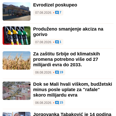
Evrodizel poskupeo
7
07.08.2026.
•
Produženo smanjenje akciza na
gorivo
1
07.08.2026.
•
Za zaštitu Srbije od klimatskih
promena potrebno više od 27
milijardi evra do 2033.
19
06.08.2026.
•
Dok se Mali hvali viškom, budžetski
minus posle uplate za "rafale"
skoro milijardu evra
15
06.08.2026.
•
Jorgovanka Tabaković je 14 godina