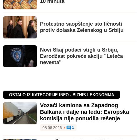
10 minuta
Protestno saopštenje sto ličnosti
protiv dolaska Zelenskog u Srbiju
Novi Skaj podaci stigli u Srbiju,
Evrodžast pokreće akciju "Leteća
nevesta"
OSTALO IZ KATEGORIJE INFO - BIZNIS I EKONOMIJA
Vozači kamiona sa Zapadnog
Balkana i dalje na ledu: Evropska
komisija nije ponudila rešenje
1
08.08.2026.
•