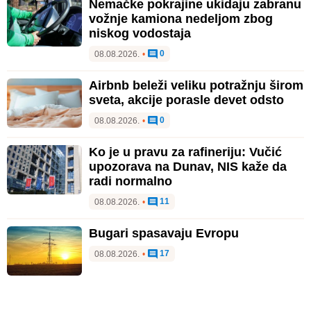
Nemačke pokrajine ukidaju zabranu
vožnje kamiona nedeljom zbog
niskog vodostaja
0
08.08.2026.
•
Airbnb beleži veliku potražnju širom
sveta, akcije porasle devet odsto
0
08.08.2026.
•
Ko je u pravu za rafineriju: Vučić
upozorava na Dunav, NIS kaže da
radi normalno
11
08.08.2026.
•
Bugari spasavaju Evropu
17
08.08.2026.
•