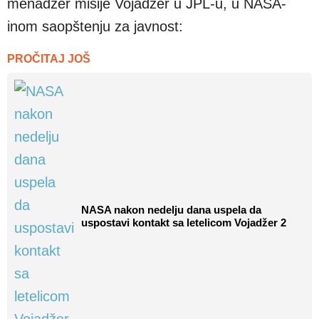
menadžer misije Vojadžer u JPL-u, u NASA-
inom saopštenju za javnost:
PROČITAJ JOŠ
NASA nakon nedelju dana uspela da
uspostavi kontakt sa letelicom Vojadžer 2