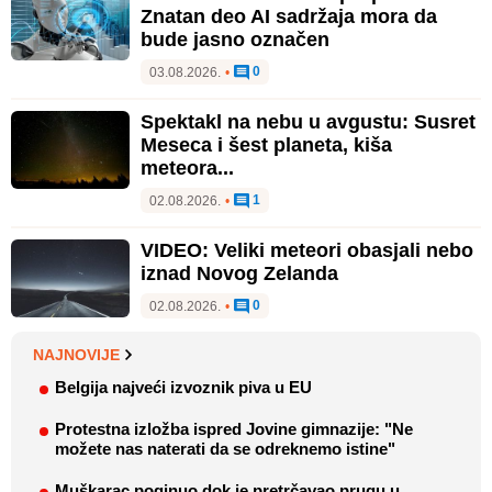
Znatan deo AI sadržaja mora da
bude jasno označen
0
03.08.2026.
•
Spektakl na nebu u avgustu: Susret
Meseca i šest planeta, kiša
meteora...
1
02.08.2026.
•
VIDEO: Veliki meteori obasjali nebo
iznad Novog Zelanda
0
02.08.2026.
•
NAJNOVIJE
Belgija najveći izvoznik piva u EU
Protestna izložba ispred Jovine gimnazije: "Ne
možete nas naterati da se odreknemo istine"
Muškarac poginuo dok je pretrčavao prugu u