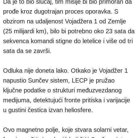
Da je to bio slučaj, tim misije bi bio primoran da
prođe kroz dugotrajan proces oporavka. S
obzirom na udaljenost Vojadžera 1 od Zemlje
(25 milijardi km), bilo bi potrebno oko 23 sata da
sekvenca komandi stigne do letelice i više od tri
sata da se završi.
Odluka nije doneta lako. Otkako je Vojadžer 1
napustio Sunčev sistem, LECP je pružao
ključne podatke o strukturi međuzvezdanog
medijuma, detektujući fronte pritiska i varijacije
u gustini čestica izvan heliosfere.
Ovo magnetno polje, koje stvara solarni vetar,