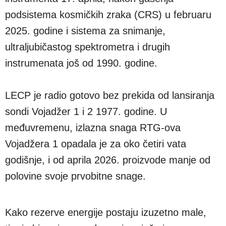
podsistema kosmičkih zraka (CRS) u februaru
2025. godine i sistema za snimanje,
ultraljubičastog spektrometra i drugih
instrumenata još od 1990. godine.
LECP je radio gotovo bez prekida od lansiranja
sondi Vojadžer 1 i 2 1977. godine. U
međuvremenu, izlazna snaga RTG-ova
Vojadžera 1 opadala je za oko četiri vata
godišnje, i od aprila 2026. proizvode manje od
polovine svoje prvobitne snage.
Kako rezerve energije postaju izuzetno male,