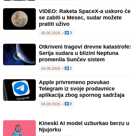
VIDEO: Raketa SpaceX-a uskoro će
se zabiti u Mesec, sudar možete
pratiti uživo
3
05.08.2026.
•
Otkriveni tragovi drevne katastrofe:
Serija sudara u blizini Neptuna
promenila Sunčev sistem
1
04.08.2026.
•
Apple privremeno povukao
Telegram iz svoje prodavnice
aplikacija zbog spornog sadržaja
0
04.08.2026.
•
Kineski AI model uzburkao berzu u
Njujorku