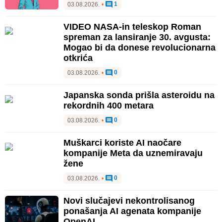
1
03.08.2026.
•
VIDEO NASA-in teleskop Roman
spreman za lansiranje 30. avgusta:
Mogao bi da donese revolucionarna
otkrića
0
03.08.2026.
•
Japanska sonda prišla asteroidu na
rekordnih 400 metara
0
03.08.2026.
•
Muškarci koriste AI naočare
kompanije Meta da uznemiravaju
žene
0
03.08.2026.
•
Novi slučajevi nekontrolisanog
ponašanja AI agenata kompanije
OpenAI