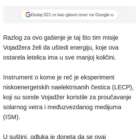
Dodaj 021.rs kao glavni izvor na Google-u
Razlog za ovo gašenje je taj što tim misije
Vojadžera želi da uštedi energiju, koje ova
ostarela letelica ima u sve manjoj količini.
Instrument o kome je reč je eksperiment
niskoenergetskih naelektrisanih čestica (LECP),
koji su sonde Vojadžer koristile za proučavanje
solarnog vetra i međuzvezdanog medijuma
(ISM).
U suštini, odluka je doneta da se ovaj