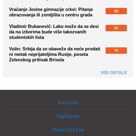
Vraćanje Jovine gimnazije crkvi: Pitanje
85
obrazovanja ili zemljišta u centru grada
Vladimir Đukanović: Lako može da se desi
83
da na izborima bude više takozvanih
studentskih lista
Vulin: Srbija da se obaveže da neće prodati
75
ni metak neprijateljima Rusije, poseta
Zelenskog pritisak Brisela
VIDI OSTALE
Najnovije
Najčitanije
Radio 021 live