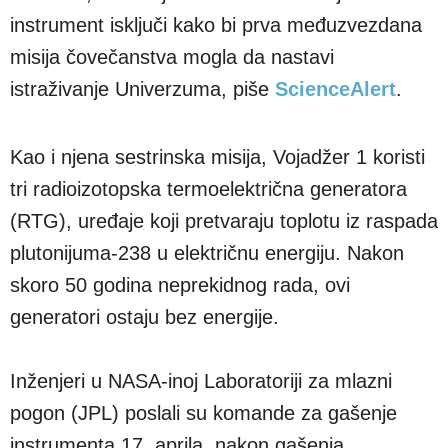
instrument isključi kako bi prva međuzvezdana
misija čovečanstva mogla da nastavi
istraživanje Univerzuma, piše
ScienceAlert
.
Kao i njena sestrinska misija, Vojadžer 1 koristi
tri radioizotopska termoelektrična generatora
(RTG), uređaje koji pretvaraju toplotu iz raspada
plutonijuma-238 u električnu energiju. Nakon
skoro 50 godina neprekidnog rada, ovi
generatori ostaju bez energije.
Inženjeri u NASA-inoj Laboratoriji za mlazni
pogon (JPL) poslali su komande za gašenje
instrumenta 17. aprila, nakon gašenja