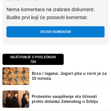
Nema komentara na izabrani dokument.
Budite prvi koji će postaviti komentar.
OSTAVI KOMENTAR
NAJČITANIJE U POSLEDNJIH
72H
Brza i lagana: Jogurt pita u rerni je za
10 minuta
Protestno saopštenje sto ličnosti
protiv dolaska Zelenskog u Srbiju