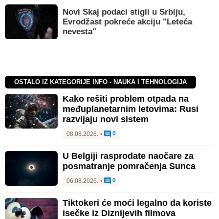
Novi Skaj podaci stigli u Srbiju,
Evrodžast pokreće akciju "Leteća
nevesta"
OSTALO IZ KATEGORIJE INFO - NAUKA I TEHNOLOGIJA
Kako rešiti problem otpada na
međuplanetarnim letovima: Rusi
razvijaju novi sistem
0
08.08.2026.
•
U Belgiji rasprodate naočare za
posmatranje pomračenja Sunca
0
06.08.2026.
•
Tiktokeri će moći legalno da koriste
isečke iz Diznijevih filmova