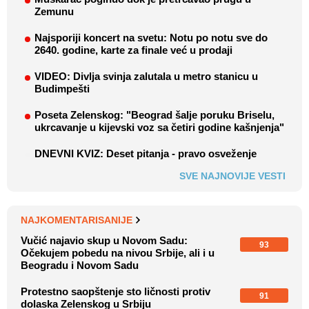
Zemunu
Najsporiji koncert na svetu: Notu po notu sve do
2640. godine, karte za finale već u prodaji
VIDEO: Divlja svinja zalutala u metro stanicu u
Budimpešti
Poseta Zelenskog: "Beograd šalje poruku Briselu,
ukrcavanje u kijevski voz sa četiri godine kašnjenja"
DNEVNI KVIZ: Deset pitanja - pravo osveženje
SVE NAJNOVIJE VESTI
NAJKOMENTARISANIJE
Vučić najavio skup u Novom Sadu:
93
Očekujem pobedu na nivou Srbije, ali i u
Beogradu i Novom Sadu
Protestno saopštenje sto ličnosti protiv
91
dolaska Zelenskog u Srbiju