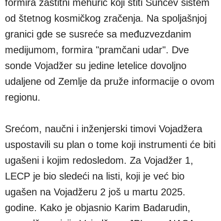
formira zaštitni mehurić koji štiti Sunčev sistem
od štetnog kosmičkog zračenja. Na spoljašnjoj
granici gde se susreće sa međuzvezdanim
medijumom, formira "pramčani udar". Dve
sonde Vojadžer su jedine letelice dovoljno
udaljene od Zemlje da pruže informacije o ovom
regionu.
Srećom, naučni i inženjerski timovi Vojadžera
uspostavili su plan o tome koji instrumenti će biti
ugašeni i kojim redosledom. Za Vojadžer 1,
LECP je bio sledeći na listi, koji je već bio
ugašen na Vojadžeru 2 još u martu 2025.
godine. Kako je objasnio Karim Badarudin,