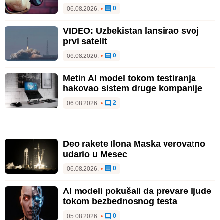
0
06.08.2026.
•
VIDEO: Uzbekistan lansirao svoj
prvi satelit
0
06.08.2026.
•
Metin AI model tokom testiranja
hakovao sistem druge kompanije
2
06.08.2026.
•
Deo rakete Ilona Maska verovatno
udario u Mesec
0
06.08.2026.
•
AI modeli pokušali da prevare ljude
tokom bezbednosnog testa
0
05.08.2026.
•