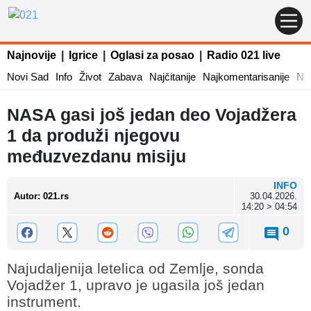
Najnovije
|
Igrice
|
Oglasi za posao
|
Radio 021 live
Novi Sad
Info
Život
Zabava
Najčitanije
Najkomentarisanije
Naj
NASA gasi još jedan deo Vojadžera
1 da produži njegovu
međuzvezdanu misiju
INFO
Autor
:
021.rs
30.04.2026.
14:20 > 04:54
0
Najudaljenija letelica od Zemlje, sonda
Vojadžer 1, upravo je ugasila još jedan
instrument.