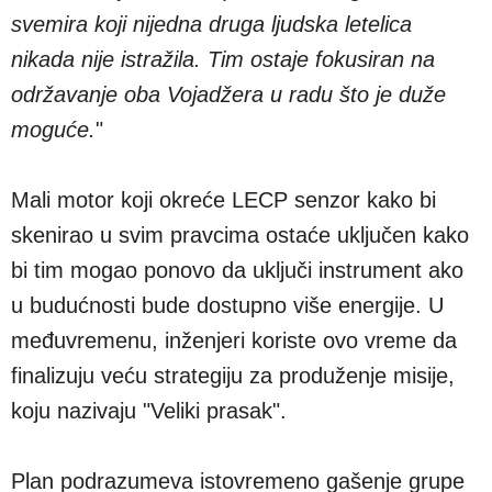
svemira koji nijedna druga ljudska letelica
nikada nije istražila. Tim ostaje fokusiran na
održavanje oba Vojadžera u radu što je duže
moguće.
"
Mali motor koji okreće LECP senzor kako bi
skenirao u svim pravcima ostaće uključen kako
bi tim mogao ponovo da uključi instrument ako
u budućnosti bude dostupno više energije. U
međuvremenu, inženjeri koriste ovo vreme da
finalizuju veću strategiju za produženje misije,
koju nazivaju "Veliki prasak".
Plan podrazumeva istovremeno gašenje grupe