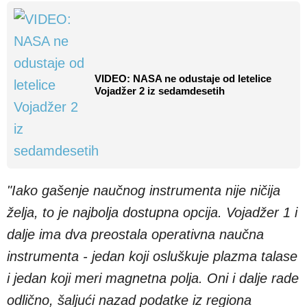
VIDEO: NASA ne odustaje od letelice
Vojadžer 2 iz sedamdesetih
"Iako gašenje naučnog instrumenta nije ničija
želja, to je najbolja dostupna opcija. Vojadžer 1 i
dalje ima dva preostala operativna naučna
instrumenta - jedan koji osluškuje plazma talase
i jedan koji meri magnetna polja. Oni i dalje rade
odlično, šaljući nazad podatke iz regiona