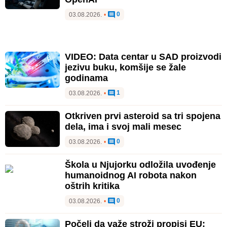
0
03.08.2026.
•
VIDEO: Data centar u SAD proizvodi
jezivu buku, komšije se žale
godinama
1
03.08.2026.
•
Otkriven prvi asteroid sa tri spojena
dela, ima i svoj mali mesec
0
03.08.2026.
•
Škola u Njujorku odložila uvođenje
humanoidnog AI robota nakon
oštrih kritika
0
03.08.2026.
•
Počeli da važe stroži propisi EU: