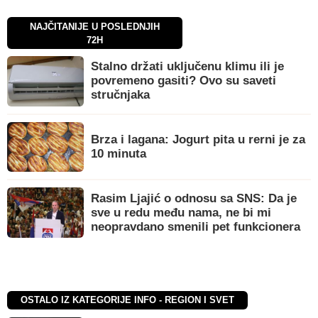
NAJČITANIJE U POSLEDNJIH
72H
Stalno držati uključenu klimu ili je
povremeno gasiti? Ovo su saveti
stručnjaka
Brza i lagana: Jogurt pita u rerni je za
10 minuta
Rasim Ljajić o odnosu sa SNS: Da je
sve u redu među nama, ne bi mi
neopravdano smenili pet funkcionera
OSTALO IZ KATEGORIJE INFO - REGION I SVET