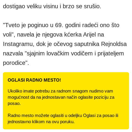
dostigao veliku visinu i brzo se srušio.
"Tveto je poginuo u 69. godini radeći ono što
voli", navela je njegova kćerka Arijel na
Instagramu, dok je očevog saputnika Rejnoldsa
nazvala "sjajnim lovačkim vodičem i prijateljem
porodice".
OGLASI RADNO MESTO!
Ukoliko imate potrebu za radnom snagom nudimo vam
mogućnost da na jednostavan način oglasite poziciju za
posao.
Radno mesto možete oglasiti u odeljku Oglasi za posao ili
jednostavno klikom na ovu poruku.