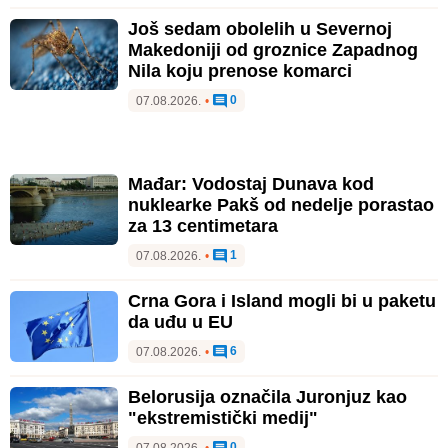
Još sedam obolelih u Severnoj
Makedoniji od groznice Zapadnog
Nila koju prenose komarci
0
07.08.2026.
•
Mađar: Vodostaj Dunava kod
nuklearke Pakš od nedelje porastao
za 13 centimetara
1
07.08.2026.
•
Crna Gora i Island mogli bi u paketu
da uđu u EU
6
07.08.2026.
•
Belorusija označila Juronjuz kao
"ekstremistički medij"
0