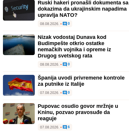
Ruski hakeri pronašli dokumenta sa
dokazima da ukrajinskim napadima
upravlja NATO?
0
08.08.2026.
•
Nizak vodostaj Dunava kod
Budimpešte otkrio ostatke
nemačkih vojnika i opreme iz
Drugog svetskog rata
0
08.08.2026.
•
Španija uvodi privremene kontrole
za putnike iz Italije
0
07.08.2026.
•
Pupovac osudio govor mržnje u
Kninu, pozvao pravosuđe da
reaguje
6
07.08.2026.
•