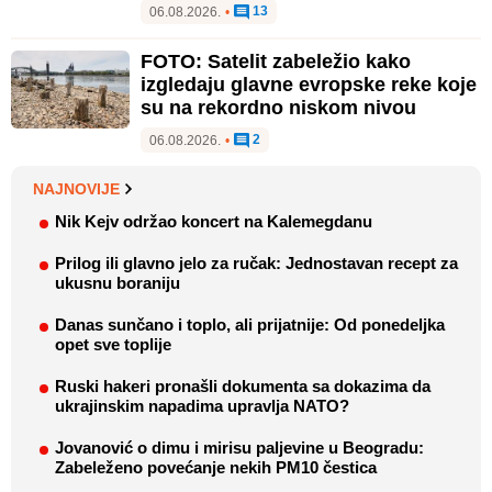
13
06.08.2026.
•
FOTO: Satelit zabeležio kako
izgledaju glavne evropske reke koje
su na rekordno niskom nivou
2
06.08.2026.
•
NAJNOVIJE
Nik Kejv održao koncert na Kalemegdanu
Prilog ili glavno jelo za ručak: Jednostavan recept za
ukusnu boraniju
Danas sunčano i toplo, ali prijatnije: Od ponedeljka
opet sve toplije
Ruski hakeri pronašli dokumenta sa dokazima da
ukrajinskim napadima upravlja NATO?
Jovanović o dimu i mirisu paljevine u Beogradu:
Zabeleženo povećanje nekih PM10 čestica