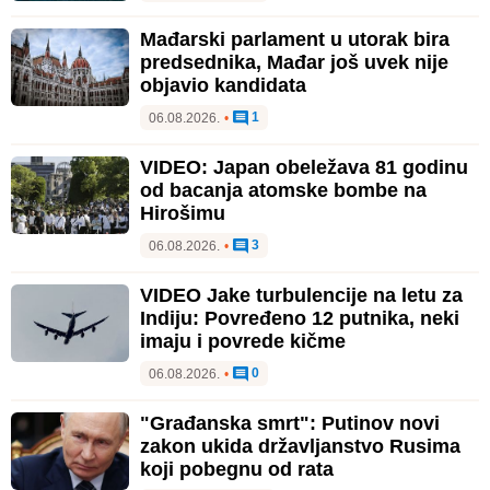
Mađarski parlament u utorak bira
predsednika, Mađar još uvek nije
objavio kandidata
1
06.08.2026.
•
VIDEO: Japan obeležava 81 godinu
od bacanja atomske bombe na
Hirošimu
3
06.08.2026.
•
VIDEO Jake turbulencije na letu za
Indiju: Povređeno 12 putnika, neki
imaju i povrede kičme
0
06.08.2026.
•
"Građanska smrt": Putinov novi
zakon ukida državljanstvo Rusima
koji pobegnu od rata