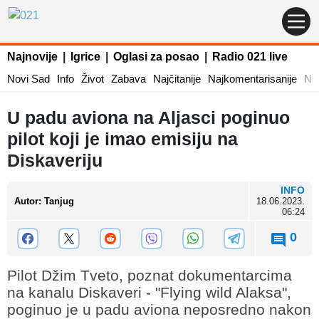
Najnovije
|
Igrice
|
Oglasi za posao
|
Radio 021 live
Novi Sad
Info
Život
Zabava
Najčitanije
Najkomentarisanije
Naj
U padu aviona na Aljasci poginuo
pilot koji je imao emisiju na
Diskaveriju
INFO
Autor
:
Tanjug
18.06.2023.
06:24
0
Pilot Džim Tveto, poznat dokumentarcima
na kanalu Diskaveri - "Flying wild Alaksa",
poginuo je u padu aviona neposredno nakon