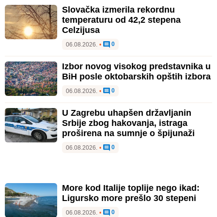
Slovačka izmerila rekordnu
temperaturu od 42,2 stepena
Celzijusa
0
06.08.2026.
•
Izbor novog visokog predstavnika u
BiH posle oktobarskih opštih izbora
0
06.08.2026.
•
U Zagrebu uhapšen državljanin
Srbije zbog hakovanja, istraga
proširena na sumnje o špijunaži
0
06.08.2026.
•
More kod Italije toplije nego ikad:
Ligursko more prešlo 30 stepeni
0
06.08.2026.
•