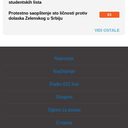
studentskih lista
Protestno saopštenje sto ličnosti protiv
63
dolaska Zelenskog u Srbiju
VIDI OSTALE
Najnovije
Najčitanije
Radio 021 live
Shopins
Oglasi za posao
O nama