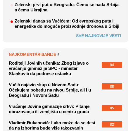
Zelenski prvi put u Beogradu: Čemu se nada Srbija,
a čemu Ukrajina
Zelenski danas sa Vučićem: Od evropskog puta i
energetike do moguće proizvodnje dronova u Srbiji
SVE NAJNOVIJE VESTI
NAJKOMENTARISANIJE
Roditelji Jovinih učenika: Zbog izjave o
94
vraćanju gimnazije SPC - ministar
Stanković da podnese ostavku
Vučić najavio skup u Novom Sadu:
88
Očekujem pobedu na nivou Srbije, ali i u
Beogradu i Novom Sadu
Vraćanje Jovine gimnazije crkvi: Pitanje
85
obrazovanja ili zemljišta u centru grada
Vladimir Đukanović: Lako može da se desi
82
da na izborima bude više takozvanih