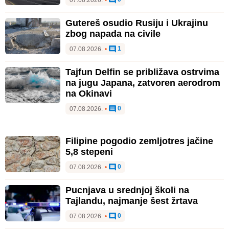
07.08.2026.
•
Gutereš osudio Rusiju i Ukrajinu
zbog napada na civile
1
07.08.2026.
•
Tajfun Delfin se približava ostrvima
na jugu Japana, zatvoren aerodrom
na Okinavi
0
07.08.2026.
•
Filipine pogodio zemljotres jačine
5,8 stepeni
0
07.08.2026.
•
Pucnjava u srednjoj školi na
Tajlandu, najmanje šest žrtava
0
07.08.2026.
•