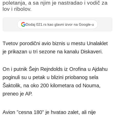
poletanja, a sa njim je nastradao i vodič za
lov i ribolov.
Dodaj 021.rs kao glavni izvor na Google-u
Tvetov porodični avio biznis u mestu Unalaklet
je prikazan u tri sezone na kanalu Diskaveri.
On i putnik Šejn Rejndolds iz Orofina u Ajdahu
poginuli su u petak u blizini priobanog sela
Šaktolik, na oko 200 kilometara od Nouma,
preneo je AP.
Avion "cesna 180" je hvatao zalet, ali nije