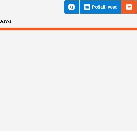
Pošalji vest
bava