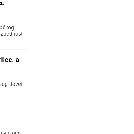
cu
bačkog
ezbednosti
lice, a
zbog devet
.
i
ri vozača.