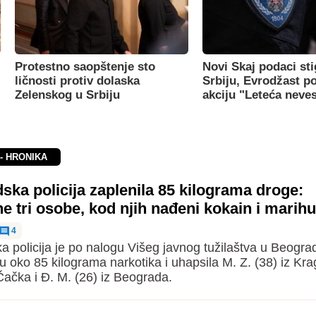
Protestno saopštenje sto
Novi Skaj podaci sti
ličnosti protiv dolaska
Srbiju, Evrodžast p
Zelenskog u Srbiju
akciju "Leteća neve
- HRONIKA
ka policija zaplenila 85 kilograma droge:
 tri osobe, kod njih nađeni kokain i marih
4
 policija je po nalogu Višeg javnog tužilaštva u Beogra
u oko 85 kilograma narkotika i uhapsila M. Z. (38) iz Kra
 Čačka i Đ. M. (26) iz Beograda.