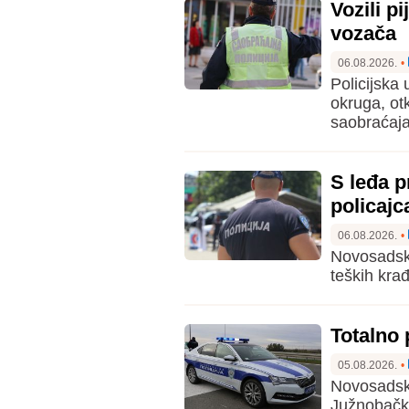
Vozili p
vozača
06.08.2026.
•
Policijska
okruga, ot
saobraćaja
S leđa p
policajc
06.08.2026.
•
Novosadska
teških kra
Totalno 
05.08.2026.
•
Novosadska 
Južnobačkog