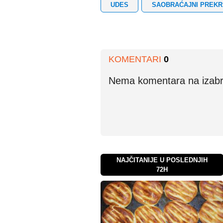
UDES
SAOBRAĆAJNI PREKR
KOMENTARI
0
Nema komentara na izabran
NAJČITANIJE U POSLEDNJIH
72H