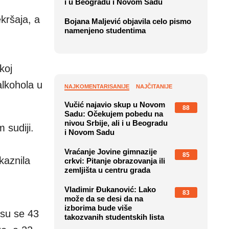
i u Beogradu i Novom Sadu
ekršaja, a
Bojana Maljević objavila celo pismo
namenjeno studentima
koj
alkohola u
NAJKOMENTARISANIJE
NAJČITANIJE
Vučić najavio skup u Novom
88
Sadu: Očekujem pobedu na
nivou Srbije, ali i u Beogradu
 sudiji.
i Novom Sadu
Vraćanje Jovine gimnazije
85
kaznila
crkvi: Pitanje obrazovanja ili
zemljišta u centru grada
Vladimir Đukanović: Lako
83
može da se desi da na
izborima bude više
 su se 43
takozvanih studentskih lista