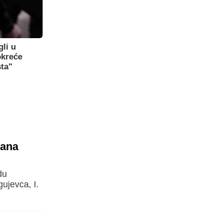
gli u
okreće
sta"
uana
du
gujevca, I.