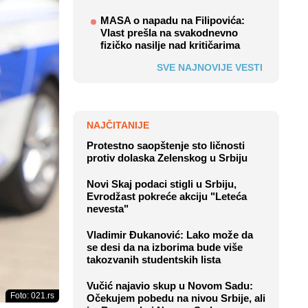
MASA o napadu na Filipovića:
Vlast prešla na svakodnevno
fizičko nasilje nad kritičarima
SVE NAJNOVIJE VESTI
NAJČITANIJE
Protestno saopštenje sto ličnosti
protiv dolaska Zelenskog u Srbiju
Novi Skaj podaci stigli u Srbiju,
Evrodžast pokreće akciju "Leteća
nevesta"
Vladimir Đukanović: Lako može da
se desi da na izborima bude više
takozvanih studentskih lista
Vučić najavio skup u Novom Sadu:
Foto: 021.rs
Očekujem pobedu na nivou Srbije, ali