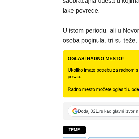
saobraćajna udesa u kojima
lake povrede.
U istom periodu, ali u Novo
osoba poginula, tri su teže
OGLASI RADNO MESTO!
Ukoliko imate potrebu za radnom s
posao.
Radno mesto možete oglasiti u odel
Dodaj 021.rs kao glavni izvor 
TEME