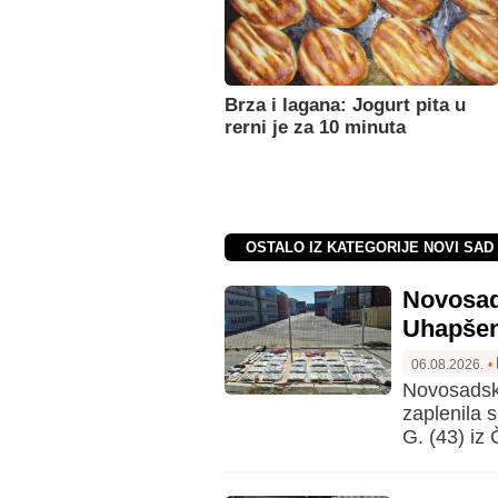
Brza i lagana: Jogurt pita u
rerni je za 10 minuta
OSTALO IZ KATEGORIJE NOVI SAD 
Novosads
Uhapšene
06.08.2026.
•
Novosadska
zaplenila s
G. (43) iz