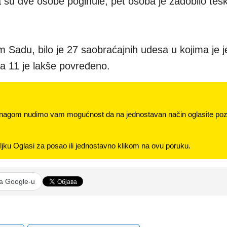
 su dve osobe poginule, pet osoba je zadobilo teš
m Sadu, bilo je 27 saobraćajnih udesa u kojima je 
, a 11 je lakše povređeno.
nagom nudimo vam mogućnost da na jednostavan način oglasite pozi
jku Oglasi za posao ili jednostavno klikom na ovu poruku.
na Google-u