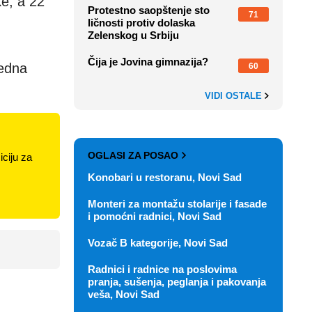
ke, a 22
Protestno saopštenje sto
71
ličnosti protiv dolaska
Zelenskog u Srbiju
Čija je Jovina gimnazija?
jedna
60
VIDI OSTALE
OGLASI ZA POSAO
ciju za
Konobari u restoranu, Novi Sad
Monteri za montažu stolarije i fasade
i pomoćni radnici, Novi Sad
Vozač B kategorije, Novi Sad
Radnici i radnice na poslovima
pranja, sušenja, peglanja i pakovanja
veša, Novi Sad