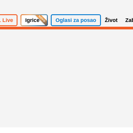
 Live
Igrice
Oglasi za posao
Život
Za