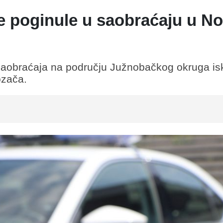
e poginule u saobraćaju u N
saobraćaja na području Južnobačkog okruga isk
ozača.