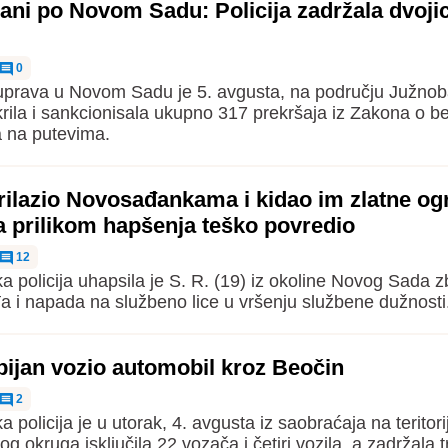
ijani po Novom Sadu: Policija zadržala dvoji
0
 uprava u Novom Sadu je 5. avgusta, na području Južno
krila i sankcionisala ukupno 317 prekršaja iz Zakona o b
 na putevima.
rilazio Novosađankama i kidao im zlatne ogr
a prilikom hapšenja teško povredio
12
 policija uhapsila je S. R. (19) iz okoline Novog Sada 
đa i napada na službeno lice u vršenju službene dužnosti
pijan vozio automobil kroz Beočin
2
policija je u utorak, 4. avgusta iz saobraćaja na teritorij
 okruga isključila 22 vozača i četiri vozila, a zadržala t