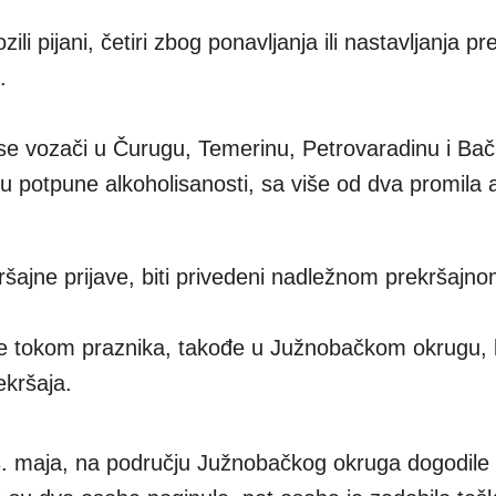
ili pijani, četiri zbog ponavljanja ili nastavljanja pr
.
 se vozači u Čurugu, Temerinu, Petrovaradinu i Bač
anju potpune alkoholisanosti, sa više od dva promila 
šajne prijave, biti privedeni nadležnom prekršajnom
 je tokom praznika, takođe u Južnobačkom okrugu, 
ekršaja.
 3. maja, na području Južnobačkog okruga dogodile