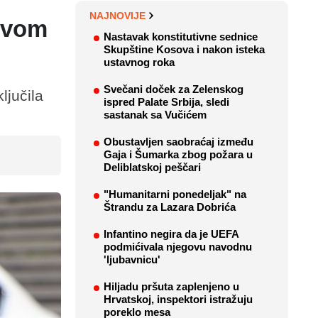
NAJNOVIJE
ovom
Nastavak konstitutivne sednice
Skupštine Kosova i nakon isteka
ustavnog roka
Svečani doček za Zelenskog
ljučila
ispred Palate Srbija, sledi
sastanak sa Vučićem
Obustavljen saobraćaj između
Gaja i Šumarka zbog požara u
Deliblatskoj peščari
"Humanitarni ponedeljak" na
Štrandu za Lazara Dobrića
Infantino negira da je UEFA
podmićivala njegovu navodnu
'ljubavnicu'
Hiljadu pršuta zaplenjeno u
Hrvatskoj, inspektori istražuju
poreklo mesa