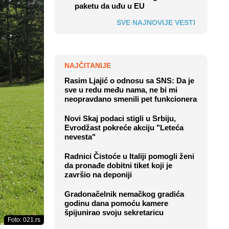
paketu da uđu u EU
SVE NAJNOVIJE VESTI
NAJČITANIJE
Rasim Ljajić o odnosu sa SNS: Da je
sve u redu među nama, ne bi mi
neopravdano smenili pet funkcionera
Novi Skaj podaci stigli u Srbiju,
Evrodžast pokreće akciju "Leteća
nevesta"
Radnici Čistoće u Italiji pomogli ženi
da pronađe dobitni tiket koji je
završio na deponiji
Gradonačelnik nemačkog gradića
godinu dana pomoću kamere
špijunirao svoju sekretaricu
Foto: 021.rs