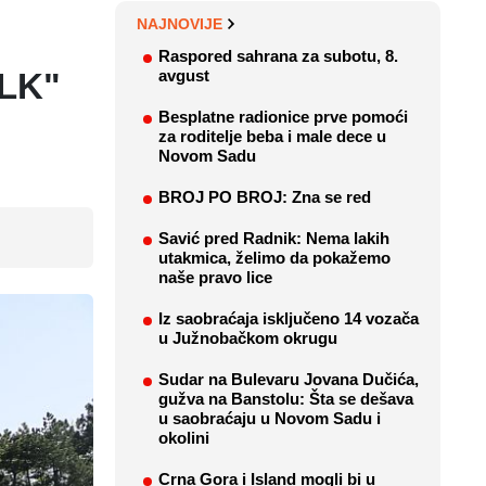
NAJNOVIJE
Raspored sahrana za subotu, 8.
BLK"
avgust
Besplatne radionice prve pomoći
za roditelje beba i male dece u
Novom Sadu
BROJ PO BROJ: Zna se red
Savić pred Radnik: Nema lakih
utakmica, želimo da pokažemo
naše pravo lice
Iz saobraćaja isključeno 14 vozača
u Južnobačkom okrugu
Sudar na Bulevaru Jovana Dučića,
gužva na Banstolu: Šta se dešava
u saobraćaju u Novom Sadu i
okolini
Crna Gora i Island mogli bi u