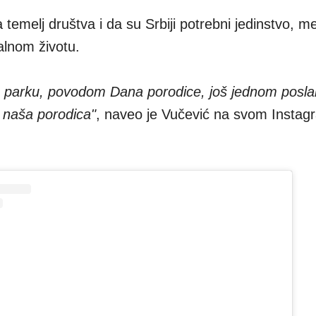
 temelj društva i da su Srbiji potrebni jedinstvo, 
alnom životu.
arku, povodom Dana porodice, još jednom poslal
e naša porodica"
, naveo je Vučević na svom Instag