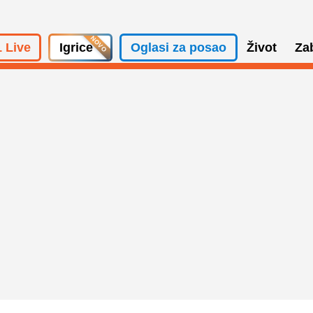
 Live
Igrice
Oglasi za posao
Život
Za