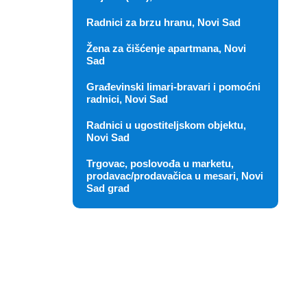
Radnici za brzu hranu, Novi Sad
Žena za čišćenje apartmana, Novi
Sad
Građevinski limari-bravari i pomoćni
radnici, Novi Sad
Radnici u ugostiteljskom objektu,
Novi Sad
Trgovac, poslovođa u marketu,
prodavac/prodavačica u mesari, Novi
Sad grad