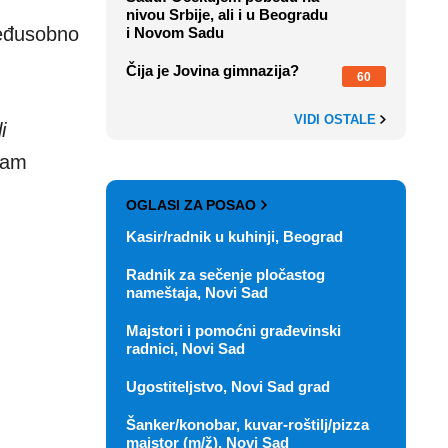
nivou Srbije, ali i u Beogradu
međusobno
i Novom Sadu
Čija je Jovina gimnazija?
60
VIDI OSTALE
i
ram
OGLASI ZA POSAO
Kasir/radnik u kuhinji, Beograd
Radnik za sečenje pločastog
nameštaja, Novi Sad
Majstori i pomoćni građevinski
radnici, Novi Sad
Ugostiteljstvo, Novi Sad grad
Šanker/konobar, kuvar-roštilj/pizza
majstor (m/ž), Novi Sad