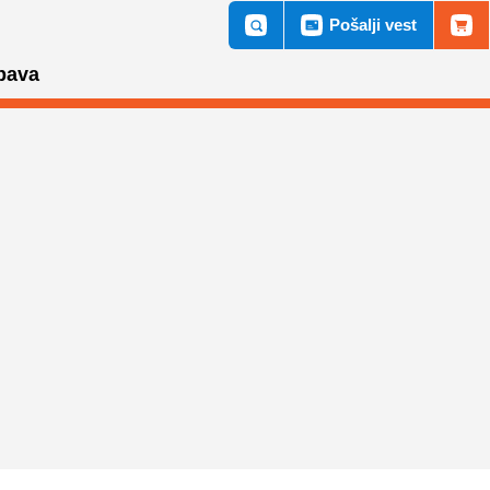
Pošalji vest
bava