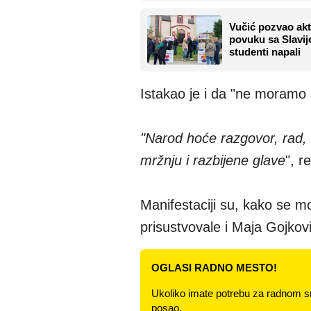
Vučić pozvao akt
povuku sa Slavije
studenti napali
Istakao je i da "ne moramo 
"Narod hoće razgovor, rad, 
mržnju i razbijene glave
", r
Manifestaciji su, kako se m
prisustvovale i Maja Gojkovi
OGLASI RADNO MESTO!
Ukoliko imate potrebu za radnom s
posao.