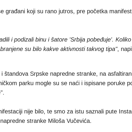
 se građani koji su rano jutros, pre početka manifest
ili i podizali binu i šatore 'Srbija pobeđuje'. Kolik
abranjene su bilo kakve aktivnosti takvog tipa"
, nap
 i štandova Srpske napredne stranke, na asfaltira
čkom parku mogle su se naći i ispisane poruke p
".
festaciji nije bilo, te smo za istu saznali pute Ins
napredne stranke Miloša Vučevića.