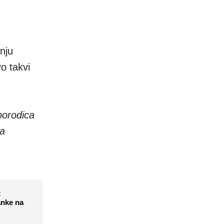
nju
o takvi
porodica
da
:
anke na