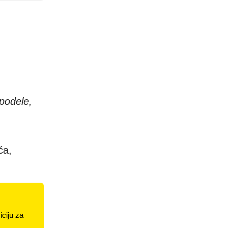
.
 podele,
ća,
ciju za