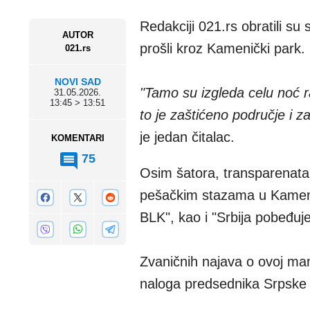
Redakciji 021.rs obratili su
AUTOR
prošli kroz Kamenički park.
021.rs
NOVI SAD
"Tamo su izgleda celu noć rad
31.05.2026.
13:45 > 13:51
to je zaštićeno područje i z
je jedan čitalac.
KOMENTARI
75
Osim šatora, transparenata
pešačkim stazama u Kameni
BLK", kao i "Srbija pobeđuje
Zvaničnih najava o ovoj mani
naloga predsednika Srpske 