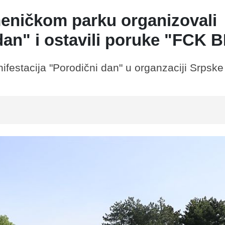
eničkom parku organizovali
dan" i ostavili poruke "FCK 
еstacija "Porodični dan" u organzaciji Srpske