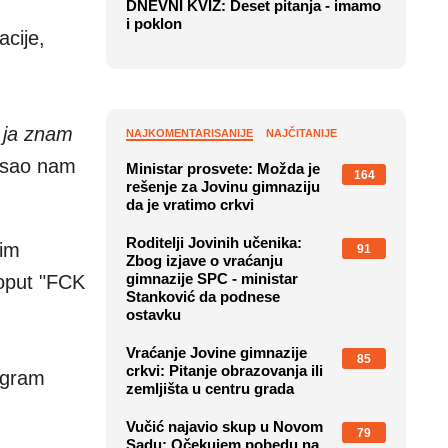
DNEVNI KVIZ: Deset pitanja - imamo
i poklon
acije,
o ja znam
NAJKOMENTARISANIJE
NAJČITANIJE
isao nam
Ministar prosvete: Možda je
164
rešenje za Jovinu gimnaziju
da je vratimo crkvi
Roditelji Jovinih učenika:
nim
91
Zbog izjave o vraćanju
gimnazije SPC - ministar
oput "FCK
Stanković da podnese
ostavku
Vraćanje Jovine gimnazije
85
crkvi: Pitanje obrazovanja ili
tagram
zemljišta u centru grada
Vučić najavio skup u Novom
79
Sadu: Očekujem pobedu na