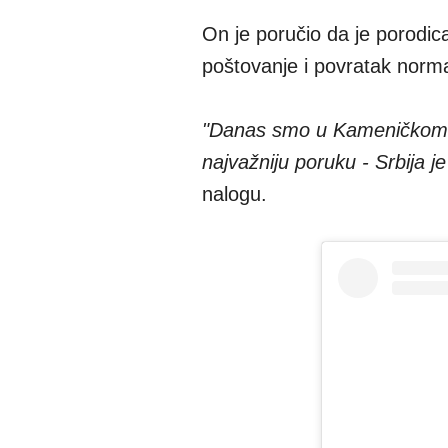
On je poručio da je porodica
poštovanje i povratak norm
"Danas smo u Kameničkom p
najvažniju poruku - Srbija j
nalogu.