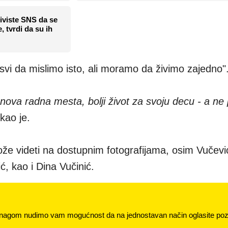
iviste SNS da se
, tvrdi da su ih
svi da mislimo isto, ali moramo da živimo zajedno"
nova radna mesta, bolji život za svoju decu - a ne
ekao je.
ože videti na dostupnim fotografijama, osim Vučevi
ć, kao i Dina Vučinić.
nagom nudimo vam mogućnost da na jednostavan način oglasite pozi