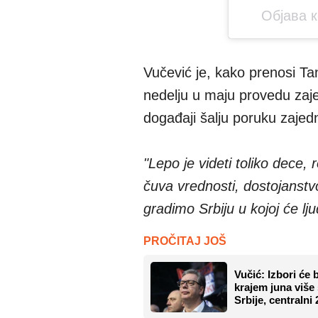
Објава 
Vučević je, kako prenosi Tan
nedelju u maju provedu zaje
događaji šalju poruku zajedn
"Lepo je videti toliko dece,
čuva vrednosti, dostojanstv
gradimo Srbiju u kojoj će lju
PROČITAJ JOŠ
Vučić: Izbori će 
krajem juna više
Srbije, centralni