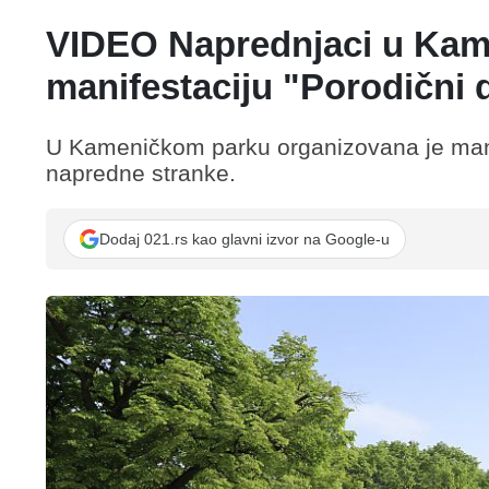
VIDEO Naprednjaci u Kam
manifestaciju "Porodični 
U Kamеničkom parku organizovana je manif
napredne stranke.
Dodaj 021.rs kao glavni izvor na Google-u