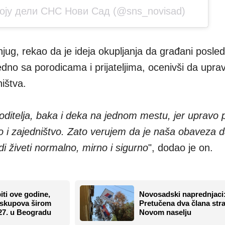
коју дели СНС Нови Сад (@sns_novisad)
jug, rekao da je ideja okupljanja da građani posled
dno sa porodicama i prijateljima, ocenivši da uprav
ištva.
 roditelja, baka i deka na jednom mestu, jer upravo 
o i zajedništvo. Zato verujem da je naša obaveza 
di živeti normalno, mirno i sigurno
", dodao je on.
biti ove godine,
Novosadski naprednjaci
 skupova širom
Pretučena dva člana str
 27. u Beogradu
Novom naselju