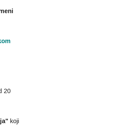
emeni
kom
d 20
ja"
koji