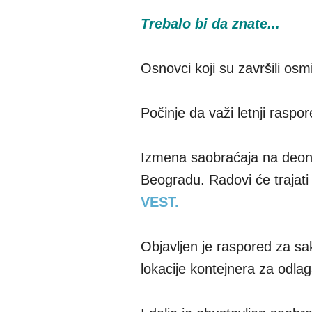
Trebalo bi da znate...
Osnovci koji su završili osm
Počinje da važi letnji rasp
Izmena saobraćaja na deonici
Beogradu. Radovi će trajati 
VEST.
Objavljen je raspored za s
lokacije kontejnera za odla