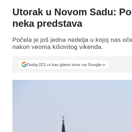
Utorak u Novom Sadu: Pon
neka predstava
Počela je još jedna nedelja u kojoj nas oč
nakon veoma kišovitog vikenda.
Dodaj 021.rs kao glavni izvor na Google-u