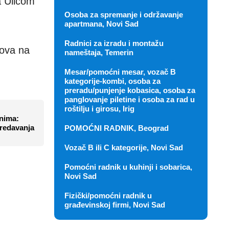
a Ulicom
Osoba za spremanje i održavanje
apartmana, Novi Sad
Radnici za izradu i montažu
dova na
nameštaja, Temerin
Mesar/pomoćni mesar, vozač B
kategorije-kombi, osoba za
preradu/punjenje kobasica, osoba za
panglovanje piletine i osoba za rad u
roštilju i girosu, Irig
nima:
predavanja
POMOĆNI RADNIK, Beograd
Vozač B ili C kategorije, Novi Sad
Pomoćni radnik u kuhinji i sobarica,
Novi Sad
Fizički/pomoćni radnik u
građevinskoj firmi, Novi Sad