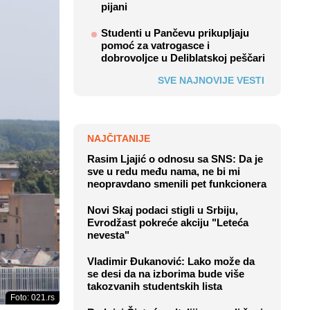
pijani
Studenti u Pančevu prikupljaju
pomoć za vatrogasce i
dobrovoljce u Deliblatskoj peščari
SVE NAJNOVIJE VESTI
NAJČITANIJE
Rasim Ljajić o odnosu sa SNS: Da je
sve u redu među nama, ne bi mi
neopravdano smenili pet funkcionera
Novi Skaj podaci stigli u Srbiju,
Evrodžast pokreće akciju "Leteća
nevesta"
Vladimir Đukanović: Lako može da
se desi da na izborima bude više
takozvanih studentskih lista
Foto: 021.rs