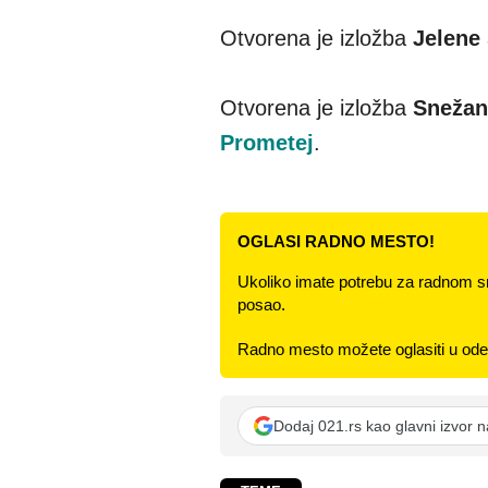
Otvorena je izložba
Jelene
Otvorena je izložba
Snežane
Prometej
.
OGLASI RADNO MESTO!
Ukoliko imate potrebu za radnom s
posao.
Radno mesto možete oglasiti u odel
Dodaj 021.rs kao glavni izvor 