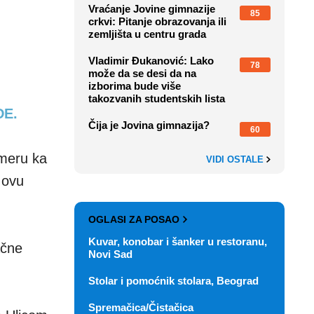
Vraćanje Jovine gimnazije
85
crkvi: Pitanje obrazovanja ili
zemljišta u centru grada
Vladimir Đukanović: Lako
78
može da se desi da na
izborima bude više
takozvanih studentskih lista
DE.
Čija je Jovina gimnazija?
60
smeru ka
VIDI OSTALE
 ovu
OGLASI ZA POSAO
Kuvar, konobar i šanker u restoranu,
ačne
Novi Sad
Stolar i pomoćnik stolara, Beograd
Spremačica/Čistačica