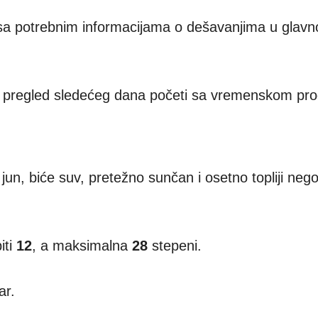
 sa potrebnim informacijama o dešavanjima u glav
o pregled sledećeg dana početi sa vremenskom pr
un, biće suv, pretežno sunčan i osetno topliji neg
iti
12
, a maksimalna
28
stepeni.
ar.