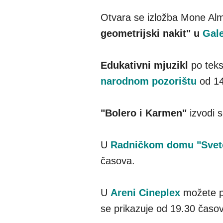
Otvara se izložba Mone A
geometrijski nakit" u
Gale
Edukativni mjuzikl
po tek
narodnom pozorištu
od 1
"Bolero i Karmen"
izvodi 
U
Radničkom domu "Sveto
časova.
U
Areni Cineplex
možete p
se prikazuje od 19.30 časo