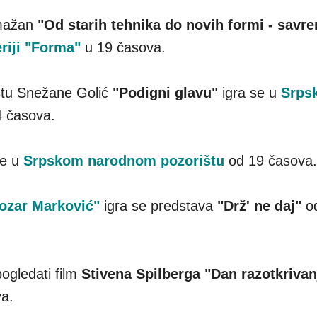
lmažan
"Od starih tehnika do novih formi - savr
riji "Forma"
u 19 časova.
stu Snežane Golić
"Podigni glavu"
igra se u
Srps
4 časova.
se u
Srpskom narodnom pozorištu
od 19 časova.
zar Marković"
igra se predstava
"Drž' ne daj"
o
ogledati film
Stivena Spilberga "Dan razotkrivan
va.