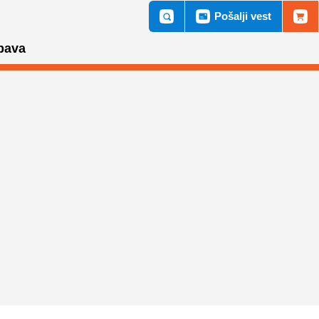
Pošalji vest
bava