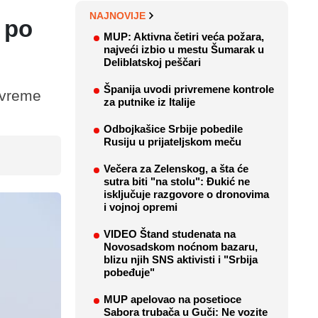
NAJNOVIJE
 po
MUP: Aktivna četiri veća požara,
najveći izbio u mestu Šumarak u
Deliblatskoj peščari
Španija uvodi privremene kontrole
e vreme
za putnike iz Italije
Odbojkašice Srbije pobedile
Rusiju u prijateljskom meču
Večera za Zelenskog, a šta će
sutra biti "na stolu": Đukić ne
isključuje razgovore o dronovima
i vojnoj opremi
VIDEO Štand studenata na
Novosadskom noćnom bazaru,
blizu njih SNS aktivisti i "Srbija
pobeđuje"
MUP apelovao na posetioce
Sabora trubača u Guči: Ne vozite