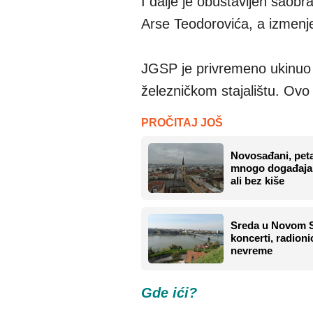
I dalje je obustavljen saobr
Arse Teodorovića, a izmenje
JGSP je privremeno ukinuo s
železničkom stajalištu. Ovo s
PROČITAJ JOŠ
Novosađani, pet
mnogo događaja:
ali bez kiše
Sreda u Novom S
koncerti, radioni
nevreme
Gde ići?