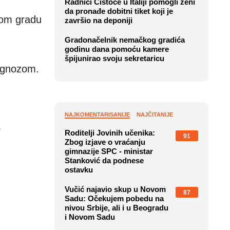
Radnici Čistoće u Italiji pomogli ženi
da pronađe dobitni tiket koji je
nom gradu
završio na deponiji
Gradonačelnik nemačkog gradića
godinu dana pomoću kamere
špijunirao svoju sekretaricu
ognozom.
NAJKOMENTARISANIJE
NAJČITANIJE
o
Roditelji Jovinih učenika:
91
Zbog izjave o vraćanju
gimnazije SPC - ministar
Stanković da podnese
ostavku
Vučić najavio skup u Novom
87
Sadu: Očekujem pobedu na
nivou Srbije, ali i u Beogradu
i Novom Sadu