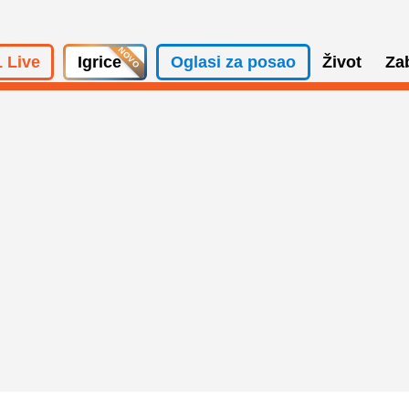
 Live
Igrice
Oglasi za posao
Život
Za