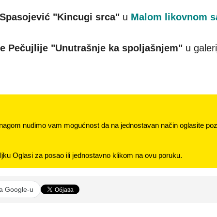
 Spasojević "Kincugi srca"
u
Malom likovnom s
 Pečujlije "Unutrašnje ka spoljašnjem"
u galeri
nagom nudimo vam mogućnost da na jednostavan način oglasite pozi
jku Oglasi za posao ili jednostavno klikom na ovu poruku.
na Google-u