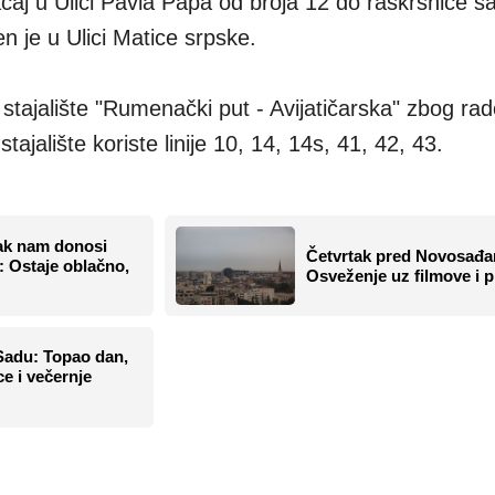
aćaj u Ulici Pavla Papa od broja 12 do raskrsnice s
n je u Ulici Matice srpske.
tajalište "Rumenački put - Avijatičarska" zbog ra
tajalište koriste linije 10, 14, 14s, 41, 42, 43.
ak nam donosi
Četvrtak pred Novosađa
 Ostaje oblačno,
Osveženje uz filmove i 
adu: Topao dan,
ce i večernje