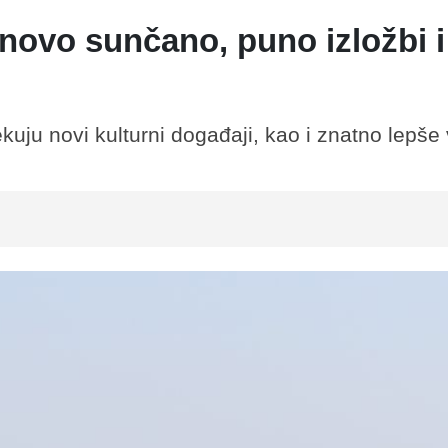
ovo sunčano, puno izložbi i
ekuju novi kulturni događaji, kao i znatno lepš