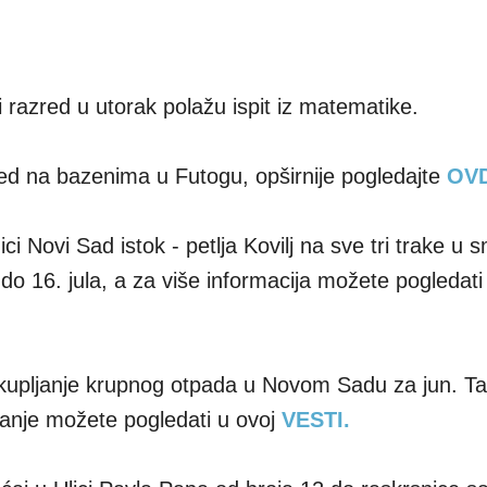
i razred u utorak polažu ispit iz matematike.
ored na bazenima u Futogu, opširnije pogledajte
OV
 Novi Sad istok - petlja Kovilj na sve tri trake u 
do 16. jula, a za više informacija možete pogledati
akupljanje krupnog otpada u Novom Sadu za jun. T
ganje možete pogledati u ovoj
VESTI.