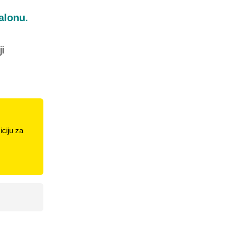
alonu.
ji
ciju za