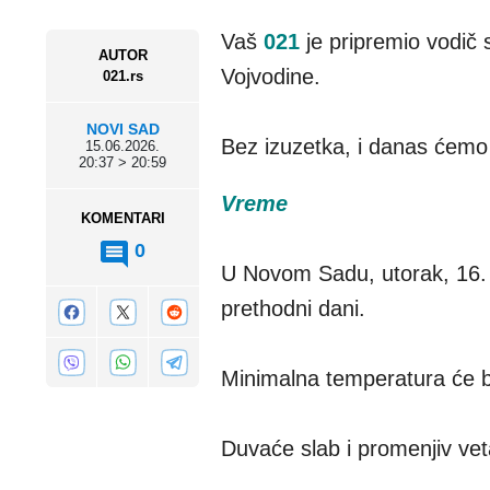
Vaš
021
je pripremio vodič
AUTOR
Vojvodine.
021.rs
NOVI SAD
Bez izuzetka, i danas ćem
15.06.2026.
20:37 > 20:59
Vreme
KOMENTARI
0
U Novom Sadu, utorak, 16. j
prethodni dani.
Minimalna temperatura će b
Duvaće slab i promenjiv vet