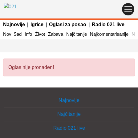
Najnovije
|
Igrice
|
Oglasi za posao
|
Radio 021 live
Novi Sad
Info
Život
Zabava
Najčitanije
Najkomentarisanije
Naj
Oglas nije pronađen!
Najnovije
Najčitanije
Radio 021 live