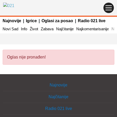
Najnovije
|
Igrice
|
Oglasi za posao
|
Radio 021 live
Novi Sad
Info
Život
Zabava
Najčitanije
Najkomentarisanije
Naj
Oglas nije pronađen!
Najnovije
Najčitanije
Radio 021 live