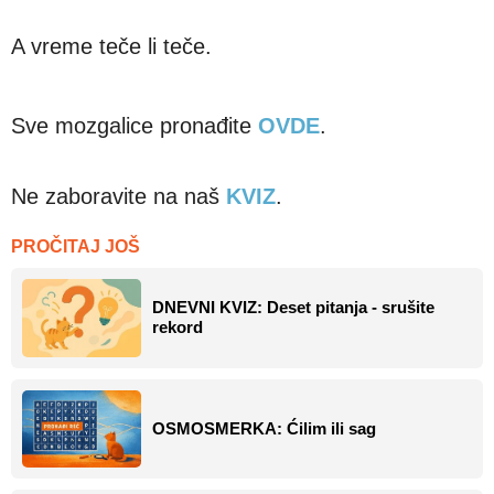
A vreme teče li teče.
Sve mozgalice pronađite
OVDE
.
Ne zaboravite na naš
KVIZ
.
PROČITAJ JOŠ
DNEVNI KVIZ: Deset pitanja - srušite
rekord
OSMOSMERKA: Ćilim ili sag