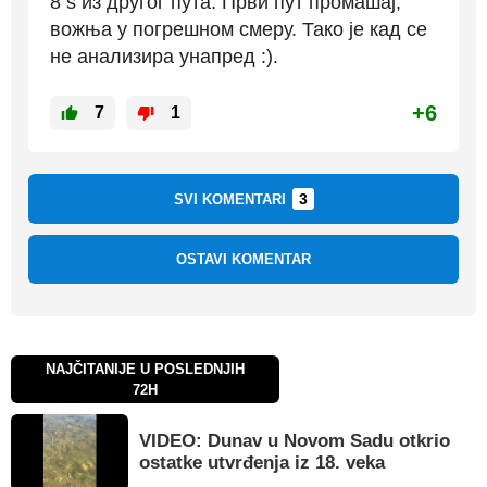
8 s из другог пута. Први пут промашај,
вожња у погрешном смеру. Тако је кад се
не анализира унапред :).
+6
7
1
3
SVI KOMENTARI
OSTAVI KOMENTAR
NAJČITANIJE U POSLEDNJIH
72H
VIDEO: Dunav u Novom Sadu otkrio
ostatke utvrđenja iz 18. veka