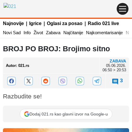
Najnovije
|
Igrice
|
Oglasi za posao
|
Radio 021 live
Novi Sad
Info
Život
Zabava
Najčitanije
Najkomentarisanije
Naj
BROJ PO BROJ: Brojimo sitno
ZABAVA
Autor
:
021.rs
05.06.2026.
06:50 > 20:53
3
Razbudite se!
Dodaj 021.rs kao glavni izvor na Google-u