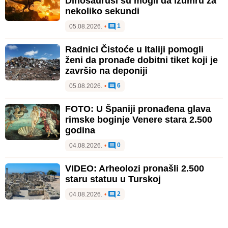
Dinosaurusi su mogli da izumru za
nekoliko sekundi
1
05.08.2026.
•
Radnici Čistoće u Italiji pomogli
ženi da pronađe dobitni tiket koji je
završio na deponiji
6
05.08.2026.
•
FOTO: U Španiji pronađena glava
rimske boginje Venere stara 2.500
godina
0
04.08.2026.
•
VIDEO: Arheolozi pronašli 2.500
staru statuu u Turskoj
2
04.08.2026.
•