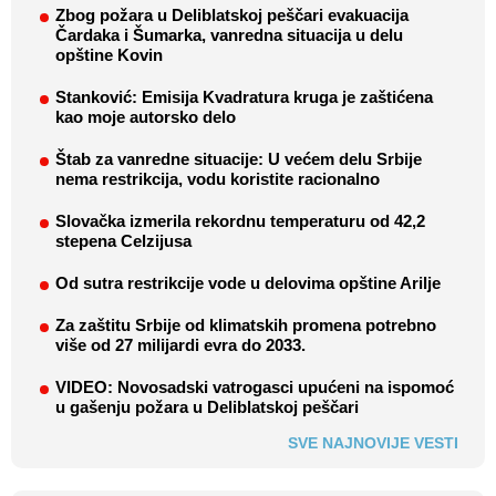
Zbog požara u Deliblatskoj peščari evakuacija
Čardaka i Šumarka, vanredna situacija u delu
opštine Kovin
Stanković: Emisija Kvadratura kruga je zaštićena
kao moje autorsko delo
Štab za vanredne situacije: U većem delu Srbije
nema restrikcija, vodu koristite racionalno
Slovačka izmerila rekordnu temperaturu od 42,2
stepena Celzijusa
Od sutra restrikcije vode u delovima opštine Arilje
Za zaštitu Srbije od klimatskih promena potrebno
više od 27 milijardi evra do 2033.
VIDEO: Novosadski vatrogasci upućeni na ispomoć
u gašenju požara u Deliblatskoj peščari
SVE NAJNOVIJE VESTI