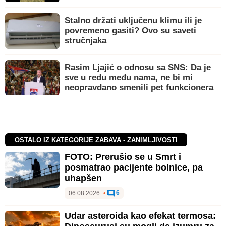
Stalno držati uključenu klimu ili je
povremeno gasiti? Ovo su saveti
stručnjaka
Rasim Ljajić o odnosu sa SNS: Da je
sve u redu među nama, ne bi mi
neopravdano smenili pet funkcionera
OSTALO IZ KATEGORIJE ZABAVA - ZANIMLJIVOSTI
FOTO: Prerušio se u Smrt i
posmatrao pacijente bolnice, pa
uhapšen
6
06.08.2026.
•
Udar asteroida kao efekat termosa: