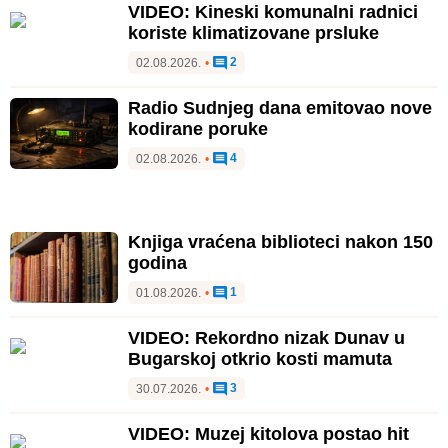
VIDEO: Kineski komunalni radnici
koriste klimatizovane prsluke
2
02.08.2026.
•
Radio Sudnjeg dana emitovao nove
kodirane poruke
4
02.08.2026.
•
Knjiga vraćena biblioteci nakon 150
godina
1
01.08.2026.
•
VIDEO: Rekordno nizak Dunav u
Bugarskoj otkrio kosti mamuta
3
30.07.2026.
•
VIDEO: Muzej kitolova postao hit