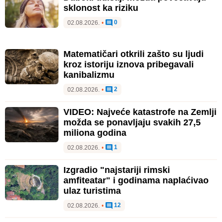
sklonost ka riziku
0
02.08.2026.
•
Matematičari otkrili zašto su ljudi
kroz istoriju iznova pribegavali
kanibalizmu
2
02.08.2026.
•
VIDEO: Najveće katastrofe na Zemlji
možda se ponavljaju svakih 27,5
miliona godina
1
02.08.2026.
•
Izgradio "najstariji rimski
amfiteatar" i godinama naplaćivao
ulaz turistima
12
02.08.2026.
•