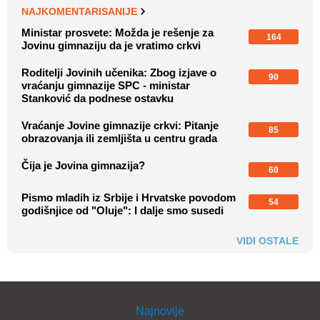
NAJKOMENTARISANIJE
Ministar prosvete: Možda je rešenje za
164
Jovinu gimnaziju da je vratimo crkvi
Roditelji Jovinih učenika: Zbog izjave o
90
vraćanju gimnazije SPC - ministar
Stanković da podnese ostavku
Vraćanje Jovine gimnazije crkvi: Pitanje
85
obrazovanja ili zemljišta u centru grada
Čija je Jovina gimnazija?
60
Pismo mladih iz Srbije i Hrvatske povodom
54
godišnjice od "Oluje": I dalje smo susedi
VIDI OSTALE
Najnovije