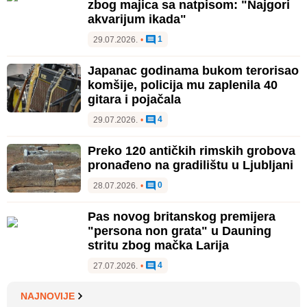
zbog majica sa natpisom: "Najgori
akvarijum ikada"
1
29.07.2026.
•
Japanac godinama bukom terorisao
komšije, policija mu zaplenila 40
gitara i pojačala
4
29.07.2026.
•
Preko 120 antičkih rimskih grobova
pronađeno na gradilištu u Ljubljani
0
28.07.2026.
•
Pas novog britanskog premijera
"persona non grata" u Dauning
stritu zbog mačka Larija
4
27.07.2026.
•
NAJNOVIJE