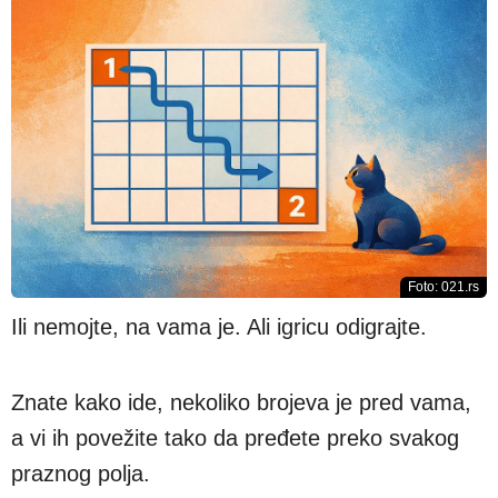
Foto: 021.rs
Ili nemojte, na vama je. Ali igricu odigrajte.
Znate kako ide, nekoliko brojeva je pred vama,
a vi ih povežite tako da pređete preko svakog
praznog polja.