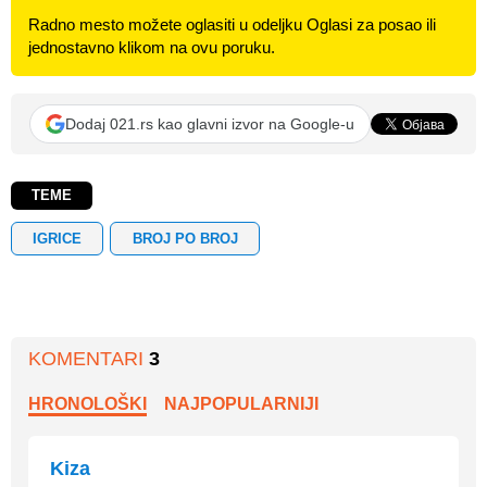
Radno mesto možete oglasiti u odeljku Oglasi za posao ili
jednostavno klikom na ovu poruku.
Dodaj 021.rs kao glavni izvor na Google-u
TEME
IGRICE
BROJ PO BROJ
KOMENTARI
3
HRONOLOŠKI
NAJPOPULARNIJI
Kiza