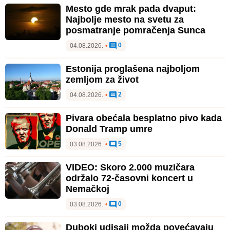
Mesto gde mrak pada dvaput:
Najbolje mesto na svetu za
posmatranje pomračenja Sunca
0
04.08.2026.
•
Estonija proglašena najboljom
zemljom za život
2
04.08.2026.
•
Pivara obećala besplatno pivo kada
Donald Tramp umre
5
03.08.2026.
•
VIDEO: Skoro 2.000 muzičara
održalo 72-časovni koncert u
Nemačkoj
0
03.08.2026.
•
Duboki udisaji možda povećavaju