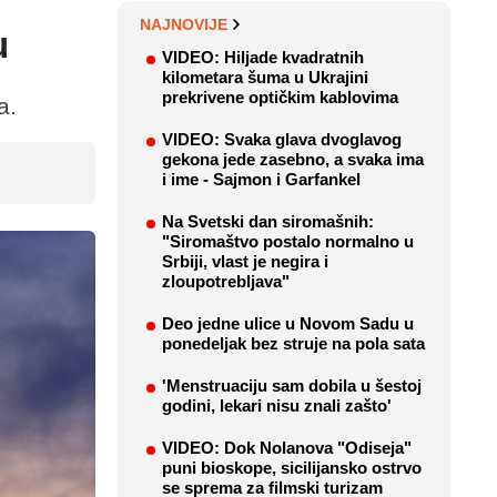
NAJNOVIJE
u
VIDEO: Hiljade kvadratnih
kilometara šuma u Ukrajini
prekrivene optičkim kablovima
a.
VIDEO: Svaka glava dvoglavog
gekona jede zasebno, a svaka ima
i ime - Sajmon i Garfankel
Na Svetski dan siromašnih:
"Siromaštvo postalo normalno u
Srbiji, vlast je negira i
zloupotrebljava"
Deo jedne ulice u Novom Sadu u
ponedeljak bez struje na pola sata
'Menstruaciju sam dobila u šestoj
godini, lekari nisu znali zašto'
VIDEO: Dok Nolanova "Odiseja"
puni bioskope, sicilijansko ostrvo
se sprema za filmski turizam