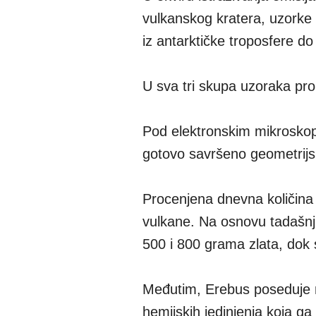
vulkanskog kratera, uzorke i
iz antarktičke troposfere do
U sva tri skupa uzoraka pro
Pod elektronskim mikroskopo
gotovo savršeno geometrijski 
Procenjena dnevna količin
vulkane. Na osnovu tadašnj
500 i 800 grama zlata, dok
Međutim, Erebus poseduje n
hemijskih jedinjenja koja g