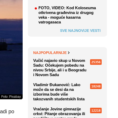
FOTO, VIDEO: Kod Koloseuma
otkrivena građevina iz drugog
veka - moguće kasarna
vatrogasaca
SVE NAJNOVIJE VESTI
NAJPOPULARNIJE
Vučić najavio skup u Novom
25356
Sadu: Očekujem pobedu na
nivou Srbije, ali i u Beogradu
i Novom Sadu
Vladimir Đukanović: Lako
18248
može da se desi da na
izborima bude više
Foto: Pixabay
takozvanih studentskih lista
Vraćanje Jovine gimnazije
radi po
12218
crkvi: Pitanje obrazovanja ili