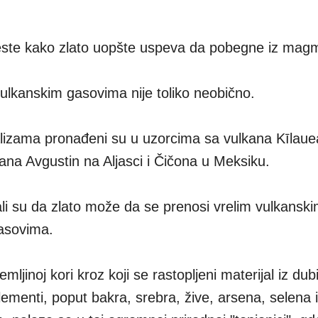
jeste kako zlato uopšte uspeva da pobegne iz mag
vulkanskim gasovima nije toliko neobično.
alizama pronađeni su u uzorcima sa vulkana Kīlaue
lkana Avgustin na Aljasci i Čičona u Meksiku.
zali su da zlato može da se prenosi vrelim vulkansk
gasovima.
emljinoj kori kroz koji se rastopljeni materijal iz dub
lementi, poput bakra, srebra, žive, arsena, selena i