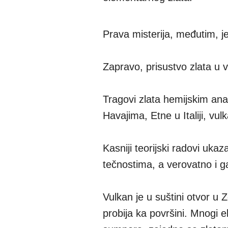
Prava misterija, međutim, 
Zapravo, prisustvo zlata u 
Tragovi zlata hemijskim an
Havajima, Etne u Italiji, vu
Kasniji teorijski radovi uka
tečnostima, a verovatno i 
Vulkan je u suštini otvor u Z
probija ka površini. Mnogi e