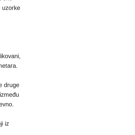
i uzorke
ikovani,
metara.
e druge
 između
nevno.
i iz