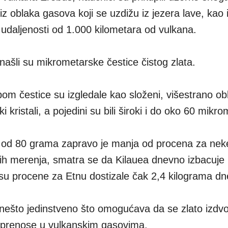
z oblaka gasova koji se uzdižu iz jezera lave, kao 
 udaljenosti od 1.000 kilometara od vulkana.
našli su mikrometarske čestice čistog zlata.
m čestice su izgledale kao složeni, višestrano obl
kristali, a pojedini su bili široki i do oko 60 mikro
a od 80 grama zapravo je manja od procena za nek
ih merenja, smatra se da Kilauea dnevno izbacuje
 su procene za Etnu dostizale čak 2,4 kilograma d
ešto jedinstveno što omogućava da se zlato izdvoj
a prenose u vulkanskim gasovima.