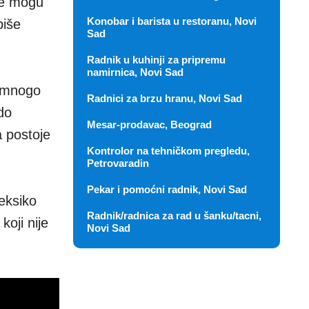
de mogu
Konobar i barista u restoranu, Novi
piše
Sad
Radnik u kuhinji za pripremu
namirnica, Novi Sad
a mnogo
Radnici za brzu hranu, Novi Sad
do
Mesar-prodavac, Beograd
a postoje
Kontrolor na tehničkom pregledu,
Petrovaradin
Pekar i pomoćni radnik, Novi Sad
eksiko
Radnik/radnica za rad u šanku/tacni,
koji nije
Novi Sad