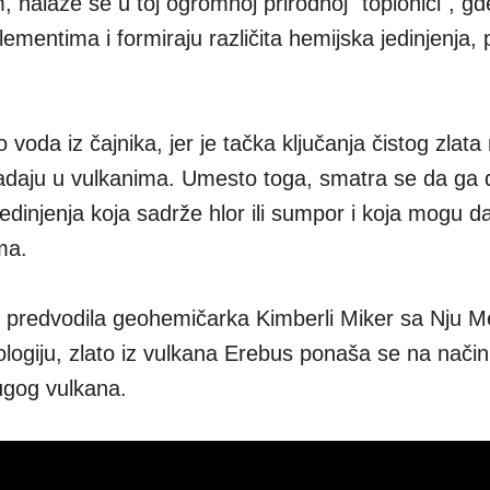
 nalaze se u toj ogromnoj prirodnoj "topionici", g
mentima i formiraju različita hemijska jedinjenja, 
 voda iz čajnika, jer je tačka ključanja čistog zlat
ladaju u vulkanima. Umesto toga, smatra se da ga 
jedinjenja koja sadrže hlor ili sumpor i koja mogu d
ma.
e predvodila geohemičarka Kimberli Miker sa Nju M
nologiju, zlato iz vulkana Erebus ponaša se na način 
ugog vulkana.