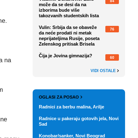
84
može da se desi da na
izborima bude više
takozvanih studentskih lista
me.
Vulin: Srbija da se obaveže
76
da neće prodati ni metak
neprijateljima Rusije, poseta
Zelenskog pritisak Brisela
Čija je Jovina gimnazija?
60
a na
VIDI OSTALE
im
OGLASI ZA POSAO
Radnici za berbu malina, Arilje
Radnice u pakeraju gotovih jela, Novi
ine
Sad
Konobar/sanker, Novi Beograd