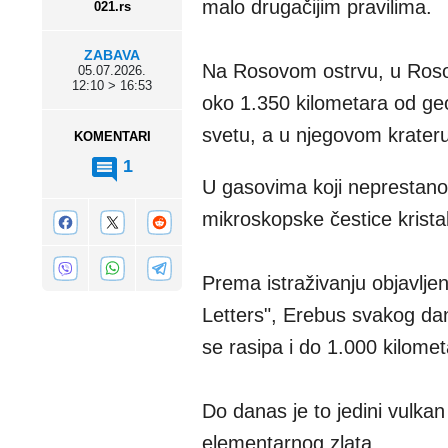
malo drugačijim pravilima.
021.rs
ZABAVA
Na Rosovom ostrvu, u Rosov
05.07.2026.
12:10 > 16:53
oko 1.350 kilometara od geo
svetu, a u njegovom krateru
KOMENTARI
1
U gasovima koji neprestano 
mikroskopske čestice krista
Prema istraživanju objavlj
Letters", Erebus svakog da
se rasipa i do 1.000 kilomet
Do danas je to jedini vulkan
elementarnog zlata.