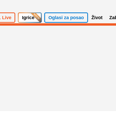
 Live
Igrice
Oglasi za posao
Život
Za