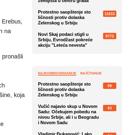
zemljišta u centru grada
Protestno saopštenje sto
11832
ličnosti protiv dolaska
 Erebus,
Zelenskog u Srbiju
an na
Novi Skaj podaci stigli u
9772
Srbiju, Evrodžast pokreće
akciju "Leteća nevesta"
 pronašli
NAJKOMENTARISANIJE
NAJČITANIJE
Protestno saopštenje sto
ch
99
ličnosti protiv dolaska
ine, koja
Zelenskog u Srbiju
Vučić najavio skup u Novom
93
Sadu: Očekujem pobedu na
nivou Srbije, ali i u Beogradu
i Novom Sadu
ce
Vladimir Đukanović: Lako