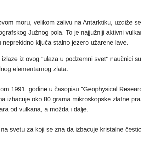
om moru, velikom zalivu na Antarktiku, uzdiže se
grafskog Južnog pola. To je najjužniji aktivni vulk
 neprekidno ključa stalno jezero užarene lave.
izlaze iz ovog "ulaza u podzemni svet" naučnici su
lnog elementarnog zlata.
enom 1991. godine u časopisu "Geophysical Resear
na izbacuje oko 80 grama mikroskopske zlatne praš
ara od vulkana, a možda i dalje.
 na svetu za koji se zna da izbacuje kristalne česti