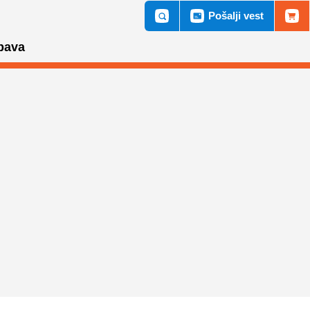
Pošalji vest
bava