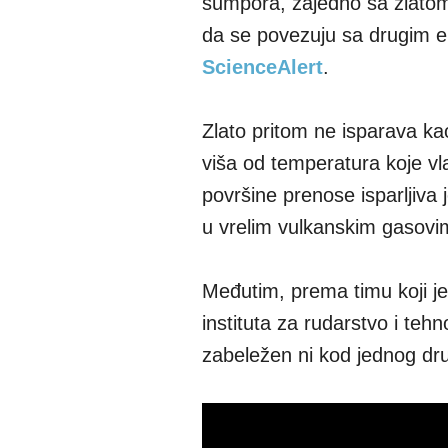
sumpora, zajedno sa zlatom,
da se povezuju sa drugim ele
ScienceAlert
.
Zlato pritom ne isparava kao
viša od temperatura koje v
površine prenose isparljiva 
u vrelim vulkanskim gasovi
Međutim, prema timu koji j
instituta za rudarstvo i teh
zabeležen ni kod jednog dr