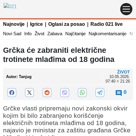
Najnovije
|
Igrice
|
Oglasi za posao
|
Radio 021 live
Novi Sad
Info
Život
Zabava
Najčitanije
Najkomentarisanije
Naj
Grčka će zabraniti električne
trotinete mlađima od 18 godina
ŽIVOT
Autor
:
Tanjug
10.05.2026.
07:40 > 21:26
0
Grčke vlasti pripremaju novi zakonski okvir
kojim bi bilo zabranjeno korišćenje
električnih trotineta mlađima od 18 godina,
najavio je ministar za zaštitu građana Grčke