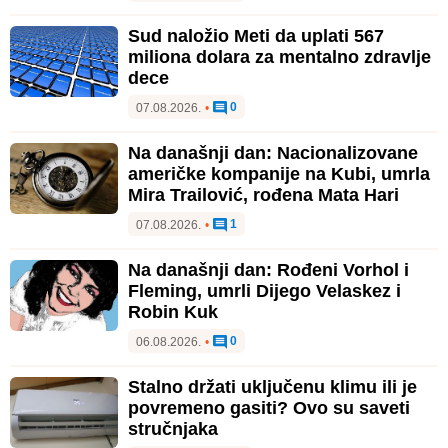
Sud naložio Meti da uplati 567
miliona dolara za mentalno zdravlje
dece
0
07.08.2026.
•
Na današnji dan: Nacionalizovane
američke kompanije na Kubi, umrla
Mira Trailović, rođena Mata Hari
1
07.08.2026.
•
Na današnji dan: Rođeni Vorhol i
Fleming, umrli Dijego Velaskez i
Robin Kuk
0
06.08.2026.
•
Stalno držati uključenu klimu ili je
povremeno gasiti? Ovo su saveti
stručnjaka