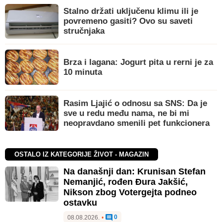
Stalno držati uključenu klimu ili je
povremeno gasiti? Ovo su saveti
stručnjaka
Brza i lagana: Jogurt pita u rerni je za
10 minuta
Rasim Ljajić o odnosu sa SNS: Da je
sve u redu među nama, ne bi mi
neopravdano smenili pet funkcionera
OSTALO IZ KATEGORIJE ŽIVOT - MAGAZIN
Na današnji dan: Krunisan Stefan
Nemanjić, rođen Đura Jakšić,
Nikson zbog Votergejta podneo
ostavku
0
08.08.2026.
•