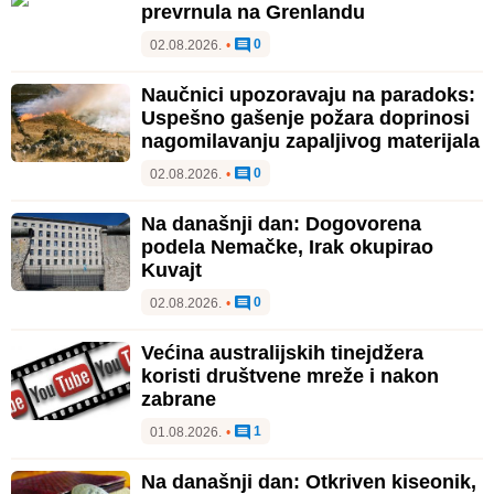
prevrnula na Grenlandu
0
02.08.2026.
•
Naučnici upozoravaju na paradoks:
Uspešno gašenje požara doprinosi
nagomilavanju zapaljivog materijala
0
02.08.2026.
•
Na današnji dan: Dogovorena
podela Nemačke, Irak okupirao
Kuvajt
0
02.08.2026.
•
Većina australijskih tinejdžera
koristi društvene mreže i nakon
zabrane
1
01.08.2026.
•
Na današnji dan: Otkriven kiseonik,