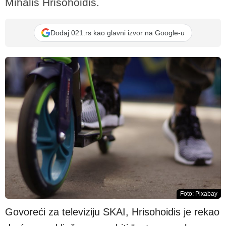
Mihalis Hrisohoidis.
Dodaj 021.rs kao glavni izvor na Google-u
Foto: Pixabay
Govoreći za televiziju SKAI, Hrisohoidis je rekao