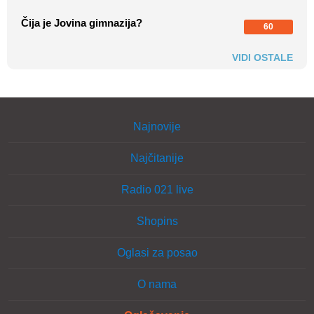
Čija je Jovina gimnazija?
60
VIDI OSTALE
Najnovije
Najčitanije
Radio 021 live
Shopins
Oglasi za posao
O nama