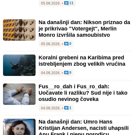
11
05.08.2026.
•
Na današnji dan: Nikson priznao da
je prikrivao "Votergejt", Merlin
Monro izvršila samoubistvo
0
05.08.2026.
•
Koralni grebeni na Karibima pred
istrebljenjem zbog velikih vrućina
0
04.08.2026.
•
Fus__ro_dah i Fus_ro_dah:
Uočavate li razliku? Sud nije i tako
osudio nevinog čoveka
1
04.08.2026.
•
Na današnji dan: Umro Hans
Kristijan Andersen, nacisti uhapsili
Anu Frank i njenu porodicu