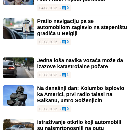
0
04.08.2026.
•
Pratio navigaciju pa se
automobilom zaglavio na stepeništu
gradića u Belgiji
0
03.08.2026.
•
Jedna loša navika vozača može da
izazove katastrofalne požare
1
03.08.2026.
•
Na današnji dan: Kolumbo isplovio
ka Americi, prvi radio talasi na
Balkanu, umro Solženjicin
0
03.08.2026.
•
Istraživanje otkrilo koji automobili
su najsmrtonosniji na putu