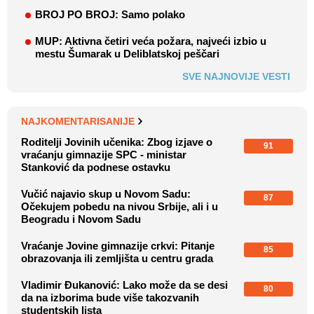
BROJ PO BROJ: Samo polako
MUP: Aktivna četiri veća požara, najveći izbio u
mestu Šumarak u Deliblatskoj peščari
SVE NAJNOVIJE VESTI
NAJKOMENTARISANIJE
Roditelji Jovinih učenika: Zbog izjave o
91
vraćanju gimnazije SPC - ministar
Stanković da podnese ostavku
Vučić najavio skup u Novom Sadu:
87
Očekujem pobedu na nivou Srbije, ali i u
Beogradu i Novom Sadu
Vraćanje Jovine gimnazije crkvi: Pitanje
85
obrazovanja ili zemljišta u centru grada
Vladimir Đukanović: Lako može da se desi
80
da na izborima bude više takozvanih
studentskih lista