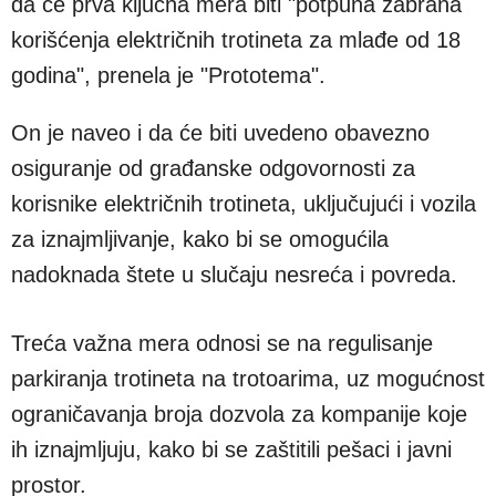
da će prva ključna mera biti "potpuna zabrana
korišćenja električnih trotineta za mlađe od 18
godina", prenela je "Prototema".
On je naveo i da će biti uvedeno obavezno
osiguranje od građanske odgovornosti za
korisnike električnih trotineta, uključujući i vozila
za iznajmljivanje, kako bi se omogućila
nadoknada štete u slučaju nesreća i povreda.
Treća važna mera odnosi se na regulisanje
parkiranja trotineta na trotoarima, uz mogućnost
ograničavanja broja dozvola za kompanije koje
ih iznajmljuju, kako bi se zaštitili pešaci i javni
prostor.