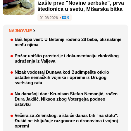
izašle prve "Novine serbske", prva
štedionica u svetu, Mišarska bitka
0
01.08.2026.
•
NAJNOVIJE
Baš lepa vest: U Betaniji rođeno 28 beba, bliznakinje
među njima
Požar uništio prostorije i dokumentaciju ekološkog
udruženja iz Valjeva
Nizak vodostaj Dunava kod Budimpešte otkrio
ostatke nemačkih vojnika i opreme iz Drugog
svetskog rata
Na današnji dan: Krunisan Stefan Nemanjić, rođen
Đura Jakšić, Nikson zbog Votergejta podneo
ostavku
Večera za Zelenskog, a šta će danas biti "na stolu":
Đukić ne isključuje razgovore o dronovima i vojnoj
opremi