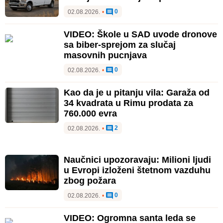
0
02.08.2026.
•
VIDEO: Škole u SAD uvode dronove
sa biber-sprejom za slučaj
masovnih pucnjava
0
02.08.2026.
•
Kao da je u pitanju vila: Garaža od
34 kvadrata u Rimu prodata za
760.000 evra
2
02.08.2026.
•
Naučnici upozoravaju: Milioni ljudi
u Evropi izloženi štetnom vazduhu
zbog požara
0
02.08.2026.
•
VIDEO: Ogromna santa leda se