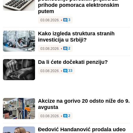
prihode pomoraca elektronskim
putem
3
03.08.2026.
•
Kako izgleda struktura stranih
investicija u Srbiji?
2
03.08.2026.
•
Da li ćete dočekati penziju?
33
03.08.2026.
•
Akcize na gorivo 20 odsto niže do 9.
avgusta
2
03.08.2026.
•
Đedović Handanović prodala udeo