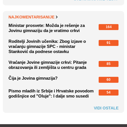
NAJKOMENTARISANIJE
Ministar prosvete: Možda je rešenje za
164
Jovinu gimnaziju da je vratimo crkvi
Roditelji Jovinih učenika: Zbog izjave o
91
vraćanju gimnazije SPC - ministar
Stanković da podnese ostavku
Vraćanje Jovine gimnazije crkvi: Pitanje
85
obrazovanja ili zemljišta u centru grada
Čija je Jovina gimnazija?
60
Pismo mladih iz Srbije i Hrvatske povodom
54
godišnjice od "Oluje": I dalje smo susedi
VIDI OSTALE