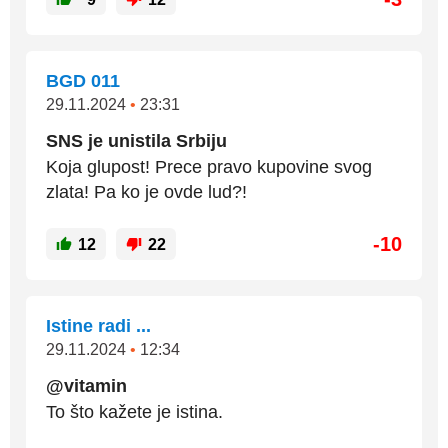
BGD 011
29.11.2024
•
23:31
SNS je unistila Srbiju
Koja glupost! Prece pravo kupovine svog
zlata! Pa ko je ovde lud?!
-10
12
22
Istine radi ...
29.11.2024
•
12:34
@vitamin
To što kažete je istina.