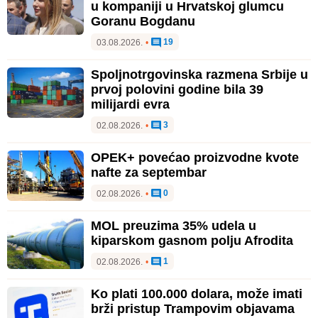
u kompaniji u Hrvatskoj glumcu
Goranu Bogdanu
19
03.08.2026.
•
Spoljnotrgovinska razmena Srbije u
prvoj polovini godine bila 39
milijardi evra
3
02.08.2026.
•
OPEK+ povećao proizvodne kvote
nafte za septembar
0
02.08.2026.
•
MOL preuzima 35% udela u
kiparskom gasnom polju Afrodita
1
02.08.2026.
•
Ko plati 100.000 dolara, može imati
brži pristup Trampovim objavama