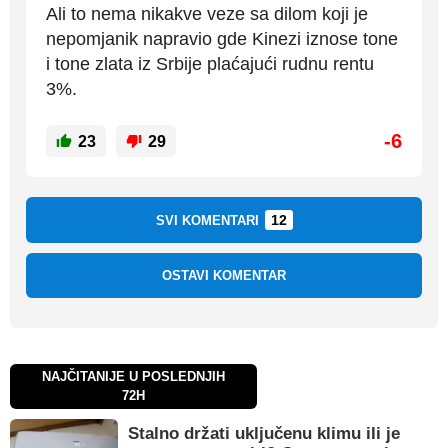
Ali to nema nikakve veze sa dilom koji je
nepomjanik napravio gde Kinezi iznose tone
i tone zlata iz Srbije plaćajući rudnu rentu
3%.
-6
23
29
12
SVI KOMENTARI
OSTAVI KOMENTAR
NAJČITANIJE U POSLEDNJIH
72H
Stalno držati uključenu klimu ili je