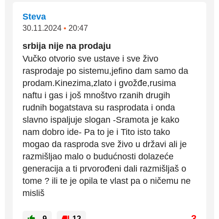
Steva
30.11.2024
•
20:47
srbija nije na prodaju
Vučko otvorio sve ustave i sve živo
rasprodaje po sistemu,jefino dam samo da
prodam.Kinezima,zlato i gvožđe,rusima
naftu i gas i još mnoštvo rzanih drugih
rudnih bogatstava su rasprodata i onda
slavno ispaljuje slogan -Sramota je kako
nam dobro ide- Pa to je i Tito isto tako
mogao da rasproda sve živo u državi ali je
razmišljao malo o budućnosti dolazeće
generacija a ti prvorođeni dali razmišljaš o
tome ? ili te je opila te vlast pa o ničemu ne
misliš
-3
9
12