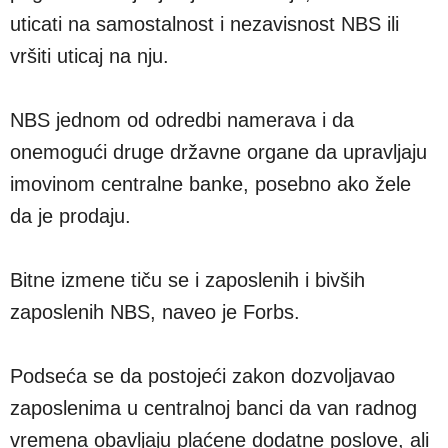
uticati na samostalnost i nezavisnost NBS ili
vršiti uticaj na nju.
NBS jednom od odredbi namerava i da
onemogući druge državne organe da upravljaju
imovinom centralne banke, posebno ako žele
da je prodaju.
Bitne izmene tiču se i zaposlenih i bivših
zaposlenih NBS, naveo je Forbs.
Podseća se da postojeći zakon dozvoljavao
zaposlenima u centralnoj banci da van radnog
vremena obavljaju plaćene dodatne poslove, ali