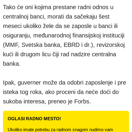
Tako će oni kojima prestane radni odnos u
centralnoj banci, morati da sačekaju šest
meseci ukoliko žele da se zaposle u banci ili
osiguranju, međunarodnoj finansijskoj instituciji
(MMF, Svetska banka, EBRD i dr.), revizorskoj
kući ili drugom licu čiji rad nadzire centralna
banka.
Ipak, guverner može da odobri zaposlenje i pre
isteka tog roka, ako proceni da neće doći do
sukoba interesa, preneo je Forbs.
OGLASI RADNO MESTO!
Ukoliko imate potrebu za radnom snagom nudimo vam