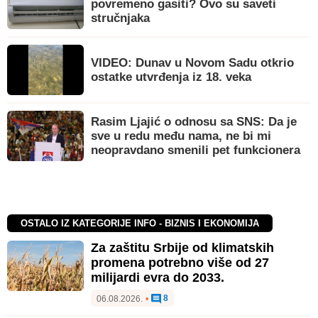
povremeno gasiti? Ovo su saveti
stručnjaka
VIDEO: Dunav u Novom Sadu otkrio
ostatke utvrđenja iz 18. veka
Rasim Ljajić o odnosu sa SNS: Da je
sve u redu među nama, ne bi mi
neopravdano smenili pet funkcionera
OSTALO IZ KATEGORIJE INFO - BIZNIS I EKONOMIJA
Za zaštitu Srbije od klimatskih
promena potrebno više od 27
milijardi evra do 2033.
8
06.08.2026.
•