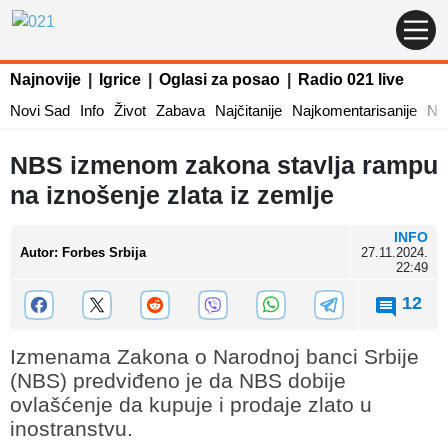
Najnovije
|
Igrice
|
Oglasi za posao
|
Radio 021 live
Novi Sad
Info
Život
Zabava
Najčitanije
Najkomentarisanije
Naj
NBS izmenom zakona stavlja rampu
na iznošenje zlata iz zemlje
INFO
Autor
:
Forbes Srbija
27.11.2024.
22:49
12
Izmenama Zakona o Narodnoj banci Srbije
(NBS) predviđeno je da NBS dobije
ovlašćenje da kupuje i prodaje zlato u
inostranstvu.