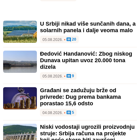
U Srbiji nikad više sunčanih dana, a
solarnih panela i dalje veoma malo
20
05.08.2026.
•
Đedović Handanović: Zbog niskog
Dunava upitan uvoz 20.000 tona
dizela
9
05.08.2026.
•
Građani se zadužuju brže od
privrede: Dug prema bankama
porastao 15,6 odsto
5
04.08.2026.
•
Niski vodostaji ugrozili proizvodnju
struje: Srbija računa na projekte
koji neće skoro biti završeni