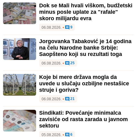
Dok se Mali hvali viškom, budžetski
minus posle uplate za "rafale"
skoro milijardu evra
9
06.08.2026.
•
Jorgovanka Tabaković je 14 godina
na čelu Narodne banke Srbije:
Saopšteno koji su rezultati toga
25
06.08.2026.
•
Koje bi mere država mogla da
uvede u slučaju ozbiljne nestašice
struje i goriva?
21
06.08.2026.
•
Sindikati: Povećanje minimalca
zavisiće od rasta zarada u javnom
sektoru
6
05.08.2026.
•