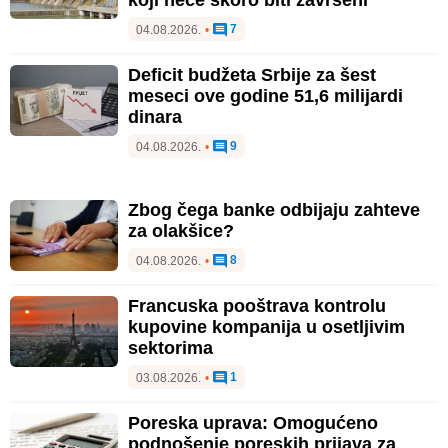
7
04.08.2026.
•
Deficit budžeta Srbije za šest
meseci ove godine 51,6 milijardi
dinara
9
04.08.2026.
•
Zbog čega banke odbijaju zahteve
za olakšice?
8
04.08.2026.
•
Francuska pooštrava kontrolu
kupovine kompanija u osetljivim
sektorima
1
03.08.2026.
•
Poreska uprava: Omogućeno
podnošenje poreskih prijava za