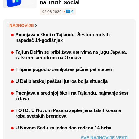
na Truth Social
4
02.08.2026.
•
NAJNOVIJE
Pucnjava u školi u Tajlandu: Šestoro mrtvih,
napadač 14-godišnjak
Tajfun Delfin se približava ostrvima na jugu Japana,
zatvoren aerodrom na Okinavi
Filipine pogodio zemljotres jačine pet stepeni
U Deliblatskoj peščari jutros bolja situacija
Pucnjava u srednjoj školi na Tajlandu, najmanje šest
žrtava
FOTO: U Novom Pazaru zaplenjena falsifikovana
roba svetskih brendova
U Novom Sadu za jedan dan rođeno 14 beba
SVE NAJNOVIJE VESTI