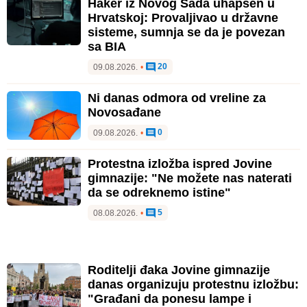
Haker iz Novog Sada uhapšen u
Hrvatskoj: Provaljivao u državne
sisteme, sumnja se da je povezan
sa BIA
20
09.08.2026.
•
Ni danas odmora od vreline za
Novosađane
0
09.08.2026.
•
Protestna izložba ispred Jovine
gimnazije: "Ne možete nas naterati
da se odreknemo istine"
5
08.08.2026.
•
Roditelji đaka Jovine gimnazije
danas organizuju protestnu izložbu:
"Građani da ponesu lampe i