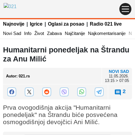
Najnovije
|
Igrice
|
Oglasi za posao
|
Radio 021 live
Novi Sad
Info
Život
Zabava
Najčitanije
Najkomentarisanije
Naj
Humanitarni ponedeljak na Štrandu
za Anu Milić
NOVI SAD
Autor
:
021.rs
11.05.2026.
13:15 > 07:05
2
Prva ovogodišnja akcija "Humanitarni
ponedeljak" na Štrandu biće posvećena
osmogodišnjoj devojčici Ani Milić.