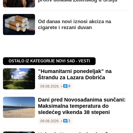
Od danas novi iznosi akciza na
cigarete i rezani duvan
OSTALO IZ KATEGORIJE NOVI SAD - VESTI
"Humanitarni ponedeljak" na
Štrandu za Lazara Dobrića
0
09.08.2026.
•
Dani pred Novosađanima sunčani:
Maksimalna temperatura do
sledećeg vikenda 38 stepeni
1
09.08.2026.
•