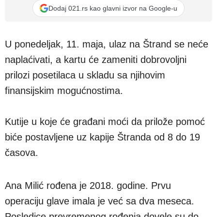
Dodaj 021.rs kao glavni izvor na Google-u
U ponedeljak, 11. maja, ulaz na Štrand se neće
naplaćivati, a kartu će zameniti dobrovoljni
prilozi posetilaca u skladu sa njihovim
finansijskim mogućnostima.
Kutije u koje će građani moći da prilože pomoć
biće postavljene uz kapije Štranda od 8 do 19
časova.
Ana Milić rođena je 2018. godine. Prvu
operaciju glave imala je već sa dva meseca.
Posledice prevremenog rođenja dovele su do