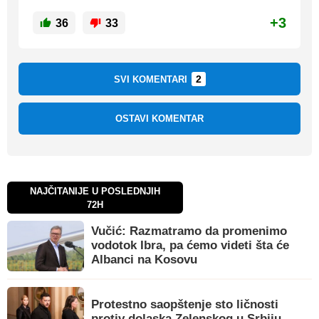
+3
36
33
2
SVI KOMENTARI
OSTAVI KOMENTAR
NAJČITANIJE U POSLEDNJIH
72H
Vučić: Razmatramo da promenimo
vodotok Ibra, pa ćemo videti šta će
Albanci na Kosovu
Protestno saopštenje sto ličnosti
protiv dolaska Zelenskog u Srbiju