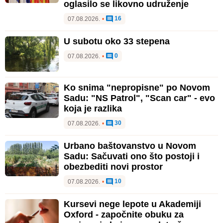
oglasilo se likovno udruženje
16
07.08.2026.
•
U subotu oko 33 stepena
0
07.08.2026.
•
Ko snima "nepropisne" po Novom
Sadu: "NS Patrol", "Scan car" - evo
koja je razlika
30
07.08.2026.
•
Urbano baštovanstvo u Novom
Sadu: Sačuvati ono što postoji i
obezbediti novi prostor
10
07.08.2026.
•
Kursevi nege lepote u Akademiji
Oxford - započnite obuku za