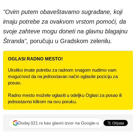
"Ovim putem obaveštavamo sugrađane, koji
imaju potrebe za ovakvom vrstom pomoći, da
svoje zahteve mogu doneti na glavnu blagajnu
Štranda",
poručuju u Gradskom zelenilu.
OGLASI RADNO MESTO!
Ukoliko imate potrebu za radnom snagom nudimo vam
mogućnost da na jednostavan način oglasite poziciju za
posao.
Radno mesto možete oglasiti u odeljku Oglasi za posao ili
jednostavno klikom na ovu poruku.
Dodaj 021.rs kao glavni izvor na Google-u