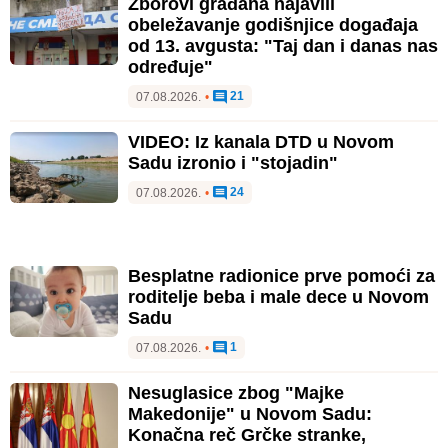
Zborovi građana najavili
obeležavanje godišnjice događaja
od 13. avgusta: "Taj dan i danas nas
određuje"
21
07.08.2026.
•
VIDEO: Iz kanala DTD u Novom
Sadu izronio i "stojadin"
24
07.08.2026.
•
Besplatne radionice prve pomoći za
roditelje beba i male dece u Novom
Sadu
1
07.08.2026.
•
Nesuglasice zbog "Majke
Makedonije" u Novom Sadu:
Konačna reč Grčke stranke,