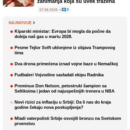
zanimanja koja su uvek tražena
0
07.08.2026.
•
NAJNOVIJE
Kiparski ministar: Evropa bi mogla da počne da
dobija naš gas u martu 2028.
Pesme Tejlor Svift uklonjene iz objava Trampovog
tima
Dva drona primećena iznad vojne baze u Nemačkoj
Fudbaleri Vojvodine savladali ekipu Radnika
Preminuo Don Nelson, petostruki šampion sa
Seltiksima i jedan od najuspešnijih trenera u NBA
Novi rizici za inflaciju u Srbiji: Da li nas do kraja
godine čekaju nova poskupljenja?
Mladi vaterpolisti Srbije osvojili bronzu na Svetskom
prvenstvu