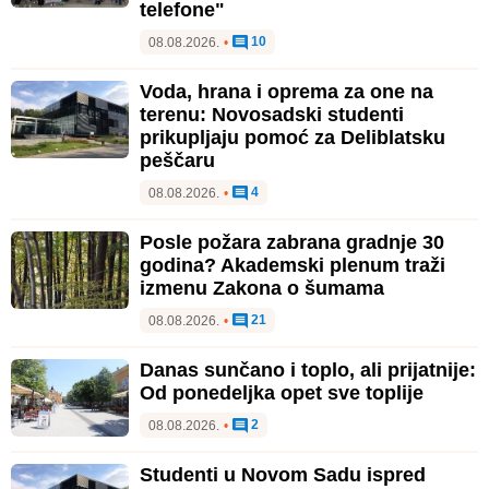
telefone"
10
08.08.2026.
•
Voda, hrana i oprema za one na
terenu: Novosadski studenti
prikupljaju pomoć za Deliblatsku
peščaru
4
08.08.2026.
•
Posle požara zabrana gradnje 30
godina? Akademski plenum traži
izmenu Zakona o šumama
21
08.08.2026.
•
Danas sunčano i toplo, ali prijatnije:
Od ponedeljka opet sve toplije
2
08.08.2026.
•
Studenti u Novom Sadu ispred