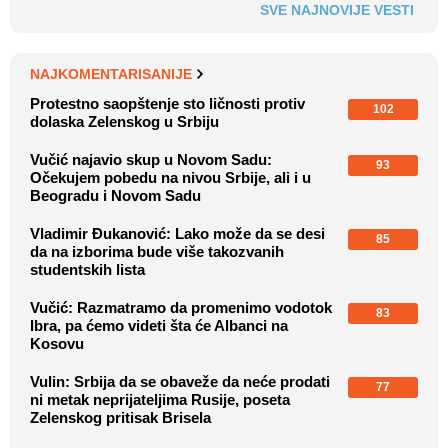
SVE NAJNOVIJE VESTI
NAJKOMENTARISANIJE
Protestno saopštenje sto ličnosti protiv
102
dolaska Zelenskog u Srbiju
Vučić najavio skup u Novom Sadu:
93
Očekujem pobedu na nivou Srbije, ali i u
Beogradu i Novom Sadu
Vladimir Đukanović: Lako može da se desi
85
da na izborima bude više takozvanih
studentskih lista
Vučić: Razmatramo da promenimo vodotok
83
Ibra, pa ćemo videti šta će Albanci na
Kosovu
Vulin: Srbija da se obaveže da neće prodati
77
ni metak neprijateljima Rusije, poseta
Zelenskog pritisak Brisela