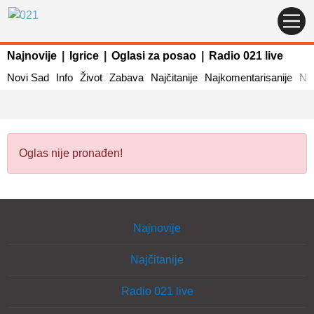
Najnovije
|
Igrice
|
Oglasi za posao
|
Radio 021 live
Novi Sad
Info
Život
Zabava
Najčitanije
Najkomentarisanije
Naj
Oglas nije pronađen!
Najnovije
Najčitanije
Radio 021 live