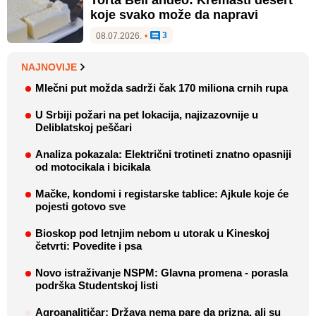
Torta Beli anđeo: Kremasti desert
koje svako može da napravi
3
08.07.2026.
•
NAJNOVIJE
Mlečni put možda sadrži čak 170 miliona crnih rupa
U Srbiji požari na pet lokacija, najizazovnije u
Deliblatskoj peščari
Analiza pokazala: Električni trotineti znatno opasniji
od motocikala i bicikala
Mačke, kondomi i registarske tablice: Ajkule koje će
pojesti gotovo sve
Bioskop pod letnjim nebom u utorak u Kineskoj
četvrti: Povedite i psa
Novo istraživanje NSPM: Glavna promena - porasla
podrška Studentskoj listi
Agroanalitičar: Država nema pare da prizna, ali su