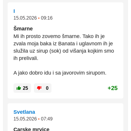
I
15.05.2026
•
09:16
Šmarne
Mi ih prosto zovemo šmarne. Tako ih je
zvala moja baka iz Banata i uglavnom ih je
služila uz sirup (sok) od višanja kojkim smo
ih prelivali.
A jako dobro idu i sa javorovim sirupom.
+25
25
0
Svetlana
15.05.2026
•
07:49
Carske mrvice