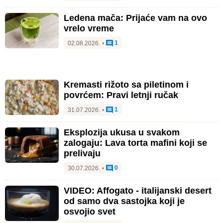
Ledena mača: Prijaće vam na ovo
vrelo vreme
1
02.08.2026.
•
Kremasti rižoto sa piletinom i
povrćem: Pravi letnji ručak
1
31.07.2026.
•
Eksplozija ukusa u svakom
zalogaju: Lava torta mafini koji se
prelivaju
0
30.07.2026.
•
VIDEO: Affogato - italijanski desert
od samo dva sastojka koji je
osvojio svet