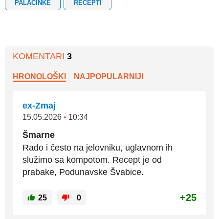
PALAČINKE
RECEPTI
KOMENTARI
3
HRONOLOŠKI
NAJPOPULARNIJI
ex-Zmaj
15.05.2026
•
10:34
Šmarne
Rado i često na jelovniku, uglavnom ih
služimo sa kompotom. Recept je od
prabake, Podunavske Švabice.
+25
25
0