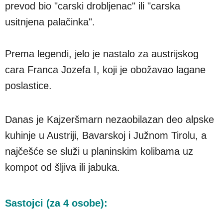
prevod bio "carski drobljenac" ili "carska
usitnjena palačinka".
Prema legendi, jelo je nastalo za austrijskog
cara Franca Jozefa I, koji je obožavao lagane
poslastice.
Danas je Kajzeršmarn nezaobilazan deo alpske
kuhinje u Austriji, Bavarskoj i Južnom Tirolu, a
najčešće se služi u planinskim kolibama uz
kompot od šljiva ili jabuka.
Sastojci (za 4 osobe):