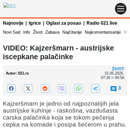
Najnovije
|
Igrice
|
Oglasi za posao
|
Radio 021 live
Novi Sad
Info
Život
Zabava
Najčitanije
Najkomentarisanije
Naj
VIDEO: Kajzeršmarn - austrijske
iscepkane palačinke
ŽIVOT
Autor
:
021.rs
15.05.2026.
07:20 > 04:56
3
Kajzeršmarn je jedno od najpoznatijih jela
austrijske kuhinje - raskošna, vazdušasta
carska palačinka koja se tokom pečenja
cepka na komade i posipa šećerom u prahu.