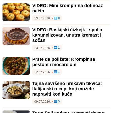
VIDEO: Mini krompir na dofinoaz
način
0
13.07.2026.
•
VIDEO: Baskijski čizkejk - spolja
karamelizovan, unutra kremast i
sočan
1
13.07.2026.
•
Prste da poližete: Krompir sa
pestom i mocarelom
1
12.07.2026.
•
Tajna savršeno hrskavih tikvica:
Italijanski recept koji možete
napraviti kod kuće
5
09.07.2026.
•