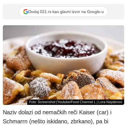
Dodaj 021.rs kao glavni izvor na Google-u
Foto: Screenshot (Youtube/Food Channel L | Lora Naydenov
Naziv dolazi od nemačkih reči Kaiser (car) i
Schmarrn (nešto iskidano, zbrkano), pa bi