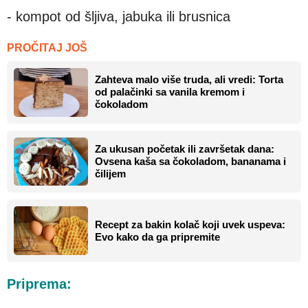
- kompot od šljiva, jabuka ili brusnica
PROČITAJ JOŠ
Zahteva malo više truda, ali vredi: Torta
od palačinki sa vanila kremom i
čokoladom
Za ukusan početak ili završetak dana:
Ovsena kaša sa čokoladom, bananama i
čilijem
Recept za bakin kolač koji uvek uspeva:
Evo kako da ga pripremite
Priprema: