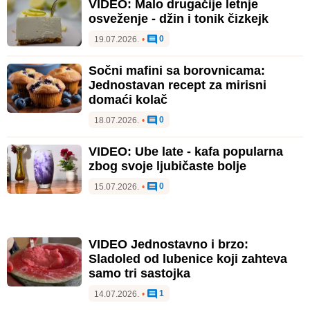
VIDEO: Malo drugačije letnje
osveženje - džin i tonik čizkejk
0
19.07.2026.
•
Sočni mafini sa borovnicama:
Jednostavan recept za mirisni
domaći kolač
0
18.07.2026.
•
VIDEO: Ube late - kafa popularna
zbog svoje ljubičaste bolje
0
15.07.2026.
•
VIDEO Jednostavno i brzo:
Sladoled od lubenice koji zahteva
samo tri sastojka
1
14.07.2026.
•