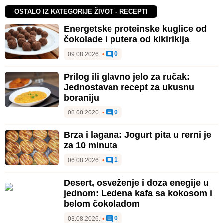
OSTALO IZ KATEGORIJE ŽIVOT - RECEPTI
Energetske proteinske kuglice od
čokolade i putera od kikirikija
0
09.08.2026.
•
Prilog ili glavno jelo za ručak:
Jednostavan recept za ukusnu
boraniju
0
08.08.2026.
•
Brza i lagana: Jogurt pita u rerni je
za 10 minuta
1
06.08.2026.
•
Desert, osveženje i doza enegije u
jednom: Ledena kafa sa kokosom i
belom čokoladom
0
03.08.2026.
•