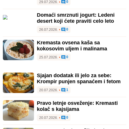
0
29.07.2026.
•
Domaći smrznuti jogurt: Ledeni
desert koji ćete praviti celo leto
0
26.07.2026.
•
Kremasta ovsena kaša sa
kokosovim uljem i malinama
0
25.07.2026.
•
Sjajan dodatak ili jelo za sebe:
Krompir punjen spanaćem i fetom
1
20.07.2026.
•
Pravo letnje osveženje: Kremasti
kolač s kajsijama
0
20.07.2026.
•