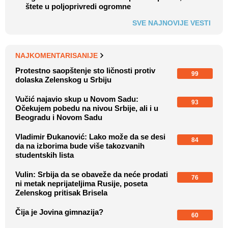
štete u poljoprivredi ogromne
SVE NAJNOVIJE VESTI
NAJKOMENTARISANIJE
Protestno saopštenje sto ličnosti protiv
99
dolaska Zelenskog u Srbiju
Vučić najavio skup u Novom Sadu:
93
Očekujem pobedu na nivou Srbije, ali i u
Beogradu i Novom Sadu
Vladimir Đukanović: Lako može da se desi
84
da na izborima bude više takozvanih
studentskih lista
Vulin: Srbija da se obaveže da neće prodati
76
ni metak neprijateljima Rusije, poseta
Zelenskog pritisak Brisela
Čija je Jovina gimnazija?
60