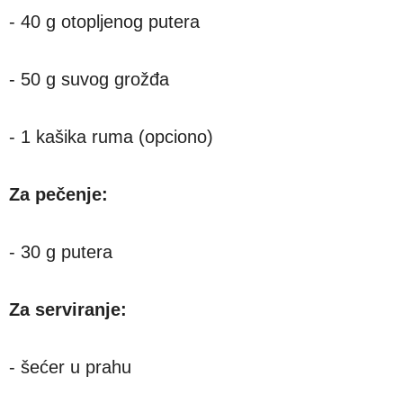
- 40 g otopljenog putera
- 50 g suvog grožđa
- 1 kašika ruma (opciono)
Za pečenje:
- 30 g putera
Za serviranje:
- šećer u prahu