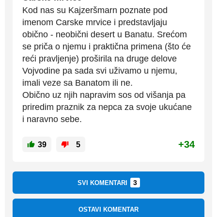
Kod nas su Kajzeršmarn poznate pod
imenom Carske mrvice i predstavljaju
obično - neobični desert u Banatu. Srećom
se priča o njemu i praktična primena (što će
reći pravljenje) proširila na druge delove
Vojvodine pa sada svi uživamo u njemu,
imali veze sa Banatom ili ne.
Obično uz njih napravim sos od višanja pa
priredim praznik za nepca za svoje ukućane
i naravno sebe.
+34
39
5
3
SVI KOMENTARI
OSTAVI KOMENTAR