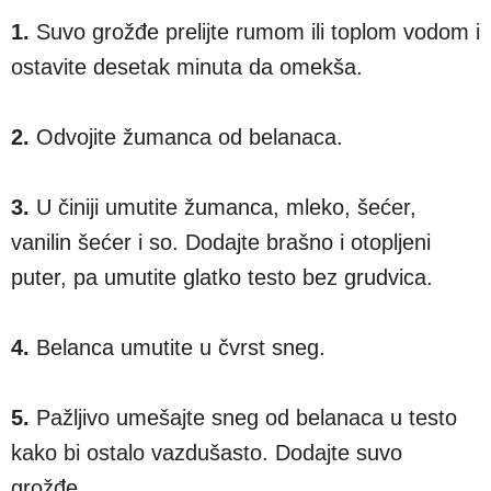
1.
Suvo grožđe prelijte rumom ili toplom vodom i
ostavite desetak minuta da omekša.
2.
Odvojite žumanca od belanaca.
3.
U činiji umutite žumanca, mleko, šećer,
vanilin šećer i so. Dodajte brašno i otopljeni
puter, pa umutite glatko testo bez grudvica.
4.
Belanca umutite u čvrst sneg.
5.
Pažljivo umešajte sneg od belanaca u testo
kako bi ostalo vazdušasto. Dodajte suvo
grožđe.