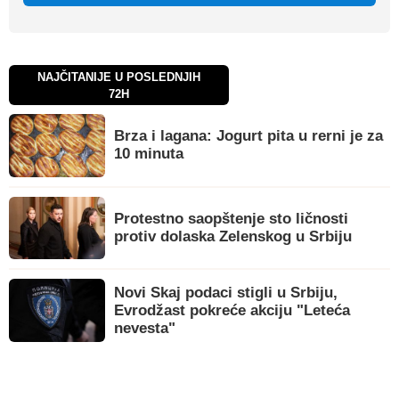
NAJČITANIJE U POSLEDNJIH
72H
Brza i lagana: Jogurt pita u rerni je za
10 minuta
Protestno saopštenje sto ličnosti
protiv dolaska Zelenskog u Srbiju
Novi Skaj podaci stigli u Srbiju,
Evrodžast pokreće akciju "Leteća
nevesta"