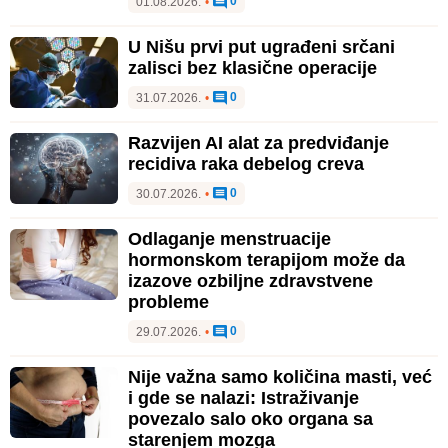
0
01.08.2026.
•
U Nišu prvi put ugrađeni srčani
zalisci bez klasične operacije
0
31.07.2026.
•
Razvijen AI alat za predviđanje
recidiva raka debelog creva
0
30.07.2026.
•
Odlaganje menstruacije
hormonskom terapijom može da
izazove ozbiljne zdravstvene
probleme
0
29.07.2026.
•
Nije važna samo količina masti, već
i gde se nalazi: Istraživanje
povezalo salo oko organa sa
starenjem mozga