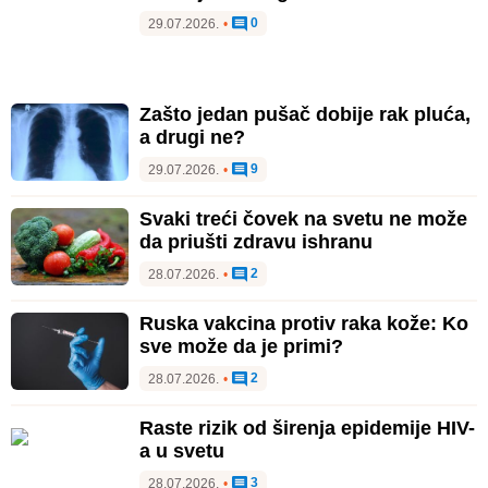
0
29.07.2026.
•
Zašto jedan pušač dobije rak pluća,
a drugi ne?
9
29.07.2026.
•
Svaki treći čovek na svetu ne može
da priušti zdravu ishranu
2
28.07.2026.
•
Ruska vakcina protiv raka kože: Ko
sve može da je primi?
2
28.07.2026.
•
Raste rizik od širenja epidemije HIV-
a u svetu
3
28.07.2026.
•