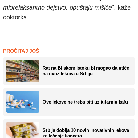
miorelaksantno dejstvo, opuštaju mišiće
", kaže
doktorka.
PROČITAJ JOŠ
Rat na Bliskom istoku bi mogao da utiče
na uvoz lekova u Srbiju
Ove lekove ne treba piti uz jutarnju kafu
Srbija dobija 10 novih inovativnih lekova
za lečenje kancera