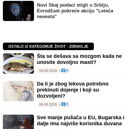
Novi Skaj podaci stigli u Srbiju,
Evrodžast pokreće akciju "Leteća
nevesta"
OSTALO IZ KATEGORIJE ŽIVOT - ZDRAVLJE
Šta se dešava sa mozgom kada ne
unosite dovoljno masti?
0
09.08.2026.
•
Da li je zbog lekova potrebno
prekinuti dojenje i koji su
dozvoljeni?
0
08.08.2026.
•
Sve manje pušača u EU, Bugarska i
dalje ima najviše korisnika duvana