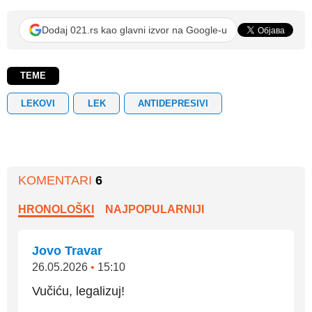
Dodaj 021.rs kao glavni izvor na Google-u
TEME
LEKOVI
LEK
ANTIDEPRESIVI
KOMENTARI
6
HRONOLOŠKI
NAJPOPULARNIJI
Jovo Travar
26.05.2026
•
15:10
Vučiću, legalizuj!