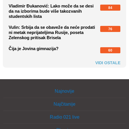
Vladimir Đukanović: Lako može da se desi
84
da na izborima bude više takozvanih
studentskih lista
Vulin: Srbija da se obaveže da neće prodati
76
ni metak neprijateljima Rusije, poseta
Zelenskog pritisak Brisela
Čija je Jovina gimnazija?
60
VIDI OSTALE
Najnovije
Najčitanije
Radio 021 live