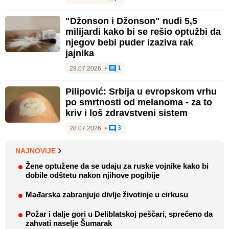
"Džonson i Džonson" nudi 5,5
milijardi kako bi se rešio optužbi da
njegov bebi puder izaziva rak
jajnika
1
28.07.2026.
•
Pilipović: Srbija u evropskom vrhu
po smrtnosti od melanoma - za to
kriv i loš zdravstveni sistem
3
28.07.2026.
•
NAJNOVIJE
Žene optužene da se udaju za ruske vojnike kako bi
dobile odštetu nakon njihove pogibije
Mađarska zabranjuje divlje životinje u cirkusu
Požar i dalje gori u Deliblatskoj peščari, sprečeno da
zahvati naselje Šumarak