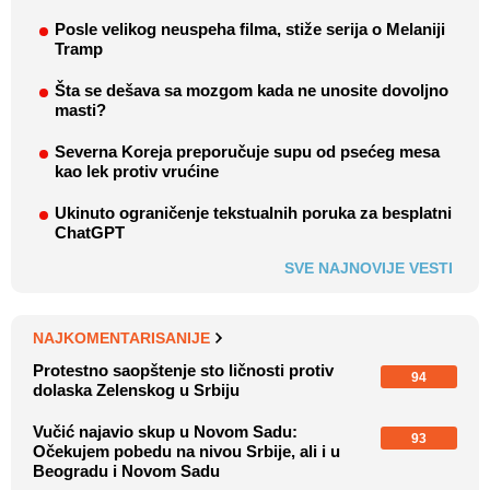
Posle velikog neuspeha filma, stiže serija o Melaniji
Tramp
Šta se dešava sa mozgom kada ne unosite dovoljno
masti?
Severna Koreja preporučuje supu od psećeg mesa
kao lek protiv vrućine
Ukinuto ograničenje tekstualnih poruka za besplatni
ChatGPT
SVE NAJNOVIJE VESTI
NAJKOMENTARISANIJE
Protestno saopštenje sto ličnosti protiv
94
dolaska Zelenskog u Srbiju
Vučić najavio skup u Novom Sadu:
93
Očekujem pobedu na nivou Srbije, ali i u
Beogradu i Novom Sadu