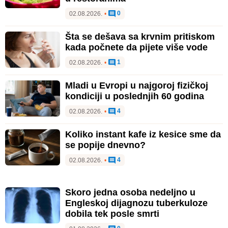
0
02.08.2026.
•
Šta se dešava sa krvnim pritiskom
kada počnete da pijete više vode
1
02.08.2026.
•
Mladi u Evropi u najgoroj fizičkoj
kondiciji u poslednjih 60 godina
4
02.08.2026.
•
Koliko instant kafe iz kesice sme da
se popije dnevno?
4
02.08.2026.
•
Skoro jedna osoba nedeljno u
Engleskoj dijagnozu tuberkuloze
dobila tek posle smrti