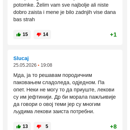
potomke. Želim vam sve najbolje ali niste
dobro zaista i mene je bilo zadnjih vise dana
bas strah
+1
15
14
Slucaj
25.05.2026
•
19:08
Мда, ја то решавам породичним
паковањем сладоледа, одједном. Па
опет. Неки не могу то да приуште, лекови
су им јефтинији. Др би морала пажљивије
да говори о овој теми јер су многим
људима лекови заиста потребни.
+8
13
5