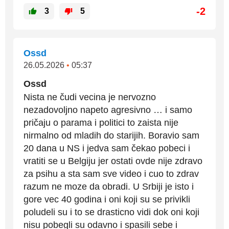
-2
3
5
Ossd
26.05.2026
•
05:37
Ossd
Nista ne čudi vecina je nervozno
nezadovoljno napeto agresivno … i samo
pričaju o parama i politici to zaista nije
nirmalno od mladih do starijih. Boravio sam
20 dana u NS i jedva sam čekao pobeci i
vratiti se u Belgiju jer ostati ovde nije zdravo
za psihu a sta sam sve video i cuo to zdrav
razum ne moze da obradi. U Srbiji je isto i
gore vec 40 godina i oni koji su se privikli
poludeli su i to se drasticno vidi dok oni koji
nisu pobegli su odavno i spasili sebe i