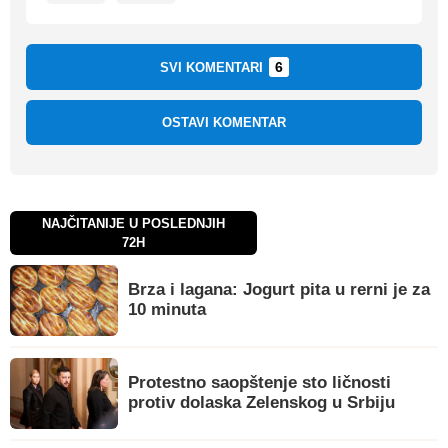
6
SVI KOMENTARI
OSTAVI KOMENTAR
NAJČITANIJE U POSLEDNJIH
72H
Brza i lagana: Jogurt pita u rerni je za
10 minuta
Protestno saopštenje sto ličnosti
protiv dolaska Zelenskog u Srbiju