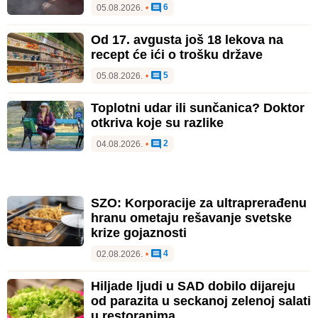
6
05.08.2026.
•
Od 17. avgusta još 18 lekova na
recept će ići o trošku države
5
05.08.2026.
•
Toplotni udar ili sunčanica? Doktor
otkriva koje su razlike
2
04.08.2026.
•
SZO: Korporacije za ultraprerađenu
hranu ometaju rešavanje svetske
krize gojaznosti
4
02.08.2026.
•
Hiljade ljudi u SAD dobilo dijareju
od parazita u seckanoj zelenoj salati
u restoranima