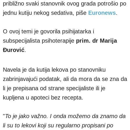
približno svaki stanovnik ovog grada potrošio po
jednu kutiju nekog sedativa, piše
Euronews
.
O ovoj temi je govorila psihijatarka i
subspecijalista psihoterapije
prim. dr Marija
Đurović
.
Navela je da kutija lekova po stanovniku
zabrinjavajući podatak, ali da mora da se zna da
li je prepisana od strane specijaliste ili je
kupljena u apoteci bez recepta.
"
To je jako važno. I onda možemo da znamo da
li su to lekovi koji su regularno propisani po