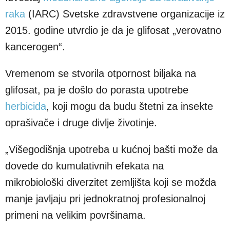
raka
(IARC) Svetske zdravstvene organizacije iz
2015. godine utvrdio je da je glifosat „verovatno
kancerogen“.
Vremenom se stvorila otpornost biljaka na
glifosat, pa je došlo do porasta upotrebe
herbicida
, koji mogu da budu štetni za insekte
oprašivače i druge divlje životinje.
„Višegodišnja upotreba u kućnoj bašti može da
dovede do kumulativnih efekata na
mikrobiološki diverzitet zemljišta koji se možda
manje javljaju pri jednokratnoj profesionalnoj
primeni na velikim površinama.