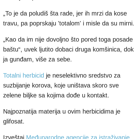
„To je da poludiš šta rade, jer ih mrzi da kose
travu, pa poprskaju 'totalom' i misle da su mirni.
„Kao da im nije dovoljno što pored toga posade
baštu“, uvek ljutito dobaci druga komšinica, dok
ja gunđam, više za sebe.
Totalni herbicid
je neselektivno sredstvo za
suzbijanje korova, koje uništava skoro sve
zelene biljke sa kojima dođe u kontakt.
Najpoznatija materija u ovim herbicidima je
glifosat.
Izveštaj
Međunarodne agencije za istraživanje