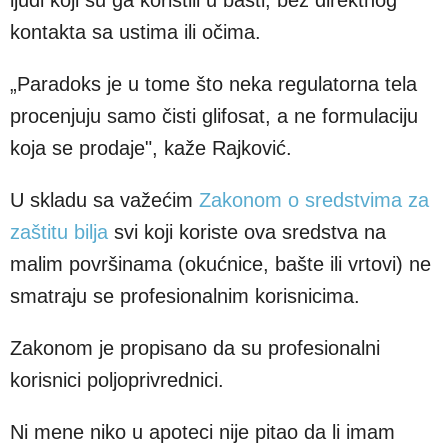
ljudi koji su ga koristili u bašti, bez direktnog
kontakta sa ustima ili očima.
„Paradoks je u tome što neka regulatorna tela
procenjuju samo čisti glifosat, a ne formulaciju
koja se prodaje", kaže Rajković.
U skladu sa važećim
Zakonom o sredstvima za
zaštitu bilja
svi koji koriste ova sredstva na
malim površinama (okućnice, bašte ili vrtovi) ne
smatraju se profesionalnim korisnicima.
Zakonom je propisano da su profesionalni
korisnici poljoprivrednici.
Ni mene niko u apoteci nije pitao da li imam