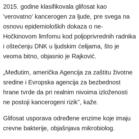
2015. godine klasifikovala glifosat kao
'verovatno' kancerogen za ljude, pre svega na
osnovu epidemioloških dokaza o ne-
Hočkinovom limfomu kod poljoprivrednih radnika
i oštećenju DNK u ljudskim ćelijama, što je
veoma bitno, objasnio je Rajković.
„Međutim, američka Agencija za zaštitu životne
sredine i Evropska agencija za bezbednost
hrane tvrde da pri realnim nivoima izloženosti
ne postoji kancerogeni rizik", kaže.
Glifosat usporava određene enzime koje imaju
crevne bakterije, objašnjava mikrobiolog.