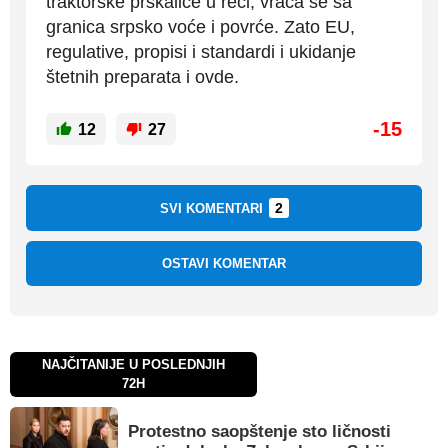
traktorske prskalice u reci, vraća se sa
granica srpsko voće i povrće. Zato EU,
regulative, propisi i standardi i ukidanje
štetnih preparata i ovde.
-15
12
27
2
SVI KOMENTARI
OSTAVI KOMENTAR
NAJČITANIJE U POSLEDNJIH
72H
Protestno saopštenje sto ličnosti