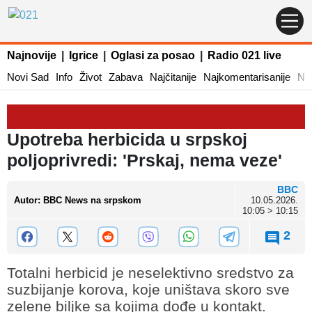
Najnovije
|
Igrice
|
Oglasi za posao
|
Radio 021 live
Novi Sad
Info
Život
Zabava
Najčitanije
Najkomentarisanije
Naj
Upotreba herbicida u srpskoj
poljoprivredi: 'Prskaj, nema veze'
BBC
Autor
:
BBC News na srpskom
10.05.2026.
10:05 > 10:15
2
Totalni herbicid je neselektivno sredstvo za
suzbijanje korova, koje uništava skoro sve
zelene biljke sa kojima dođe u kontakt.