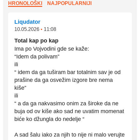
HRONOLOŠKI
NAJPOPULARNIJI
Liqudator
10.05.2026
•
11:08
Total kap po kap
Ima po Vojvodini gde se kaže:
“Idem da polivam”
ili
“ idem da ga tuširam bar totalnim sav je od
prašine da ga osvežim izgore bre nema
kiše”
ili
“ a da ga nakvasimo onim za široke da ne
buja od ov kiše ako sad ne uvatim momenat
biće ko džungla do nedelje “
A sad šalu iako za njih to nije ni malo verujte