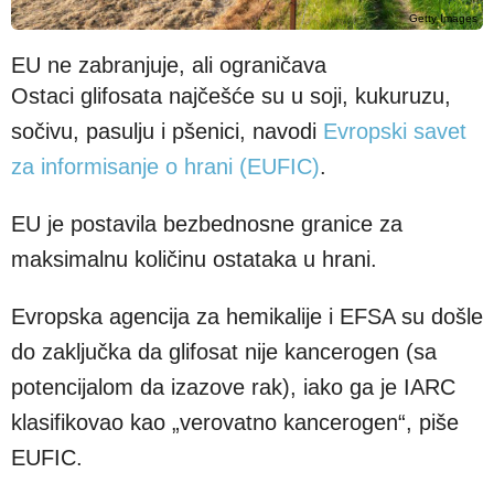
Getty Images
EU ne zabranjuje, ali ograničava
Ostaci glifosata najčešće su u soji, kukuruzu,
sočivu, pasulju i pšenici, navodi
Evropski savet
za informisanje o hrani (EUFIC)
.
EU je postavila bezbednosne granice za
maksimalnu količinu ostataka u hrani.
Evropska agencija za hemikalije i EFSA su došle
do zaključka da glifosat nije kancerogen (sa
potencijalom da izazove rak), iako ga je IARC
klasifikovao kao „verovatno kancerogen“, piše
EUFIC.