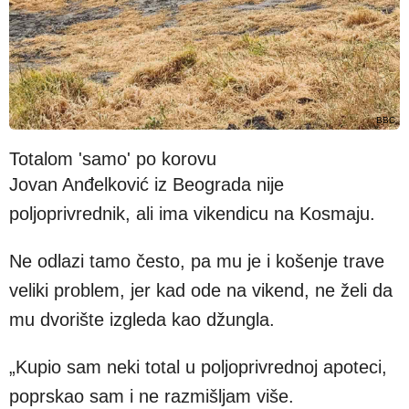
BBC
Totalom 'samo' po korovu
Jovan Anđelković iz Beograda nije
poljoprivrednik, ali ima vikendicu na Kosmaju.
Ne odlazi tamo često, pa mu je i košenje trave
veliki problem, jer kad ode na vikend, ne želi da
mu dvorište izgleda kao džungla.
„Kupio sam neki total u poljoprivrednoj apoteci,
poprskao sam i ne razmišljam više.