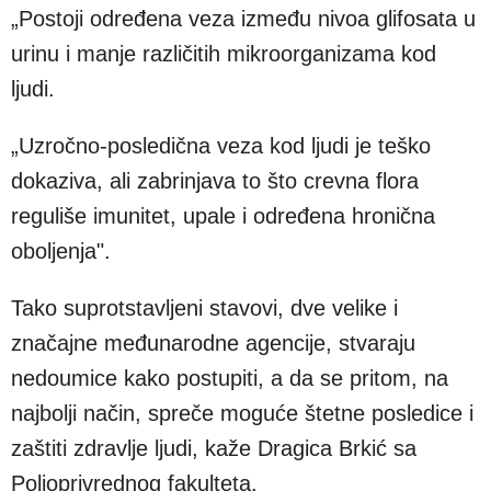
„Postoji određena veza između nivoa glifosata u
urinu i manje različitih mikroorganizama kod
ljudi.
„Uzročno-posledična veza kod ljudi je teško
dokaziva, ali zabrinjava to što crevna flora
reguliše imunitet, upale i određena hronična
oboljenja".
Tako suprotstavljeni stavovi, dve velike i
značajne međunarodne agencije, stvaraju
nedoumice kako postupiti, a da se pritom, na
najbolji način, spreče moguće štetne posledice i
zaštiti zdravlje ljudi, kaže Dragica Brkić sa
Poljoprivrednog fakulteta.