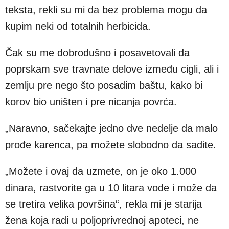
teksta, rekli su mi da bez problema mogu da
kupim neki od totalnih herbicida.
Čak su me dobrodušno i posavetovali da
poprskam sve travnate delove između cigli, ali i
zemlju pre nego što posadim baštu, kako bi
korov bio uništen i pre nicanja povrća.
„Naravno, sačekajte jedno dve nedelje da malo
prođe karenca, pa možete slobodno da sadite.
„Možete i ovaj da uzmete, on je oko 1.000
dinara, rastvorite ga u 10 litara vode i može da
se tretira velika površina“, rekla mi je starija
žena koja radi u poljoprivrednoj apoteci, ne