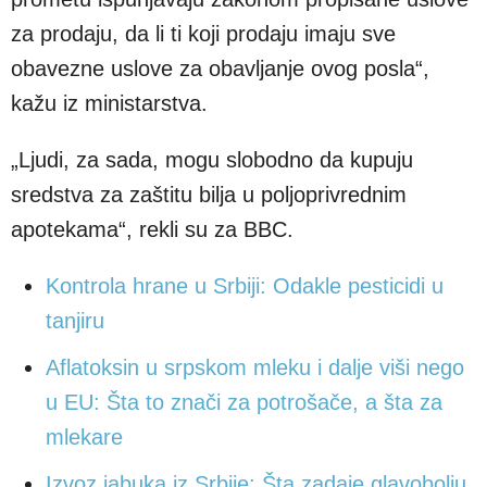
za prodaju, da li ti koji prodaju imaju sve
obavezne uslove za obavljanje ovog posla“,
kažu iz ministarstva.
„Ljudi, za sada, mogu slobodno da kupuju
sredstva za zaštitu bilja u poljoprivrednim
apotekama“, rekli su za BBC.
Kontrola hrane u Srbiji: Odakle pesticidi u
tanjiru
Aflatoksin u srpskom mleku i dalje viši nego
u EU: Šta to znači za potrošače, a šta za
mlekare
Izvoz jabuka iz Srbije: Šta zadaje glavobolju