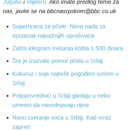
Jutjubu
i
Vajberu
. Ako imate predlog teme za
nas, javite se na bbcnasrpskom@bbc.co.uk
Superhrana za pčele: Nova nada za
opstanak najvažnijih oprašivača
Zašto kilogram trešanja košta 1.500 dinara
Šta je izazvalo pomor pčela u Srbiji
Kukuruz i soja najteže pogođeni sušom u
Srbiji
Poljoprivrednici u Srbiji gledaju u nebo
umesto da navodnjavaju njive
Rano cvetanje voća u Srbiji: Kad mraz
zapreti