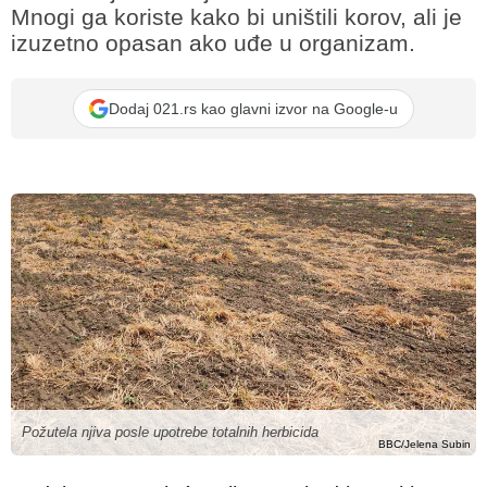
Mnogi ga koriste kako bi uništili korov, ali je
izuzetno opasan ako uđe u organizam.
Dodaj 021.rs kao glavni izvor na Google-u
Požutela njiva posle upotrebe totalnih herbicida
BBC/Jelena Subin