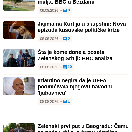
mulja: BBC u Bezdanu
0
09.08.2026.
•
Jajima na Kurtija u skupštini: Nova
epizoda kosovske političke krize
0
08.08.2026.
•
Šta je kome donela poseta
Zelenskog Srbiji: BBC analiza
10
08.08.2026.
•
Infantino negira da je UEFA
podmićivala njegovu navodnu
'ljubavnicu'
1
08.08.2026.
•
Zelenski prvi put u Beogradu: Čemu