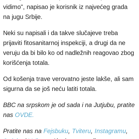
vidimo", napisao je korisnik iz najvećeg grada
na jugu Srbije.
Neki su napisali i da takve slučajeve treba
prijaviti fitosanitarnoj inspekciji, a drugi da ne
veruju da bi bilo ko od nadležnih reagovao zbog
korišćenja totala.
Od košenja trave verovatno jeste lakše, ali sam
sigurna da se još neću latiti totala.
BBC na srpskom je od sada i na Jutjubu, pratite
nas
OVDE.
Pratite nas na
Fejsbuku
,
Tviteru
,
Instagramu
,