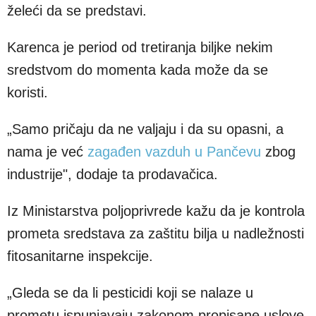
želeći da se predstavi.
Karenca je period od tretiranja biljke nekim
sredstvom do momenta kada može da se
koristi.
„Samo pričaju da ne valjaju i da su opasni, a
nama je već
zagađen vazduh u Pančevu
zbog
industrije", dodaje ta prodavačica.
Iz Ministarstva poljoprivrede kažu da je kontrola
prometa sredstava za zaštitu bilja u nadležnosti
fitosanitarne inspekcije.
„Gleda se da li pesticidi koji se nalaze u
prometu ispunjavaju zakonom propisane uslove