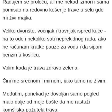
Radujem se proleću, ali me nekad izmori i sama
pomisao na redovno košenje trave u selu gde
mi živi majka.
Veliko dvorište, voćnjak i travnjak ispred kuće -
na to ode i nekoliko sati neprekidnog rada, ako
ne računam kratke pauze za vodu i da sipam
benzin u kosilicu.
Volim kada je trava zdravo zelena.
Čini me srećnom i mirnom, iako tamo ne živim.
Međutim, ponekad je dovoljan samo pogled
malo dalje od moje bašte da me rastuži
komšijska požutela trava.