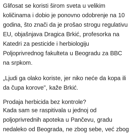
Glifosat se koristi širom sveta u velikim
količinama i dobio je ponovno odobrenje na 10
godina, što znači da je prošao strogu regulativu
EU, objašnjava Dragica Brkić, profesorka na
Katedri za pesticide i herbiologiju
Poljoprivrednog fakulteta u Beogradu za BBC
na srpkom.
„Ljudi ga olako koriste, jer niko neće da kopa ili
da čupa korove", kaže Brkić.
Prodaja herbicida bez kontrole?
Kada sam se raspitivala u jednoj od
poljoprivrednih apoteka u Pančevu, gradu
nedaleko od Beograda, ne zbog sebe, već zbog