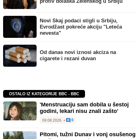
protiv dolaska Zelenskog u Srbiju
Novi Skaj podaci stigli u Srbiju,
Evrodžast pokreće akciju "Leteća
nevesta"
Od danas novi iznosi akciza na
cigarete i rezani duvan
OSTALO IZ KATEGORIJE BBC - BBC
'Menstruaciju sam dobila u šestoj
godini, lekari nisu znali zašto'
0
09.08.2026.
•
Pitomi, tužni Dunav i vonj osušenog