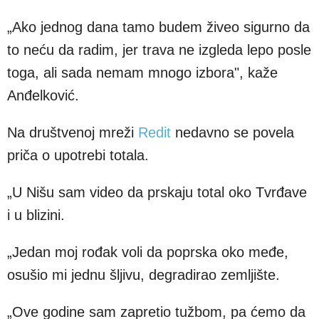
„Ako jednog dana tamo budem živeo sigurno da
to neću da radim, jer trava ne izgleda lepo posle
toga, ali sada nemam mnogo izbora", kaže
Anđelković.
Na društvenoj mreži
Redit
nedavno se povela
priča o upotrebi totala.
„U Nišu sam video da prskaju total oko Tvrđave
i u blizini.
„Jedan moj rođak voli da poprska oko međe,
osušio mi jednu šljivu, degradirao zemljište.
„Ove godine sam zapretio tužbom, pa ćemo da