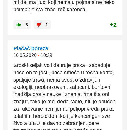
mi da ima ljudi koji nemaju pojma a ne neko
poimanje sta znaci reč karenca.
+2
3
1
Plaćač poreza
10.05.2026
•
10:29
Srpski seljak voli da truje prska i zagađuje,
neće on to jesti, baca smeće u rečna korita,
spaljuje travu, nema svest o zdravlju i
ekologiji, neobrazovani, zatucani, buntovni
inadžija protiv nauke i znanja, "ma šta oni
znaju", tako je moj deda radio, niti je obučen
za rukovanje hemijom u poljoprivredi, prska
totalnim herbicidom koji je kancerigen sve
živo a u EU je davno zabranjen, pere