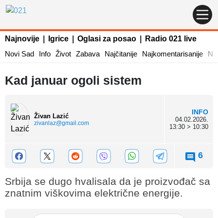
Najnovije
|
Igrice
|
Oglasi za posao
|
Radio 021 live
Novi Sad
Info
Život
Zabava
Najčitanije
Najkomentarisanije
Naj
Kad januar ogoli sistem
INFO
Živan Lazić
04.02.2026.
zivanlaz@gmail.com
13:30 > 10:30
6
Srbija se dugo hvalisala da je proizvođač sa
znatnim viškovima električne energije.