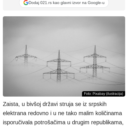
Dodaj 021.rs kao glavni izvor na Google-u
Foto: Pixabay (ilustracija)
Zaista, u bivšoj državi struja se iz srpskih
elektrana redovno i u ne tako malim količinama
isporučivala potrošačima u drugim republikama,