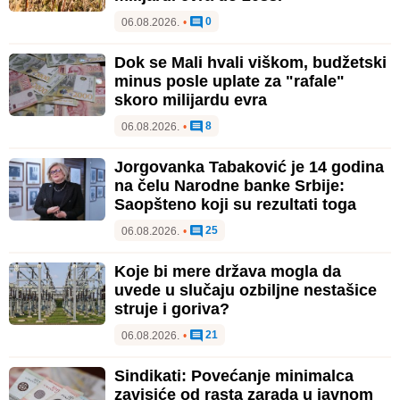
0
06.08.2026.
•
Dok se Mali hvali viškom, budžetski
minus posle uplate za "rafale"
skoro milijardu evra
8
06.08.2026.
•
Jorgovanka Tabaković je 14 godina
na čelu Narodne banke Srbije:
Saopšteno koji su rezultati toga
25
06.08.2026.
•
Koje bi mere država mogla da
uvede u slučaju ozbiljne nestašice
struje i goriva?
21
06.08.2026.
•
Sindikati: Povećanje minimalca
zavisiće od rasta zarada u javnom