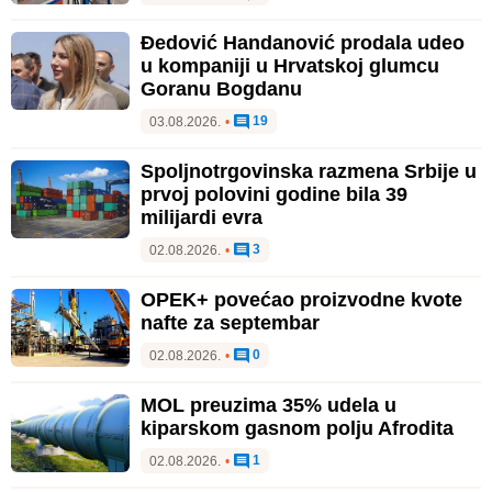
Đedović Handanović prodala udeo
u kompaniji u Hrvatskoj glumcu
Goranu Bogdanu
19
03.08.2026.
•
Spoljnotrgovinska razmena Srbije u
prvoj polovini godine bila 39
milijardi evra
3
02.08.2026.
•
OPEK+ povećao proizvodne kvote
nafte za septembar
0
02.08.2026.
•
MOL preuzima 35% udela u
kiparskom gasnom polju Afrodita
1
02.08.2026.
•