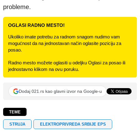
probleme.
OGLASI RADNO MESTO!
Ukoliko imate potrebu za radnom snagom nudimo vam
mogućnost da na jednostavan način oglasite poziciju za
posao.
Radno mesto možete oglasiti u odeljku Oglasi za posao ili
jednostavno klikom na ovu poruku.
Dodaj 021.rs kao glavni izvor na Google-u
TEME
STRUJA
ELEKTROPRIVREDA SRBIJE EPS