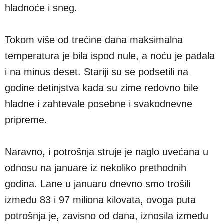
hladnoće i sneg.
Tokom više od trećine dana maksimalna
temperatura je bila ispod nule, a noću je padala
i na minus deset. Stariji su se podsetili na
godine detinjstva kada su zime redovno bile
hladne i zahtevale posebne i svakodnevne
pripreme.
Naravno, i potrošnja struje je naglo uvećana u
odnosu na januare iz nekoliko prethodnih
godina. Lane u januaru dnevno smo trošili
između 83 i 97 miliona kilovata, ovoga puta
potrošnja je, zavisno od dana, iznosila između