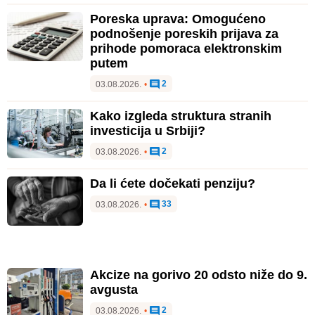
Poreska uprava: Omogućeno
podnošenje poreskih prijava za
prihode pomoraca elektronskim
putem
2
03.08.2026.
•
Kako izgleda struktura stranih
investicija u Srbiji?
2
03.08.2026.
•
Da li ćete dočekati penziju?
33
03.08.2026.
•
Akcize na gorivo 20 odsto niže do 9.
avgusta
2
03.08.2026.
•