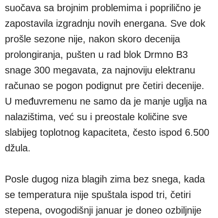
suočava sa brojnim problemima i poprilično je
zapostavila izgradnju novih energana. Sve dok
prošle sezone nije, nakon skoro decenija
prolongiranja, pušten u rad blok Drmno B3
snage 300 megavata, za najnoviju elektranu
računao se pogon podignut pre četiri decenije.
U međuvremenu ne samo da je manje uglja na
nalazištima, već su i preostale količine sve
slabijeg toplotnog kapaciteta, često ispod 6.500
džula.
Posle dugog niza blagih zima bez snega, kada
se temperatura nije spuštala ispod tri, četiri
stepena, ovogodišnji januar je doneo ozbiljnije