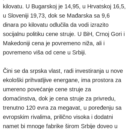
kilovatu. U Bugarskoj je 14,95, u Hrvatskoj 16,5,
u Sloveniji 19,73, dok se Mađarska sa 9,6
dinara po kilovatu odlučila da vodi izrazito
socijalnu politiku cene struje. U BiH, Crnoj Gori i
Makedoniji cena je povremeno niža, ali i
povremeno viša od cene u Srbiji.
Čini se da srpska vlast, radi investiranja u nove
ekološki prihvatljive energane, ima prostora za
umereno povećanje cene struje za
domaćinstva, dok je cena struje za privredu,
trenutno 120 evra za megavat, u poređenju sa
evropskim rivalima, prilično visoka i dodatni
namet bi mnoge fabrike širom Srbije doveo u