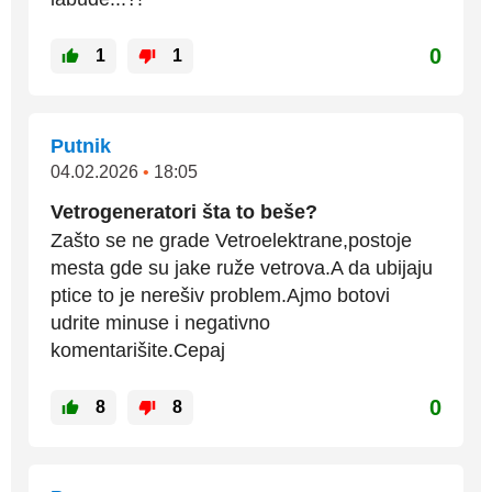
0
1
1
Putnik
04.02.2026
•
18:05
Vetrogeneratori šta to beše?
Zašto se ne grade Vetroelektrane,postoje
mesta gde su jake ruže vetrova.A da ubijaju
ptice to je nerešiv problem.Ajmo botovi
udrite minuse i negativno
komentarišite.Cepaj
0
8
8