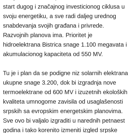
start dugog i značajnog investicionog ciklusa u
svoju energetiku, a sve radi daljeg urednog
snabdevanja svojih građana i privrede.
Razvojnih planova ima. Prioritet je
hidroelektrana Bistrica snage 1.100 megavata i
akumulacionog kapaciteta od 550 MV.
Tu je i plan da se podigne niz solarnih elektrana
ukupne snage 3.200, dok bi izgradnja nove
termoelektrane od 600 MV i izuzetnih ekoloških
kvaliteta umnogome zavisila od usaglašenosti
srpskih sa evropskim energetskim planovima.
Sve ovo bi valjalo izgraditi u narednih petnaest
godina i tako korenito izmeniti izgled srpske