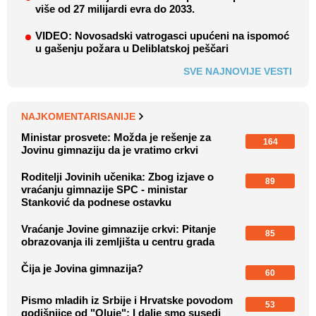
više od 27 milijardi evra do 2033.
VIDEO: Novosadski vatrogasci upućeni na ispomoć
u gašenju požara u Deliblatskoj peščari
SVE NAJNOVIJE VESTI
NAJKOMENTARISANIJE
Ministar prosvete: Možda je rešenje za
164
Jovinu gimnaziju da je vratimo crkvi
Roditelji Jovinih učenika: Zbog izjave o
89
vraćanju gimnazije SPC - ministar
Stanković da podnese ostavku
Vraćanje Jovine gimnazije crkvi: Pitanje
85
obrazovanja ili zemljišta u centru grada
Čija je Jovina gimnazija?
60
Pismo mladih iz Srbije i Hrvatske povodom
53
godišnjice od "Oluje": I dalje smo susedi