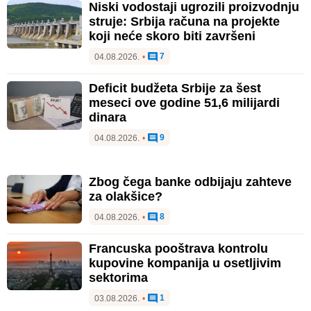
Niski vodostaji ugrozili proizvodnju
struje: Srbija računa na projekte
koji neće skoro biti završeni
7
04.08.2026.
•
Deficit budžeta Srbije za šest
meseci ove godine 51,6 milijardi
dinara
9
04.08.2026.
•
Zbog čega banke odbijaju zahteve
za olakšice?
8
04.08.2026.
•
Francuska pooštrava kontrolu
kupovine kompanija u osetljivim
sektorima
1
03.08.2026.
•