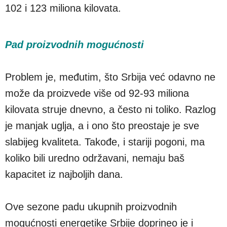
102 i 123 miliona kilovata.
Pad proizvodnih mogućnosti
Problem je, međutim, što Srbija već odavno ne
može da proizvede više od 92-93 miliona
kilovata struje dnevno, a često ni toliko. Razlog
je manjak uglja, a i ono što preostaje je sve
slabijeg kvaliteta. Takođe, i stariji pogoni, ma
koliko bili uredno održavani, nemaju baš
kapacitet iz najboljih dana.
Ove sezone padu ukupnih proizvodnih
mogućnosti energetike Srbije doprineo je i