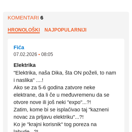
KOMENTARI
6
HRONOLOŠKI
NAJPOPULARNIJI
Fića
07.02.2026
•
08:05
Elektrika
"Elektrika, naša Dika, šta ON poželi, to nam
i naslika" ....!
Ako se za 5-6 godina zatvore neke
elektrane, da li če u međuvremenu da se
otvore nove ili još neki "expo"...?!
Zatim, kome bi se isplaćivao taj "kazneni
novac za prljavu elektriku"...?!
Ko je "krajni korisnik" tog poreza na
labude...?!