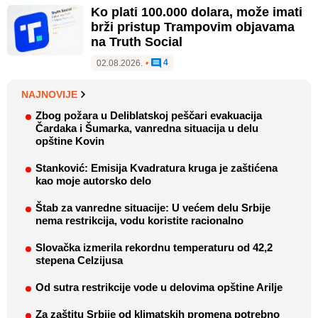
Ko plati 100.000 dolara, može imati
brži pristup Trampovim objavama
na Truth Social
4
02.08.2026.
•
NAJNOVIJE
Zbog požara u Deliblatskoj peščari evakuacija
Čardaka i Šumarka, vanredna situacija u delu
opštine Kovin
Stanković: Emisija Kvadratura kruga je zaštićena
kao moje autorsko delo
Štab za vanredne situacije: U većem delu Srbije
nema restrikcija, vodu koristite racionalno
Slovačka izmerila rekordnu temperaturu od 42,2
stepena Celzijusa
Od sutra restrikcije vode u delovima opštine Arilje
Za zaštitu Srbije od klimatskih promena potrebno