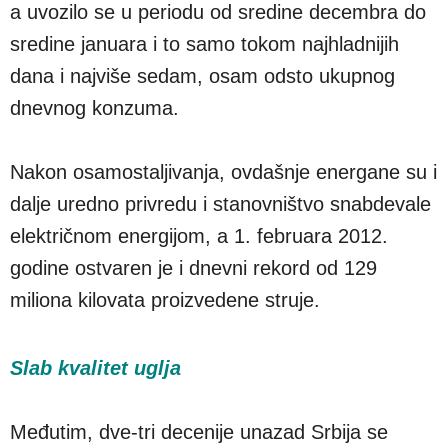
a uvozilo se u periodu od sredine decembra do
sredine januara i to samo tokom najhladnijih
dana i najviše sedam, osam odsto ukupnog
dnevnog konzuma.
Nakon osamostaljivanja, ovdašnje energane su i
dalje uredno privredu i stanovništvo snabdevale
električnom energijom, a 1. februara 2012.
godine ostvaren je i dnevni rekord od 129
miliona kilovata proizvedene struje.
Slab kvalitet uglja
Međutim, dve-tri decenije unazad Srbija se