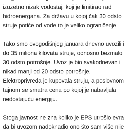
izuzetno nizak vodostaj, koji je limitirao rad
hidroenergana. Za državu u kojoj čak 30 odsto
struje potiče od vode to je veliko ograničenje.
Tako smo ovogodišnjeg januara dnevno uvozili i
do 35 miliona kilovata struje, odnosno bezmalo
30 odsto potrošnje. Uvoz je bio svakodnevan i
nikad manji od 20 odsto potrošnje.
Elektroprivreda je kupovala struju, a poslovnom
tajnom se smatra cena po kojoj je nabavljala
nedostajuću energiju.
Stoga javnost ne zna koliko je EPS utrošio evra
da bi uvozom nadoknadio ono što sam više nije