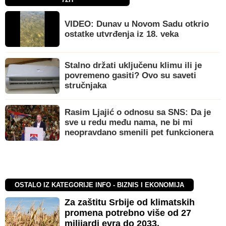
VIDEO: Dunav u Novom Sadu otkrio
ostatke utvrđenja iz 18. veka
Stalno držati uključenu klimu ili je
povremeno gasiti? Ovo su saveti
stručnjaka
Rasim Ljajić o odnosu sa SNS: Da je
sve u redu među nama, ne bi mi
neopravdano smenili pet funkcionera
OSTALO IZ KATEGORIJE INFO - BIZNIS I EKONOMIJA
Za zaštitu Srbije od klimatskih
promena potrebno više od 27
milijardi evra do 2033.