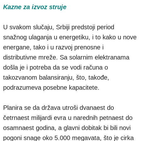
Kazne za izvoz struje
U svakom slučaju, Srbiji predstoji period
snažnog ulaganja u energetiku, i to kako u nove
energane, tako i u razvoj prenosne i
distributivne mreže. Sa solarnim elektranama
došla je i potreba da se vodi računa o
takozvanom balansiranju, što, takođe,
podrazumeva posebne kapacitete.
Planira se da država utroši dvanaest do
četrnaest milijardi evra u narednih petnaest do
osamnaest godina, a glavni dobitak bi bili novi
pogoni snage oko 5.000 megavata, što je cirka