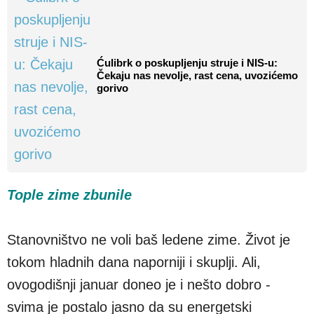
Ćulibrk o poskupljenju struje i NIS-u:
Čekaju nas nevolje, rast cena, uvozićemo
gorivo
Tople zime zbunile
Stanovništvo ne voli baš ledene zime. Život je
tokom hladnih dana naporniji i skuplji. Ali,
ovogodišnji januar doneo je i nešto dobro -
svima je postalo jasno da su energetski