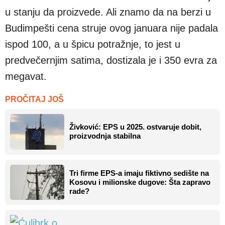
u stanju da proizvede. Ali znamo da na berzi u
Budimpešti cena struje ovog januara nije padala
ispod 100, a u špicu potražnje, to jest u
predvečernjim satima, dostizala je i 350 evra za
megavat.
PROČITAJ JOŠ
Živković: EPS u 2025. ostvaruje dobit,
proizvodnja stabilna
Tri firme EPS-a imaju fiktivno sedište na
Kosovu i milionske dugove: Šta zapravo
rade?