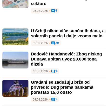
sektoru
6
05.08.2026.
•
U Srbiji nikad više sunčanih dana, a
solarnih panela i dalje veoma malo
20
05.08.2026.
•
Đedović Handanović: Zbog niskog
Dunava upitan uvoz 20.000 tona
dizela
9
05.08.2026.
•
Građani se zadužuju brže od
privrede: Dug prema bankama
porastao 15,6 odsto
5
04.08.2026.
•