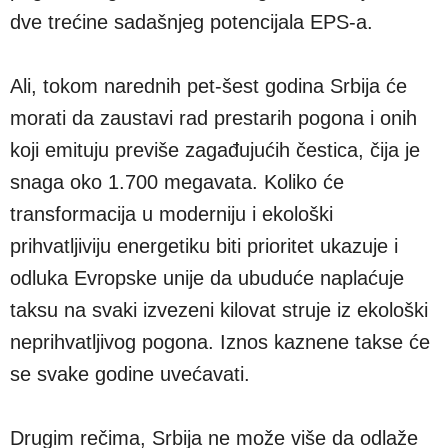
dve trećine sadašnjeg potencijala EPS-a.
Ali, tokom narednih pet-šest godina Srbija će
morati da zaustavi rad prestarih pogona i onih
koji emituju previše zagađujućih čestica, čija je
snaga oko 1.700 megavata. Koliko će
transformacija u moderniju i ekološki
prihvatljiviju energetiku biti prioritet ukazuje i
odluka Evropske unije da ubuduće naplaćuje
taksu na svaki izvezeni kilovat struje iz ekološki
neprihvatljivog pogona. Iznos kaznene takse će
se svake godine uvećavati.
Drugim rečima, Srbija ne može više da odlaže