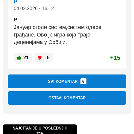
Р
04.02.2026
•
16:12
Р
Јануар оголи систем,систем одере
грађане. Ово је игра која траје
деценијама у Србији.
+15
21
6
6
SVI KOMENTARI
OSTAVI KOMENTAR
NAJČITANIJE U POSLEDNJIH
72H