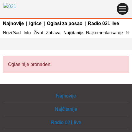
Najnovije
|
Igrice
|
Oglasi za posao
|
Radio 021 live
Novi Sad
Info
Život
Zabava
Najčitanije
Najkomentarisanije
Naj
Oglas nije pronađen!
Najnovije
Najčitanije
Radio 021 live