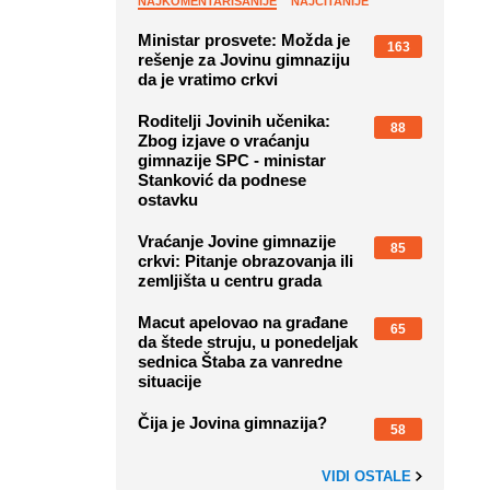
NAJKOMENTARISANIJE
NAJČITANIJE
Ministar prosvete: Možda je
163
rešenje za Jovinu gimnaziju
da je vratimo crkvi
Roditelji Jovinih učenika:
88
Zbog izjave o vraćanju
gimnazije SPC - ministar
Stanković da podnese
ostavku
Vraćanje Jovine gimnazije
85
crkvi: Pitanje obrazovanja ili
zemljišta u centru grada
Macut apelovao na građane
65
da štede struju, u ponedeljak
sednica Štaba za vanredne
situacije
Čija je Jovina gimnazija?
58
VIDI OSTALE