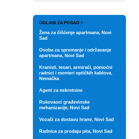
OGLASI ZA POSAO
Žena za čišćenje apartmana, Novi
Sad
Osoba za spremanje i održavanje
apartmana, Novi Sad
Kranisti, tesari, armirači, pomoćni
radnici i monteri optičkih kablova,
Nemačka
Agent za nekretnine
Rukovaoci građevinske
mehanizacije, Novi Sad
Vozači za dostavu hrane, Novi Sad
Radnica za prodaju pita, Novi Sad