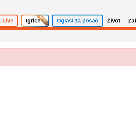
 Live
Igrice
Oglasi za posao
Život
Za