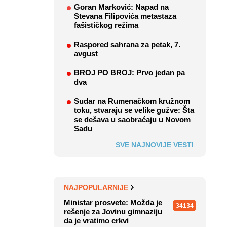
Goran Marković: Napad na
Stevana Filipovića metastaza
fašističkog režima
Raspored sahrana za petak, 7.
avgust
BROJ PO BROJ: Prvo jedan pa
dva
Sudar na Rumenačkom kružnom
toku, stvaraju se velike gužve: Šta
se dešava u saobraćaju u Novom
Sadu
SVE NAJNOVIJE VESTI
NAJPOPULARNIJE
Ministar prosvete: Možda je
34134
rešenje za Jovinu gimnaziju
da je vratimo crkvi