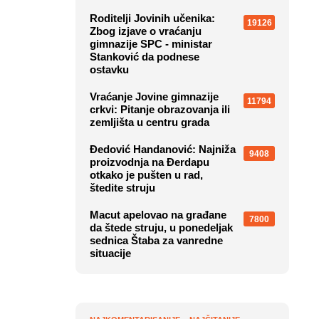
Roditelji Jovinih učenika:
19126
Zbog izjave o vraćanju
gimnazije SPC - ministar
Stanković da podnese
ostavku
Vraćanje Jovine gimnazije
11794
crkvi: Pitanje obrazovanja ili
zemljišta u centru grada
Đedović Handanović: Najniža
9408
proizvodnja na Đerdapu
otkako je pušten u rad,
štedite struju
Macut apelovao na građane
7800
da štede struju, u ponedeljak
sednica Štaba za vanredne
situacije