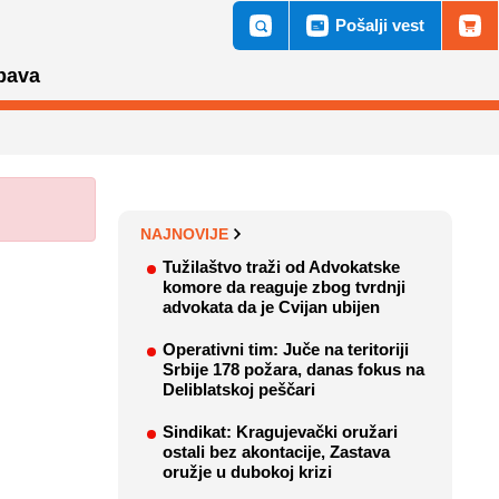
Pošalji vest
bava
NAJNOVIJE
Tužilaštvo traži od Advokatske
komore da reaguje zbog tvrdnji
advokata da je Cvijan ubijen
Operativni tim: Juče na teritoriji
Srbije 178 požara, danas fokus na
Deliblatskoj peščari
Sindikat: Kragujevački oružari
ostali bez akontacije, Zastava
oružje u dubokoj krizi