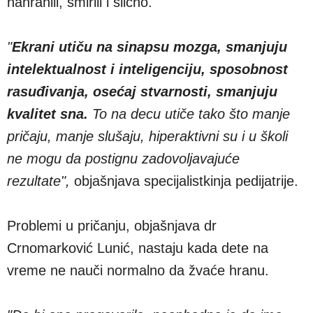
nahranili, smirili i slično.
"
Ekrani utiču na sinapsu mozga, smanjuju
intelektualnost i inteligenciju, sposobnost
rasuđivanja, osećaj stvarnosti, smanjuju
kvalitet sna.
To na decu utiče tako što manje
pričaju, manje slušaju, hiperaktivni su i u školi
ne mogu da postignu zadovoljavajuće
rezultate",
objašnjava specijalistkinja pedijatrije.
Problemi u pričanju, objašnjava dr
Crnomarković Lunić, nastaju kada dete na
vreme ne nauči normalno da žvaće hranu.