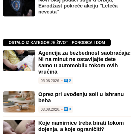
Evrodžast pokreće akciju "Leteća
nevesta"
OSTALO IZ KATEGORIJE ŽIVOT - PORODICA I DOM
Agencija za bezbednost saobraćaja:
Ni na minut ne ostavljajte dete
samo u automobilu tokom ovih
vrućina
0
05.08.2026.
•
Oprez pri uvođenju soli u ishranu
beba
0
03.08.2026.
•
Koje namirnice treba birati tokom
dojenja, a koje ograničiti?