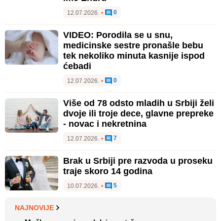
0
12.07.2026.
•
VIDEO: Porodila se u snu,
medicinske sestre pronašle bebu
tek nekoliko minuta kasnije ispod
ćebadi
0
12.07.2026.
•
Više od 78 odsto mladih u Srbiji želi
dvoje ili troje dece, glavne prepreke
- novac i nekretnina
7
12.07.2026.
•
Brak u Srbiji pre razvoda u proseku
traje skoro 14 godina
5
10.07.2026.
•
NAJNOVIJE