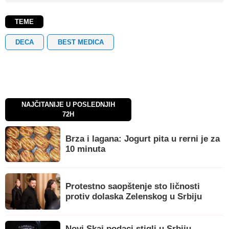
TEME
DECA
BEST MEDICA
NAJČITANIJE U POSLEDNJIH
72H
Brza i lagana: Jogurt pita u rerni je za
10 minuta
Protestno saopštenje sto ličnosti
protiv dolaska Zelenskog u Srbiju
Novi Skaj podaci stigli u Srbiju,