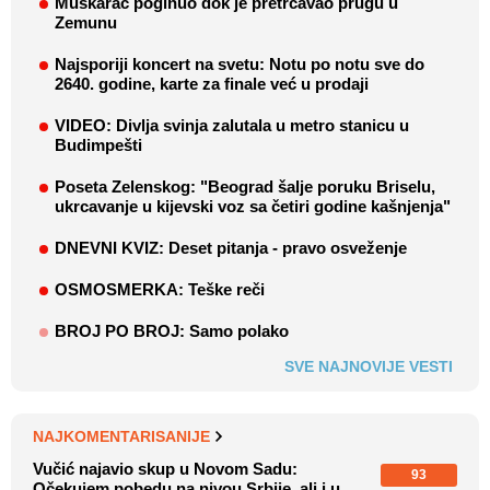
Muškarac poginuo dok je pretrčavao prugu u
Zemunu
Najsporiji koncert na svetu: Notu po notu sve do
2640. godine, karte za finale već u prodaji
VIDEO: Divlja svinja zalutala u metro stanicu u
Budimpešti
Poseta Zelenskog: "Beograd šalje poruku Briselu,
ukrcavanje u kijevski voz sa četiri godine kašnjenja"
DNEVNI KVIZ: Deset pitanja - pravo osveženje
OSMOSMERKA: Teške reči
BROJ PO BROJ: Samo polako
SVE NAJNOVIJE VESTI
NAJKOMENTARISANIJE
Vučić najavio skup u Novom Sadu:
93
Očekujem pobedu na nivou Srbije, ali i u