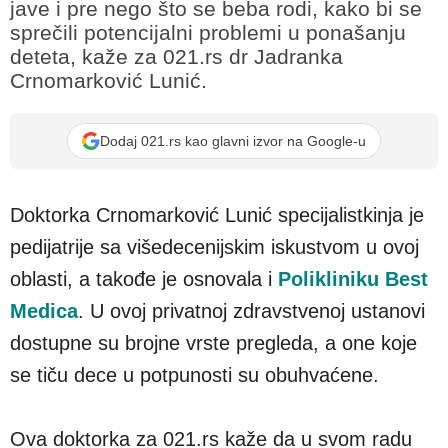
jave i pre nego što se beba rodi, kako bi se
sprečili potencijalni problemi u ponašanju
deteta, kaže za 021.rs dr Jadranka
Crnomarković Lunić.
Dodaj 021.rs kao glavni izvor na Google-u
Doktorka Crnomarković Lunić specijalistkinja je
pedijatrije sa višedecenijskim iskustvom u ovoj
oblasti, a takođe je osnovala i
Polikliniku Best
Medica
. U ovoj privatnoj zdravstvenoj ustanovi
dostupne su brojne vrste pregleda, a one koje
se tiču dece u potpunosti su obuhvaćene.
Ova doktorka za 021.rs kaže da u svom radu