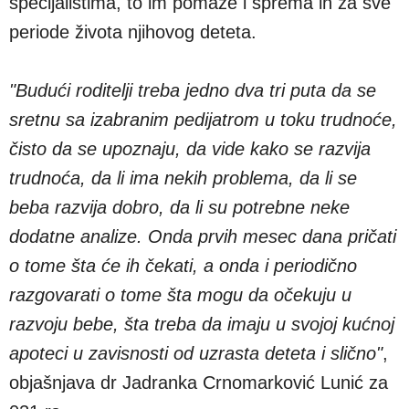
specijalistima, to im pomaže i sprema ih za sve
periode života njihovog deteta.
"Budući roditelji treba jedno dva tri puta da se
sretnu sa izabranim pedijatrom u toku trudnoće,
čisto da se upoznaju, da vide kako se razvija
trudnoća, da li ima nekih problema, da li se
beba razvija dobro, da li su potrebne neke
dodatne analize. Onda prvih mesec dana pričati
o tome šta će ih čekati, a onda i periodično
razgovarati o tome šta mogu da očekuju u
razvoju bebe, šta treba da imaju u svojoj kućnoj
apoteci u zavisnosti od uzrasta deteta i slično"
,
objašnjava dr Jadranka Crnomarković Lunić za