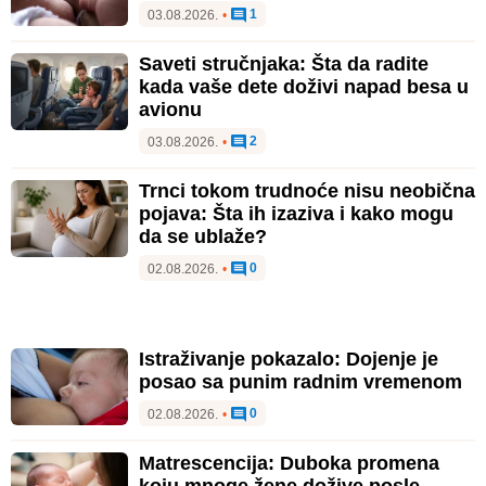
1
03.08.2026.
•
Saveti stručnjaka: Šta da radite
kada vaše dete doživi napad besa u
avionu
2
03.08.2026.
•
Trnci tokom trudnoće nisu neobična
pojava: Šta ih izaziva i kako mogu
da se ublaže?
0
02.08.2026.
•
Istraživanje pokazalo: Dojenje je
posao sa punim radnim vremenom
0
02.08.2026.
•
Matrescencija: Duboka promena
koju mnoge žene dožive posle