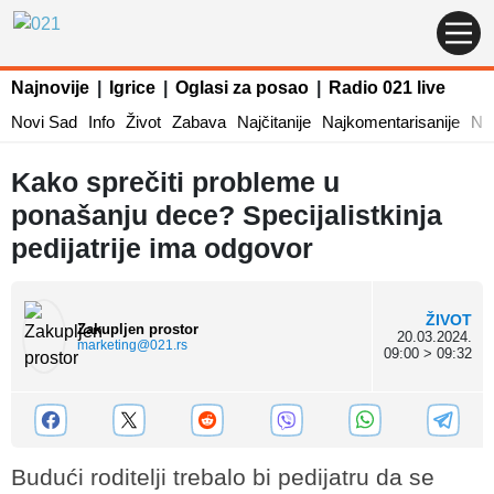
Najnovije
|
Igrice
|
Oglasi za posao
|
Radio 021 live
Novi Sad
Info
Život
Zabava
Najčitanije
Najkomentarisanije
Naj
Kako sprečiti probleme u
ponašanju dece? Specijalistkinja
pedijatrije ima odgovor
ŽIVOT
Zakupljen prostor
20.03.2024.
marketing@021.rs
09:00 > 09:32
Budući roditelji trebalo bi pedijatru da se