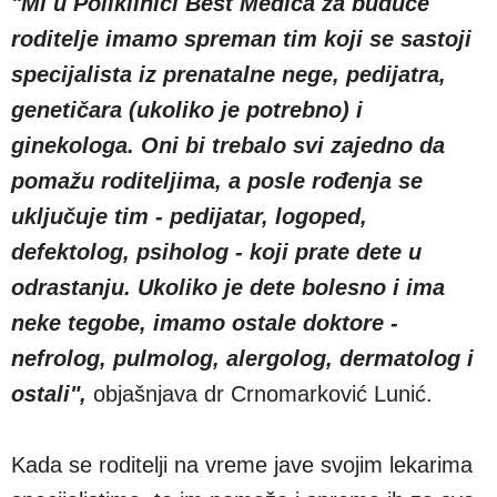
"Mi u Poliklinici Best Medica za buduće
roditelje imamo spreman tim koji se sastoji
specijalista iz prenatalne nege, pedijatra,
genetičara (ukoliko je potrebno) i
ginekologa. Oni bi trebalo svi zajedno da
pomažu roditeljima, a posle rođenja se
uključuje tim - pedijatar, logoped,
defektolog, psiholog - koji prate dete u
odrastanju. Ukoliko je dete bolesno i ima
neke tegobe, imamo ostale doktore -
nefrolog, pulmolog, alergolog, dermatolog i
ostali",
objašnjava dr Crnomarković Lunić.
Kada se roditelji na vreme jave svojim lekarima