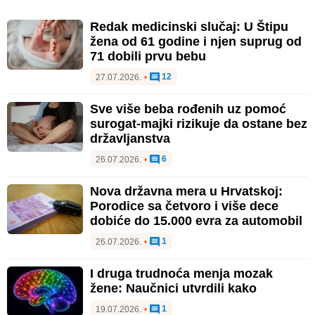
Redak medicinski slučaj: U Štipu
žena od 61 godine i njen suprug od
71 dobili prvu bebu
12
27.07.2026.
•
Sve više beba rođenih uz pomoć
surogat-majki rizikuje da ostane bez
državljanstva
6
26.07.2026.
•
Nova državna mera u Hrvatskoj:
Porodice sa četvoro i više dece
dobiće do 15.000 evra za automobil
1
26.07.2026.
•
I druga trudnoća menja mozak
žene: Naučnici utvrdili kako
1
19.07.2026.
•