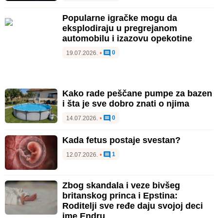
Popularne igračke mogu da
eksplodiraju u pregrejanom
automobilu i izazovu opekotine
0
19.07.2026.
•
Kako rade peščane pumpe za bazen
i šta je sve dobro znati o njima
0
14.07.2026.
•
Kada fetus postaje svestan?
1
12.07.2026.
•
Zbog skandala i veze bivšeg
britanskog princa i Epstina:
Roditelji sve ređe daju svojoj deci
ime Endru