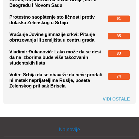
Beogradu i Novom Sadu
Protestno saopštenje sto ličnosti protiv
91
dolaska Zelenskog u Srbiju
Vraćanje Jovine gimnazije crkvi: Pitanje
85
obrazovanja ili zemljišta u centru grada
Vladimir Đukanović: Lako može da se desi
83
da na izborima bude više takozvanih
studentskih lista
Vulin: Srbija da se obaveže da neće prodati
74
ni metak neprijateljima Rusije, poseta
Zelenskog pritisak Brisela
VIDI OSTALE
Najnovije