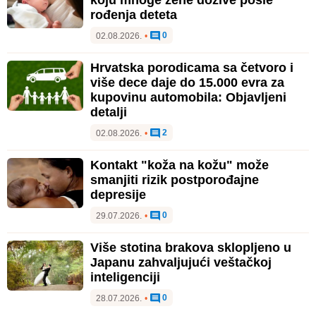
rođenja deteta
0
02.08.2026.
•
Hrvatska porodicama sa četvoro i
više dece daje do 15.000 evra za
kupovinu automobila: Objavljeni
detalji
2
02.08.2026.
•
Kontakt "koža na kožu" može
smanjiti rizik postporođajne
depresije
0
29.07.2026.
•
Više stotina brakova sklopljeno u
Japanu zahvaljujući veštačkoj
inteligenciji
0
28.07.2026.
•