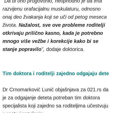
"Da bi ono progovorilo, neophodno je da ima
razvijenu orafacijalnu muskulaturu, odnosno
onaj deo žvakanja koji se uči od petog meseca
života.
Nažalost, sve ove probleme roditelji
otkrivaju prilično kasno, kada je potrebno
mnogo više vežbe i korekcije kako bi se
stanje popravilo
",
dodaje doktorica.
Tim doktora i roditelji zajedno odgajaju dete
Dr Crnomarković Lunić objašnjava za 021.rs da
je za odgajanje deteta potreban tim doktora
specijalista koji zajedno sa roditeljima učestvuju