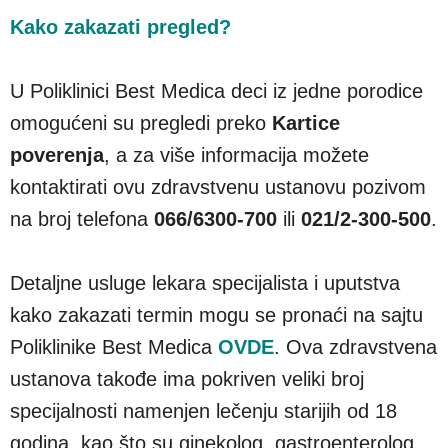
Kako zakazati pregled?
U Poliklinici Best Medica deci iz jedne porodice
omogućeni su pregledi preko
Kartice
poverenja
, a za više informacija možete
kontaktirati ovu zdravstvenu ustanovu pozivom
na broj telefona
066/6300-700
ili
021/2-300-500
.
Detaljne usluge lekara specijalista i uputstva
kako zakazati termin mogu se pronaći na sajtu
Poliklinike Best Medica
OVDE
. Ova zdravstvena
ustanova takođe ima pokriven veliki broj
specijalnosti namenjen lečenju starijih od 18
godina, kao što su ginekolog, gastroenterolog,