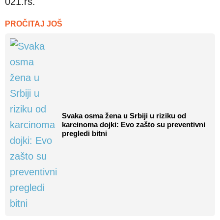
021.rs.
PROČITAJ JOŠ
Svaka osma žena u Srbiji u riziku od
karcinoma dojki: Evo zašto su preventivni
pregledi bitni