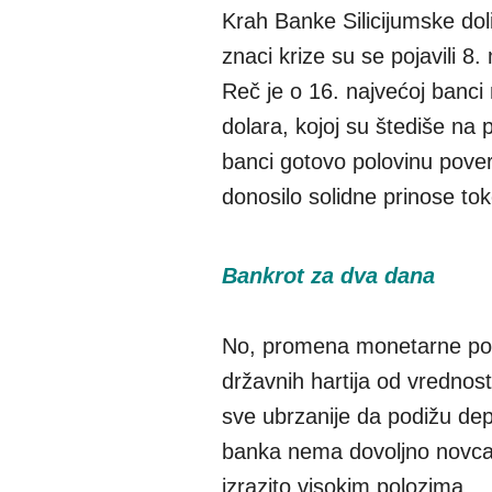
Krah Banke Silicijumske dolin
znaci krize su se pojavili 8
Reč je o 16. najvećoj banci 
dolara, kojoj su štediše na p
banci gotovo polovinu pover
donosilo solidne prinose tok
Bankrot za dva dana
No, promena monetarne poli
državnih hartija od vrednos
sve ubrzanije da podižu depo
banka nema dovoljno novca z
izrazito visokim polozima.