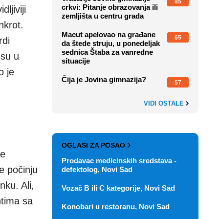
85
crkvi: Pitanje obrazovanja ili
ljiviji
zemljišta u centru grada
nkrot.
Macut apelovao na građane
65
rdi
da štede struju, u ponedeljak
sednica Štaba za vanredne
 su u
situacije
o je
Čija je Jovina gimnazija?
57
VIDI OSTALE
OGLASI ZA POSAO
ne
Prodavac medicinskih sredstava -
e počinju
defektolog, Novi Sad
ku. Ali,
Vozač B ili C kategorije, Novi Sad
ntima sa
Konobari u restoranu, Novi Sad