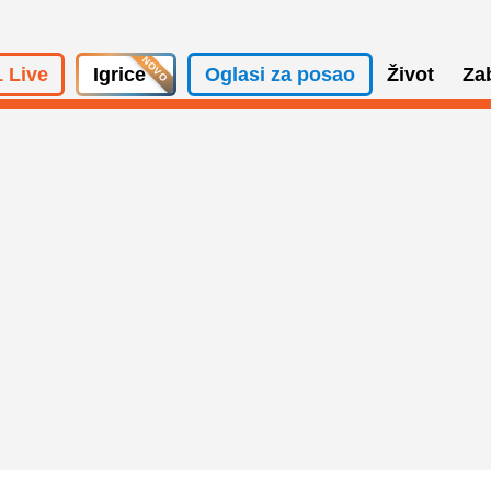
 Live
Igrice
Oglasi za posao
Život
Za