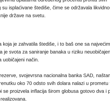
su isplaćivane štediše, čime se održavala likvidno
ije države na svetu.
koja je zahvatila štediše, i to baš one sa najveći
a je svota za saniranje banaka u riziku neuobičajen
a uobičajeni način.
e rezerve, svojevrsna nacionalna banka SAD, našta
renutku oko 70 odsto svih dolara nalazi u prometu
se proizvela inflacija širom globusa gotovo dva i 
 realizovana.