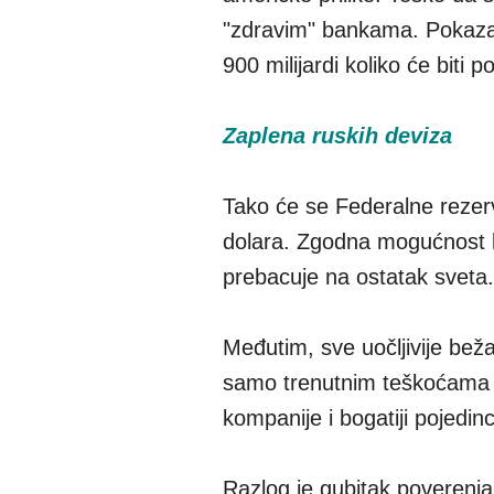
"zdravim" bankama. Pokazalo s
900 milijardi koliko će biti
Zaplena ruskih deviza
Tako će se Federalne reze
dolara. Zgodna mogućnost k
prebacuje na ostatak sveta.
Međutim, sve uočljivije beža
samo trenutnim teškoćama 
kompanije i bogatiji pojedinc
Razlog je gubitak poverenja