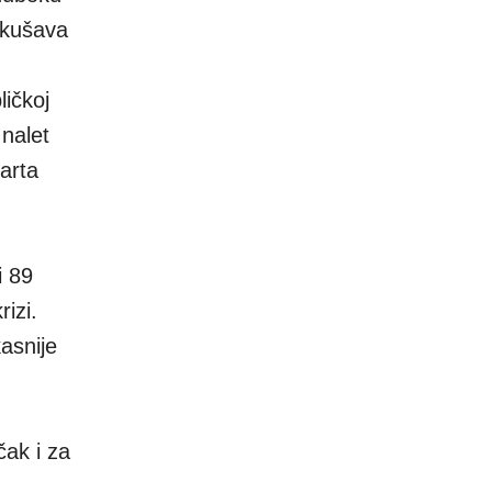
okušava
ičkoj
 nalet
arta
i 89
rizi.
asnije
čak i za