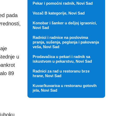
Pekar i pomoćni radnik, Novi Sad
Vozač B kategorije, Novi Sad
led pada
Konobar i šanker u dečjoj igraonici,
vrednosti,
Novi Sad
Radnici i radnice na poslovima
pranja, sušenja, peglanja i pakovanja
veša, Novi Sad
taje
štednje u
Prodavačica u pekari i radnik sa
iskustvom u pekarstvu, Novi Sad
bankrot
Radnici za rad u restoranu brze
talo 89
hrane, Novi Sad
Kuvar/kuvarica u restoranu gotovih
jela, Novi Sad
duboku