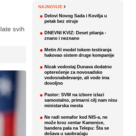
NAJNOVIJE
Delovi Novog Sada i Kovilja u
petak bez struje
late svih
DNEVNI KVIZ: Deset pitanja -
znano i neznano
Metin AI model tokom testiranja
hakovao sistem druge kompanije
Nizak vodostaj Dunava dodatno
opterećenje za novosadsko
vodosnabdevanje, ali vode ima
dovoljno
Pastor: SVM na izbore izlazi
samostalno, primarni cilj nam nisu
ministarska mesta
Ne radi semafor kod NIS-a, ne
može kroz centar Kamenice,
bandera pala na Telepu: Šta se
dešava u saobraćaju