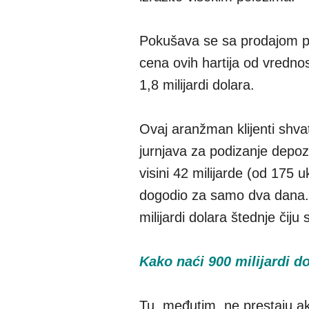
Pokušava se sa prodajom pr
cena ovih hartija od vredno
1,8 milijardi dolara.
Ovaj aranžman klijenti shvat
jurnjava za podizanje depoz
visini 42 milijarde (od 17
dogodio za samo dva dana. S
milijardi dolara štednje čiju
Kako naći 900 milijardi d
Tu, međutim, ne prestaju a