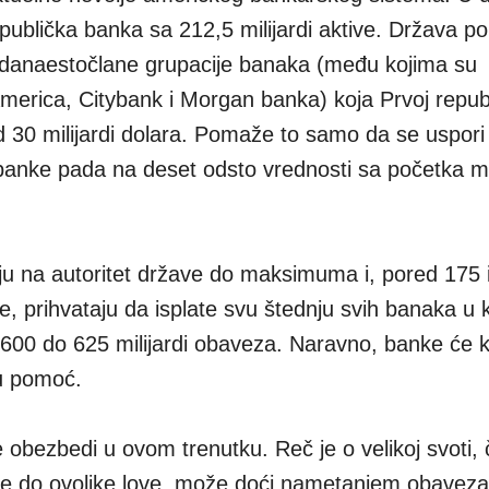
publička banka sa 212,5 milijardi aktive. Država p
danaestočlane grupacije banaka (među kojima su
merica, Citybank i Morgan banka) koja Prvoj republ
od 30 milijardi dolara. Pomaže to samo da se uspori
a banke pada na deset odsto vrednosti sa početka m
ju na autoritet države do maksimuma i, pored 175 
e, prihvataju da isplate svu štednju svih banaka u k
 600 do 625 milijardi obaveza. Naravno, banke će k
u pomoć.
obezbedi u ovom trenutku. Reč je o velikoj svoti, 
 se do ovolike love može doći nametanjem obaveza