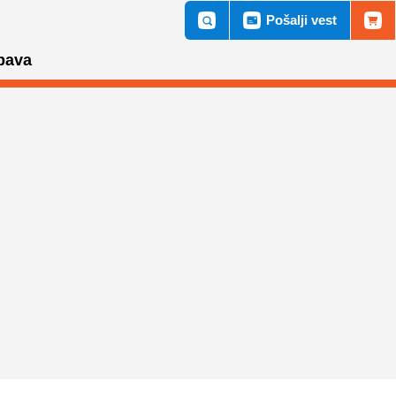
Pošalji vest
bava