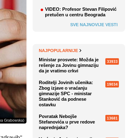
VIDEO: Profesor Stevan Filipović
pretučen u centru Beograda
SVE NAJNOVIJE VESTI
NAJPOPULARNIJE
Ministar prosvete: Možda je
33933
rešenje za Jovinu gimnaziju
da je vratimo crkvi
Roditelji Jovinih učenika:
19034
Zbog izjave o vraćanju
gimnazije SPC - ministar
Stanković da podnese
ostavku
Povratak Nebojše
13681
ina Grabowska)
Stefanovića u prve redove
naprednjaka?
zdravih"