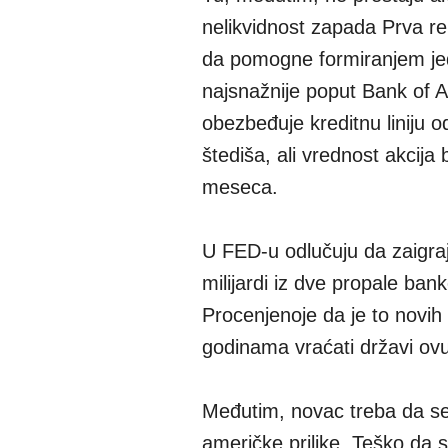
nelikvidnost zapada Prva re
da pomogne formiranjem je
najsnažnije poput Bank of A
obezbeđuje kreditnu liniju 
štediša, ali vrednost akcij
meseca.
U FED-u odlučuju da zaigra
milijardi iz dve propale bank
Procenjenoje da je to novih
godinama vraćati državi ov
Međutim, novac treba da se 
američke prilike. Teško da