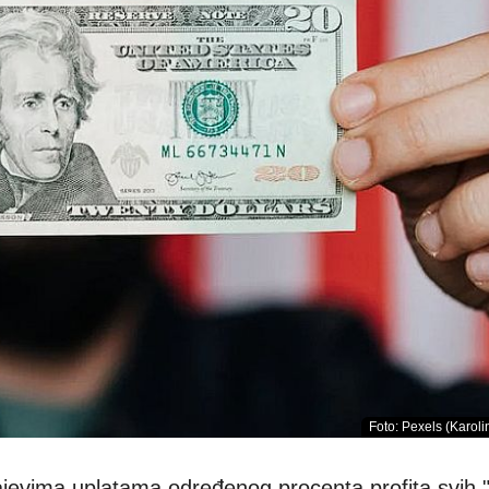
Foto: Pexels (Karol
jevima uplatama određenog procenta profita svih "