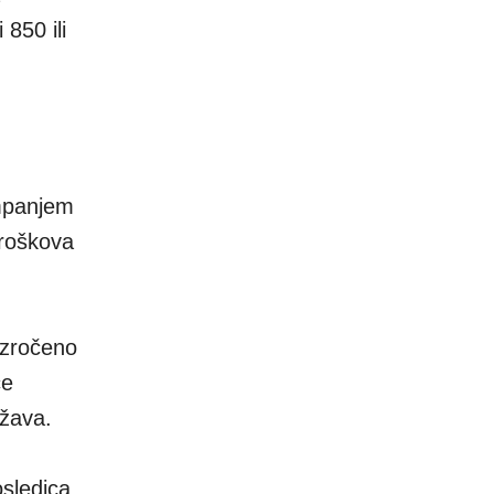
 850 ili
ampanjem
troškova
uzročeno
če
ržava.
osledica