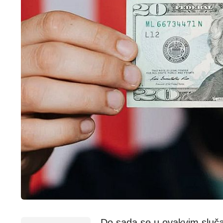
Do sada se u ovakvim sluča