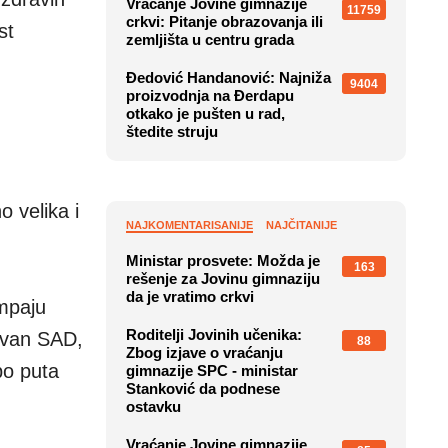
Vraćanje Jovine gimnazije
11759
crkvi: Pitanje obrazovanja ili
st
zemljišta u centru grada
Đedović Handanović: Najniža
9404
proizvodnja na Đerdapu
otkako je pušten u rad,
štedite struju
m
o velika i
NAJKOMENTARISANIJE
NAJČITANIJE
Ministar prosvete: Možda je
163
rešenje za Jovinu gimnaziju
da je vratimo crkvi
mpaju
Roditelji Jovinih učenika:
 van SAD,
88
Zbog izjave o vraćanju
po puta
gimnazije SPC - ministar
Stanković da podnese
ostavku
Vraćanje Jovine gimnazije