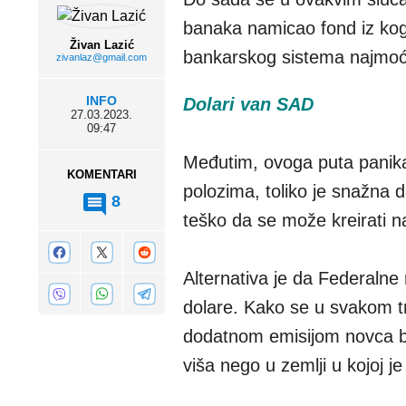
banaka namicao fond iz kog 
Živan Lazić
bankarskog sistema najmoćn
zivanlaz@gmail.com
INFO
Dolari van SAD
27.03.2023.
09:47
Međutim, ovoga puta panika 
KOMENTARI
polozima, toliko je snažna d
8
teško da se može kreirati n
Alternativa je da Federaln
dolare. Kako se u svakom t
dodatnom emisijom novca bi 
viša nego u zemlji u kojoj je