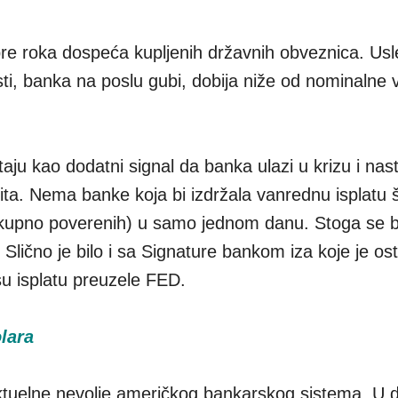
e roka dospeća kupljenih državnih obveznica. Us
sti, banka na poslu gubi, dobija niže od nominalne 
aju kao dodatni signal da banka ulazi u krizu i nas
ita. Nema banke koja bi izdržala vanrednu isplatu 
5 ukupno poverenih) u samo jednom danu. Stoga se 
lično je bilo i sa Signature bankom iza koje je os
 su isplatu preuzele FED.
olara
ktuelne nevolje američkog bankarskog sistema. U 