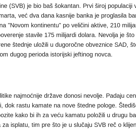
e (SVB) je bio baš šokantan. Prvi široj populaciji vid
. marta, već dva dana kasnije banka je proglasila ba
na "Novom kontinentu" po veličini aktive, 210 milija
overenje stavile 175 milijardi dolara. Nevolja je što
ene štednje uložili u dugoročne obveznice SAD, št
om dugog perioda istorijski jeftinog novca.
tike najmoćnije države donosi nevolje. Padaju ce
ti, dok rastu kamate na nove štedne pologe. Štediš
zite kako bi ih za veću kamatu položili u drugu ban
a isplatu, tim pre što je u slučaju SVB reč o klije