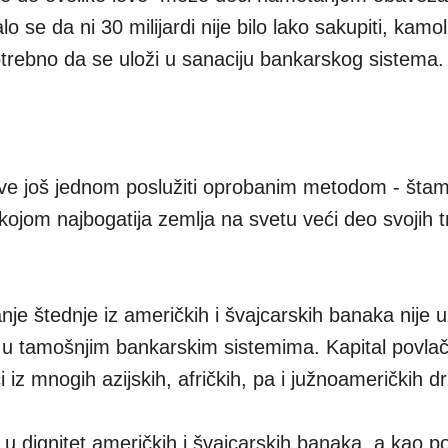
e da ni 30 milijardi nije bilo lako sakupiti, kamoli
 potrebno da se uloži u sanaciju bankarskog sistema.
rve još jednom poslužiti oprobanim metodom - št
ojom najbogatija zemlja na svetu veći deo svojih 
nje štednje iz američkih i švajcarskih banaka nije 
u tamošnjim bankarskim sistemima. Kapital povla
i iz mnogih azijskih, afričkih, pa i južnoameričkih d
 u dignitet američkih i švajcarskih banaka, a kao p