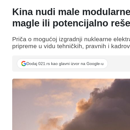
Kina nudi male modularne 
magle ili potencijalno reš
Priča o mogućoj izgradnji nuklearne elektran
pripreme u vidu tehničkih, pravnih i kadrov
Dodaj 021.rs kao glavni izvor na Google-u