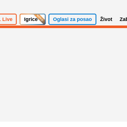
 Live
Igrice
Oglasi za posao
Život
Za