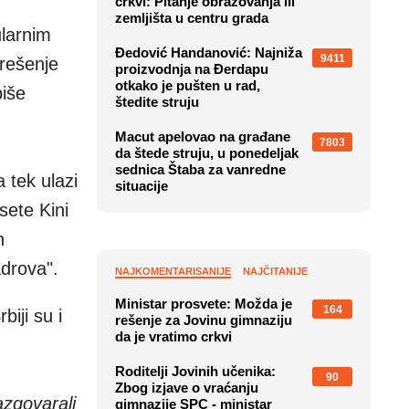
crkvi: Pitanje obrazovanja ili
zemljišta u centru grada
larnim
Đedović Handanović: Najniža
9411
 rešenje
proizvodnja na Đerdapu
otkako je pušten u rad,
piše
štedite struju
Macut apelovao na građane
7803
da štede struju, u ponedeljak
sednica Štaba za vanredne
 tek ulazi
situacije
sete Kini
h
adrova".
NAJKOMENTARISANIJE
NAJČITANIJE
Ministar prosvete: Možda je
164
iji su i
rešenje za Jovinu gimnaziju
da je vratimo crkvi
Roditelji Jovinih učenika:
90
Zbog izjave o vraćanju
zgovarali
gimnazije SPC - ministar