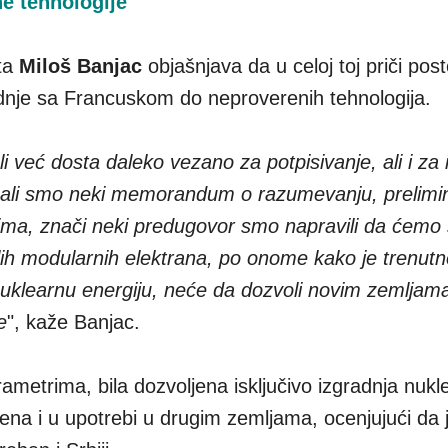
ne tehnologije
eta
Miloš Banjac
objašnjava da u celoj toj priči post
dnje sa Francuskom do neproverenih tehnologija.
 već dosta daleko vezano za potpisivanje, ali i za 
isali smo neki memorandum o razumevanju, prelimi
zima, znači neki predugovor smo napravili da ćemo 
ih modularnih elektrana, po onome kako je trenutn
klearnu energiju, neće da dozvoli novim zemljam
e
", kaže Banjac.
ametrima, bila dozvoljena isključivo izgradnja nukl
rena i u upotrebi u drugim zemljama, ocenjujući da 