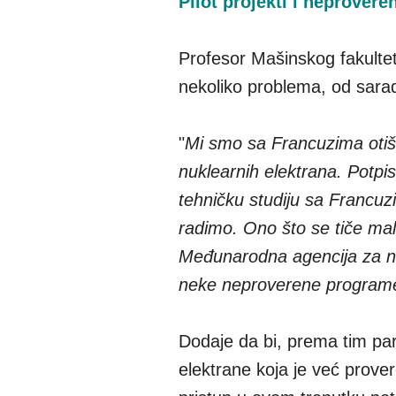
Pilot projekti i neprovere
Profesor Mašinskog fakult
nekoliko problema, od sara
"
Mi smo sa Francuzima otišli
nuklearnih elektrana. Potp
tehničku studiju sa Francu
radimo. Ono što se tiče mal
Međunarodna agencija za nu
neke neproverene program
Dodaje da bi, prema tim par
elektrane koja je već prove