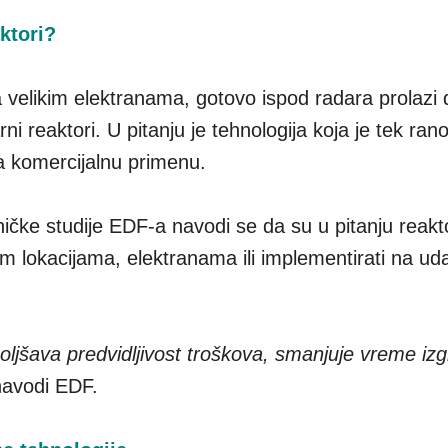
ktori?
 velikim elektranama, gotovo ispod radara prolazi d
 reaktori. U pitanju je tehnologija koja je tek ranoj
a komercijalnu primenu.
ičke studije EDF-a navodi se da su u pitanju reakto
m lokacijama, elektranama ili implementirati na ud
ljšava predvidljivost troškova, smanjuje vreme izg
navodi EDF.