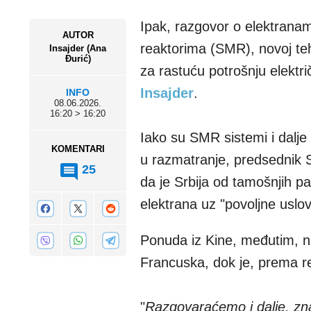
Ipak, razgovor o elektran
AUTOR
reaktorima (SMR), novoj teh
Insajder (Ana
Đurić)
za rastuću potrošnju elektri
Insajder
.
INFO
08.06.2026.
16:20 > 16:20
Iako su SMR sistemi i dalje 
KOMENTARI
u razmatranje, predsednik 
25
da je Srbija od tamošnjih p
elektrana uz "povoljne uslov
Ponuda iz Kine, međutim, nij
Francuska, dok je, prema re
"
Razgovaraćemo i dalje, z