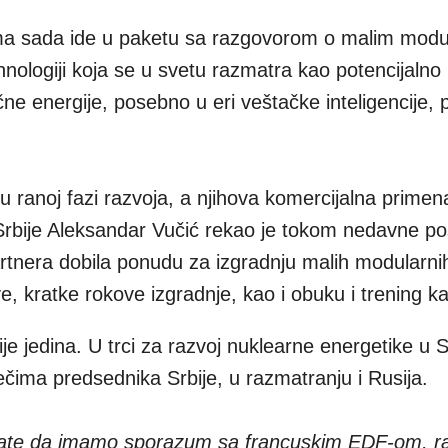
ama sada ide u paketu sa razgovorom o malim modu
nologiji koja se u svetu razmatra kao potencijalno
čne energije, posebno u eri veštačke inteligencije, 
u ranoj fazi razvoja, a njihova komercijalna primena
Srbije Aleksandar Vučić rekao je tokom nedavne po
artnera dobila ponudu za izgradnju malih modularni
e, kratke rokove izgradnje, kao i obuku i trening k
e jedina. U trci za razvoj nuklearne energetike u Srb
čima predsednika Srbije, u razmatranju i Rusija.
nate da imamo sporazum sa francuskim EDF-om, ra