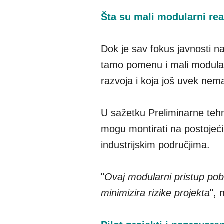
Šta su mali modularni rea
Dok je sav fokus javnosti na
tamo pomenu i mali modularni
razvoja i koja još uvek nem
U sažetku Preliminarne tehn
mogu montirati na postojeći
industrijskim područjima.
"
Ovaj modularni pristup pobo
minimizira rizike projekta
", 