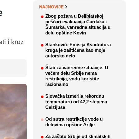
NAJNOVIJE
e
Zbog požara u Deliblatskoj
peščari evakuacija Čardaka i
Šumarka, vanredna situacija u
delu opštine Kovin
ti i kroz
Stanković: Emisija Kvadratura
kruga je zaštićena kao moje
autorsko delo
Štab za vanredne situacije: U
većem delu Srbije nema
restrikcija, vodu koristite
racionalno
Slovačka izmerila rekordnu
temperaturu od 42,2 stepena
Celzijusa
Od sutra restrikcije vode u
delovima opštine Arilje
Za zaštitu Srbije od klimatskih