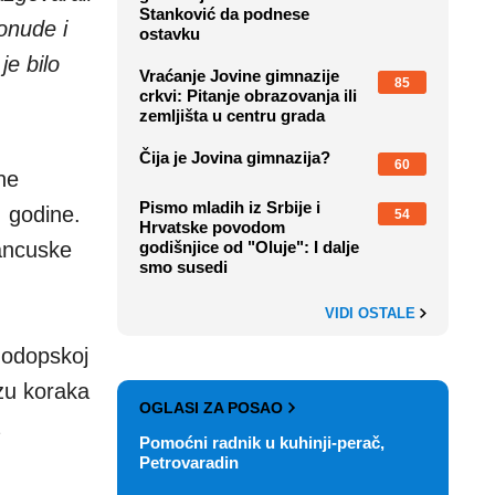
Stanković da podnese
onude i
ostavku
je bilo
Vraćanje Jovine gimnazije
85
crkvi: Pitanje obrazovanja ili
zemljišta u centru grada
Čija je Jovina gimnazija?
60
ne
Pismo mladih iz Srbije i
 godine.
54
Hrvatske povodom
rancuske
godišnjice od "Oluje": I dalje
smo susedi
VIDI OSTALE
nodopskoj
izu koraka
OGLASI ZA POSAO
Pomoćni radnik u kuhinji-perač,
Petrovaradin