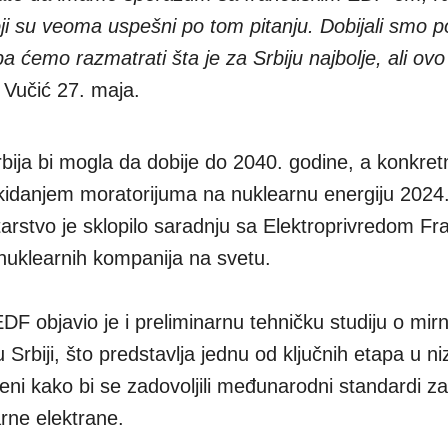
i su veoma uspešni po tom pitanju. Dobijali smo p
a ćemo razmatrati šta je za Srbiju najbolje, ali ovo 
e Vučić 27. maja.
bija bi mogla da dobije do 2040. godine, a konkret
kidanjem moratorijuma na nuklearnu energiju 2024.
arstvo je sklopilo saradnju sa Elektroprivredom F
nuklearnih kompanija na svetu.
F objavio je i preliminarnu tehničku studiju o mir
 Srbiji, što predstavlja jednu od ključnih etapa u n
jeni kako bi se zadovoljili međunarodni standardi za
rne elektrane.