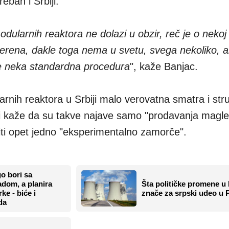
eban i Srbiji.
odularnih reaktora ne dolazi u obzir, reč je o nekoj 
verena, dakle toga nema u svetu, svega nekoliko, al
 je neka standardna procedura
", kaže Banjac.
arnih reaktora u Srbiji malo verovatna smatra i str
i kaže da su takve najave samo "prodavanja magle
biti opet jedno "eksperimentalno zamorče".
go bori sa
Šta političke promene u
dom, a planira
znače za srpski udeo u 
ke - biće i
da