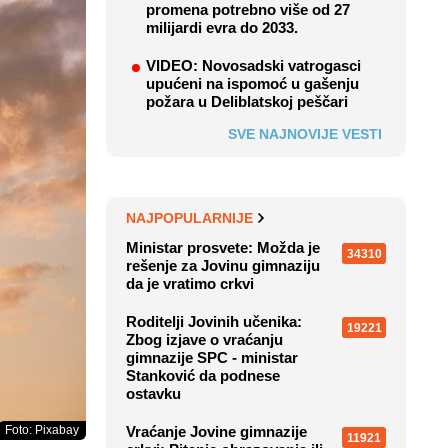
promena potrebno više od 27
milijardi evra do 2033.
VIDEO: Novosadski vatrogasci
upućeni na ispomoć u gašenju
požara u Deliblatskoj peščari
SVE NAJNOVIJE VESTI
NAJPOPULARNIJE
Ministar prosvete: Možda je
34310
rešenje za Jovinu gimnaziju
da je vratimo crkvi
Roditelji Jovinih učenika:
19221
Zbog izjave o vraćanju
gimnazije SPC - ministar
Stanković da podnese
ostavku
Foto: Pixabay
Vraćanje Jovine gimnazije
11921