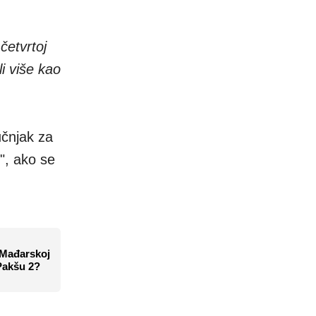
četvrtoj
i više kao
učnjak za
", ako se
 Mađarskoj
Pakšu 2?