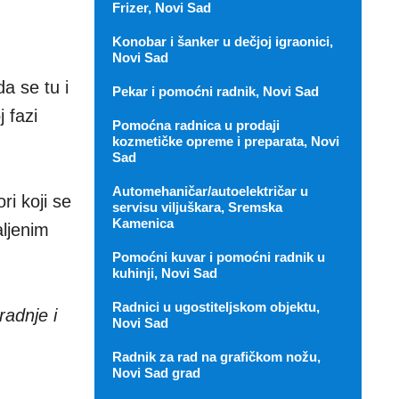
Frizer, Novi Sad
Konobar i šanker u dečjoj igraonici,
Novi Sad
a se tu i
Pekar i pomoćni radnik, Novi Sad
 fazi
Pomoćna radnica u prodaji
kozmetičke opreme i preparata, Novi
Sad
Automehaničar/autoelektričar u
ri koji se
servisu viljuškara, Sremska
Kamenica
aljenim
Pomoćni kuvar i pomoćni radnik u
kuhinji, Novi Sad
Radnici u ugostiteljskom objektu,
radnje i
Novi Sad
Radnik za rad na grafičkom nožu,
Novi Sad grad