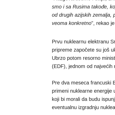
smo i sa Rusima takođe, koj
od drugih azijskih zemalja, p
veoma konkretno
", rekao j
Prvu nuklearnu elektranu Sr
pripreme započete su još u
Ubrzo potom resorno minist
(EDF), jednom od najvećih 
Pre dva meseca francuski ED
primeni nuklearne energije u
koji bi morali da budu ispun
eventualnu izgradnju nuklea