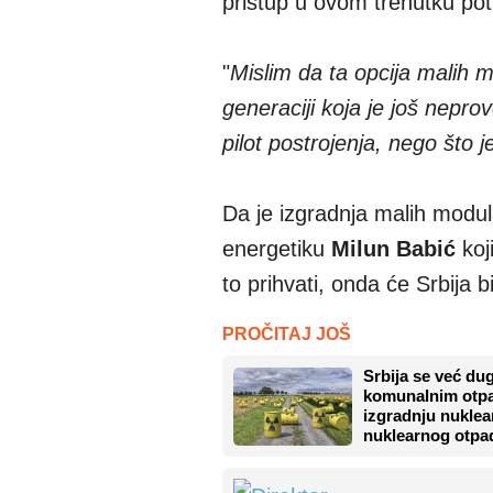
pristup u ovom trenutku potr
"
Mislim da ta opcija malih m
generaciji koja je još nepro
pilot postrojenja, nego što
Da je izgradnja malih modul
energetiku
Milun Babić
koj
to prihvati, onda će Srbija 
PROČITAJ JOŠ
Srbija se već du
komunalnim otpa
izgradnju nuklear
nuklearnog otpa