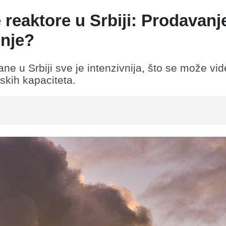
reaktore u Srbiji: Prodavanj
enje?
e u Srbiji sve je intenzivnija, što se može vide
skih kapaciteta.