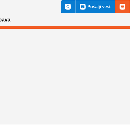
Pošalji vest
bava