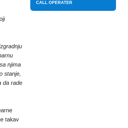
CALL OPERATER
oji
izgradnju
narnu
sa njima
o stanje,
a da rade
earne
je takav