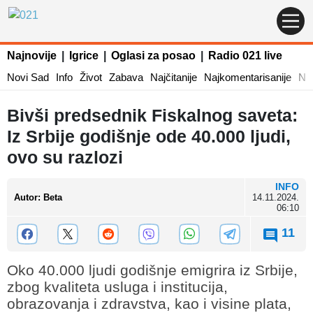
Najnovije
|
Igrice
|
Oglasi za posao
|
Radio 021 live
Novi Sad
Info
Život
Zabava
Najčitanije
Najkomentarisanije
Naj
Bivši predsednik Fiskalnog saveta:
Iz Srbije godišnje ode 40.000 ljudi,
ovo su razlozi
INFO
Autor
:
Beta
14.11.2024.
06:10
11
Oko 40.000 ljudi godišnje emigrira iz Srbije,
zbog kvaliteta usluga i institucija,
obrazovanja i zdravstva, kao i visine plata,