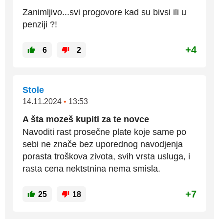
Zanimljivo...svi progovore kad su bivsi ili u
penziji ?!
+4
6
2
Stole
14.11.2024
•
13:53
A šta mozeš kupiti za te novce
Navoditi rast prosečne plate koje same po
sebi ne znače bez uporednog navodjenja
porasta troškova zivota, svih vrsta usluga, i
rasta cena nektstnina nema smisla.
+7
25
18