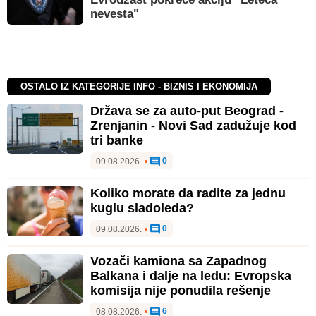
nevesta"
OSTALO IZ KATEGORIJE INFO - BIZNIS I EKONOMIJA
Država se za auto-put Beograd -
Zrenjanin - Novi Sad zadužuje kod
tri banke
0
09.08.2026.
•
Koliko morate da radite za jednu
kuglu sladoleda?
0
09.08.2026.
•
Vozači kamiona sa Zapadnog
Balkana i dalje na ledu: Evropska
komisija nije ponudila rešenje
6
08.08.2026.
•