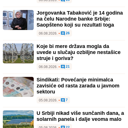
Jorgovanka Tabaković je 14 godina
na čelu Narodne banke Srbije:
Saopšteno koji su rezultati toga
26
06.08.2026.
•
Koje bi mere država mogla da
uvede u slučaju ozbiljne nestašice
struje i goriva?
21
06.08.2026.
•
Sindikati: Povećanje minimalca
zavisiće od rasta zarada u javnom
sektoru
7
05.08.2026.
•
U Srbiji nikad više sunčanih dana, a
solarnih panela i dalje veoma malo
22
05.08.2026.
•