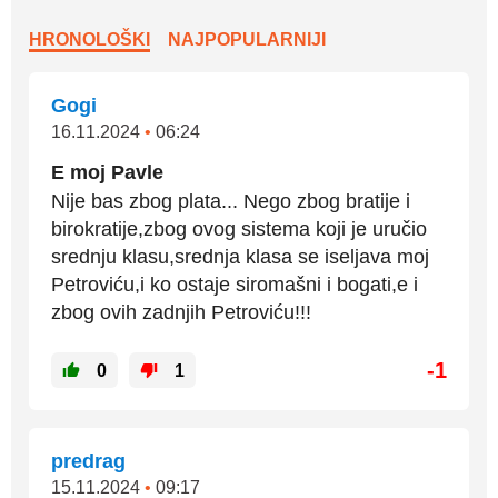
HRONOLOŠKI
NAJPOPULARNIJI
Gogi
16.11.2024
•
06:24
E moj Pavle
Nije bas zbog plata... Nego zbog bratije i
birokratije,zbog ovog sistema koji je uručio
srednju klasu,srednja klasa se iseljava moj
Petroviću,i ko ostaje siromašni i bogati,e i
zbog ovih zadnjih Petroviću!!!
-1
0
1
predrag
15.11.2024
•
09:17