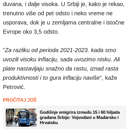
duvana, i dalje visoka. U Srbiji je, kako je rekao,
trenutno više od pet odsto i neko vreme ne
usporava, dok je u zemljama centralne i istočne
Evrope oko 3,5 odsto.
"
Za razliku od perioda 2021-2023. kada smo
uvozili visoku inflaciju, sada uvozimo nisku. Ali
plate nastavljaju snažno da rastu, iznad rasta
produktivnosti i to gura inflaciju naviše
", kaže
Petrović.
PROČITAJ JOŠ
Godišnje emigrira između 15 i 60 hiljada
građana Srbije: Vojvođani u Mađarsku i
Hrvatsku