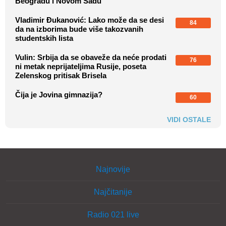
Beogradu i Novom Sadu
Vladimir Đukanović: Lako može da se desi
84
da na izborima bude više takozvanih
studentskih lista
Vulin: Srbija da se obaveže da neće prodati
76
ni metak neprijateljima Rusije, poseta
Zelenskog pritisak Brisela
Čija je Jovina gimnazija?
60
VIDI OSTALE
Najnovije
Najčitanije
Radio 021 live