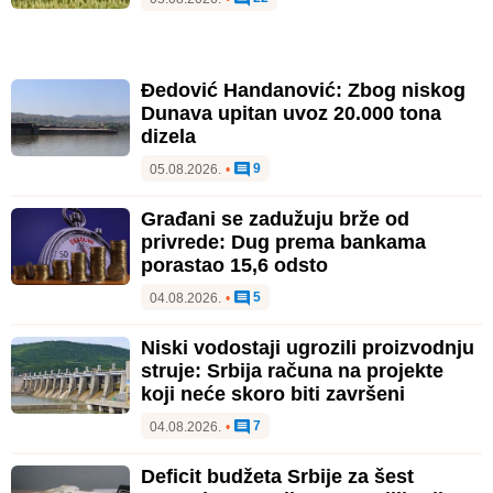
Đedović Handanović: Zbog niskog
Dunava upitan uvoz 20.000 tona
dizela
9
05.08.2026.
•
Građani se zadužuju brže od
privrede: Dug prema bankama
porastao 15,6 odsto
5
04.08.2026.
•
Niski vodostaji ugrozili proizvodnju
struje: Srbija računa na projekte
koji neće skoro biti završeni
7
04.08.2026.
•
Deficit budžeta Srbije za šest