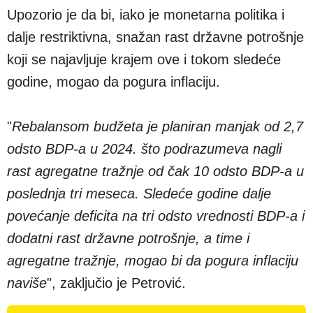
Upozorio je da bi, iako je monetarna politika i
dalje restriktivna, snažan rast državne potrošnje
koji se najavljuje krajem ove i tokom sledeće
godine, mogao da pogura inflaciju.
"
Rebalansom budžeta je planiran manjak od 2,7
odsto BDP-a u 2024. što podrazumeva nagli
rast agregatne tražnje od čak 10 odsto BDP-a u
poslednja tri meseca. Sledeće godine dalje
povećanje deficita na tri odsto vrednosti BDP-a i
dodatni rast državne potrošnje, a time i
agregatne tražnje, mogao bi da pogura inflaciju
naviše
", zaključio je Petrović.