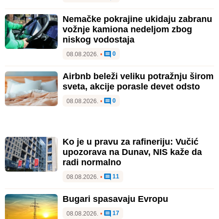
Nemačke pokrajine ukidaju zabranu
vožnje kamiona nedeljom zbog
niskog vodostaja
0
08.08.2026.
•
Airbnb beleži veliku potražnju širom
sveta, akcije porasle devet odsto
0
08.08.2026.
•
Ko je u pravu za rafineriju: Vučić
upozorava na Dunav, NIS kaže da
radi normalno
11
08.08.2026.
•
Bugari spasavaju Evropu
17
08.08.2026.
•