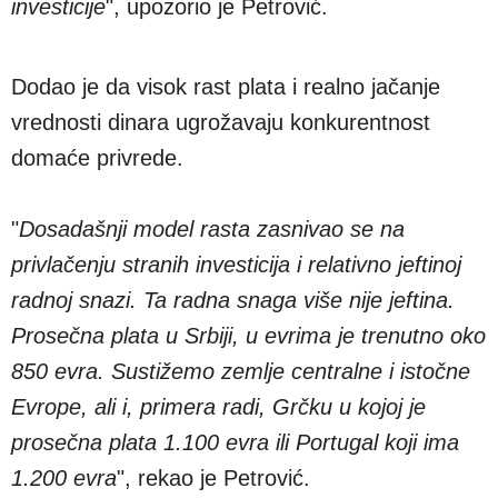
investicije
", upozorio je Petrović.
Dodao je da visok rast plata i realno jačanje
vrednosti dinara ugrožavaju konkurentnost
domaće privrede.
"
Dosadašnji model rasta zasnivao se na
privlačenju stranih investicija i relativno jeftinoj
radnoj snazi. Ta radna snaga više nije jeftina.
Prosečna plata u Srbiji, u evrima je trenutno oko
850 evra. Sustižemo zemlje centralne i istočne
Evrope, ali i, primera radi, Grčku u kojoj je
prosečna plata 1.100 evra ili Portugal koji ima
1.200 evra
", rekao je Petrović.