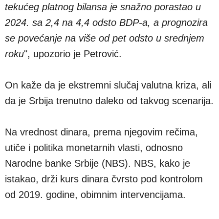
tekućeg platnog bilansa je snažno porastao u
2024. sa 2,4 na 4,4 odsto BDP-a, a prognozira
se povećanje na više od pet odsto u srednjem
roku
", upozorio je Petrović.
On kaže da je ekstremni slučaj valutna kriza, ali
da je Srbija trenutno daleko od takvog scenarija.
Na vrednost dinara, prema njegovim rečima,
utiče i politika monetarnih vlasti, odnosno
Narodne banke Srbije (NBS). NBS, kako je
istakao, drži kurs dinara čvrsto pod kontrolom
od 2019. godine, obimnim intervencijama.