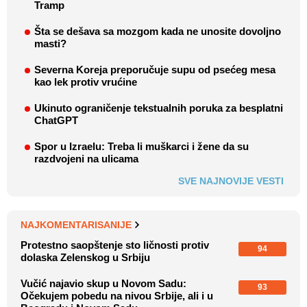
Tramp
Šta se dešava sa mozgom kada ne unosite dovoljno
masti?
Severna Koreja preporučuje supu od psećeg mesa
kao lek protiv vrućine
Ukinuto ograničenje tekstualnih poruka za besplatni
ChatGPT
Spor u Izraelu: Treba li muškarci i žene da su
razdvojeni na ulicama
SVE NAJNOVIJE VESTI
NAJKOMENTARISANIJE
Protestno saopštenje sto ličnosti protiv
94
dolaska Zelenskog u Srbiju
Vučić najavio skup u Novom Sadu:
93
Očekujem pobedu na nivou Srbije, ali i u