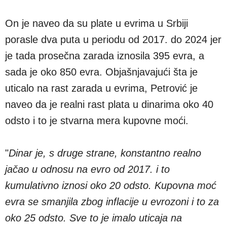
On je naveo da su plate u evrima u Srbiji
porasle dva puta u periodu od 2017. do 2024 jer
je tada prosečna zarada iznosila 395 evra, a
sada je oko 850 evra. Objašnjavajući šta je
uticalo na rast zarada u evrima, Petrović je
naveo da je realni rast plata u dinarima oko 40
odsto i to je stvarna mera kupovne moći.
"
Dinar je, s druge strane, konstantno realno
jačao u odnosu na evro od 2017. i to
kumulativno iznosi oko 20 odsto. Kupovna moć
evra se smanjila zbog inflacije u evrozoni i to za
oko 25 odsto. Sve to je imalo uticaja na