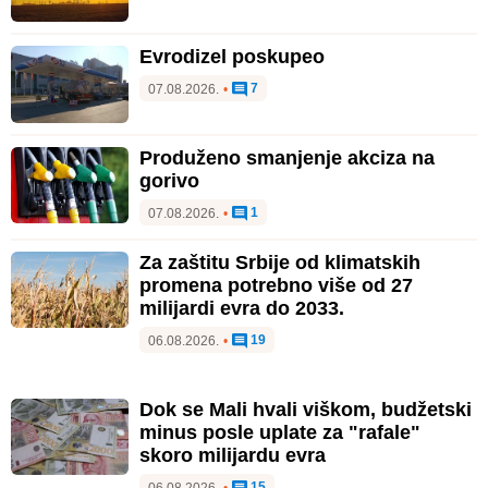
Evrodizel poskupeo
7
07.08.2026.
•
Produženo smanjenje akciza na
gorivo
1
07.08.2026.
•
Za zaštitu Srbije od klimatskih
promena potrebno više od 27
milijardi evra do 2033.
19
06.08.2026.
•
Dok se Mali hvali viškom, budžetski
minus posle uplate za "rafale"
skoro milijardu evra
15
06.08.2026.
•