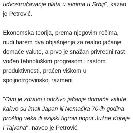
udvostručavanje plata u evrima u Srbiji
", kazao
je Petrović.
Ekonomska teorija, prema njegovim rečima,
nudi barem dva objašnjenja za realno jačanje
domaće valute, a prvo je snažan privredni rast
vođen tehnološkim progresom i rastom
produktivnosti, praćen viškom u
spoljnotrgovinskoj razmeni.
"
Ovo je zdravo i održivo jačanje domaće valute
kakvo su imali Japan ili Nemačka 70-ih godina
prošlog veka ili azijski tigrovi poput Južne Koreje
i Tajvana
", naveo je Petrović.