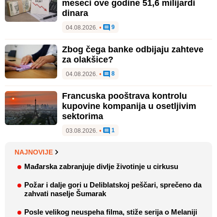
meseci ove godine 51,6 milijardi
dinara
9
04.08.2026.
•
Zbog čega banke odbijaju zahteve
za olakšice?
8
04.08.2026.
•
Francuska pooštrava kontrolu
kupovine kompanija u osetljivim
sektorima
1
03.08.2026.
•
NAJNOVIJE
Mađarska zabranjuje divlje životinje u cirkusu
Požar i dalje gori u Deliblatskoj peščari, sprečeno da
zahvati naselje Šumarak
Posle velikog neuspeha filma, stiže serija o Melaniji