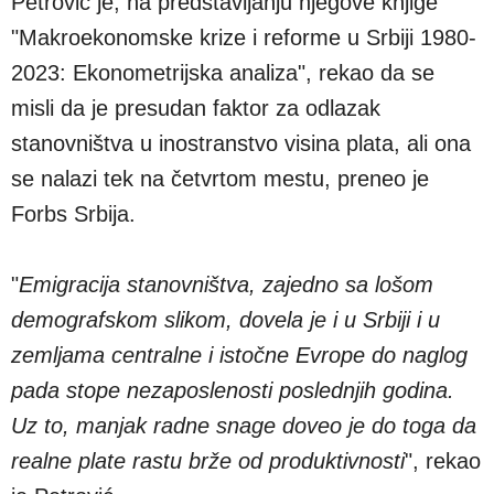
Petrović je, na predstavljanju njegove knjige
"Makroekonomske krize i reforme u Srbiji 1980-
2023: Ekonometrijska analiza", rekao da se
misli da je presudan faktor za odlazak
stanovništva u inostranstvo visina plata, ali ona
se nalazi tek na četvrtom mestu, preneo je
Forbs Srbija.
"
Emigracija stanovništva, zajedno sa lošom
demografskom slikom, dovela je i u Srbiji i u
zemljama centralne i istočne Evrope do naglog
pada stope nezaposlenosti poslednjih godina.
Uz to, manjak radne snage doveo je do toga da
realne plate rastu brže od produktivnosti
", rekao