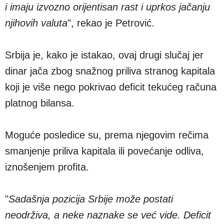
i imaju izvozno orijentisan rast i uprkos jačanju
njihovih valuta
", rekao je Petrović.
Srbija je, kako je istakao, ovaj drugi slučaj jer
dinar jača zbog snažnog priliva stranog kapitala
koji je više nego pokrivao deficit tekućeg računa
platnog bilansa.
Moguće posledice su, prema njegovim rečima
smanjenje priliva kapitala ili povećanje odliva,
iznošenjem profita.
"
Sadašnja pozicija Srbije može postati
neodrživa, a neke naznake se već vide. Deficit