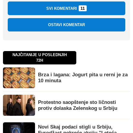
11
SVI KOMENTARI
OSTAVI KOMENTAR
NAJČITANIJE U POSLEDNJIH
72H
Brza i lagana: Jogurt pita u rerni je za
10 minuta
Protestno saopštenje sto ličnosti
protiv dolaska Zelenskog u Srbiju
Novi Skaj podaci stigli u Srbiju,
Evrodžast pokreće akciju "Leteća