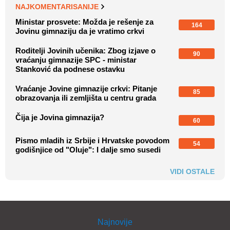
NAJKOMENTARISANIJE
Ministar prosvete: Možda je rešenje za
164
Jovinu gimnaziju da je vratimo crkvi
Roditelji Jovinih učenika: Zbog izjave o
90
vraćanju gimnazije SPC - ministar
Stanković da podnese ostavku
Vraćanje Jovine gimnazije crkvi: Pitanje
85
obrazovanja ili zemljišta u centru grada
Čija je Jovina gimnazija?
60
Pismo mladih iz Srbije i Hrvatske povodom
54
godišnjice od "Oluje": I dalje smo susedi
VIDI OSTALE
Najnovije