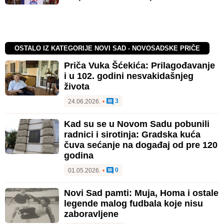
OSTALO IZ KATEGORIJE NOVI SAD - NOVOSADSKE PRIČE
Priča Vuka Šćekića: Prilagođavanje
i u 102. godini nesvakidašnjeg
života
3
24.06.2026.
•
Kad su se u Novom Sadu pobunili
radnici i sirotinja: Gradska kuća
čuva sećanje na događaj od pre 120
godina
0
01.05.2026.
•
Novi Sad pamti: Muja, Homa i ostale
legende malog fudbala koje nisu
zaboravljene