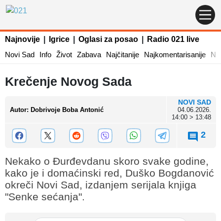
Najnovije
|
Igrice
|
Oglasi za posao
|
Radio 021 live
Novi Sad
Info
Život
Zabava
Najčitanije
Najkomentarisanije
Naj
Krečenje Novog Sada
NOVI SAD
Autor
:
Dobrivoje Boba Antonić
04.06.2026.
14:00 > 13:48
2
Nekako o Đurđevdanu skoro svake godine,
kako je i domaćinski red, Duško Bogdanović
okreči Novi Sad, izdanjem serijala knjiga
"Senke sećanja".