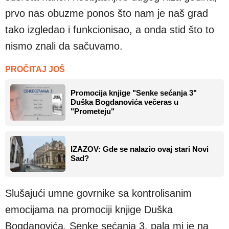
prvo nas obuzme ponos što nam je naš grad
tako izgledao i funkcionisao, a onda stid što to
nismo znali da sačuvamo.
PROČITAJ JOŠ
Promocija knjige "Senke sećanja 3"
Duška Bogdanovića večeras u
"Prometeju"
IZAZOV: Gde se nalazio ovaj stari Novi
Sad?
Slušajući umne govrnike sa kontrolisanim
emocijama na promociji knjige Duška
Bogdanovića, Senke sećanja 3, pala mi je na