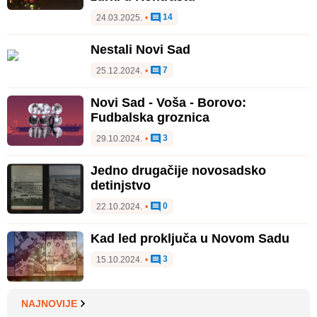
14
24.03.2025.
•
Nestali Novi Sad
7
25.12.2024.
•
Novi Sad - Voša - Borovo:
Fudbalska groznica
3
29.10.2024.
•
Jedno drugačije novosadsko
detinjstvo
0
22.10.2024.
•
Kad led proključa u Novom Sadu
3
15.10.2024.
•
NAJNOVIJE