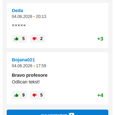
Deda
04.06.2026
•
20:13
×××××
+3
5
2
Bojana021
04.06.2026
•
17:59
Bravo profesore
Odlican tekst!
+4
9
5