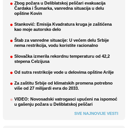
Zbog požara u Deliblatskoj peščari evakuacija
Čardaka i Šumarka, vanredna situacija u delu
opštine Kovin
Stanković: Emisija Kvadratura kruga je zaštićena
kao moje autorsko delo
Štab za vanredne situacije: U većem delu Srbije
nema restrikcija, vodu koristite racionalno
Slovačka izmerila rekordnu temperaturu od 42,2
stepena Celzijusa
Od sutra restrikcije vode u delovima opštine Arilje
Za zaštitu Srbije od klimatskih promena potrebno
više od 27 milijardi evra do 2033.
VIDEO: Novosadski vatrogasci upućeni na ispomoć
u gašenju požara u Deliblatskoj peščari
SVE NAJNOVIJE VESTI