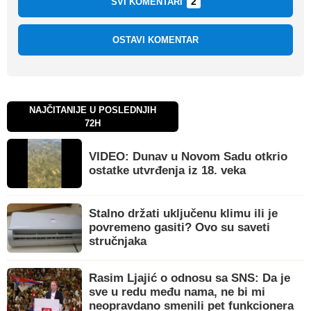
2
SVI KOMENTARI
OSTAVI KOMENTAR
NAJČITANIJE U POSLEDNJIH
72H
VIDEO: Dunav u Novom Sadu otkrio
ostatke utvrđenja iz 18. veka
Stalno držati uključenu klimu ili je
povremeno gasiti? Ovo su saveti
stručnjaka
Rasim Ljajić o odnosu sa SNS: Da je
sve u redu među nama, ne bi mi
neopravdano smenili pet funkcionera