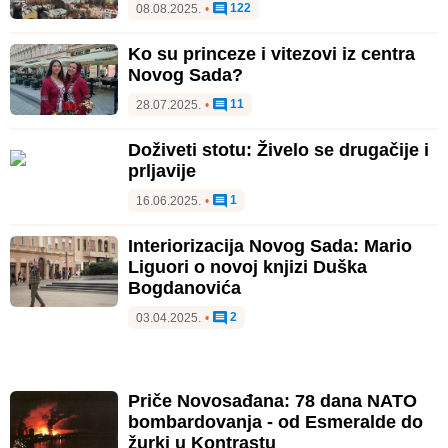
122
08.08.2025.
•
Ko su princeze i vitezovi iz centra
Novog Sada?
11
28.07.2025.
•
Doživeti stotu: Živelo se drugačije i
prljavije
1
16.06.2025.
•
Interiorizacija Novog Sada: Mario
Liguori o novoj knjizi Duška
Bogdanovića
2
03.04.2025.
•
Priče Novosađana: 78 dana NATO
bombardovanja - od Esmeralde do
žurki u Kontrastu