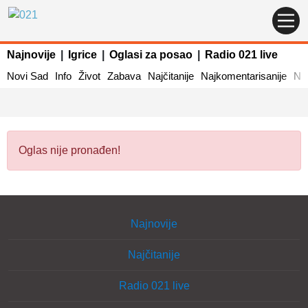
Najnovije
|
Igrice
|
Oglasi za posao
|
Radio 021 live
Novi Sad
Info
Život
Zabava
Najčitanije
Najkomentarisanije
Naj
Oglas nije pronađen!
Najnovije
Najčitanije
Radio 021 live