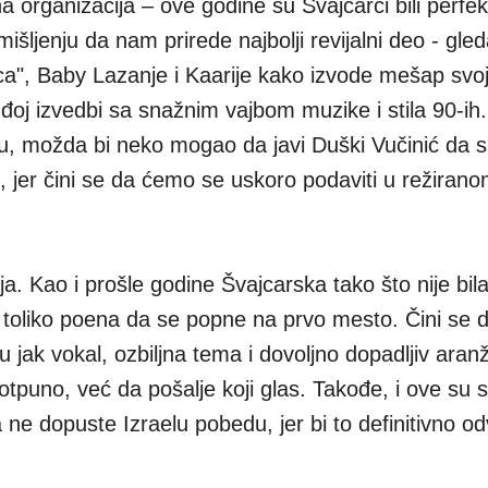
a organizacija – ove godine su Švajcarci bili perfekt
ljenju da nam prirede najbolji revijalni deo - gled
a", Baby Lazanje i Kaarije kako izvode mešap svoj
đoj izvedbi sa snažnim vajbom muzike i stila 90-ih.
nju, možda bi neko mogao da javi Duški Vučinić da 
jer čini se da ćemo se uskoro podaviti u režirano
ija. Kao i prošle godine Švajcarska tako što nije bila
n toliko poena da se popne na prvo mesto. Čini se d
jak vokal, ozbiljna tema i dovoljno dopadljiv ara
otpuno, već da pošalje koji glas. Takođe, i ove su 
da ne dopuste Izraelu pobedu, jer bi to definitivno o