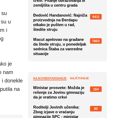
crkvi: Pitanje obrazovanja ili
zemljišta u centru grada
 su
Đedović Handanović: Najniža
9411
proizvodnja na Đerdapu
 su u
otkako je pušten u rad,
m i
štedite struju
og
Macut apelovao na građane
7803
da štede struju, u ponedeljak
sednica Štaba za vanredne
situacije
ako je
to nam
NAJKOMENTARISANIJE
NAJČITANIJE
 i donekle
Ministar prosvete: Možda je
putila na
164
rešenje za Jovinu gimnaziju
da je vratimo crkvi
Roditelji Jovinih učenika:
90
Zbog izjave o vraćanju
gimnazije SPC - ministar