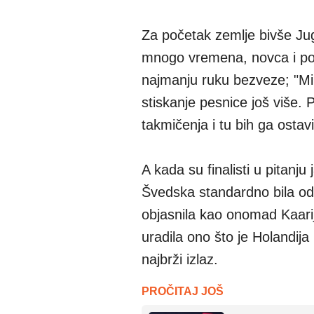
Za početak zemlje bivše Juge
mnogo vremena, novca i pos
najmanju ruku bezveze; "Mi
stiskanje pesnice još više. 
takmičenja i tu bih ga ostav
A kada su finalisti u pitanju 
Švedska standardno bila odl
objasnila kao onomad Kaarij
uradila ono što je Holandija
najbrži izlaz.
PROČITAJ JOŠ