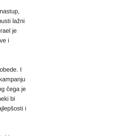
 nastup,
usti lažni
rael je
ve i
obede. I
t kampanju
og čega je
eki bi
jlepšosti i