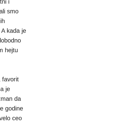
ni i
ali smo
ih
 A kada je
slobodno
m hejtu
 favorit
a je
nžman da
se godine
dvelo ceo