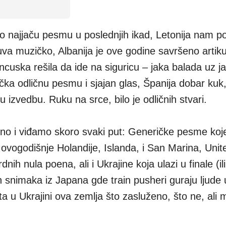
o najjaču pesmu u poslednjih ikad, Letonija nam p
va muzičko, Albanija je ove godine savršeno artiku
ancuska rešila da ide na siguricu – jaka balada uz ja
čka odličnu pesmu i sjajan glas, Španija dobar kuk, 
u izvedbu. Ruku na srce, bilo je odličnih stvari.
dno i viđamo skoro svaki put: Generičke pesme koj
ovogodišnje Holandije, Islanda, i San Marina, Unit
nih nula poena, ali i Ukrajine koja ulazi u finale (il
h snimaka iz Japana gde train pusheri guraju ljude
ta u Ukrajini ova zemlja što zasluženo, što ne, ali