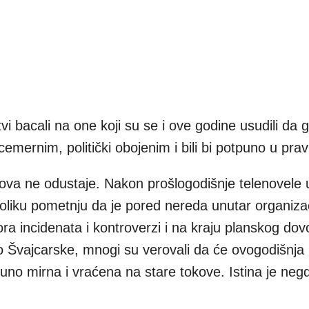
 bacali na one koji su se i ove godine usudili da g
icemernim, politički obojenim i bili bi potpuno u prav
nova ne odustaje. Nakon prošlogodišnje telenovele u
toliku pometnju da je pored nereda unutar organizac
mora incidenata i kontroverzi i na kraju planskog do
tlo Švajcarske, mnogi su verovali da će ovogodišnja 
 potpuno mirna i vraćena na stare tokove. Istina je neg