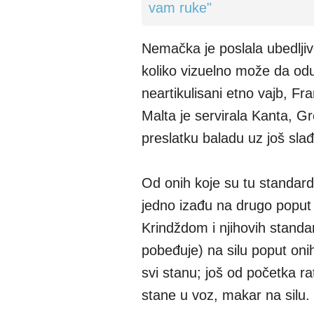
Nemačka je poslala ubedljiv
koliko vizuelno može da odu
neartikulisani etno vajb, Fr
Malta je servirala Kanta, Gr
preslatku baladu uz još slađ
Od onih koje su tu standar
jedno izađu na drugo poput 
Krindždom i njihovih standard
pobeđuje) na silu poput oni
svi stanu; još od početka ra
stane u voz, makar na silu.