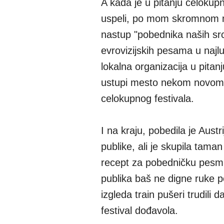
A kada je u pitanju celokupn
uspeli, po mom skromnom miš
nastup "pobednika naših src
evrovizijskih pesama u najlu
lokalna organizacija u pita
ustupi mesto nekom novom, 
celokupnog festivala.
I na kraju, pobedila je Austr
publike, ali je skupila tama
recept za pobedničku pesmu 
publika baš ne digne ruke p
izgleda train pušeri trudili 
festival dođavola.