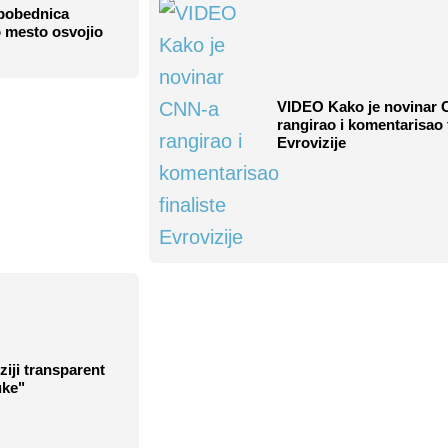
 pobednica
o mesto osvojio
VIDEO Kako je novinar
rangirao i komentarisao f
Evrovizije
iji transparent
uke"