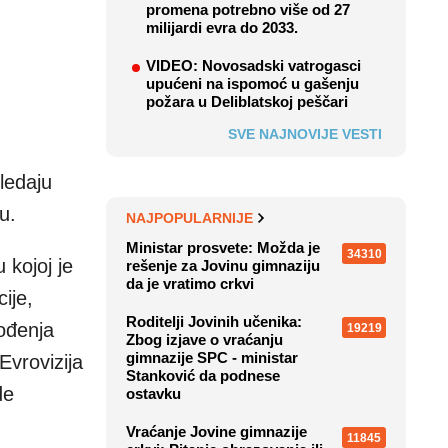
promena potrebno više od 27
milijardi evra do 2033.
VIDEO: Novosadski vatrogasci
upućeni na ispomoć u gašenju
požara u Deliblatskoj peščari
SVE NAJNOVIJE VESTI
ledaju
u.
NAJPOPULARNIJE
Ministar prosvete: Možda je
34310
 kojoj je
rešenje za Jovinu gimnaziju
da je vratimo crkvi
ije,
Roditelji Jovinih učenika:
vođenja
19219
Zbog izjave o vraćanju
gimnazije SPC - ministar
Evrovizija
Stanković da podnese
de
ostavku
Vraćanje Jovine gimnazije
11845