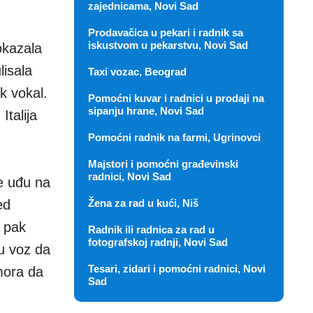
zajednicama, Novi Sad
Prodavačica u pekari i radnik sa
iskustvom u pekarstvu, Novi Sad
okazala
lisala
Taxi vozac, Beograd
k vokal.
Pomoćni kuvar i radnici u prodaji na
sipanju hrane, Novi Sad
Italija
Pomoćni radnik na farmi, Ugrinovci
Majstori i pomoćni građevinski
radnici, Novi Sad
e uđu na
ed
Žena za rad u kući, Niš
i pak
Radnik ili radnica za rad u
fotografskoj radnji, Novi Sad
 u voz da
Tesari, zidari i pomoćni radnici, Novi
 mora da
Sad