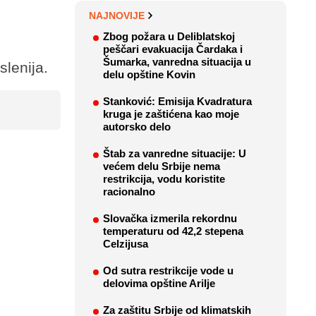
NAJNOVIJE
Zbog požara u Deliblatskoj
peščari evakuacija Čardaka i
Šumarka, vanredna situacija u
slenija.
delu opštine Kovin
Stanković: Emisija Kvadratura
kruga je zaštićena kao moje
autorsko delo
Štab za vanredne situacije: U
većem delu Srbije nema
restrikcija, vodu koristite
racionalno
Slovačka izmerila rekordnu
temperaturu od 42,2 stepena
Celzijusa
Od sutra restrikcije vode u
delovima opštine Arilje
Za zaštitu Srbije od klimatskih