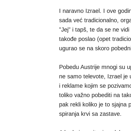
I naravno Izrael. I ove godi
sada već tradicionalno, orga
"Jej" i tapš, te da se ne vi
takođe poslao (opet tradicio
ugurao se na skoro pobednič
Pobedu Austrije mnogi su up
ne samo televote, Izrael je 
i reklame kojim se pozivam
toliko važno pobediti na tako
pak rekli koliko je to sjajna
spiranja krvi sa zastave.