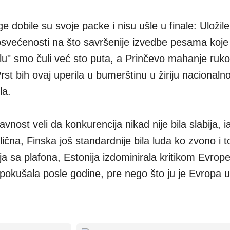
 dobile su svoje packe i nisu ušle u finale: Uložile
većenosti na što savršenije izvedbe pesama koje
lu" smo čuli već sto puta, a Prinčevo mahanje ruko
Prst bih ovaj uperila u bumerštinu u žiriju nacionaln
ila.
javnost veli da konkurencija nikad nije bila slabija, i
ična, Finska još standardnije bila luda ko zvono i 
a sa plafona, Estonija izdominirala kritikom Evrope
 pokušala posle godine, pre nego što ju je Evropa u