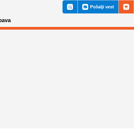
Pošalji vest
bava