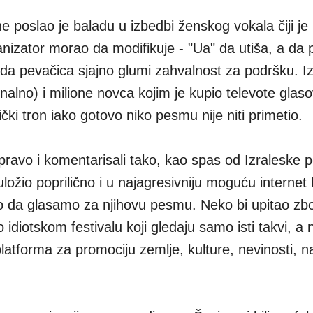
ne poslao je baladu u izbedbi ženskog vokala čiji je
nizator morao da modifikuje - "Ua" da utiša, a da p
di da pevačica sjajno glumi zahvalnost za podršku. Iz
nalno) i milione novca kojim je kupio televote glaso
ki tron iako gotovo niko pesmu nije niti primetio.
ravo i komentarisali tako, kao spas od Izraleske p
uložio poprilično i u najagresivniju moguću interne
o da glasamo za njihovu pesmu. Neko bi upitao zb
 idiotskom festivalu koji gledaju samo isti takvi, a n
 platforma za promociju zemlje, kulture, nevinosti, na