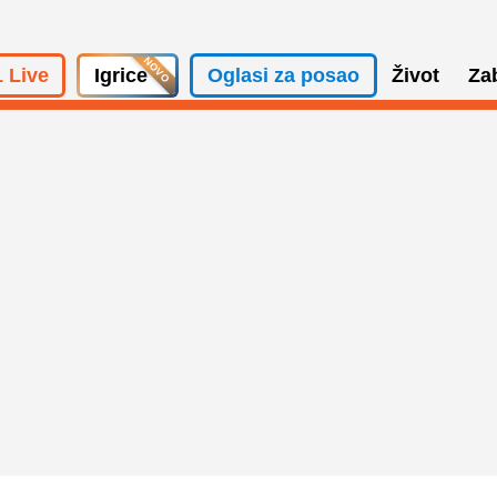
 Live
Igrice
Oglasi za posao
Život
Za