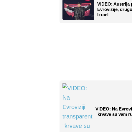
VIDEO: Austrija
Evrovizije, drug
Izrael
VIDEO: Na Evroviz
"krvave su vam r