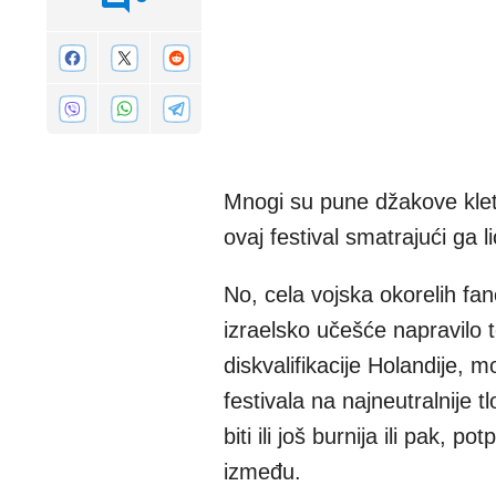
Mnogi su pune džakove kletvi
ovaj festival smatrajući ga l
No, cela vojska okorelih fa
izraelsko učešće napravilo 
diskvalifikacije Holandije, 
festivala na najneutralnije 
biti ili još burnija ili pak,
između.