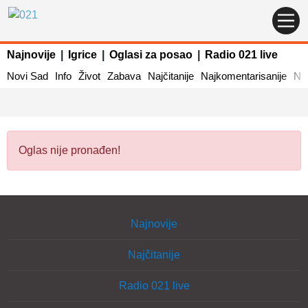
Najnovije
|
Igrice
|
Oglasi za posao
|
Radio 021 live
Novi Sad
Info
Život
Zabava
Najčitanije
Najkomentarisanije
Naj
Oglas nije pronađen!
Najnovije
Najčitanije
Radio 021 live